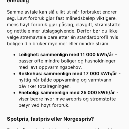
enebolig
Samme avtale kan slå ulikt ut når forbruket endrer
seg. Lavt forbruk gjør fast månedsbeløp viktigere,
mens høyt forbruk gjør påslag, elavgift, strømstøtte
og nettleie mer utslagsgivende. Derfor bør du ikke
velge strømavtale bare etter én standardprofil hvis
boligen din bruker mye mer eller mindre strøm.
Leilighet: sammenlign med 11 000 kWh/år
-
passer ofte mindre boliger og husholdninger
med lavt oppvarmingsbehov.
Rekkehus: sammenlign med 17 000 kWh/år
-
nyttig når både oppvarming og varmtvann
påvirker totalregningen.
Enebolig: sammenlign med 25 000 kWh/år
-
viser bedre hvor mye ørepris og strømstøtte
betyr ved høyt forbruk.
Spotpris, fastpris eller Norgespris?