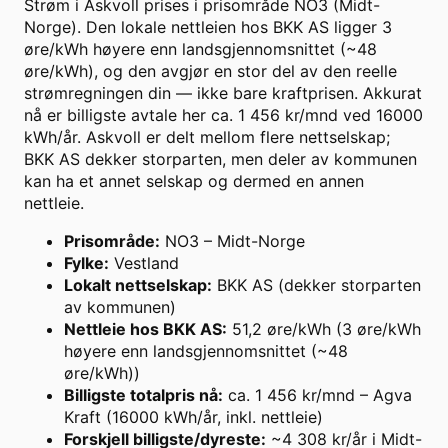
Strøm i Askvoll prises i prisområde NO3 (Midt-
Norge). Den lokale nettleien hos BKK AS ligger 3
øre/kWh høyere enn landsgjennomsnittet (~48
øre/kWh), og den avgjør en stor del av den reelle
strømregningen din — ikke bare kraftprisen. Akkurat
nå er billigste avtale her ca. 1 456 kr/mnd ved 16000
kWh/år. Askvoll er delt mellom flere nettselskap;
BKK AS dekker storparten, men deler av kommunen
kan ha et annet selskap og dermed en annen
nettleie.
Prisområde
:
NO3 – Midt-Norge
Fylke
:
Vestland
Lokalt nettselskap
:
BKK AS (dekker storparten
av kommunen)
Nettleie hos BKK AS
:
51,2 øre/kWh (3 øre/kWh
høyere enn landsgjennomsnittet (~48
øre/kWh))
Billigste totalpris nå
:
ca. 1 456 kr/mnd – Agva
Kraft (16000 kWh/år, inkl. nettleie)
Forskjell billigste/dyreste
:
~4 308 kr/år i Midt-