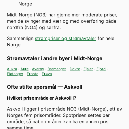
Norge
Midt-Norge (NO3) har gjerne mer moderate priser,
men de svinger med vær og med overføring både
nordfra (NO4) og sørfra.
Sammenlign
strømpriser og strømavtaler
for hele
Norge.
Strømavtaler i andre byer i
Midt-Norge
Aukra
·
Aure
·
Averøy
·
Bremanger
·
Dovre
·
Fjaler
·
Fjord
·
Flatanger
·
Frosta
·
Frøya
Ofte stilte spørsmål —
Askvoll
Hvilket prisområde er Askvoll i?
Askvoll ligger i prisområde NO3 (Midt-Norge), ett av
Norges fem prisområder. Spotprisen settes per
område, så naboområder kan ha en annen pris
samme time.