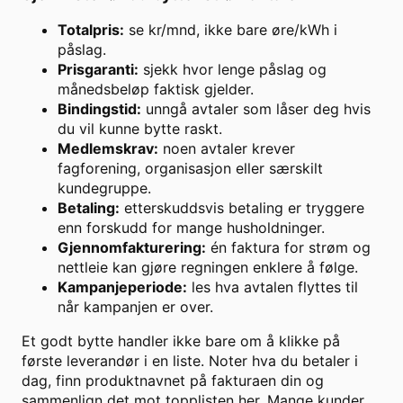
Totalpris:
se kr/mnd, ikke bare øre/kWh i
påslag.
Prisgaranti:
sjekk hvor lenge påslag og
månedsbeløp faktisk gjelder.
Bindingstid:
unngå avtaler som låser deg hvis
du vil kunne bytte raskt.
Medlemskrav:
noen avtaler krever
fagforening, organisasjon eller særskilt
kundegruppe.
Betaling:
etterskuddsvis betaling er tryggere
enn forskudd for mange husholdninger.
Gjennomfakturering:
én faktura for strøm og
nettleie kan gjøre regningen enklere å følge.
Kampanjeperiode:
les hva avtalen flyttes til
når kampanjen er over.
Et godt bytte handler ikke bare om å klikke på
første leverandør i en liste. Noter hva du betaler i
dag, finn produktnavnet på fakturaen din og
sammenlign det mot topplisten her. Mange kunder