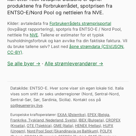
produktene fra Forbrukerrådet, spotprisen fra
ENTSO-E/Nord Pool og nettleien fra NVE.
Kilder: avtaledata fra
Forbrukerrådets strømprisportal
(lovpålagt rapportering), spotpris fra ENTSO-E / Nord Pool,
nettleie fra
NVE
. Tallene er estimater for et typisk
husholdningsforbruk og kan avvike fra din faktiske faktura.
Vil
du bruke tallene selv? Last ned
åpne strømdata (CSV/JSON,
CC-BY)
.
Se alle byer →
·
Alle strømleverandører →
Datakilde: ENTSO-E. Hver sone viser sin egen lokale tid. Italia
vises som snitt av seks underregioner (Nord, Sentral-Nord,
Sentral-Sør, Sør, Sardinia, Sicilia).
Kontakt oss på
sp@euenergy.live
.
Europeiske kraftoperatører:
EXAA
(
Østerrike
)
,
EPEX
(
Belgia,
Frankrike, Tyskland, Nederland, Sveits
)
,
IBEX
(
Bulgaria
)
,
CROPEX
(
Kroatia
)
,
OTE
(
Tsjekkia
)
,
GME
(
Italia
)
,
HENEX
(
Hellas
)
,
HUPX
(
Ungarn
)
,
Nord Pool Spot
(
Skandinavia og Baltikum
)
,
POLPX