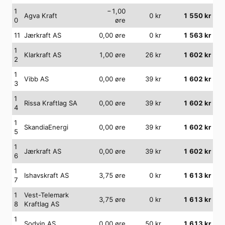
1
−1,00
Agva Kraft
0
kr
1 550
kr
0
øre
11
Jærkraft AS
0,00
øre
0
kr
1 563
kr
1
Klarkraft AS
1,00
øre
26
kr
1 602
kr
2
1
Vibb AS
0,00
øre
39
kr
1 602
kr
3
1
Rissa Kraftlag SA
0,00
øre
39
kr
1 602
kr
4
1
SkandiaEnergi
0,00
øre
39
kr
1 602
kr
5
1
Jærkraft AS
0,00
øre
39
kr
1 602
kr
6
1
Ishavskraft AS
3,75
øre
0
kr
1 613
kr
7
1
Vest-Telemark
3,75
øre
0
kr
1 613
kr
8
Kraftlag AS
1
Sodvin AS
0,00
øre
50
kr
1 613
kr