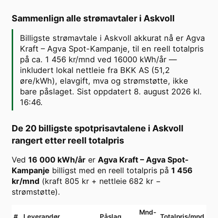
Sammenlign alle strømavtaler i
Askvoll
Billigste strømavtale i Askvoll akkurat nå er Agva
Kraft – Agva Spot-Kampanje, til en reell totalpris
på ca. 1 456 kr/mnd ved 16000 kWh/år —
inkludert lokal nettleie fra BKK AS (51,2
øre/kWh), elavgift, mva og strømstøtte, ikke
bare påslaget. Sist oppdatert 8. august 2026 kl.
16:46.
De 20 billigste spotprisavtalene i
Askvoll
rangert etter reell totalpris
Ved
16 000
kWh/år
er
Agva Kraft
–
Agva Spot-
Kampanje
billigst med en reell totalpris på
1 456
kr/mnd
(kraft
805
kr + nettleie
682
kr −
strømstøtte).
Mnd-
#
Leverandør
Påslag
Totalpris/mnd