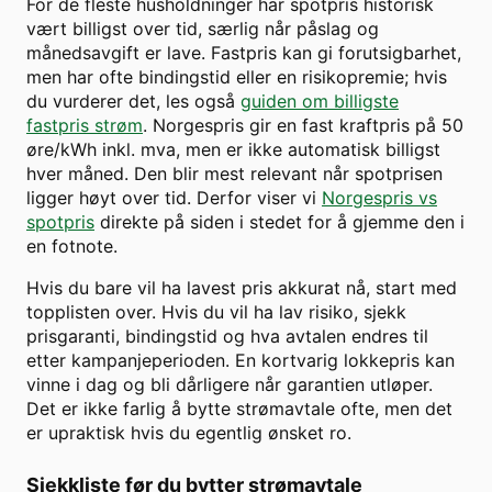
For de fleste husholdninger har spotpris historisk
vært billigst over tid, særlig når påslag og
månedsavgift er lave. Fastpris kan gi forutsigbarhet,
men har ofte bindingstid eller en risikopremie; hvis
du vurderer det, les også
guiden om billigste
fastpris strøm
. Norgespris gir en fast kraftpris på 50
øre/kWh inkl. mva, men er ikke automatisk billigst
hver måned. Den blir mest relevant når spotprisen
ligger høyt over tid. Derfor viser vi
Norgespris vs
spotpris
direkte på siden i stedet for å gjemme den i
en fotnote.
Hvis du bare vil ha lavest pris akkurat nå, start med
topplisten over. Hvis du vil ha lav risiko, sjekk
prisgaranti, bindingstid og hva avtalen endres til
etter kampanjeperioden. En kortvarig lokkepris kan
vinne i dag og bli dårligere når garantien utløper.
Det er ikke farlig å bytte strømavtale ofte, men det
er upraktisk hvis du egentlig ønsket ro.
Sjekkliste før du bytter strømavtale