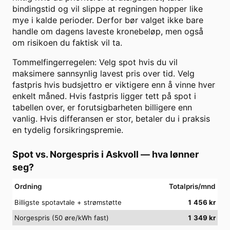
bindingstid og vil slippe at regningen hopper like
mye i kalde perioder. Derfor bør valget ikke bare
handle om dagens laveste kronebeløp, men også
om risikoen du faktisk vil ta.
Tommelfingerregelen: Velg spot hvis du vil
maksimere sannsynlig lavest pris over tid. Velg
fastpris hvis budsjettro er viktigere enn å vinne hver
enkelt måned. Hvis fastpris ligger tett på spot i
tabellen over, er forutsigbarheten billigere enn
vanlig. Hvis differansen er stor, betaler du i praksis
en tydelig forsikringspremie.
Spot vs. Norgespris i
Askvoll
— hva lønner
seg?
Ordning
Totalpris/mnd
Billigste spotavtale + strømstøtte
1 456
kr
Norgespris (50 øre/kWh fast)
1 349
kr