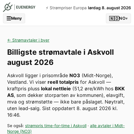
⚡️ Strømpriser Europa
lørdag 8. august 2026
☰
🇳🇴
Meny
NO
▾
← Strømavtaler i byer
Billigste strømavtale i
Askvoll
august 2026
Askvoll
ligger i prisområde
NO3
(
Midt-Norge
)
,
Vestland
. Vi viser
reell totalpris
for
Askvoll
—
kraftpris pluss
lokal nettleie
(
51,2
øre/kWh hos
BKK
AS
, som dekker storparten av kommunen
), elavgift,
mva og strømstøtte — ikke bare påslaget. Nøytralt,
uten lead-salg.
Sist oppdatert
8. august 2026 kl.
16:46
.
Se også:
strømpris time-for-time i
Askvoll
·
alle avtaler i
Midt-
Norge
(
NO3
)