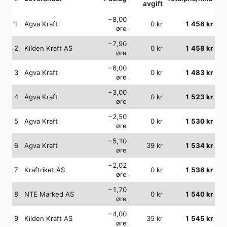
avgift
−8,00
1
Agva Kraft
0
kr
1 456
kr
øre
−7,90
2
Kilden Kraft AS
0
kr
1 458
kr
øre
−6,00
3
Agva Kraft
0
kr
1 483
kr
øre
−3,00
4
Agva Kraft
0
kr
1 523
kr
øre
−2,50
5
Agva Kraft
0
kr
1 530
kr
øre
−5,10
6
Agva Kraft
39
kr
1 534
kr
øre
−2,02
7
Kraftriket AS
0
kr
1 536
kr
øre
−1,70
8
NTE Marked AS
0
kr
1 540
kr
øre
−4,00
9
Kilden Kraft AS
35
kr
1 545
kr
øre