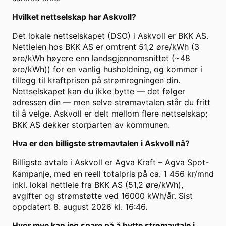
Hvilket nettselskap har Askvoll?
Det lokale nettselskapet (DSO) i Askvoll er BKK AS.
Nettleien hos BKK AS er omtrent 51,2 øre/kWh (3
øre/kWh høyere enn landsgjennomsnittet (~48
øre/kWh)) for en vanlig husholdning, og kommer i
tillegg til kraftprisen på strømregningen din.
Nettselskapet kan du ikke bytte — det følger
adressen din — men selve strømavtalen står du fritt
til å velge. Askvoll er delt mellom flere nettselskap;
BKK AS dekker storparten av kommunen.
Hva er den billigste strømavtalen i Askvoll nå?
Billigste avtale i Askvoll er Agva Kraft – Agva Spot-
Kampanje, med en reell totalpris på ca. 1 456 kr/mnd
inkl. lokal nettleie fra BKK AS (51,2 øre/kWh),
avgifter og strømstøtte ved 16000 kWh/år. Sist
oppdatert 8. august 2026 kl. 16:46.
Hvor mye kan jeg spare på å bytte strømavtale i