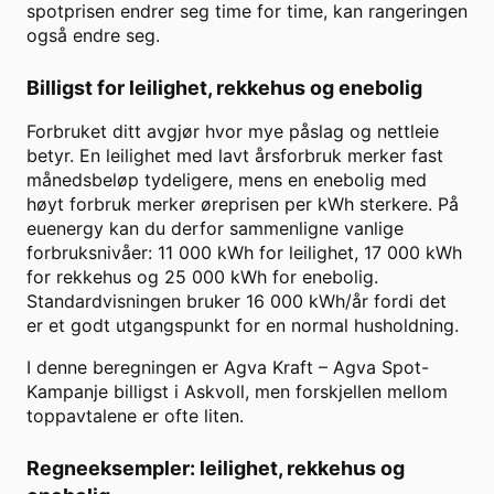
spotprisen endrer seg time for time, kan rangeringen
også endre seg.
Billigst for leilighet, rekkehus og enebolig
Forbruket ditt avgjør hvor mye påslag og nettleie
betyr. En leilighet med lavt årsforbruk merker fast
månedsbeløp tydeligere, mens en enebolig med
høyt forbruk merker øreprisen per kWh sterkere. På
euenergy kan du derfor sammenligne vanlige
forbruksnivåer: 11 000 kWh for leilighet, 17 000 kWh
for rekkehus og 25 000 kWh for enebolig.
Standardvisningen bruker
16 000
kWh/år fordi det
er et godt utgangspunkt for en normal husholdning.
I denne beregningen er
Agva Kraft
–
Agva Spot-
Kampanje
billigst i
Askvoll
, men forskjellen mellom
toppavtalene er ofte liten.
Regneeksempler: leilighet, rekkehus og