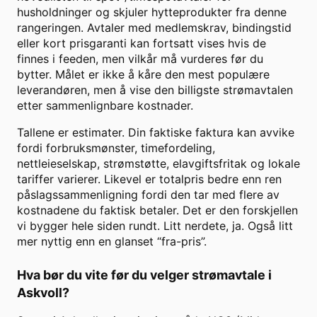
husholdninger og skjuler hytteprodukter fra denne
rangeringen. Avtaler med medlemskrav, bindingstid
eller kort prisgaranti kan fortsatt vises hvis de
finnes i feeden, men vilkår må vurderes før du
bytter. Målet er ikke å kåre den mest populære
leverandøren, men å vise den billigste strømavtalen
etter sammenlignbare kostnader.
Tallene er estimater. Din faktiske faktura kan avvike
fordi forbruksmønster, timefordeling,
nettleieselskap, strømstøtte, elavgiftsfritak og lokale
tariffer varierer. Likevel er totalpris bedre enn ren
påslagssammenligning fordi den tar med flere av
kostnadene du faktisk betaler. Det er den forskjellen
vi bygger hele siden rundt. Litt nerdete, ja. Også litt
mer nyttig enn en glanset “fra-pris”.
Hva bør du vite før du velger strømavtale i
Askvoll
?