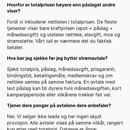
Hvorfor er totalprisen høyere enn påslaget andre
viser?
Fordi vi inkluderer nettleien i totalprisen. De fleste
tjenester viser bare kraftprisen (spot + påslag +
månedsavgift) og utelater nettleie, elavgift, mva og
strømstøtte. Vårt tall er nærmere det du faktisk
betaler.
Hva bør jeg sjekke før jeg bytter strømavtale?
Sjekk totalpris, påslag, månedsavgift, prisgaranti,
bindingstid, betalingsmåte, medlemskrav og om
nettleie samles på samme faktura. En avtale med
lavt påslag kan bli dyrere hvis månedsavgiften, kort
kampanjeperiode eller vilkårene trekker feil vei.
Tjener dere penger på avtalene dere anbefaler?
Nei. Vi selger ikke leads og har ingen skjult
provisjon. Alle avtaler vises på samme vilkår, rangert
kun etter reell totalpris. Dataene er åpne: