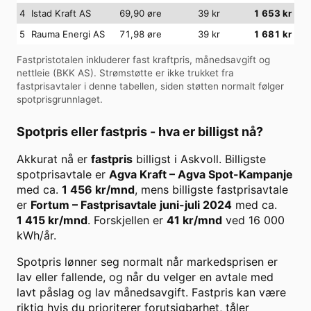
4
Istad Kraft AS
69,90 øre
39
kr
1 653
kr
5
Rauma Energi AS
71,98 øre
39
kr
1 681
kr
Fastpristotalen inkluderer fast kraftpris, månedsavgift og
nettleie (
BKK AS
). Strømstøtte er ikke trukket fra
fastprisavtaler i denne tabellen, siden støtten normalt følger
spotprisgrunnlaget.
Spotpris eller fastpris - hva er billigst nå?
Akkurat nå er
fastpris
billigst i
Askvoll
. Billigste
spotprisavtale er
Agva Kraft
–
Agva Spot-Kampanje
med ca.
1 456
kr/mnd
, mens billigste fastprisavtale
er
Fortum
–
Fastprisavtale juni-juli 2024
med ca.
1 415
kr/mnd
. Forskjellen er
41
kr/mnd
ved
16 000
kWh/år.
Spotpris lønner seg normalt når markedsprisen er
lav eller fallende, og når du velger en avtale med
lavt påslag og lav månedsavgift. Fastpris kan være
riktig hvis du prioriterer forutsigbarhet, tåler