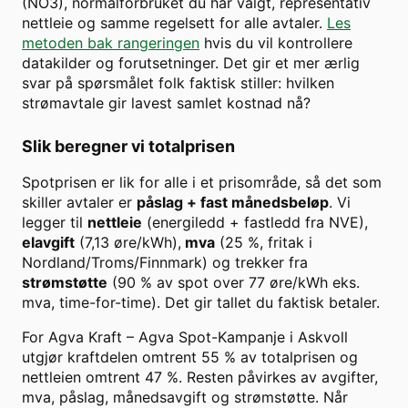
(
NO3
), normalforbruket du har valgt, representativ
nettleie og samme regelsett for alle avtaler.
Les
metoden bak rangeringen
hvis du vil kontrollere
datakilder og forutsetninger. Det gir et mer ærlig
svar på spørsmålet folk faktisk stiller: hvilken
strømavtale gir lavest samlet kostnad nå?
Slik beregner vi totalprisen
Spotprisen er lik for alle i et prisområde, så det som
skiller avtaler er
påslag + fast månedsbeløp
. Vi
legger til
nettleie
(energiledd + fastledd fra NVE),
elavgift
(7,13 øre/kWh),
mva
(25 %, fritak i
Nordland/Troms/Finnmark) og trekker fra
strømstøtte
(90 % av spot over
77
øre/kWh eks.
mva, time-for-time). Det gir tallet du faktisk betaler.
For
Agva Kraft
–
Agva Spot-Kampanje
i
Askvoll
utgjør kraftdelen omtrent
55
% av totalprisen og
nettleien omtrent
47
%. Resten påvirkes av avgifter,
mva, påslag, månedsavgift og strømstøtte. Når