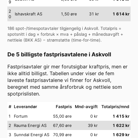
9
2
Ishavskraft AS
1,50
øre
31
kr
1 614
kr
0
186
spot-/timespotavtaler tilgjengelig i
Askvoll
. Totalpris =
spotsnitt i dag × forbruk × mva + påslag + månedsavgift +
nettleie (
BKK AS
) − strømstøtte (time-for-time).
De 5 billigste fastprisavtalene i
Askvoll
Fastprisavtaler gir mer forutsigbar kraftpris, men er
ikke alltid billigst. Tabellen under viser de fem
laveste fastprisavtalene vi finner for
Askvoll
,
beregnet med samme årsforbruk og nettleie som
spotprislisten.
#
Leverandør
Fastpris
Mnd-avgift
Totalpris/mnd
1
Fortum
55,00 øre
0
kr
1 415
kr
2
Rauma Energi AS
67,60 øre
39
kr
1 622
kr
3
Sunndal Energi AS
70,99 øre
0
kr
1 629
kr