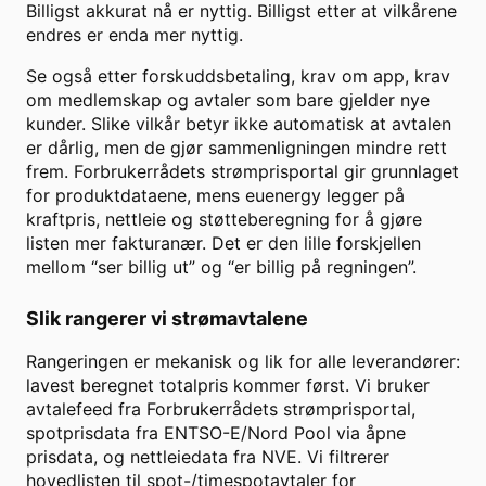
Billigst akkurat nå er nyttig. Billigst etter at vilkårene
endres er enda mer nyttig.
Se også etter forskuddsbetaling, krav om app, krav
om medlemskap og avtaler som bare gjelder nye
kunder. Slike vilkår betyr ikke automatisk at avtalen
er dårlig, men de gjør sammenligningen mindre rett
frem. Forbrukerrådets strømprisportal gir grunnlaget
for produktdataene, mens euenergy legger på
kraftpris, nettleie og støtteberegning for å gjøre
listen mer fakturanær. Det er den lille forskjellen
mellom “ser billig ut” og “er billig på regningen”.
Slik rangerer vi strømavtalene
Rangeringen er mekanisk og lik for alle leverandører:
lavest beregnet totalpris kommer først. Vi bruker
avtalefeed fra Forbrukerrådets strømprisportal,
spotprisdata fra ENTSO-E/Nord Pool via åpne
prisdata, og nettleiedata fra NVE. Vi filtrerer
hovedlisten til spot-/timespotavtaler for