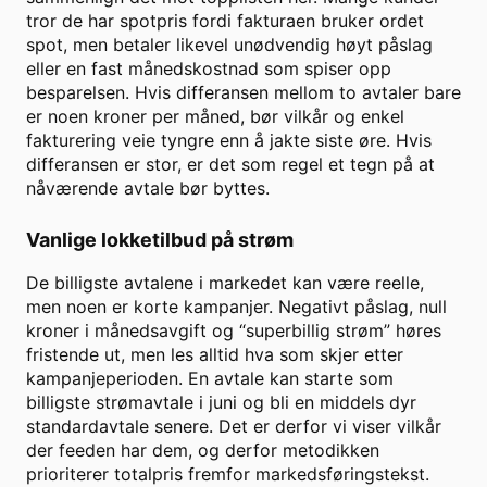
tror de har spotpris fordi fakturaen bruker ordet
spot, men betaler likevel unødvendig høyt påslag
eller en fast månedskostnad som spiser opp
besparelsen. Hvis differansen mellom to avtaler bare
er noen kroner per måned, bør vilkår og enkel
fakturering veie tyngre enn å jakte siste øre. Hvis
differansen er stor, er det som regel et tegn på at
nåværende avtale bør byttes.
Vanlige lokketilbud på strøm
De billigste avtalene i markedet kan være reelle,
men noen er korte kampanjer. Negativt påslag, null
kroner i månedsavgift og “superbillig strøm” høres
fristende ut, men les alltid hva som skjer etter
kampanjeperioden. En avtale kan starte som
billigste strømavtale i juni og bli en middels dyr
standardavtale senere. Det er derfor vi viser vilkår
der feeden har dem, og derfor metodikken
prioriterer totalpris fremfor markedsføringstekst.