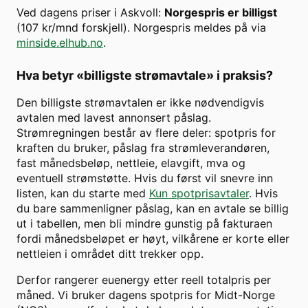
Ved dagens priser i
Askvoll
:
Norgespris er billigst
(
107
kr/mnd forskjell). Norgespris meldes på via
minside.elhub.no
.
Hva betyr «billigste strømavtale» i praksis?
Den billigste strømavtalen er ikke nødvendigvis
avtalen med lavest annonsert påslag.
Strømregningen består av flere deler: spotpris for
kraften du bruker, påslag fra strømleverandøren,
fast månedsbeløp, nettleie, elavgift, mva og
eventuell strømstøtte. Hvis du først vil snevre inn
listen, kan du starte med
Kun spotprisavtaler
. Hvis
du bare sammenligner påslag, kan en avtale se billig
ut i tabellen, men bli mindre gunstig på fakturaen
fordi månedsbeløpet er høyt, vilkårene er korte eller
nettleien i området ditt trekker opp.
Derfor rangerer euenergy etter reell totalpris per
måned. Vi bruker dagens spotpris for
Midt-Norge