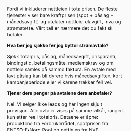
Fordi vi inkluderer nettleien i totalprisen. De fleste
tjenester viser bare kraftprisen (spot + påslag +
månedsavgift) og utelater nettleie, elavgift, mva og
strømstøtte. Vårt tall er nærmere det du faktisk
betaler.
Hva bør jeg sjekke før jeg bytter strømavtale?
Sjekk totalpris, påslag, månedsavgift, prisgaranti,
bindingstid, betalingsmåte, medlemskrav og om
nettleie samles på samme faktura. En avtale med
lavt påslag kan bli dyrere hvis månedsavgiften, kort
kampanjeperiode eller vilkårene trekker feil vei.
Tjener dere penger på avtalene dere anbefaler?
Nei. Vi selger ikke leads og har ingen skjult
provisjon. Alle avtaler vises på samme vilkår, rangert
kun etter reell totalpris. Dataene er åpne:
produktene fra Forbrukerrådet, spotprisen fra
ENTSO-E/Nord Pool og nettleien fra NVE.