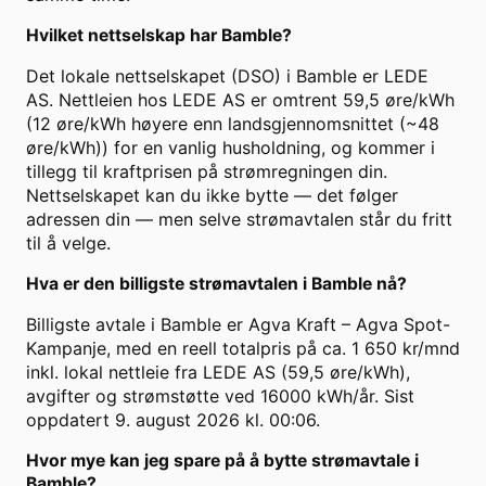
Hvilket nettselskap har Bamble?
Det lokale nettselskapet (DSO) i Bamble er LEDE
AS. Nettleien hos LEDE AS er omtrent 59,5 øre/kWh
(12 øre/kWh høyere enn landsgjennomsnittet (~48
øre/kWh)) for en vanlig husholdning, og kommer i
tillegg til kraftprisen på strømregningen din.
Nettselskapet kan du ikke bytte — det følger
adressen din — men selve strømavtalen står du fritt
til å velge.
Hva er den billigste strømavtalen i Bamble nå?
Billigste avtale i Bamble er Agva Kraft – Agva Spot-
Kampanje, med en reell totalpris på ca. 1 650 kr/mnd
inkl. lokal nettleie fra LEDE AS (59,5 øre/kWh),
avgifter og strømstøtte ved 16000 kWh/år. Sist
oppdatert 9. august 2026 kl. 00:06.
Hvor mye kan jeg spare på å bytte strømavtale i
Bamble?