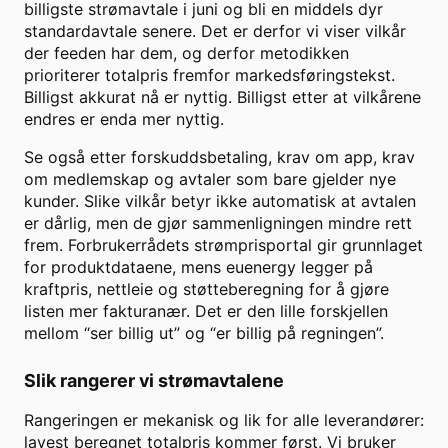
billigste strømavtale i juni og bli en middels dyr
standardavtale senere. Det er derfor vi viser vilkår
der feeden har dem, og derfor metodikken
prioriterer totalpris fremfor markedsføringstekst.
Billigst akkurat nå er nyttig. Billigst etter at vilkårene
endres er enda mer nyttig.
Se også etter forskuddsbetaling, krav om app, krav
om medlemskap og avtaler som bare gjelder nye
kunder. Slike vilkår betyr ikke automatisk at avtalen
er dårlig, men de gjør sammenligningen mindre rett
frem. Forbrukerrådets strømprisportal gir grunnlaget
for produktdataene, mens euenergy legger på
kraftpris, nettleie og støtteberegning for å gjøre
listen mer fakturanær. Det er den lille forskjellen
mellom “ser billig ut” og “er billig på regningen”.
Slik rangerer vi strømavtalene
Rangeringen er mekanisk og lik for alle leverandører:
lavest beregnet totalpris kommer først. Vi bruker