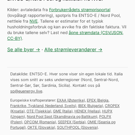
Kilder: avtaledata fra
Forbrukerrådets strømprisportal
(lovpålagt rapportering), spotpris fra ENTSO-E / Nord Pool,
nettleie fra
NVE
. Tallene er estimater for et typisk
husholdningsforbruk og kan avvike fra din faktiske faktura.
Vil
du bruke tallene selv? Last ned
åpne strømdata (CSV/JSON,
CC-BY)
.
Se alle byer →
·
Alle strømleverandører →
Datakilde: ENTSO-E. Hver sone viser sin egen lokale tid. Italia
vises som snitt av seks underregioner (Nord, Sentral-Nord,
Sentral-Sør, Sør, Sardinia, Sicilia).
Kontakt oss på
sp@euenergy.live
.
Europeiske kraftoperatører:
EXAA
(
Østerrike
)
,
EPEX
(
Belgia,
Frankrike, Tyskland, Nederland, Sveits
)
,
IBEX
(
Bulgaria
)
,
CROPEX
(
Kroatia
)
,
OTE
(
Tsjekkia
)
,
GME
(
Italia
)
,
HENEX
(
Hellas
)
,
HUPX
(
Ungarn
)
,
Nord Pool Spot
(
Skandinavia og Baltikum
)
,
POLPX
(
Polen
)
,
OPCOM
(
Romania
)
,
SEEPEX
(
Serbia
)
,
OMIE
(
Spania og
Portugal
)
,
OKTE
(
Slovakia
)
,
SOUTHPOOL
(
Slovenia
)
.