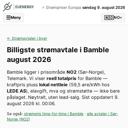
⚡️ Strømpriser Europa
søndag 9. august 2026
☰
🇳🇴
Meny
NO
▾
← Strømavtaler i byer
Billigste strømavtale i
Bamble
august 2026
Bamble
ligger i prisområde
NO2
(
Sør-Norge
)
,
Telemark
. Vi viser
reell totalpris
for
Bamble
—
kraftpris pluss
lokal nettleie
(
59,5
øre/kWh hos
LEDE AS
), elavgift, mva og strømstøtte — ikke bare
påslaget. Nøytralt, uten lead-salg.
Sist oppdatert
9.
august 2026 kl. 00:06
.
Se også:
strømpris time-for-time i
Bamble
·
alle avtaler i
Sør-
Norge
(
NO2
)