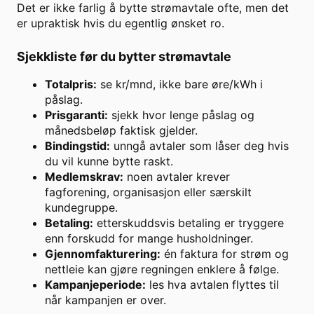
Det er ikke farlig å bytte strømavtale ofte, men det
er upraktisk hvis du egentlig ønsket ro.
Sjekkliste før du bytter strømavtale
Totalpris:
se kr/mnd, ikke bare øre/kWh i
påslag.
Prisgaranti:
sjekk hvor lenge påslag og
månedsbeløp faktisk gjelder.
Bindingstid:
unngå avtaler som låser deg hvis
du vil kunne bytte raskt.
Medlemskrav:
noen avtaler krever
fagforening, organisasjon eller særskilt
kundegruppe.
Betaling:
etterskuddsvis betaling er tryggere
enn forskudd for mange husholdninger.
Gjennomfakturering:
én faktura for strøm og
nettleie kan gjøre regningen enklere å følge.
Kampanjeperiode:
les hva avtalen flyttes til
når kampanjen er over.