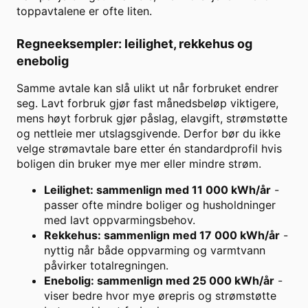
toppavtalene er ofte liten.
Regneeksempler: leilighet, rekkehus og
enebolig
Samme avtale kan slå ulikt ut når forbruket endrer
seg. Lavt forbruk gjør fast månedsbeløp viktigere,
mens høyt forbruk gjør påslag, elavgift, strømstøtte
og nettleie mer utslagsgivende. Derfor bør du ikke
velge strømavtale bare etter én standardprofil hvis
boligen din bruker mye mer eller mindre strøm.
Leilighet: sammenlign med 11 000 kWh/år
-
passer ofte mindre boliger og husholdninger
med lavt oppvarmingsbehov.
Rekkehus: sammenlign med 17 000 kWh/år
-
nyttig når både oppvarming og varmtvann
påvirker totalregningen.
Enebolig: sammenlign med 25 000 kWh/år
-
viser bedre hvor mye ørepris og strømstøtte