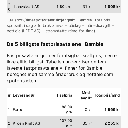
2
Ishavskraft AS
1,50
øre
31
kr
1 808
kr
0
184
spot-/timespotavtaler tilgjengelig i
Bamble
. Totalpris =
spotsnitt i dag × forbruk × mva + påslag + månedsavgift +
nettleie (
LEDE AS
) − strømstøtte (time-for-time).
De 5 billigste fastprisavtalene i
Bamble
Fastprisavtaler gir mer forutsigbar kraftpris, men er
ikke alltid billigst. Tabellen under viser de fem
laveste fastprisavtalene vi finner for
Bamble
,
beregnet med samme årsforbruk og nettleie som
spotprislisten.
Mnd-
#
Leverandør
Fastpris
Totalpris/mnd
avgift
88,00
1
Fortum
0
kr
1 966
kr
øre
107,00
2
Kilden Kraft AS
35
kr
2 255
kr
øre