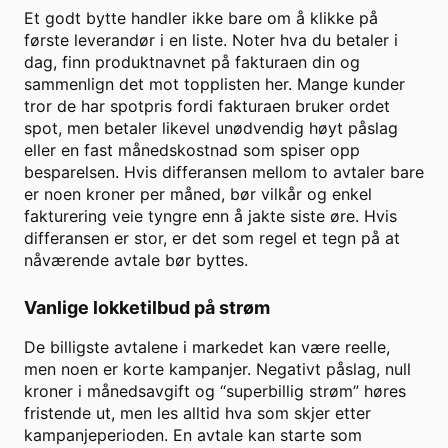
Et godt bytte handler ikke bare om å klikke på
første leverandør i en liste. Noter hva du betaler i
dag, finn produktnavnet på fakturaen din og
sammenlign det mot topplisten her. Mange kunder
tror de har spotpris fordi fakturaen bruker ordet
spot, men betaler likevel unødvendig høyt påslag
eller en fast månedskostnad som spiser opp
besparelsen. Hvis differansen mellom to avtaler bare
er noen kroner per måned, bør vilkår og enkel
fakturering veie tyngre enn å jakte siste øre. Hvis
differansen er stor, er det som regel et tegn på at
nåværende avtale bør byttes.
Vanlige lokketilbud på strøm
De billigste avtalene i markedet kan være reelle,
men noen er korte kampanjer. Negativt påslag, null
kroner i månedsavgift og “superbillig strøm” høres
fristende ut, men les alltid hva som skjer etter
kampanjeperioden. En avtale kan starte som