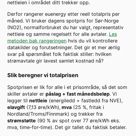
nettleien i området ditt trekker opp.
Derfor rangerer euenergy etter reell totalpris per
måned. Vi bruker dagens spotpris for
Sør-Norge
(
NO2
), normalforbruket du har valgt, representativ
nettleie og samme regelsett for alle avtaler.
Les
metoden bak rangeringen
hvis du vil kontrollere
datakilder og forutsetninger. Det gir et mer ærlig
svar på spørsmålet folk faktisk stiller: hvilken
strømavtale gir lavest samlet kostnad nå?
Slik beregner vi totalprisen
Spotprisen er lik for alle i et prisområde, så det som
skiller avtaler er
påslag + fast månedsbeløp
. Vi
legger til
nettleie
(energiledd + fastledd fra NVE),
elavgift
(7,13 øre/kWh),
mva
(25 %, fritak i
Nordland/Troms/Finnmark) og trekker fra
strømstøtte
(90 % av spot over
77
øre/kWh eks.
mva, time-for-time). Det gir tallet du faktisk betaler.