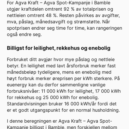
For
Agva Kraft
–
Agva Spot-Kampanje
i
Bamble
utgjør kraftdelen omtrent
92
% av totalprisen og
nettleien omtrent
48
%. Resten påvirkes av avgifter,
mva, påslag, månedsavgift og strømstøtte. Når
spotprisen endrer seg time for time, kan rangeringen
også endre seg.
Billigst for leilighet, rekkehus og enebolig
Forbruket ditt avgjør hvor mye påslag og nettleie
betyr. En leilighet med lavt årsforbruk merker fast
månedsbeløp tydeligere, mens en enebolig med
høyt forbruk merker øreprisen per kWh sterkere. På
euenergy kan du derfor sammenligne vanlige
forbruksnivåer: 11 000 kWh for leilighet, 17 000 kWh
for rekkehus og 25 000 kWh for enebolig.
Standardvisningen bruker
16 000
kWh/år fordi det
er et godt utgangspunkt for en normal husholdning.
I denne beregningen er
Agva Kraft
–
Agva Spot-
Kampanje
billigst i
Bamble
, men forskjellen mellom