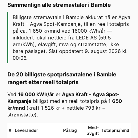
Sammenlign alle strømavtaler i
Bamble
Billigste strømavtale i Bamble akkurat nå er Agva
Kraft – Agva Spot-Kampanje, til en reell totalpris
på ca. 1 650 kr/mnd ved 16000 kWh/år —
inkludert lokal nettleie fra LEDE AS (59,5
øre/kWh), elavgift, mva og strømstøtte, ikke
bare påslaget. Sist oppdatert 9. august 2026 kl.
00:06.
De 20 billigste spotprisavtalene i
Bamble
rangert etter reell totalpris
Ved
16 000
kWh/år
er
Agva Kraft
–
Agva Spot-
Kampanje
billigst med en reell totalpris på
1 650
kr/mnd
(kraft
1 526
kr + nettleie
793
kr −
strømstøtte).
Mnd-
#
Leverandør
Påslag
Totalpris/mnd
avgift