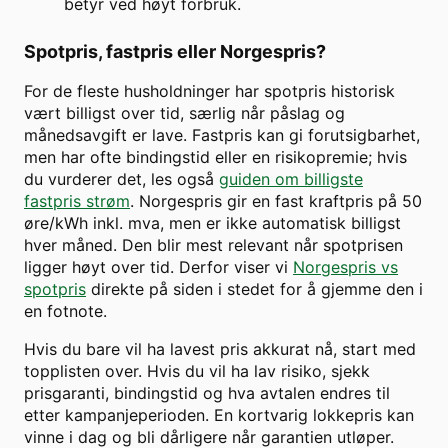
betyr ved høyt forbruk.
Spotpris, fastpris eller Norgespris?
For de fleste husholdninger har spotpris historisk
vært billigst over tid, særlig når påslag og
månedsavgift er lave. Fastpris kan gi forutsigbarhet,
men har ofte bindingstid eller en risikopremie; hvis
du vurderer det, les også
guiden om billigste
fastpris strøm
. Norgespris gir en fast kraftpris på 50
øre/kWh inkl. mva, men er ikke automatisk billigst
hver måned. Den blir mest relevant når spotprisen
ligger høyt over tid. Derfor viser vi
Norgespris vs
spotpris
direkte på siden i stedet for å gjemme den i
en fotnote.
Hvis du bare vil ha lavest pris akkurat nå, start med
topplisten over. Hvis du vil ha lav risiko, sjekk
prisgaranti, bindingstid og hva avtalen endres til
etter kampanjeperioden. En kortvarig lokkepris kan
vinne i dag og bli dårligere når garantien utløper.