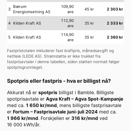
Bærum
109,90
3
45
kr
2 303
kr
Energiomsetning AS
øre
112,90
4
Kilden Kraft AS
35
kr
2 333
kr
øre
114,90
5
Kilden Kraft AS
35
kr
2 360
kr
øre
Fastpristotalen inkluderer fast kraftpris, månedsavgift og
nettleie (
LEDE AS
). Strømstøtte er ikke trukket fra
fastprisavtaler i denne tabellen, siden støtten normalt følger
spotprisgrunnlaget.
Spotpris eller fastpris - hva er billigst nå?
Akkurat nå er
spotpris
billigst i
Bamble
. Billigste
spotprisavtale er
Agva Kraft
–
Agva Spot-Kampanje
med ca.
1 650
kr/mnd
, mens billigste fastprisavtale
er
Fortum
–
Fastprisavtale juni-juli 2024
med ca.
1 966
kr/mnd
. Forskjellen er
316
kr/mnd
ved
16 000
kWh/år.