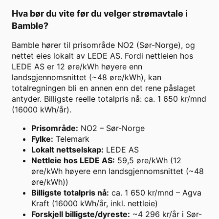
Hva bør du vite før du velger strømavtale i
Bamble
?
Bamble hører til prisområde NO2 (Sør-Norge), og
nettet eies lokalt av LEDE AS. Fordi nettleien hos
LEDE AS er 12 øre/kWh høyere enn
landsgjennomsnittet (~48 øre/kWh), kan
totalregningen bli en annen enn det rene påslaget
antyder. Billigste reelle totalpris nå: ca. 1 650 kr/mnd
(16000 kWh/år).
Prisområde
:
NO2 – Sør-Norge
Fylke
:
Telemark
Lokalt nettselskap
:
LEDE AS
Nettleie hos LEDE AS
:
59,5 øre/kWh (12
øre/kWh høyere enn landsgjennomsnittet (~48
øre/kWh))
Billigste totalpris nå
:
ca. 1 650 kr/mnd – Agva
Kraft (16000 kWh/år, inkl. nettleie)
Forskjell billigste/dyreste
:
~4 296 kr/år i Sør-