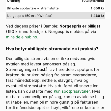
Ordning
Totalpris/mnd
Billigste spotavtale + strømstøtte
1 650
kr
Norgespris (50 øre/kWh fast)
1 460
kr
Ved dagens priser i
Bamble
:
Norgespris er billigst
(
190
kr/mnd forskjell). Norgespris meldes på via
minside.elhub.no
.
Hva betyr «billigste strømavtale» i praksis?
Den billigste strømavtalen er ikke nødvendigvis
avtalen med lavest annonsert påslag.
Strømregningen består av flere deler: spotpris for
kraften du bruker, påslag fra strømleverandøren,
fast månedsbeløp, nettleie, elavgift, mva og
eventuell strømstøtte. Hvis du først vil snevre inn
listen, kan du starte med
Kun spotprisavtaler
. Hvis
du bare sammenligner påslag, kan en avtale se billig
ut i tabellen, men bli mindre gunstig på fakturaen
fordi månedsbeløpet er høyt, vilkårene er korte eller