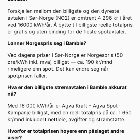
Forskjellen mellom den billigste og den dyreste
avtalen i Sør-Norge (NO2) er omtrent 4 296 kr i året
ved 16000 kWh/år. Å bytte til billigste reelle totalpris
er gratis og uten binding for de fleste spotavtaler.
Lønner Norgespris seg i Bamble?
Ved dagens priser i Sør-Norge er Norgespris (50
øre/kWh inkl. mva) billigst — ca. 190 kr/mnd
rimeligere enn spot. Det kan endre seg når
spotprisen faller.
Hva er den billigste strømavtalen i Bamble akkurat
nå?
Med 16 000 kWh/år er Agva Kraft – Agva Spot-
Kampanje billigst, med en reell totalpris på ca. 1 650
kr/mnd inkludert nettleie, avgifter og strømstøtte.
Hvorfor er totalprisen høyere enn påslaget andre
viser?