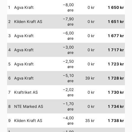
−8,00
1
Agva Kraft
0
kr
1 650
kr
øre
−7,90
2
Kilden Kraft AS
0
kr
1 651
kr
øre
−6,00
3
Agva Kraft
0
kr
1 677
kr
øre
−3,00
4
Agva Kraft
0
kr
1 717
kr
øre
−2,50
5
Agva Kraft
0
kr
1 723
kr
øre
−5,10
6
Agva Kraft
39
kr
1 728
kr
øre
−2,02
7
Kraftriket AS
0
kr
1 730
kr
øre
−1,70
8
NTE Marked AS
0
kr
1 734
kr
øre
−4,00
9
Kilden Kraft AS
35
kr
1 738
kr
øre
1
−1,00