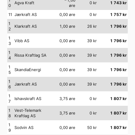
Agva Kraft
0
kr
1 743
kr
0
øre
11
Jærkraft AS
0,00
øre
0
kr
1 757
kr
1
Klarkraft AS
1,00
øre
26
kr
1 796
kr
2
1
Vibb AS
0,00
øre
39
kr
1 796
kr
3
1
Rissa Kraftlag SA
0,00
øre
39
kr
1 796
kr
4
1
SkandiaEnergi
0,00
øre
39
kr
1 796
kr
5
1
Jærkraft AS
0,00
øre
39
kr
1 796
kr
6
1
Ishavskraft AS
3,75
øre
0
kr
1 807
kr
7
1
Vest-Telemark
3,75
øre
0
kr
1 807
kr
8
Kraftlag AS
1
Sodvin AS
0,00
øre
50
kr
1 807
kr
9