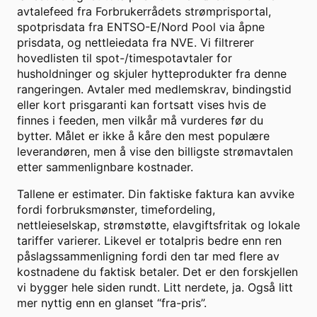
avtalefeed fra Forbrukerrådets strømprisportal,
spotprisdata fra ENTSO-E/Nord Pool via åpne
prisdata, og nettleiedata fra NVE. Vi filtrerer
hovedlisten til spot-/timespotavtaler for
husholdninger og skjuler hytteprodukter fra denne
rangeringen. Avtaler med medlemskrav, bindingstid
eller kort prisgaranti kan fortsatt vises hvis de
finnes i feeden, men vilkår må vurderes før du
bytter. Målet er ikke å kåre den mest populære
leverandøren, men å vise den billigste strømavtalen
etter sammenlignbare kostnader.
Tallene er estimater. Din faktiske faktura kan avvike
fordi forbruksmønster, timefordeling,
nettleieselskap, strømstøtte, elavgiftsfritak og lokale
tariffer varierer. Likevel er totalpris bedre enn ren
påslagssammenligning fordi den tar med flere av
kostnadene du faktisk betaler. Det er den forskjellen
vi bygger hele siden rundt. Litt nerdete, ja. Også litt
mer nyttig enn en glanset “fra-pris”.