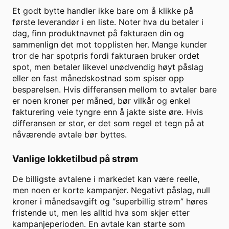
Et godt bytte handler ikke bare om å klikke på
første leverandør i en liste. Noter hva du betaler i
dag, finn produktnavnet på fakturaen din og
sammenlign det mot topplisten her. Mange kunder
tror de har spotpris fordi fakturaen bruker ordet
spot, men betaler likevel unødvendig høyt påslag
eller en fast månedskostnad som spiser opp
besparelsen. Hvis differansen mellom to avtaler bare
er noen kroner per måned, bør vilkår og enkel
fakturering veie tyngre enn å jakte siste øre. Hvis
differansen er stor, er det som regel et tegn på at
nåværende avtale bør byttes.
Vanlige lokketilbud på strøm
De billigste avtalene i markedet kan være reelle,
men noen er korte kampanjer. Negativt påslag, null
kroner i månedsavgift og “superbillig strøm” høres
fristende ut, men les alltid hva som skjer etter
kampanjeperioden. En avtale kan starte som