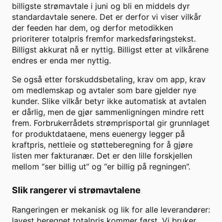
billigste strømavtale i juni og bli en middels dyr
standardavtale senere. Det er derfor vi viser vilkår
der feeden har dem, og derfor metodikken
prioriterer totalpris fremfor markedsføringstekst.
Billigst akkurat nå er nyttig. Billigst etter at vilkårene
endres er enda mer nyttig.
Se også etter forskuddsbetaling, krav om app, krav
om medlemskap og avtaler som bare gjelder nye
kunder. Slike vilkår betyr ikke automatisk at avtalen
er dårlig, men de gjør sammenligningen mindre rett
frem. Forbrukerrådets strømprisportal gir grunnlaget
for produktdataene, mens euenergy legger på
kraftpris, nettleie og støtteberegning for å gjøre
listen mer fakturanær. Det er den lille forskjellen
mellom “ser billig ut” og “er billig på regningen”.
Slik rangerer vi strømavtalene
Rangeringen er mekanisk og lik for alle leverandører:
lavest beregnet totalpris kommer først. Vi bruker