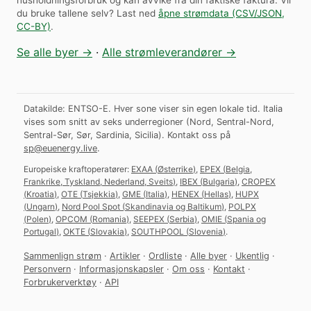
husholdningsforbruk og kan avvike fra din faktiske faktura.
Vil
du bruke tallene selv? Last ned
åpne strømdata (CSV/JSON,
CC-BY)
.
Se alle byer →
·
Alle strømleverandører →
Datakilde: ENTSO-E. Hver sone viser sin egen lokale tid. Italia
vises som snitt av seks underregioner (Nord, Sentral-Nord,
Sentral-Sør, Sør, Sardinia, Sicilia).
Kontakt oss på
sp@euenergy.live
.
Europeiske kraftoperatører:
EXAA
(
Østerrike
)
,
EPEX
(
Belgia,
Frankrike, Tyskland, Nederland, Sveits
)
,
IBEX
(
Bulgaria
)
,
CROPEX
(
Kroatia
)
,
OTE
(
Tsjekkia
)
,
GME
(
Italia
)
,
HENEX
(
Hellas
)
,
HUPX
(
Ungarn
)
,
Nord Pool Spot
(
Skandinavia og Baltikum
)
,
POLPX
(
Polen
)
,
OPCOM
(
Romania
)
,
SEEPEX
(
Serbia
)
,
OMIE
(
Spania og
Portugal
)
,
OKTE
(
Slovakia
)
,
SOUTHPOOL
(
Slovenia
)
.
Sammenlign strøm
·
Artikler
·
Ordliste
·
Alle byer
·
Ukentlig
·
Personvern
·
Informasjonskapsler
·
Om oss
·
Kontakt
·
Forbrukerverktøy
·
API