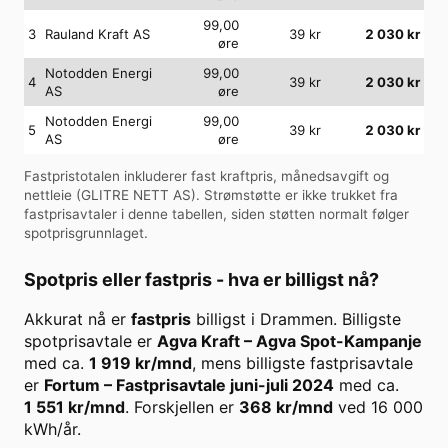
99,00
3
Rauland Kraft AS
39
kr
2 030
kr
øre
Notodden Energi
99,00
4
39
kr
2 030
kr
AS
øre
Notodden Energi
99,00
5
39
kr
2 030
kr
AS
øre
Fastpristotalen inkluderer fast kraftpris, månedsavgift og
nettleie (
GLITRE NETT AS
). Strømstøtte er ikke trukket fra
fastprisavtaler i denne tabellen, siden støtten normalt følger
spotprisgrunnlaget.
Spotpris eller fastpris - hva er billigst nå?
Akkurat nå er
fastpris
billigst i
Drammen
. Billigste
spotprisavtale er
Agva Kraft
–
Agva Spot-Kampanje
med ca.
1 919
kr/mnd
, mens billigste fastprisavtale
er
Fortum
–
Fastprisavtale juni-juli 2024
med ca.
1 551
kr/mnd
. Forskjellen er
368
kr/mnd
ved
16 000
kWh/år.