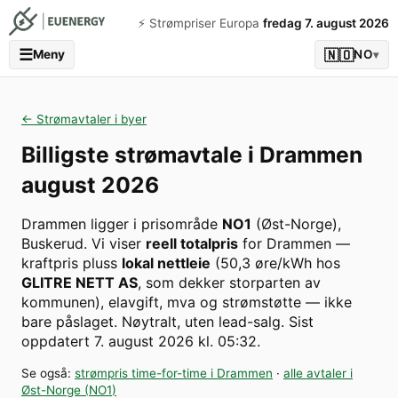
⚡️ Strømpriser Europa
fredag 7. august 2026
☰
🇳🇴
Meny
NO
▾
← Strømavtaler i byer
Billigste strømavtale i
Drammen
august 2026
Drammen
ligger i prisområde
NO1
(
Øst-Norge
)
,
Buskerud
. Vi viser
reell totalpris
for
Drammen
—
kraftpris pluss
lokal nettleie
(
50,3
øre/kWh hos
GLITRE NETT AS
, som dekker storparten av
kommunen
), elavgift, mva og strømstøtte — ikke
bare påslaget. Nøytralt, uten lead-salg.
Sist
oppdatert
7. august 2026 kl. 05:32
.
Se også:
strømpris time-for-time i
Drammen
·
alle avtaler i
Øst-Norge
(
NO1
)