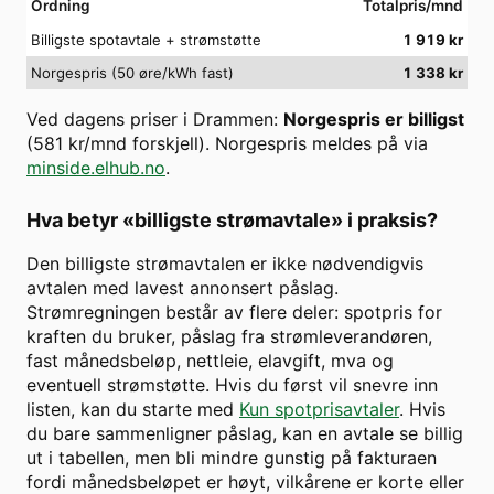
Ordning
Totalpris/mnd
Billigste spotavtale + strømstøtte
1 919
kr
Norgespris (50 øre/kWh fast)
1 338
kr
Ved dagens priser i
Drammen
:
Norgespris er billigst
(
581
kr/mnd forskjell). Norgespris meldes på via
minside.elhub.no
.
Hva betyr «billigste strømavtale» i praksis?
Den billigste strømavtalen er ikke nødvendigvis
avtalen med lavest annonsert påslag.
Strømregningen består av flere deler: spotpris for
kraften du bruker, påslag fra strømleverandøren,
fast månedsbeløp, nettleie, elavgift, mva og
eventuell strømstøtte. Hvis du først vil snevre inn
listen, kan du starte med
Kun spotprisavtaler
. Hvis
du bare sammenligner påslag, kan en avtale se billig
ut i tabellen, men bli mindre gunstig på fakturaen
fordi månedsbeløpet er høyt, vilkårene er korte eller