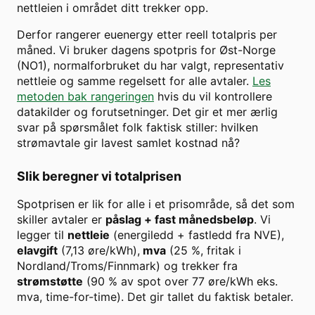
nettleien i området ditt trekker opp.
Derfor rangerer euenergy etter reell totalpris per
måned. Vi bruker dagens spotpris for
Øst-Norge
(
NO1
), normalforbruket du har valgt, representativ
nettleie og samme regelsett for alle avtaler.
Les
metoden bak rangeringen
hvis du vil kontrollere
datakilder og forutsetninger. Det gir et mer ærlig
svar på spørsmålet folk faktisk stiller: hvilken
strømavtale gir lavest samlet kostnad nå?
Slik beregner vi totalprisen
Spotprisen er lik for alle i et prisområde, så det som
skiller avtaler er
påslag + fast månedsbeløp
. Vi
legger til
nettleie
(energiledd + fastledd fra NVE),
elavgift
(7,13 øre/kWh),
mva
(25 %, fritak i
Nordland/Troms/Finnmark) og trekker fra
strømstøtte
(90 % av spot over
77
øre/kWh eks.
mva, time-for-time). Det gir tallet du faktisk betaler.