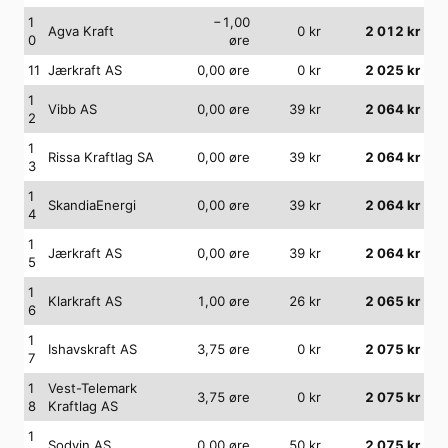
1
−1,00
Agva Kraft
0
kr
2 012
kr
0
øre
11
Jærkraft AS
0,00
øre
0
kr
2 025
kr
1
Vibb AS
0,00
øre
39
kr
2 064
kr
2
1
Rissa Kraftlag SA
0,00
øre
39
kr
2 064
kr
3
1
SkandiaEnergi
0,00
øre
39
kr
2 064
kr
4
1
Jærkraft AS
0,00
øre
39
kr
2 064
kr
5
1
Klarkraft AS
1,00
øre
26
kr
2 065
kr
6
1
Ishavskraft AS
3,75
øre
0
kr
2 075
kr
7
1
Vest-Telemark
3,75
øre
0
kr
2 075
kr
8
Kraftlag AS
1
Sodvin AS
0,00
øre
50
kr
2 075
kr