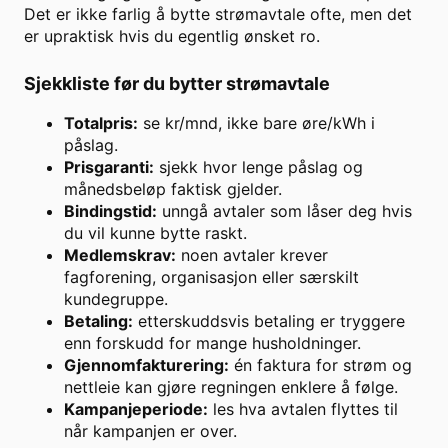
Det er ikke farlig å bytte strømavtale ofte, men det
er upraktisk hvis du egentlig ønsket ro.
Sjekkliste før du bytter strømavtale
Totalpris:
se kr/mnd, ikke bare øre/kWh i
påslag.
Prisgaranti:
sjekk hvor lenge påslag og
månedsbeløp faktisk gjelder.
Bindingstid:
unngå avtaler som låser deg hvis
du vil kunne bytte raskt.
Medlemskrav:
noen avtaler krever
fagforening, organisasjon eller særskilt
kundegruppe.
Betaling:
etterskuddsvis betaling er tryggere
enn forskudd for mange husholdninger.
Gjennomfakturering:
én faktura for strøm og
nettleie kan gjøre regningen enklere å følge.
Kampanjeperiode:
les hva avtalen flyttes til
når kampanjen er over.