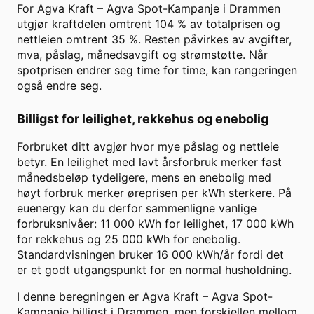
For
Agva Kraft
–
Agva Spot-Kampanje
i
Drammen
utgjør kraftdelen omtrent
104
% av totalprisen og
nettleien omtrent
35
%. Resten påvirkes av avgifter,
mva, påslag, månedsavgift og strømstøtte. Når
spotprisen endrer seg time for time, kan rangeringen
også endre seg.
Billigst for leilighet, rekkehus og enebolig
Forbruket ditt avgjør hvor mye påslag og nettleie
betyr. En leilighet med lavt årsforbruk merker fast
månedsbeløp tydeligere, mens en enebolig med
høyt forbruk merker øreprisen per kWh sterkere. På
euenergy kan du derfor sammenligne vanlige
forbruksnivåer: 11 000 kWh for leilighet, 17 000 kWh
for rekkehus og 25 000 kWh for enebolig.
Standardvisningen bruker
16 000
kWh/år fordi det
er et godt utgangspunkt for en normal husholdning.
I denne beregningen er
Agva Kraft
–
Agva Spot-
Kampanje
billigst i
Drammen
, men forskjellen mellom