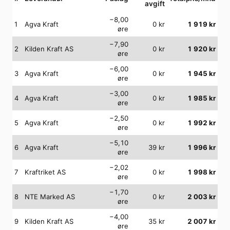
avgift
−8,00
1
Agva Kraft
0
kr
1 919
kr
øre
−7,90
2
Kilden Kraft AS
0
kr
1 920
kr
øre
−6,00
3
Agva Kraft
0
kr
1 945
kr
øre
−3,00
4
Agva Kraft
0
kr
1 985
kr
øre
−2,50
5
Agva Kraft
0
kr
1 992
kr
øre
−5,10
6
Agva Kraft
39
kr
1 996
kr
øre
−2,02
7
Kraftriket AS
0
kr
1 998
kr
øre
−1,70
8
NTE Marked AS
0
kr
2 003
kr
øre
−4,00
9
Kilden Kraft AS
35
kr
2 007
kr
øre