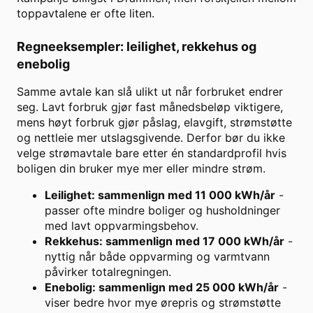
toppavtalene er ofte liten.
Regneeksempler: leilighet, rekkehus og
enebolig
Samme avtale kan slå ulikt ut når forbruket endrer
seg. Lavt forbruk gjør fast månedsbeløp viktigere,
mens høyt forbruk gjør påslag, elavgift, strømstøtte
og nettleie mer utslagsgivende. Derfor bør du ikke
velge strømavtale bare etter én standardprofil hvis
boligen din bruker mye mer eller mindre strøm.
Leilighet: sammenlign med 11 000 kWh/år
-
passer ofte mindre boliger og husholdninger
med lavt oppvarmingsbehov.
Rekkehus: sammenlign med 17 000 kWh/år
-
nyttig når både oppvarming og varmtvann
påvirker totalregningen.
Enebolig: sammenlign med 25 000 kWh/år
-
viser bedre hvor mye ørepris og strømstøtte