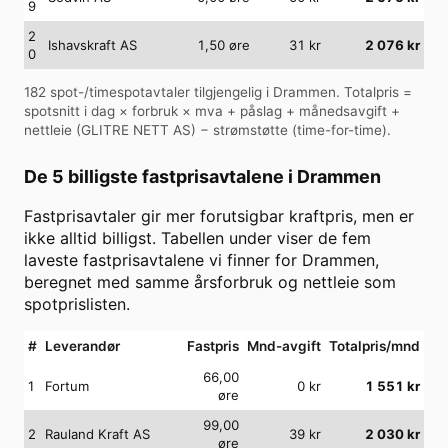
9
2
Ishavskraft AS
1,50
øre
31
kr
2 076
kr
0
182
spot-/timespotavtaler tilgjengelig i
Drammen
. Totalpris =
spotsnitt i dag × forbruk × mva + påslag + månedsavgift +
nettleie (
GLITRE NETT AS
) − strømstøtte (time-for-time).
De 5 billigste fastprisavtalene i
Drammen
Fastprisavtaler gir mer forutsigbar kraftpris, men er
ikke alltid billigst. Tabellen under viser de fem
laveste fastprisavtalene vi finner for
Drammen
,
beregnet med samme årsforbruk og nettleie som
spotprislisten.
#
Leverandør
Fastpris
Mnd-avgift
Totalpris/mnd
66,00
1
Fortum
0
kr
1 551
kr
øre
99,00
2
Rauland Kraft AS
39
kr
2 030
kr
øre