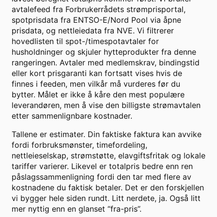
avtalefeed fra Forbrukerrådets strømprisportal,
spotprisdata fra ENTSO-E/Nord Pool via åpne
prisdata, og nettleiedata fra NVE. Vi filtrerer
hovedlisten til spot-/timespotavtaler for
husholdninger og skjuler hytteprodukter fra denne
rangeringen. Avtaler med medlemskrav, bindingstid
eller kort prisgaranti kan fortsatt vises hvis de
finnes i feeden, men vilkår må vurderes før du
bytter. Målet er ikke å kåre den mest populære
leverandøren, men å vise den billigste strømavtalen
etter sammenlignbare kostnader.
Tallene er estimater. Din faktiske faktura kan avvike
fordi forbruksmønster, timefordeling,
nettleieselskap, strømstøtte, elavgiftsfritak og lokale
tariffer varierer. Likevel er totalpris bedre enn ren
påslagssammenligning fordi den tar med flere av
kostnadene du faktisk betaler. Det er den forskjellen
vi bygger hele siden rundt. Litt nerdete, ja. Også litt
mer nyttig enn en glanset “fra-pris”.