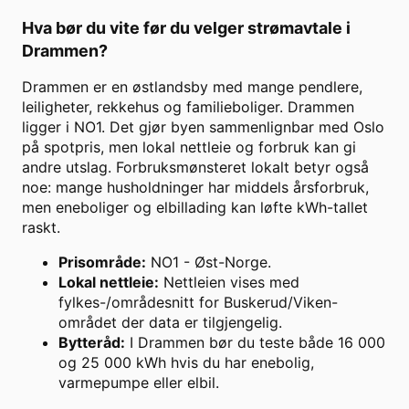
Hva bør du vite før du velger strømavtale i
Drammen
?
Drammen
er en
østlandsby med mange pendlere,
leiligheter, rekkehus og familieboliger
.
Drammen
ligger i NO1. Det gjør byen sammenlignbar med Oslo
på spotpris, men lokal nettleie og forbruk kan gi
andre utslag.
Forbruksmønsteret lokalt betyr også
noe:
mange husholdninger har middels årsforbruk,
men eneboliger og elbillading kan løfte kWh-tallet
raskt
.
Prisområde:
NO1
-
Øst-Norge
.
Lokal nettleie:
Nettleien vises med
fylkes-/områdesnitt for Buskerud/Viken-
området der data er tilgjengelig.
Bytteråd:
I Drammen bør du teste både 16 000
og 25 000 kWh hvis du har enebolig,
varmepumpe eller elbil.