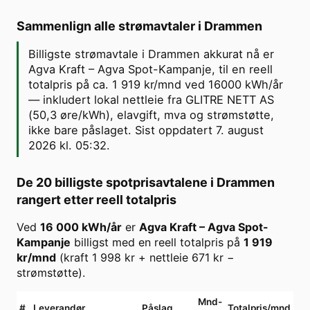
Sammenlign alle strømavtaler i
Drammen
Billigste strømavtale i Drammen akkurat nå er
Agva Kraft – Agva Spot-Kampanje, til en reell
totalpris på ca. 1 919 kr/mnd ved 16000 kWh/år
— inkludert lokal nettleie fra GLITRE NETT AS
(50,3 øre/kWh), elavgift, mva og strømstøtte,
ikke bare påslaget. Sist oppdatert 7. august
2026 kl. 05:32.
De 20 billigste spotprisavtalene i
Drammen
rangert etter reell totalpris
Ved
16 000
kWh/år
er
Agva Kraft
–
Agva Spot-
Kampanje
billigst med en reell totalpris på
1 919
kr/mnd
(kraft
1 998
kr + nettleie
671
kr −
strømstøtte).
Mnd-
#
Leverandør
Påslag
Totalpris/mnd