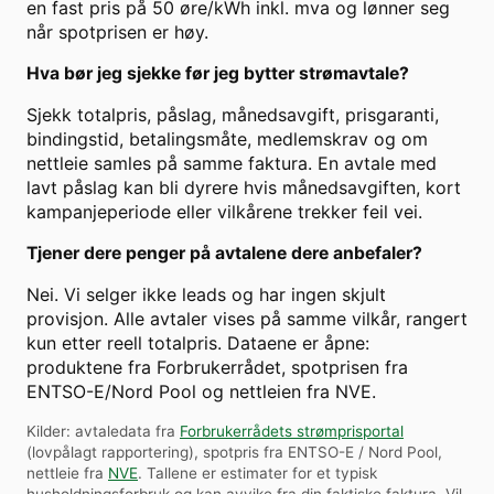
en fast pris på 50 øre/kWh inkl. mva og lønner seg
når spotprisen er høy.
Hva bør jeg sjekke før jeg bytter strømavtale?
Sjekk totalpris, påslag, månedsavgift, prisgaranti,
bindingstid, betalingsmåte, medlemskrav og om
nettleie samles på samme faktura. En avtale med
lavt påslag kan bli dyrere hvis månedsavgiften, kort
kampanjeperiode eller vilkårene trekker feil vei.
Tjener dere penger på avtalene dere anbefaler?
Nei. Vi selger ikke leads og har ingen skjult
provisjon. Alle avtaler vises på samme vilkår, rangert
kun etter reell totalpris. Dataene er åpne:
produktene fra Forbrukerrådet, spotprisen fra
ENTSO-E/Nord Pool og nettleien fra NVE.
Kilder: avtaledata fra
Forbrukerrådets strømprisportal
(lovpålagt rapportering), spotpris fra ENTSO-E / Nord Pool,
nettleie fra
NVE
. Tallene er estimater for et typisk