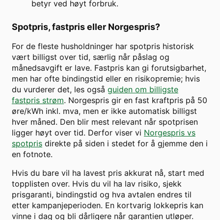
betyr ved høyt forbruk.
Spotpris, fastpris eller Norgespris?
For de fleste husholdninger har spotpris historisk
vært billigst over tid, særlig når påslag og
månedsavgift er lave. Fastpris kan gi forutsigbarhet,
men har ofte bindingstid eller en risikopremie; hvis
du vurderer det, les også
guiden om billigste
fastpris strøm
. Norgespris gir en fast kraftpris på 50
øre/kWh inkl. mva, men er ikke automatisk billigst
hver måned. Den blir mest relevant når spotprisen
ligger høyt over tid. Derfor viser vi
Norgespris vs
spotpris
direkte på siden i stedet for å gjemme den i
en fotnote.
Hvis du bare vil ha lavest pris akkurat nå, start med
topplisten over. Hvis du vil ha lav risiko, sjekk
prisgaranti, bindingstid og hva avtalen endres til
etter kampanjeperioden. En kortvarig lokkepris kan
vinne i dag og bli dårligere når garantien utløper.