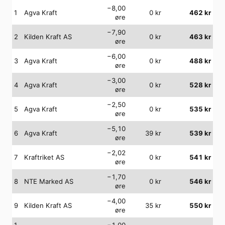
−8,00
1
Agva Kraft
0
kr
462
kr
øre
−7,90
2
Kilden Kraft AS
0
kr
463
kr
øre
−6,00
3
Agva Kraft
0
kr
488
kr
øre
−3,00
4
Agva Kraft
0
kr
528
kr
øre
−2,50
5
Agva Kraft
0
kr
535
kr
øre
−5,10
6
Agva Kraft
39
kr
539
kr
øre
−2,02
7
Kraftriket AS
0
kr
541
kr
øre
−1,70
8
NTE Marked AS
0
kr
546
kr
øre
−4,00
9
Kilden Kraft AS
35
kr
550
kr
øre
1
−1,00