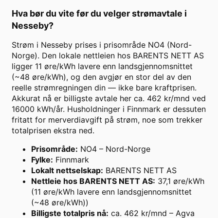
Hva bør du vite før du velger strømavtale i
Nesseby
?
Strøm i Nesseby prises i prisområde NO4 (Nord-
Norge). Den lokale nettleien hos BARENTS NETT AS
ligger 11 øre/kWh lavere enn landsgjennomsnittet
(~48 øre/kWh), og den avgjør en stor del av den
reelle strømregningen din — ikke bare kraftprisen.
Akkurat nå er billigste avtale her ca. 462 kr/mnd ved
16000 kWh/år. Husholdninger i Finnmark er dessuten
fritatt for merverdiavgift på strøm, noe som trekker
totalprisen ekstra ned.
Prisområde
:
NO4 – Nord-Norge
Fylke
:
Finnmark
Lokalt nettselskap
:
BARENTS NETT AS
Nettleie hos BARENTS NETT AS
:
37,1 øre/kWh
(11 øre/kWh lavere enn landsgjennomsnittet
(~48 øre/kWh))
Billigste totalpris nå
:
ca. 462 kr/mnd – Agva