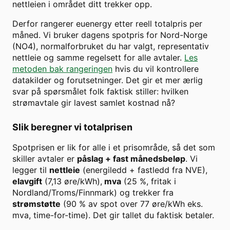
nettleien i området ditt trekker opp.
Derfor rangerer euenergy etter reell totalpris per
måned. Vi bruker dagens spotpris for
Nord-Norge
(
NO4
), normalforbruket du har valgt, representativ
nettleie og samme regelsett for alle avtaler.
Les
metoden bak rangeringen
hvis du vil kontrollere
datakilder og forutsetninger. Det gir et mer ærlig
svar på spørsmålet folk faktisk stiller: hvilken
strømavtale gir lavest samlet kostnad nå?
Slik beregner vi totalprisen
Spotprisen er lik for alle i et prisområde, så det som
skiller avtaler er
påslag + fast månedsbeløp
. Vi
legger til
nettleie
(energiledd + fastledd fra NVE),
elavgift
(7,13 øre/kWh),
mva
(25 %, fritak i
Nordland/Troms/Finnmark) og trekker fra
strømstøtte
(90 % av spot over
77
øre/kWh eks.
mva, time-for-time). Det gir tallet du faktisk betaler.