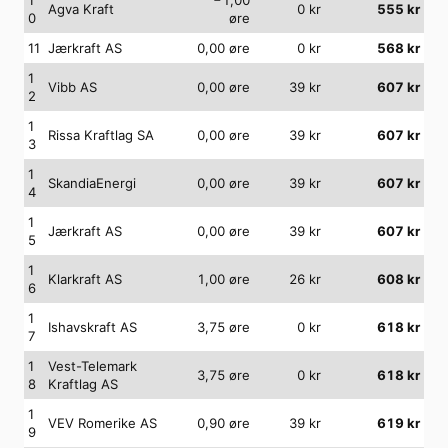
Agva Kraft
0
kr
555
kr
0
øre
11
Jærkraft AS
0,00
øre
0
kr
568
kr
1
Vibb AS
0,00
øre
39
kr
607
kr
2
1
Rissa Kraftlag SA
0,00
øre
39
kr
607
kr
3
1
SkandiaEnergi
0,00
øre
39
kr
607
kr
4
1
Jærkraft AS
0,00
øre
39
kr
607
kr
5
1
Klarkraft AS
1,00
øre
26
kr
608
kr
6
1
Ishavskraft AS
3,75
øre
0
kr
618
kr
7
1
Vest-Telemark
3,75
øre
0
kr
618
kr
8
Kraftlag AS
1
VEV Romerike AS
0,90
øre
39
kr
619
kr
9