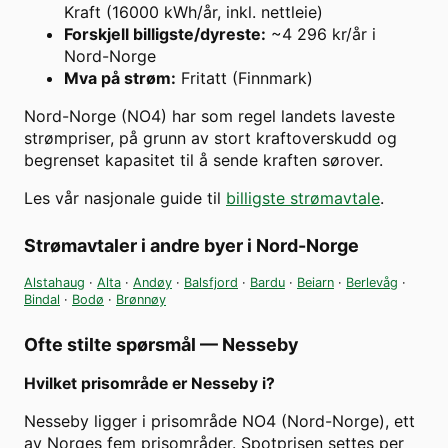
Kraft (16000 kWh/år, inkl. nettleie)
Forskjell billigste/dyreste
:
~4 296 kr/år i
Nord-Norge
Mva på strøm
:
Fritatt (Finnmark)
Nord-Norge (NO4) har som regel landets laveste
strømpriser, på grunn av stort kraftoverskudd og
begrenset kapasitet til å sende kraften sørover.
Les vår nasjonale guide til
billigste strømavtale
.
Strømavtaler i andre byer i
Nord-Norge
Alstahaug
·
Alta
·
Andøy
·
Balsfjord
·
Bardu
·
Beiarn
·
Berlevåg
·
Bindal
·
Bodø
·
Brønnøy
Ofte stilte spørsmål —
Nesseby
Hvilket prisområde er Nesseby i?
Nesseby ligger i prisområde NO4 (Nord-Norge), ett
av Norges fem prisområder. Spotprisen settes per