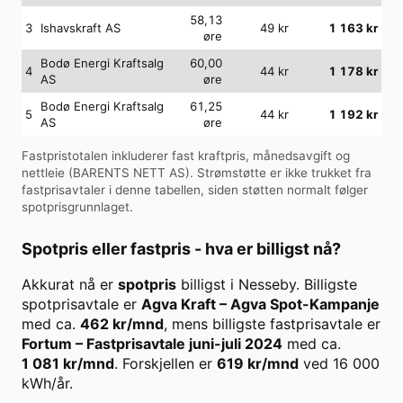
58,13
3
Ishavskraft AS
49
kr
1 163
kr
øre
Bodø Energi Kraftsalg
60,00
4
44
kr
1 178
kr
AS
øre
Bodø Energi Kraftsalg
61,25
5
44
kr
1 192
kr
AS
øre
Fastpristotalen inkluderer fast kraftpris, månedsavgift og
nettleie (
BARENTS NETT AS
). Strømstøtte er ikke trukket fra
fastprisavtaler i denne tabellen, siden støtten normalt følger
spotprisgrunnlaget.
Spotpris eller fastpris - hva er billigst nå?
Akkurat nå er
spotpris
billigst i
Nesseby
. Billigste
spotprisavtale er
Agva Kraft
–
Agva Spot-Kampanje
med ca.
462
kr/mnd
, mens billigste fastprisavtale er
Fortum
–
Fastprisavtale juni-juli 2024
med ca.
1 081
kr/mnd
. Forskjellen er
619
kr/mnd
ved
16 000
kWh/år.