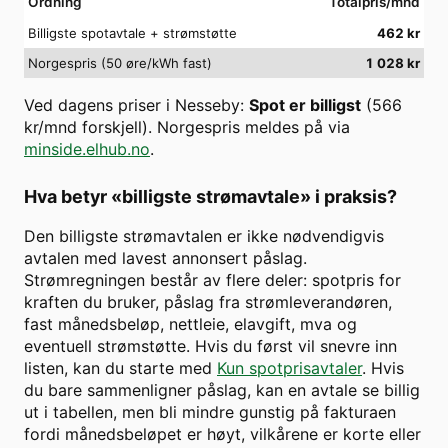
Ordning
Totalpris/mnd
Billigste spotavtale + strømstøtte
462
kr
Norgespris (50 øre/kWh fast)
1 028
kr
Ved dagens priser i
Nesseby
:
Spot er billigst
(
566
kr/mnd forskjell). Norgespris meldes på via
minside.elhub.no
.
Hva betyr «billigste strømavtale» i praksis?
Den billigste strømavtalen er ikke nødvendigvis
avtalen med lavest annonsert påslag.
Strømregningen består av flere deler: spotpris for
kraften du bruker, påslag fra strømleverandøren,
fast månedsbeløp, nettleie, elavgift, mva og
eventuell strømstøtte. Hvis du først vil snevre inn
listen, kan du starte med
Kun spotprisavtaler
. Hvis
du bare sammenligner påslag, kan en avtale se billig
ut i tabellen, men bli mindre gunstig på fakturaen
fordi månedsbeløpet er høyt, vilkårene er korte eller