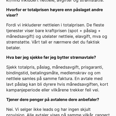
kr/mnd inkludert nettleie, avgifter og strømstøtte.
Hvorfor er totalprisen høyere enn påslaget andre
viser?
Fordi vi inkluderer nettleien i totalprisen. De fleste
tjenester viser bare kraftprisen (spot + påslag +
månedsavgift) og utelater nettleie, elavgift, mva og
strømstøtte. Vårt tall er nærmere det du faktisk
betaler.
Hva bør jeg sjekke før jeg bytter strømavtale?
Sjekk totalpris, påslag, månedsavgift, prisgaranti,
bindingstid, betalingsmåte, medlemskrav og om
nettleie samles på samme faktura. En avtale med
lavt påslag kan bli dyrere hvis månedsavgiften, kort
kampanjeperiode eller vilkårene trekker feil vei.
Tjener dere penger på avtalene dere anbefaler?
Nei. Vi selger ikke leads og har ingen skjult
provisjon. Alle avtaler vises på samme vilkår, rangert