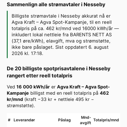
Sammenlign alle strømavtaler i
Nesseby
Billigste strømavtale i Nesseby akkurat nå er
Agva Kraft – Agva Spot-Kampanje, til en reell
totalpris på ca. 462 kr/mnd ved 16000 kWh/år —
inkludert lokal nettleie fra BARENTS NETT AS
(37,1 øre/kWh), elavgift, mva og strømstøtte,
ikke bare påslaget. Sist oppdatert 6. august
2026 kl. 17:18.
De 20 billigste spotprisavtalene i
Nesseby
rangert etter reell totalpris
Ved
16 000
kWh/år
er
Agva Kraft
–
Agva Spot-
Kampanje
billigst med en reell totalpris på
462
kr/mnd
(kraft
−33
kr + nettleie
495
kr −
strømstøtte).
Mnd-
#
Leverandør
Påslag
Totalpris/mnd
avgift