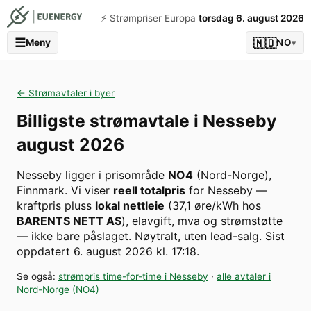
⚡️ Strømpriser Europa
torsdag 6. august 2026
☰
🇳🇴
Meny
NO
▾
← Strømavtaler i byer
Billigste strømavtale i
Nesseby
august 2026
Nesseby
ligger i prisområde
NO4
(
Nord-Norge
)
,
Finnmark
. Vi viser
reell totalpris
for
Nesseby
—
kraftpris pluss
lokal nettleie
(
37,1
øre/kWh hos
BARENTS NETT AS
), elavgift, mva og strømstøtte
— ikke bare påslaget. Nøytralt, uten lead-salg.
Sist
oppdatert
6. august 2026 kl. 17:18
.
Se også:
strømpris time-for-time i
Nesseby
·
alle avtaler i
Nord-Norge
(
NO4
)