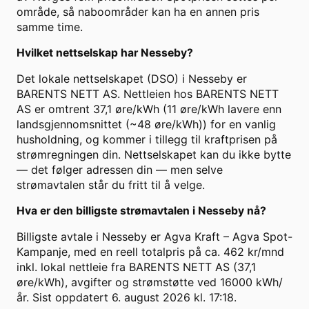
område, så naboområder kan ha en annen pris
samme time.
Hvilket nettselskap har Nesseby?
Det lokale nettselskapet (DSO) i Nesseby er
BARENTS NETT AS. Nettleien hos BARENTS NETT
AS er omtrent 37,1 øre/kWh (11 øre/kWh lavere enn
landsgjennomsnittet (~48 øre/kWh)) for en vanlig
husholdning, og kommer i tillegg til kraftprisen på
strømregningen din. Nettselskapet kan du ikke bytte
— det følger adressen din — men selve
strømavtalen står du fritt til å velge.
Hva er den billigste strømavtalen i Nesseby nå?
Billigste avtale i Nesseby er Agva Kraft – Agva Spot-
Kampanje, med en reell totalpris på ca. 462 kr/mnd
inkl. lokal nettleie fra BARENTS NETT AS (37,1
øre/kWh), avgifter og strømstøtte ved 16000 kWh/
år. Sist oppdatert 6. august 2026 kl. 17:18.