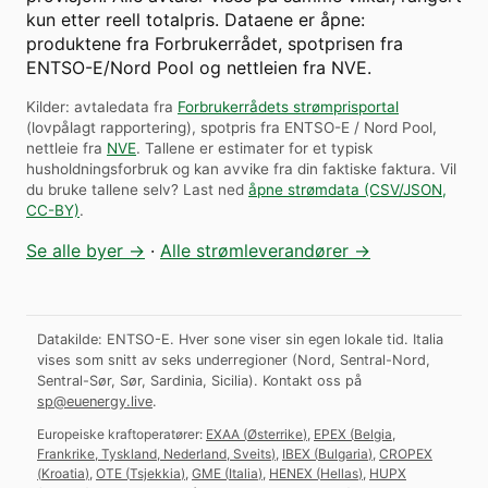
kun etter reell totalpris. Dataene er åpne:
produktene fra Forbrukerrådet, spotprisen fra
ENTSO-E/Nord Pool og nettleien fra NVE.
Kilder: avtaledata fra
Forbrukerrådets strømprisportal
(lovpålagt rapportering), spotpris fra ENTSO-E / Nord Pool,
nettleie fra
NVE
. Tallene er estimater for et typisk
husholdningsforbruk og kan avvike fra din faktiske faktura.
Vil
du bruke tallene selv? Last ned
åpne strømdata (CSV/JSON,
CC-BY)
.
Se alle byer →
·
Alle strømleverandører →
Datakilde: ENTSO-E. Hver sone viser sin egen lokale tid. Italia
vises som snitt av seks underregioner (Nord, Sentral-Nord,
Sentral-Sør, Sør, Sardinia, Sicilia).
Kontakt oss på
sp@euenergy.live
.
Europeiske kraftoperatører:
EXAA
(
Østerrike
)
,
EPEX
(
Belgia,
Frankrike, Tyskland, Nederland, Sveits
)
,
IBEX
(
Bulgaria
)
,
CROPEX
(
Kroatia
)
,
OTE
(
Tsjekkia
)
,
GME
(
Italia
)
,
HENEX
(
Hellas
)
,
HUPX