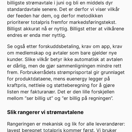
billigste strømavtale i juni og bli en middels dyr
standardavtale senere. Det er derfor vi viser vilkår
der feeden har dem, og derfor metodikken
prioriterer totalpris fremfor markedsføringstekst.
Billigst akkurat nå er nyttig. Billigst etter at vilkårene
endres er enda mer nyttig.
Se også etter forskuddsbetaling, krav om app, krav
om medlemskap og avtaler som bare gjelder nye
kunder. Slike vilkår betyr ikke automatisk at avtalen
er dårlig, men de gjør sammenligningen mindre rett
frem. Forbrukerrådets strømprisportal gir grunnlaget
for produktdataene, mens euenergy legger på
kraftpris, nettleie og støtteberegning for å gjøre
listen mer fakturanær. Det er den lille forskjellen
mellom “ser billig ut” og “er billig på regningen”.
Slik rangerer vi strømavtalene
Rangeringen er mekanisk og lik for alle leverandører:
lavest beregnet totalpris kommer først. Vi bruker