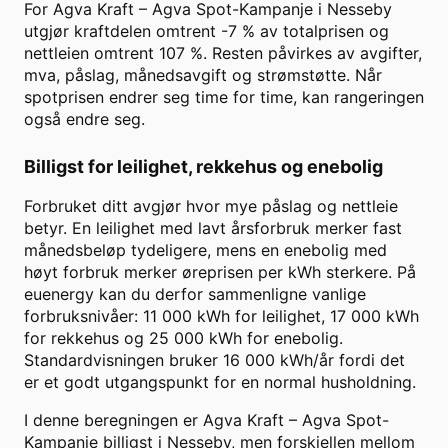
For
Agva Kraft
–
Agva Spot-Kampanje
i
Nesseby
utgjør kraftdelen omtrent
-7
% av totalprisen og
nettleien omtrent
107
%. Resten påvirkes av avgifter,
mva, påslag, månedsavgift og strømstøtte. Når
spotprisen endrer seg time for time, kan rangeringen
også endre seg.
Billigst for leilighet, rekkehus og enebolig
Forbruket ditt avgjør hvor mye påslag og nettleie
betyr. En leilighet med lavt årsforbruk merker fast
månedsbeløp tydeligere, mens en enebolig med
høyt forbruk merker øreprisen per kWh sterkere. På
euenergy kan du derfor sammenligne vanlige
forbruksnivåer: 11 000 kWh for leilighet, 17 000 kWh
for rekkehus og 25 000 kWh for enebolig.
Standardvisningen bruker
16 000
kWh/år fordi det
er et godt utgangspunkt for en normal husholdning.
I denne beregningen er
Agva Kraft
–
Agva Spot-
Kampanje
billigst i
Nesseby
, men forskjellen mellom