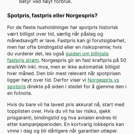
betyr ved høyt forbruk.
Spotpris, fastpris eller Norgespris?
For de fleste husholdninger har spotpris historisk
vært billigst over tid, særlig når påslag og
månedsavgift er lave. Fastpris kan gi forutsigbarhet,
men har ofte bindingstid eller en risikopremie; hvis
du vurderer det, les også
guiden om billigste
fastpris strøm
. Norgespris gir en fast kraftpris på 50
øre/kWh inkl. mva, men er ikke automatisk billigst
hver måned. Den blir mest relevant når spotprisen
ligger høyt over tid. Derfor viser vi
Norgespris vs
spotpris
direkte på siden i stedet for å gjemme den i
en fotnote.
Hvis du bare vil ha lavest pris akkurat nå, start med
topplisten over. Hvis du vil ha lav risiko, sjekk
prisgaranti, bindingstid og hva avtalen endres til
etter kampanjeperioden. En kortvarig lokkepris kan
vinne i dag og bli dårligere når garantien utløper.