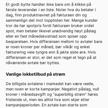
Et godt bytte handler ikke bare om å klikke på
første leverandør i en liste. Noter hva du betaler i
dag, finn produktnavnet på fakturaen din og
sammenlign det mot topplisten her. Mange kunder
tror de har spotpris fordi fakturaen bruker ordet
spot, men betaler likevel unødvendig høyt påslag
eller en fast månedskostnad som spiser opp
besparelsen. Hvis differansen mellom to avtaler bare
er noen kroner per måned, bør vilkår og enkel
fakturering veie tyngre enn å jakte siste øre. Hvis
differansen er stor, er det som regel et tegn på at
nåværende avtale bør byttes.
Vanlige lokketilbud på strøm
De billigste avtalene i markedet kan være reelle,
men noen er korte kampanjer. Negativt påslag, null
kroner i månedsavgift og “superbillig strøm” høres
fristende ut, men les alltid hva som skjer etter
kampanjeperioden. En avtale kan starte som