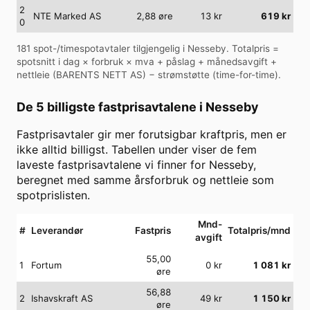
2
NTE Marked AS
2,88
øre
13
kr
619
kr
0
181
spot-/timespotavtaler tilgjengelig i
Nesseby
. Totalpris =
spotsnitt i dag × forbruk × mva + påslag + månedsavgift +
nettleie (
BARENTS NETT AS
) − strømstøtte (time-for-time).
De 5 billigste fastprisavtalene i
Nesseby
Fastprisavtaler gir mer forutsigbar kraftpris, men er
ikke alltid billigst. Tabellen under viser de fem
laveste fastprisavtalene vi finner for
Nesseby
,
beregnet med samme årsforbruk og nettleie som
spotprislisten.
Mnd-
#
Leverandør
Fastpris
Totalpris/mnd
avgift
55,00
1
Fortum
0
kr
1 081
kr
øre
56,88
2
Ishavskraft AS
49
kr
1 150
kr
øre