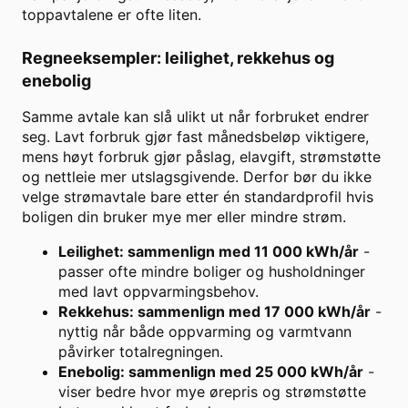
toppavtalene er ofte liten.
Regneeksempler: leilighet, rekkehus og
enebolig
Samme avtale kan slå ulikt ut når forbruket endrer
seg. Lavt forbruk gjør fast månedsbeløp viktigere,
mens høyt forbruk gjør påslag, elavgift, strømstøtte
og nettleie mer utslagsgivende. Derfor bør du ikke
velge strømavtale bare etter én standardprofil hvis
boligen din bruker mye mer eller mindre strøm.
Leilighet: sammenlign med 11 000 kWh/år
-
passer ofte mindre boliger og husholdninger
med lavt oppvarmingsbehov.
Rekkehus: sammenlign med 17 000 kWh/år
-
nyttig når både oppvarming og varmtvann
påvirker totalregningen.
Enebolig: sammenlign med 25 000 kWh/år
-
viser bedre hvor mye ørepris og strømstøtte