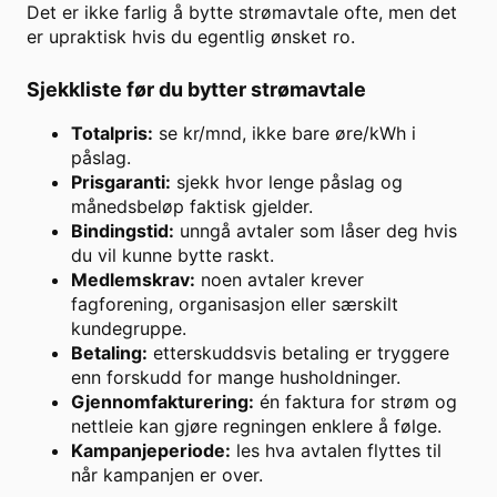
Det er ikke farlig å bytte strømavtale ofte, men det
er upraktisk hvis du egentlig ønsket ro.
Sjekkliste før du bytter strømavtale
Totalpris:
se kr/mnd, ikke bare øre/kWh i
påslag.
Prisgaranti:
sjekk hvor lenge påslag og
månedsbeløp faktisk gjelder.
Bindingstid:
unngå avtaler som låser deg hvis
du vil kunne bytte raskt.
Medlemskrav:
noen avtaler krever
fagforening, organisasjon eller særskilt
kundegruppe.
Betaling:
etterskuddsvis betaling er tryggere
enn forskudd for mange husholdninger.
Gjennomfakturering:
én faktura for strøm og
nettleie kan gjøre regningen enklere å følge.
Kampanjeperiode:
les hva avtalen flyttes til
når kampanjen er over.