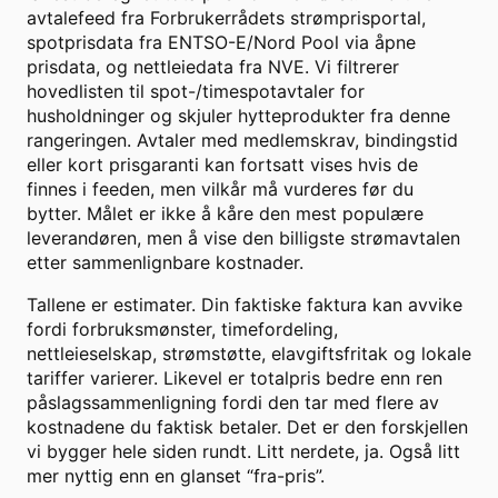
avtalefeed fra Forbrukerrådets strømprisportal,
spotprisdata fra ENTSO-E/Nord Pool via åpne
prisdata, og nettleiedata fra NVE. Vi filtrerer
hovedlisten til spot-/timespotavtaler for
husholdninger og skjuler hytteprodukter fra denne
rangeringen. Avtaler med medlemskrav, bindingstid
eller kort prisgaranti kan fortsatt vises hvis de
finnes i feeden, men vilkår må vurderes før du
bytter. Målet er ikke å kåre den mest populære
leverandøren, men å vise den billigste strømavtalen
etter sammenlignbare kostnader.
Tallene er estimater. Din faktiske faktura kan avvike
fordi forbruksmønster, timefordeling,
nettleieselskap, strømstøtte, elavgiftsfritak og lokale
tariffer varierer. Likevel er totalpris bedre enn ren
påslagssammenligning fordi den tar med flere av
kostnadene du faktisk betaler. Det er den forskjellen
vi bygger hele siden rundt. Litt nerdete, ja. Også litt
mer nyttig enn en glanset “fra-pris”.