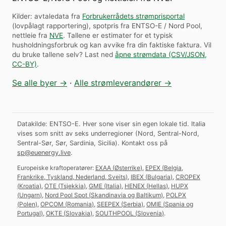
Kilder: avtaledata fra
Forbrukerrådets strømprisportal
(lovpålagt rapportering), spotpris fra ENTSO-E / Nord Pool,
nettleie fra
NVE
. Tallene er estimater for et typisk
husholdningsforbruk og kan avvike fra din faktiske faktura.
Vil
du bruke tallene selv? Last ned
åpne strømdata (CSV/JSON,
CC-BY)
.
Se alle byer →
·
Alle strømleverandører →
Datakilde: ENTSO-E. Hver sone viser sin egen lokale tid. Italia
vises som snitt av seks underregioner (Nord, Sentral-Nord,
Sentral-Sør, Sør, Sardinia, Sicilia).
Kontakt oss på
sp@euenergy.live
.
Europeiske kraftoperatører:
EXAA
(
Østerrike
)
,
EPEX
(
Belgia,
Frankrike, Tyskland, Nederland, Sveits
)
,
IBEX
(
Bulgaria
)
,
CROPEX
(
Kroatia
)
,
OTE
(
Tsjekkia
)
,
GME
(
Italia
)
,
HENEX
(
Hellas
)
,
HUPX
(
Ungarn
)
,
Nord Pool Spot
(
Skandinavia og Baltikum
)
,
POLPX
(
Polen
)
,
OPCOM
(
Romania
)
,
SEEPEX
(
Serbia
)
,
OMIE
(
Spania og
Portugal
)
,
OKTE
(
Slovakia
)
,
SOUTHPOOL
(
Slovenia
)
.