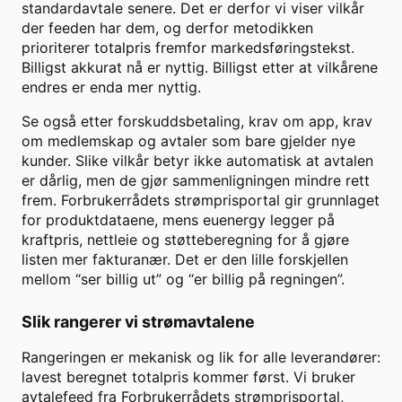
standardavtale senere. Det er derfor vi viser vilkår
der feeden har dem, og derfor metodikken
prioriterer totalpris fremfor markedsføringstekst.
Billigst akkurat nå er nyttig. Billigst etter at vilkårene
endres er enda mer nyttig.
Se også etter forskuddsbetaling, krav om app, krav
om medlemskap og avtaler som bare gjelder nye
kunder. Slike vilkår betyr ikke automatisk at avtalen
er dårlig, men de gjør sammenligningen mindre rett
frem. Forbrukerrådets strømprisportal gir grunnlaget
for produktdataene, mens euenergy legger på
kraftpris, nettleie og støtteberegning for å gjøre
listen mer fakturanær. Det er den lille forskjellen
mellom “ser billig ut” og “er billig på regningen”.
Slik rangerer vi strømavtalene
Rangeringen er mekanisk og lik for alle leverandører:
lavest beregnet totalpris kommer først. Vi bruker
avtalefeed fra Forbrukerrådets strømprisportal,