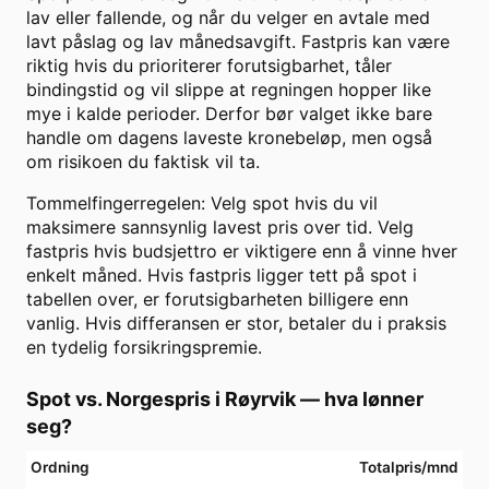
lav eller fallende, og når du velger en avtale med
lavt påslag og lav månedsavgift. Fastpris kan være
riktig hvis du prioriterer forutsigbarhet, tåler
bindingstid og vil slippe at regningen hopper like
mye i kalde perioder. Derfor bør valget ikke bare
handle om dagens laveste kronebeløp, men også
om risikoen du faktisk vil ta.
Tommelfingerregelen: Velg spot hvis du vil
maksimere sannsynlig lavest pris over tid. Velg
fastpris hvis budsjettro er viktigere enn å vinne hver
enkelt måned. Hvis fastpris ligger tett på spot i
tabellen over, er forutsigbarheten billigere enn
vanlig. Hvis differansen er stor, betaler du i praksis
en tydelig forsikringspremie.
Spot vs. Norgespris i
Røyrvik
— hva lønner
seg?
Ordning
Totalpris/mnd