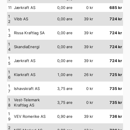
11
Jærkraft AS
0,00
øre
0
kr
685
kr
1
Vibb AS
0,00
øre
39
kr
724
kr
2
1
Rissa Kraftlag SA
0,00
øre
39
kr
724
kr
3
1
SkandiaEnergi
0,00
øre
39
kr
724
kr
4
1
Jærkraft AS
0,00
øre
39
kr
724
kr
5
1
Klarkraft AS
1,00
øre
26
kr
725
kr
6
1
Ishavskraft AS
3,75
øre
0
kr
735
kr
7
1
Vest-Telemark
3,75
øre
0
kr
735
kr
8
Kraftlag AS
1
VEV Romerike AS
0,90
øre
39
kr
736
kr
9
2