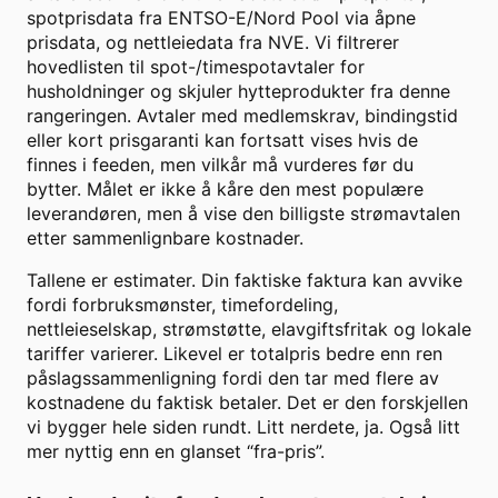
spotprisdata fra ENTSO-E/Nord Pool via åpne
prisdata, og nettleiedata fra NVE. Vi filtrerer
hovedlisten til spot-/timespotavtaler for
husholdninger og skjuler hytteprodukter fra denne
rangeringen. Avtaler med medlemskrav, bindingstid
eller kort prisgaranti kan fortsatt vises hvis de
finnes i feeden, men vilkår må vurderes før du
bytter. Målet er ikke å kåre den mest populære
leverandøren, men å vise den billigste strømavtalen
etter sammenlignbare kostnader.
Tallene er estimater. Din faktiske faktura kan avvike
fordi forbruksmønster, timefordeling,
nettleieselskap, strømstøtte, elavgiftsfritak og lokale
tariffer varierer. Likevel er totalpris bedre enn ren
påslagssammenligning fordi den tar med flere av
kostnadene du faktisk betaler. Det er den forskjellen
vi bygger hele siden rundt. Litt nerdete, ja. Også litt
mer nyttig enn en glanset “fra-pris”.