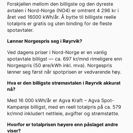
Forskjellen mellom den billigste og den dyreste
avtalen i Nord-Norge (NO4) er omtrent 4 296 kr i
året ved 16000 kWh/år. Å bytte til billigste reelle
totalpris er gratis og uten binding for de fleste
spotavtaler.
Lønner Norgespris seg i Røyrvik?
Ved dagens priser i Nord-Norge er en vanlig
spotavtale billigst — ca. 697 kr/mnd rimeligere enn
Norgespris (50 øre/kWh inkl. mva). Norgespris
lønner seg først når spotprisen er vedvarende høy.
Hva er den billigste strømavtalen i Røyrvik akkurat
nå?
Med 16 000 kWh/år er Agva Kraft – Agva Spot-
Kampanje billigst, med en reell totalpris på ca. 579
kr/mnd inkludert nettleie, avgifter og strømstøtte.
Hvorfor er totalprisen høyere enn påslaget andre
viser?