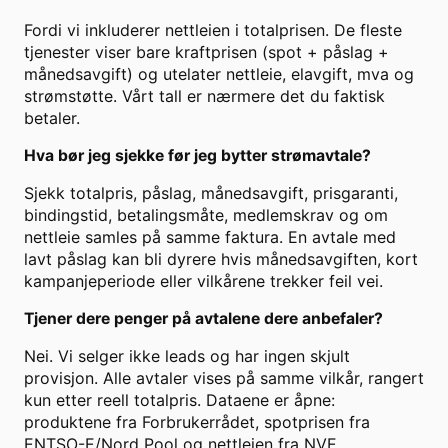
Fordi vi inkluderer nettleien i totalprisen. De fleste
tjenester viser bare kraftprisen (spot + påslag +
månedsavgift) og utelater nettleie, elavgift, mva og
strømstøtte. Vårt tall er nærmere det du faktisk
betaler.
Hva bør jeg sjekke før jeg bytter strømavtale?
Sjekk totalpris, påslag, månedsavgift, prisgaranti,
bindingstid, betalingsmåte, medlemskrav og om
nettleie samles på samme faktura. En avtale med
lavt påslag kan bli dyrere hvis månedsavgiften, kort
kampanjeperiode eller vilkårene trekker feil vei.
Tjener dere penger på avtalene dere anbefaler?
Nei. Vi selger ikke leads og har ingen skjult
provisjon. Alle avtaler vises på samme vilkår, rangert
kun etter reell totalpris. Dataene er åpne:
produktene fra Forbrukerrådet, spotprisen fra
ENTSO-E/Nord Pool og nettleien fra NVE.