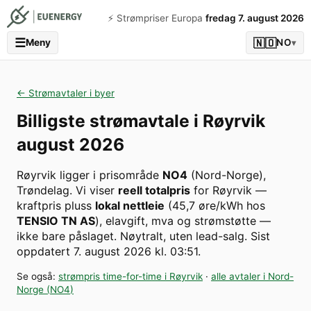
⚡️ Strømpriser Europa
fredag 7. august 2026
☰
🇳🇴
Meny
NO
▾
← Strømavtaler i byer
Billigste strømavtale i
Røyrvik
august 2026
Røyrvik
ligger i prisområde
NO4
(
Nord-Norge
)
,
Trøndelag
. Vi viser
reell totalpris
for
Røyrvik
—
kraftpris pluss
lokal nettleie
(
45,7
øre/kWh hos
TENSIO TN AS
), elavgift, mva og strømstøtte —
ikke bare påslaget. Nøytralt, uten lead-salg.
Sist
oppdatert
7. august 2026 kl. 03:51
.
Se også:
strømpris time-for-time i
Røyrvik
·
alle avtaler i
Nord-
Norge
(
NO4
)