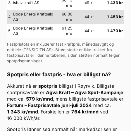
3
Ishavskraft AS
49
kr
1 433
kr
øre
Bodø Energi Kraftsalg
60,00
4
44
kr
1 453
kr
AS
øre
Bodø Energi Kraftsalg
61,25
5
44
kr
1 470
kr
AS
øre
Fastpristotalen inkluderer fast kraftpris, månedsavgift og
nettleie (
TENSIO TN AS
). Strømstøtte er ikke trukket fra
fastprisavtaler i denne tabellen, siden støtten normalt følger
spotprisgrunnlaget.
Spotpris eller fastpris - hva er billigst nå?
Akkurat nå er
spotpris
billigst i
Røyrvik
. Billigste
spotprisavtale er
Agva Kraft
–
Agva Spot-Kampanje
med ca.
579
kr/mnd
, mens billigste fastprisavtale er
Fortum
–
Fastprisavtale juni-juli 2024
med ca.
1 343
kr/mnd
. Forskjellen er
764
kr/mnd
ved
16 000
kWh/år.
Spotpris lønner seg normalt når markedsprisen er