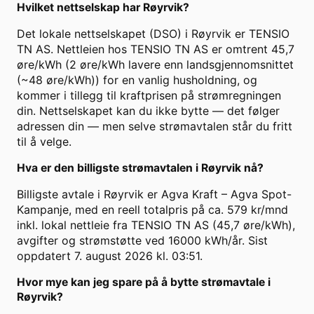
Hvilket nettselskap har Røyrvik?
Det lokale nettselskapet (DSO) i Røyrvik er TENSIO
TN AS. Nettleien hos TENSIO TN AS er omtrent 45,7
øre/kWh (2 øre/kWh lavere enn landsgjennomsnittet
(~48 øre/kWh)) for en vanlig husholdning, og
kommer i tillegg til kraftprisen på strømregningen
din. Nettselskapet kan du ikke bytte — det følger
adressen din — men selve strømavtalen står du fritt
til å velge.
Hva er den billigste strømavtalen i Røyrvik nå?
Billigste avtale i Røyrvik er Agva Kraft – Agva Spot-
Kampanje, med en reell totalpris på ca. 579 kr/mnd
inkl. lokal nettleie fra TENSIO TN AS (45,7 øre/kWh),
avgifter og strømstøtte ved 16000 kWh/år. Sist
oppdatert 7. august 2026 kl. 03:51.
Hvor mye kan jeg spare på å bytte strømavtale i
Røyrvik?