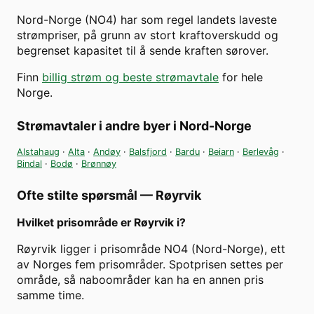
Nord-Norge (NO4) har som regel landets laveste
strømpriser, på grunn av stort kraftoverskudd og
begrenset kapasitet til å sende kraften sørover.
Finn
billig strøm og beste strømavtale
for hele
Norge.
Strømavtaler i andre byer i
Nord-Norge
Alstahaug
·
Alta
·
Andøy
·
Balsfjord
·
Bardu
·
Beiarn
·
Berlevåg
·
Bindal
·
Bodø
·
Brønnøy
Ofte stilte spørsmål —
Røyrvik
Hvilket prisområde er Røyrvik i?
Røyrvik ligger i prisområde NO4 (Nord-Norge), ett
av Norges fem prisområder. Spotprisen settes per
område, så naboområder kan ha en annen pris
samme time.