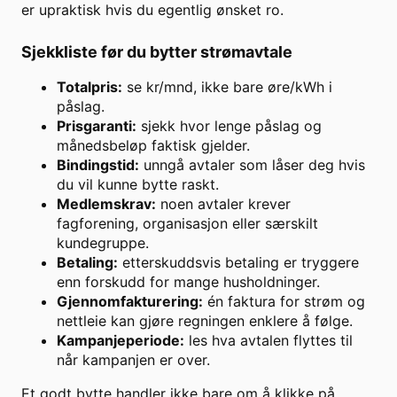
er upraktisk hvis du egentlig ønsket ro.
Sjekkliste før du bytter strømavtale
Totalpris:
se kr/mnd, ikke bare øre/kWh i
påslag.
Prisgaranti:
sjekk hvor lenge påslag og
månedsbeløp faktisk gjelder.
Bindingstid:
unngå avtaler som låser deg hvis
du vil kunne bytte raskt.
Medlemskrav:
noen avtaler krever
fagforening, organisasjon eller særskilt
kundegruppe.
Betaling:
etterskuddsvis betaling er tryggere
enn forskudd for mange husholdninger.
Gjennomfakturering:
én faktura for strøm og
nettleie kan gjøre regningen enklere å følge.
Kampanjeperiode:
les hva avtalen flyttes til
når kampanjen er over.
Et godt bytte handler ikke bare om å klikke på