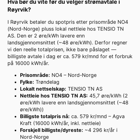
Hva bør du vite før du velger strømavtale i
Røyrvik
?
I Røyrvik betaler du spotpris etter prisområde NO4
(Nord-Norge) pluss lokal nettleie hos TENSIO TN
AS. Den er 2 øre/kWh lavere enn
landsgjennomsnittet (~48 øre/kWh). Derfor regner
vi den reelle totalprisen, ikke bare påslaget —
billigste avtale i dag er ca. 579 kr/mnd for et forbruk
på 16000 kWh/år.
Prisområde
:
NO4 – Nord-Norge
Fylke
:
Trøndelag
Lokalt nettselskap
:
TENSIO TN AS
Nettleie hos TENSIO TN AS
:
45,7 øre/kWh (2
øre/kWh lavere enn landsgjennomsnittet (~48
øre/kWh))
Billigste totalpris nå
:
ca. 579 kr/mnd – Agva
Kraft (16000 kWh/år, inkl. nettleie)
Forskjell billigste/dyreste
:
~4 296 kr/år i
Nord-Norge