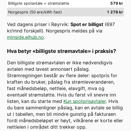
Billigste spotavtale + strømstøtte
579
kr
Norgespris (50 øre/kWh fast)
1 276
kr
Ved dagens priser i
Røyrvik
:
Spot er billigst
(
697
kr/mnd forskjell). Norgespris meldes på via
minside.elhub.no
.
Hva betyr «billigste strømavtale» i praksis?
Den billigste strømavtalen er ikke nødvendigvis
avtalen med lavest annonsert påslag.
Strømregningen består av flere deler: spotpris for
kraften du bruker, påslag fra strømleverandøren,
fast månedsbeløp, nettleie, elavgift, mva og
eventuell strømstøtte. Hvis du først vil snevre inn
listen, kan du starte med
Kun spotprisavtaler
. Hvis
du bare sammenligner påslag, kan en avtale se billig
ut i tabellen, men bli mindre gunstig på fakturaen
fordi månedsbeløpet er høyt, vilkårene er korte eller
nettleien i området ditt trekker opp.