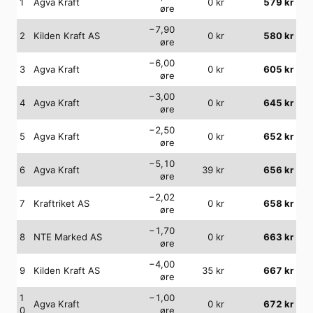
1
Agva Kraft
0
kr
579
kr
øre
−7,90
2
Kilden Kraft AS
0
kr
580
kr
øre
−6,00
3
Agva Kraft
0
kr
605
kr
øre
−3,00
4
Agva Kraft
0
kr
645
kr
øre
−2,50
5
Agva Kraft
0
kr
652
kr
øre
−5,10
6
Agva Kraft
39
kr
656
kr
øre
−2,02
7
Kraftriket AS
0
kr
658
kr
øre
−1,70
8
NTE Marked AS
0
kr
663
kr
øre
−4,00
9
Kilden Kraft AS
35
kr
667
kr
øre
1
−1,00
Agva Kraft
0
kr
672
kr
0
øre