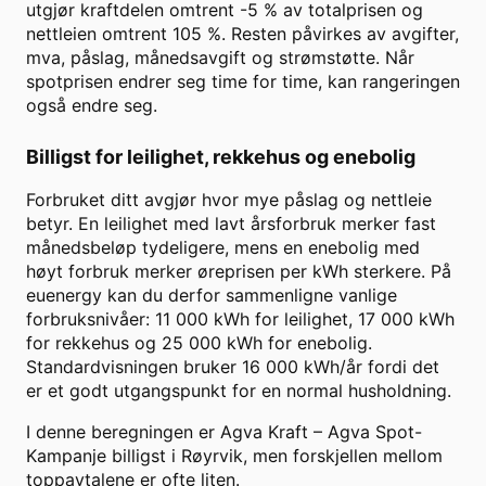
utgjør kraftdelen omtrent
-5
% av totalprisen og
nettleien omtrent
105
%. Resten påvirkes av avgifter,
mva, påslag, månedsavgift og strømstøtte. Når
spotprisen endrer seg time for time, kan rangeringen
også endre seg.
Billigst for leilighet, rekkehus og enebolig
Forbruket ditt avgjør hvor mye påslag og nettleie
betyr. En leilighet med lavt årsforbruk merker fast
månedsbeløp tydeligere, mens en enebolig med
høyt forbruk merker øreprisen per kWh sterkere. På
euenergy kan du derfor sammenligne vanlige
forbruksnivåer: 11 000 kWh for leilighet, 17 000 kWh
for rekkehus og 25 000 kWh for enebolig.
Standardvisningen bruker
16 000
kWh/år fordi det
er et godt utgangspunkt for en normal husholdning.
I denne beregningen er
Agva Kraft
–
Agva Spot-
Kampanje
billigst i
Røyrvik
, men forskjellen mellom
toppavtalene er ofte liten.