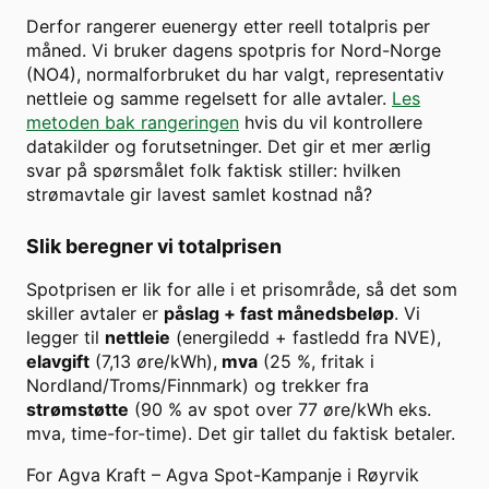
Derfor rangerer euenergy etter reell totalpris per
måned. Vi bruker dagens spotpris for
Nord-Norge
(
NO4
), normalforbruket du har valgt, representativ
nettleie og samme regelsett for alle avtaler.
Les
metoden bak rangeringen
hvis du vil kontrollere
datakilder og forutsetninger. Det gir et mer ærlig
svar på spørsmålet folk faktisk stiller: hvilken
strømavtale gir lavest samlet kostnad nå?
Slik beregner vi totalprisen
Spotprisen er lik for alle i et prisområde, så det som
skiller avtaler er
påslag + fast månedsbeløp
. Vi
legger til
nettleie
(energiledd + fastledd fra NVE),
elavgift
(7,13 øre/kWh),
mva
(25 %, fritak i
Nordland/Troms/Finnmark) og trekker fra
strømstøtte
(90 % av spot over
77
øre/kWh eks.
mva, time-for-time). Det gir tallet du faktisk betaler.
For
Agva Kraft
–
Agva Spot-Kampanje
i
Røyrvik