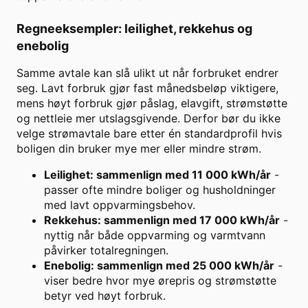
Regneeksempler: leilighet, rekkehus og
enebolig
Samme avtale kan slå ulikt ut når forbruket endrer
seg. Lavt forbruk gjør fast månedsbeløp viktigere,
mens høyt forbruk gjør påslag, elavgift, strømstøtte
og nettleie mer utslagsgivende. Derfor bør du ikke
velge strømavtale bare etter én standardprofil hvis
boligen din bruker mye mer eller mindre strøm.
Leilighet: sammenlign med 11 000 kWh/år
-
passer ofte mindre boliger og husholdninger
med lavt oppvarmingsbehov.
Rekkehus: sammenlign med 17 000 kWh/år
-
nyttig når både oppvarming og varmtvann
påvirker totalregningen.
Enebolig: sammenlign med 25 000 kWh/år
-
viser bedre hvor mye ørepris og strømstøtte
betyr ved høyt forbruk.