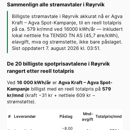
Sammenlign alle strømavtaler i
Røyrvik
Billigste strømavtale i Røyrvik akkurat nå er Agva
Kraft – Agva Spot-Kampanje, til en reell totalpris
på ca. 579 kr/mnd ved 16000 kWh/år — inkludert
lokal nettleie fra TENSIO TN AS (45,7 øre/kWh),
elavgift, mva og strømstøtte, ikke bare påslaget.
Sist oppdatert 7. august 2026 kl. 03:51.
De 20 billigste spotprisavtalene i
Røyrvik
rangert etter reell totalpris
Ved
16 000
kWh/år
er
Agva Kraft
–
Agva Spot-
Kampanje
billigst med en reell totalpris på
579
kr/mnd
(kraft
−31
kr + nettleie
609
kr −
strømstøtte).
Mnd-
#
Leverandør
Påslag
Totalpris/mnd
avgift
−8,00