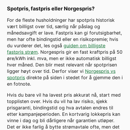
Spotpris, fastpris eller Norgespris?
For de fleste husholdninger har spotpris historisk
vært billigst over tid, særlig når påslag og
månedsavgift er lave. Fastpris kan gi forutsigbarhet,
men har ofte bindingstid eller en risikopremie; hvis
du vurderer det, les også
guiden om billigste
fastpris strøm
. Norgespris gir en fast kraftpris på 50
øre/kWh inkl. mva, men er ikke automatisk billigst
hver måned. Den blir mest relevant når spotprisen
ligger høyt over tid. Derfor viser vi
Norgespris vs
spotpris
direkte på siden i stedet for å gjemme den i
en fotnote.
Hvis du bare vil ha lavest pris akkurat nå, start med
topplisten over. Hvis du vil ha lav risiko, sjekk
prisgaranti, bindingstid og hva avtalen endres til
etter kampanjeperioden. En kortvarig lokkepris kan
vinne i dag og bli dårligere når garantien utløper.
Det er ikke farlig å bytte strømavtale ofte, men det