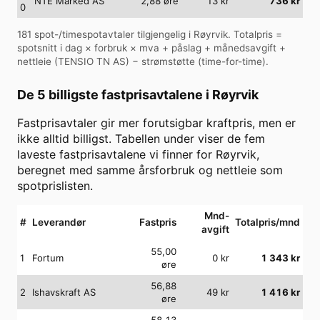
NTE Marked AS
2,88
øre
13
kr
736
kr
0
181
spot-/timespotavtaler tilgjengelig i
Røyrvik
. Totalpris =
spotsnitt i dag × forbruk × mva + påslag + månedsavgift +
nettleie (
TENSIO TN AS
) − strømstøtte (time-for-time).
De 5 billigste fastprisavtalene i
Røyrvik
Fastprisavtaler gir mer forutsigbar kraftpris, men er
ikke alltid billigst. Tabellen under viser de fem
laveste fastprisavtalene vi finner for
Røyrvik
,
beregnet med samme årsforbruk og nettleie som
spotprislisten.
Mnd-
#
Leverandør
Fastpris
Totalpris/mnd
avgift
55,00
1
Fortum
0
kr
1 343
kr
øre
56,88
2
Ishavskraft AS
49
kr
1 416
kr
øre
58,13