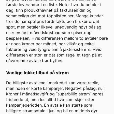
første leverandør i en liste. Noter hva du betaler i
dag, finn produktnavnet på fakturaen din og
sammenlign det mot topplisten her. Mange kunder
tror de har spotpris fordi fakturaen bruker ordet
spot, men betaler likevel unødvendig høyt påslag
eller en fast månedskostnad som spiser opp
besparelsen. Hvis differansen mellom to avtaler bare
er noen kroner per måned, bør vilkår og enkel
fakturering veie tyngre enn å jakte siste øre. Hvis
differansen er stor, er det som regel et tegn på at
nåværende avtale bør byttes.
Vanlige lokketilbud på strøm
De billigste avtalene i markedet kan være reelle,
men noen er korte kampanjer. Negativt påslag, null
kroner i månedsavgift og “superbillig strøm” høres
fristende ut, men les alltid hva som skjer etter
kampanjeperioden. En avtale kan starte som
billigste strømavtale i juni og bli en middels dyr