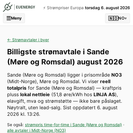
⚡️ Strømpriser Europa
torsdag 6. august 2026
☰
🇳🇴
Meny
NO
▾
← Strømavtaler i byer
Billigste strømavtale i
Sande
(Møre og Romsdal)
august 2026
Sande (Møre og Romsdal)
ligger i prisområde
NO3
(
Midt-Norge
)
,
Møre og Romsdal
. Vi viser
reell
totalpris
for
Sande (Møre og Romsdal)
— kraftpris
pluss
lokal nettleie
(
51,8
øre/kWh hos
LINJA AS
),
elavgift, mva og strømstøtte — ikke bare påslaget.
Nøytralt, uten lead-salg.
Sist oppdatert
6. august
2026 kl. 13:26
.
Se også:
strømpris time-for-time i
Sande (Møre og Romsdal)
·
alle avtaler i
Midt-Norge
(
NO3
)