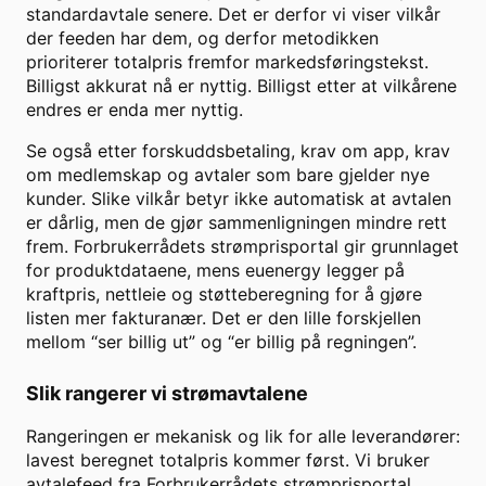
standardavtale senere. Det er derfor vi viser vilkår
der feeden har dem, og derfor metodikken
prioriterer totalpris fremfor markedsføringstekst.
Billigst akkurat nå er nyttig. Billigst etter at vilkårene
endres er enda mer nyttig.
Se også etter forskuddsbetaling, krav om app, krav
om medlemskap og avtaler som bare gjelder nye
kunder. Slike vilkår betyr ikke automatisk at avtalen
er dårlig, men de gjør sammenligningen mindre rett
frem. Forbrukerrådets strømprisportal gir grunnlaget
for produktdataene, mens euenergy legger på
kraftpris, nettleie og støtteberegning for å gjøre
listen mer fakturanær. Det er den lille forskjellen
mellom “ser billig ut” og “er billig på regningen”.
Slik rangerer vi strømavtalene
Rangeringen er mekanisk og lik for alle leverandører:
lavest beregnet totalpris kommer først. Vi bruker
avtalefeed fra Forbrukerrådets strømprisportal,