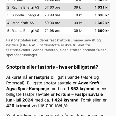
2
Rauma Energi AS
67,60 øre
39
kr
1 631
kr
3
Sunndal Energi AS
70,99 øre
0
kr
1 638
kr
4
Istad Kraft AS
69,90 øre
39
kr
1 662
kr
5
Rauma Energi AS
71,98 øre
39
kr
1 690
kr
Fastpristotalen inkluderer fast kraftpris, månedsavgift og
nettleie (
LINJA AS
). Strømstøtte er ikke trukket fra
fastprisavtaler i denne tabellen, siden støtten normalt følger
spotprisgrunnlaget.
Spotpris eller fastpris - hva er billigst nå?
Akkurat nå er
fastpris
billigst i
Sande (Møre og
Romsdal)
. Billigste spotprisavtale er
Agva Kraft
–
Agva Spot-Kampanje
med ca.
1 853
kr/mnd
, mens
billigste fastprisavtale er
Fortum
–
Fastprisavtale
juni-juli 2024
med ca.
1 424
kr/mnd
. Forskjellen er
429
kr/mnd
ved
16 000
kWh/år.
Spotpris lønner seg normalt når markedsprisen er