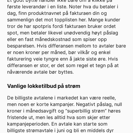
Et godt bytte handler ikke bare om å klikke på
første leverandør i en liste. Noter hva du betaler i
dag, finn produktnavnet på fakturaen din og
sammenlign det mot topplisten her. Mange kunder
tror de har spotpris fordi fakturaen bruker ordet
spot, men betaler likevel unødvendig høyt påslag
eller en fast månedskostnad som spiser opp
besparelsen. Hvis differansen mellom to avtaler bare
er noen kroner per måned, bør vilkår og enkel
fakturering veie tyngre enn å jakte siste øre. Hvis
differansen er stor, er det som regel et tegn på at
nåværende avtale bør byttes.
Vanlige lokketilbud på strøm
De billigste avtalene i markedet kan være reelle,
men noen er korte kampanjer. Negativt påslag, null
kroner i månedsavgift og “superbillig strøm” høres
fristende ut, men les alltid hva som skjer etter
kampanjeperioden. En avtale kan starte som
billigste strømavtale i juni og bli en middels dyr