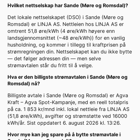
Hvilket nettselskap har Sande (Møre og Romsdal)?
Det lokale nettselskapet (DSO) i Sande (Møre og
Romsdal) er LINJA AS. Nettleien hos LINJA AS er
omtrent 51,8 øre/kWh (4 øre/kWh høyere enn
landsgjennomsnittet (~48 øre/kWh)) for en vanlig
husholdning, og kommer i tillegg til kraftprisen på
strømregningen din. Nettselskapet kan du ikke bytte
— det følger adressen din — men selve
strømavtalen står du fritt til å velge.
Hva er den billigste strømavtalen i Sande (Møre og
Romsdal) nå?
Billigste avtale i Sande (Møre og Romsdal) er Agva
Kraft – Agva Spot-Kampanje, med en reell totalpris
på ca. 1 853 kr/mnd inkl. lokal nettleie fra LINJA AS
(51,8 øre/kWh), avgifter og strømstøtte ved 16000
kWh/år. Sist oppdatert 6. august 2026 kl. 13:26.
Hvor mye kan jeg spare på å bytte strømavtale i