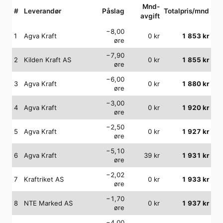
Mnd-
#
Leverandør
Påslag
Totalpris/mnd
avgift
−8,00
1
Agva Kraft
0
kr
1 853
kr
øre
−7,90
2
Kilden Kraft AS
0
kr
1 855
kr
øre
−6,00
3
Agva Kraft
0
kr
1 880
kr
øre
−3,00
4
Agva Kraft
0
kr
1 920
kr
øre
−2,50
5
Agva Kraft
0
kr
1 927
kr
øre
−5,10
6
Agva Kraft
39
kr
1 931
kr
øre
−2,02
7
Kraftriket AS
0
kr
1 933
kr
øre
−1,70
8
NTE Marked AS
0
kr
1 937
kr
øre
−4,00