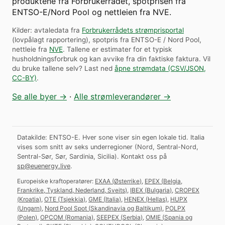
produktene fra Forbrukerrådet, spotprisen fra
ENTSO-E/Nord Pool og nettleien fra NVE.
Kilder: avtaledata fra
Forbrukerrådets strømprisportal
(lovpålagt rapportering), spotpris fra ENTSO-E / Nord Pool,
nettleie fra
NVE
. Tallene er estimater for et typisk
husholdningsforbruk og kan avvike fra din faktiske faktura.
Vil
du bruke tallene selv? Last ned
åpne strømdata (CSV/JSON,
CC-BY)
.
Se alle byer →
·
Alle strømleverandører →
Datakilde: ENTSO-E. Hver sone viser sin egen lokale tid. Italia
vises som snitt av seks underregioner (Nord, Sentral-Nord,
Sentral-Sør, Sør, Sardinia, Sicilia).
Kontakt oss på
sp@euenergy.live
.
Europeiske kraftoperatører:
EXAA
(
Østerrike
)
,
EPEX
(
Belgia,
Frankrike, Tyskland, Nederland, Sveits
)
,
IBEX
(
Bulgaria
)
,
CROPEX
(
Kroatia
)
,
OTE
(
Tsjekkia
)
,
GME
(
Italia
)
,
HENEX
(
Hellas
)
,
HUPX
(
Ungarn
)
,
Nord Pool Spot
(
Skandinavia og Baltikum
)
,
POLPX
(
Polen
)
,
OPCOM
(
Romania
)
,
SEEPEX
(
Serbia
)
,
OMIE
(
Spania og