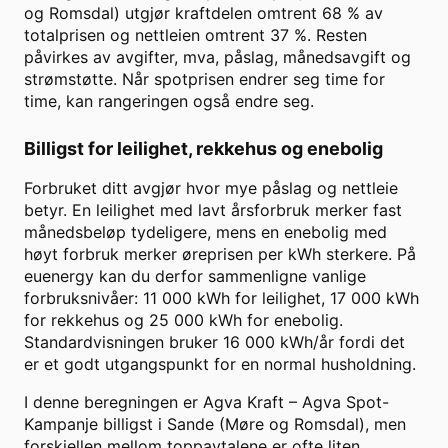
og Romsdal)
utgjør kraftdelen omtrent
68
% av
totalprisen og nettleien omtrent
37
%. Resten
påvirkes av avgifter, mva, påslag, månedsavgift og
strømstøtte. Når spotprisen endrer seg time for
time, kan rangeringen også endre seg.
Billigst for leilighet, rekkehus og enebolig
Forbruket ditt avgjør hvor mye påslag og nettleie
betyr. En leilighet med lavt årsforbruk merker fast
månedsbeløp tydeligere, mens en enebolig med
høyt forbruk merker øreprisen per kWh sterkere. På
euenergy kan du derfor sammenligne vanlige
forbruksnivåer: 11 000 kWh for leilighet, 17 000 kWh
for rekkehus og 25 000 kWh for enebolig.
Standardvisningen bruker
16 000
kWh/år fordi det
er et godt utgangspunkt for en normal husholdning.
I denne beregningen er
Agva Kraft
–
Agva Spot-
Kampanje
billigst i
Sande (Møre og Romsdal)
, men
forskjellen mellom toppavtalene er ofte liten.