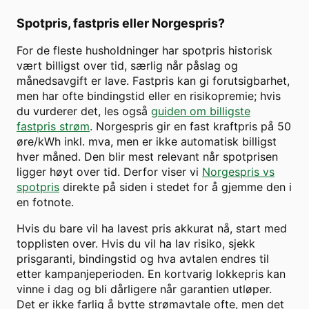
Spotpris, fastpris eller Norgespris?
For de fleste husholdninger har spotpris historisk
vært billigst over tid, særlig når påslag og
månedsavgift er lave. Fastpris kan gi forutsigbarhet,
men har ofte bindingstid eller en risikopremie; hvis
du vurderer det, les også
guiden om billigste
fastpris strøm
. Norgespris gir en fast kraftpris på 50
øre/kWh inkl. mva, men er ikke automatisk billigst
hver måned. Den blir mest relevant når spotprisen
ligger høyt over tid. Derfor viser vi
Norgespris vs
spotpris
direkte på siden i stedet for å gjemme den i
en fotnote.
Hvis du bare vil ha lavest pris akkurat nå, start med
topplisten over. Hvis du vil ha lav risiko, sjekk
prisgaranti, bindingstid og hva avtalen endres til
etter kampanjeperioden. En kortvarig lokkepris kan
vinne i dag og bli dårligere når garantien utløper.
Det er ikke farlig å bytte strømavtale ofte, men det