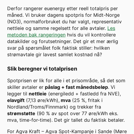
Derfor rangerer euenergy etter reell totalpris per
måned. Vi bruker dagens spotpris for
Midt-Norge
(
NO3
), normalforbruket du har valgt, representativ
nettleie og samme regelsett for alle avtaler.
Les
metoden bak rangeringen
hvis du vil kontrollere
datakilder og forutsetninger. Det gir et mer ærlig
svar på spørsmålet folk faktisk stiller: hvilken
strømavtale gir lavest samlet kostnad nå?
Slik beregner vi totalprisen
Spotprisen er lik for alle i et prisområde, så det som
skiller avtaler er
påslag + fast månedsbeløp
. Vi
legger til
nettleie
(energiledd + fastledd fra NVE),
elavgift
(7,13 øre/kWh),
mva
(25 %, fritak i
Nordland/Troms/Finnmark) og trekker fra
strømstøtte
(90 % av spot over
77
øre/kWh eks.
mva, time-for-time). Det gir tallet du faktisk betaler.
For
Agva Kraft
–
Agva Spot-Kampanje
i
Sande (Møre