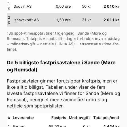
1
Sodvin AS
0,00
øre
50
kr
2 010
kr
9
2
Ishavskraft AS
1,50
øre
31
kr
2 011
kr
0
186
spot-/timespotavtaler tilgjengelig i
Sande (Møre og
Romsdal)
. Totalpris = spotsnitt i dag × forbruk × mva + påslag
+ månedsavgift + nettleie (
LINJA AS
) − strømstøtte (time-for-
time).
De 5 billigste fastprisavtalene i
Sande (Møre
og Romsdal)
Fastprisavtaler gir mer forutsigbar kraftpris, men er
ikke alltid billigst. Tabellen under viser de fem
laveste fastprisavtalene vi finner for
Sande (Møre og
Romsdal)
, beregnet med samme årsforbruk og
nettleie som spotprislisten.
#
Leverandør
Fastpris
Mnd-avgift
Totalpris/mnd
1
Fortum
55,00 øre
0
kr
1 424
kr