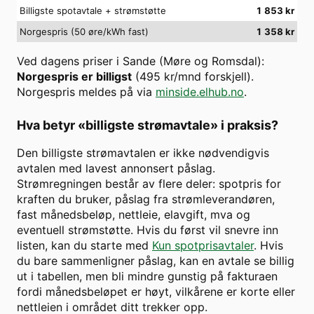
Billigste spotavtale + strømstøtte
1 853
kr
Norgespris (50 øre/kWh fast)
1 358
kr
Ved dagens priser i
Sande (Møre og Romsdal)
:
Norgespris er billigst
(
495
kr/mnd forskjell).
Norgespris meldes på via
minside.elhub.no
.
Hva betyr «billigste strømavtale» i praksis?
Den billigste strømavtalen er ikke nødvendigvis
avtalen med lavest annonsert påslag.
Strømregningen består av flere deler: spotpris for
kraften du bruker, påslag fra strømleverandøren,
fast månedsbeløp, nettleie, elavgift, mva og
eventuell strømstøtte. Hvis du først vil snevre inn
listen, kan du starte med
Kun spotprisavtaler
. Hvis
du bare sammenligner påslag, kan en avtale se billig
ut i tabellen, men bli mindre gunstig på fakturaen
fordi månedsbeløpet er høyt, vilkårene er korte eller
nettleien i området ditt trekker opp.