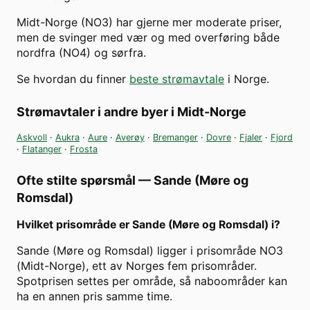
Midt-Norge (NO3) har gjerne mer moderate priser,
men de svinger med vær og med overføring både
nordfra (NO4) og sørfra.
Se hvordan du finner
beste strømavtale
i Norge.
Strømavtaler i andre byer i
Midt-Norge
Askvoll
·
Aukra
·
Aure
·
Averøy
·
Bremanger
·
Dovre
·
Fjaler
·
Fjord
·
Flatanger
·
Frosta
Ofte stilte spørsmål —
Sande (Møre og
Romsdal)
Hvilket prisområde er Sande (Møre og Romsdal) i?
Sande (Møre og Romsdal) ligger i prisområde NO3
(Midt-Norge), ett av Norges fem prisområder.
Spotprisen settes per område, så naboområder kan
ha en annen pris samme time.