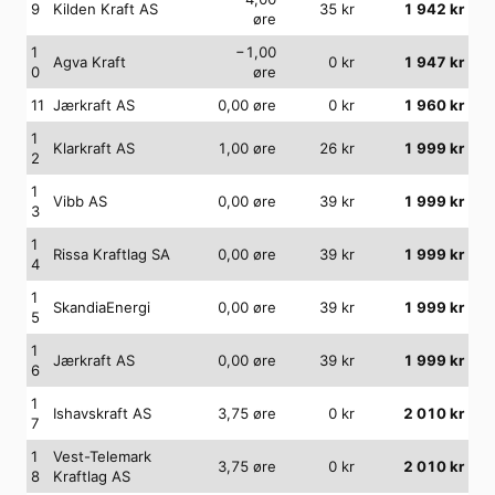
9
Kilden Kraft AS
35
kr
1 942
kr
øre
1
−1,00
Agva Kraft
0
kr
1 947
kr
0
øre
11
Jærkraft AS
0,00
øre
0
kr
1 960
kr
1
Klarkraft AS
1,00
øre
26
kr
1 999
kr
2
1
Vibb AS
0,00
øre
39
kr
1 999
kr
3
1
Rissa Kraftlag SA
0,00
øre
39
kr
1 999
kr
4
1
SkandiaEnergi
0,00
øre
39
kr
1 999
kr
5
1
Jærkraft AS
0,00
øre
39
kr
1 999
kr
6
1
Ishavskraft AS
3,75
øre
0
kr
2 010
kr
7
1
Vest-Telemark
3,75
øre
0
kr
2 010
kr
8
Kraftlag AS