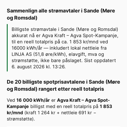
Sammenlign alle strømavtaler i
Sande (Møre
og Romsdal)
Billigste strømavtale i Sande (Møre og Romsdal)
akkurat nå er Agva Kraft – Agva Spot-Kampanje,
til en reell totalpris på ca. 1 853 kr/mnd ved
16000 kWh/år — inkludert lokal nettleie fra
LINJA AS (51,8 øre/kWh), elavgift, mva og
strømstøtte, ikke bare påslaget. Sist oppdatert
6. august 2026 kl. 13:26.
De 20 billigste spotprisavtalene i
Sande (Møre
og Romsdal)
rangert etter reell totalpris
Ved
16 000
kWh/år
er
Agva Kraft
–
Agva Spot-
Kampanje
billigst med en reell totalpris på
1 853
kr/mnd
(kraft
1 264
kr + nettleie
691
kr −
strømstøtte).