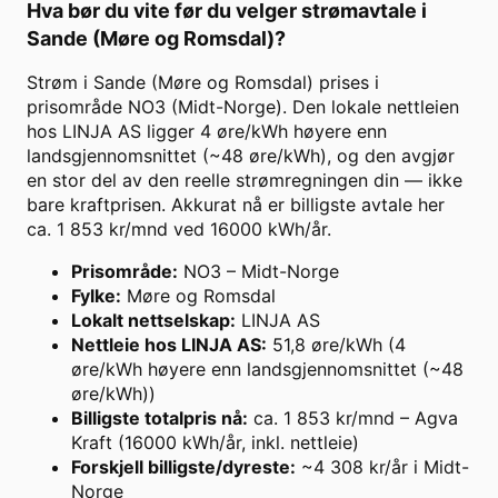
Hva bør du vite før du velger strømavtale i
Sande (Møre og Romsdal)
?
Strøm i Sande (Møre og Romsdal) prises i
prisområde NO3 (Midt-Norge). Den lokale nettleien
hos LINJA AS ligger 4 øre/kWh høyere enn
landsgjennomsnittet (~48 øre/kWh), og den avgjør
en stor del av den reelle strømregningen din — ikke
bare kraftprisen. Akkurat nå er billigste avtale her
ca. 1 853 kr/mnd ved 16000 kWh/år.
Prisområde
:
NO3 – Midt-Norge
Fylke
:
Møre og Romsdal
Lokalt nettselskap
:
LINJA AS
Nettleie hos LINJA AS
:
51,8 øre/kWh (4
øre/kWh høyere enn landsgjennomsnittet (~48
øre/kWh))
Billigste totalpris nå
:
ca. 1 853 kr/mnd – Agva
Kraft (16000 kWh/år, inkl. nettleie)
Forskjell billigste/dyreste
:
~4 308 kr/år i Midt-
Norge