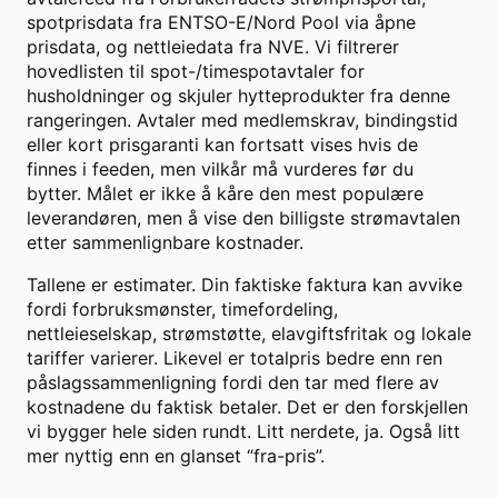
spotprisdata fra ENTSO-E/Nord Pool via åpne
prisdata, og nettleiedata fra NVE. Vi filtrerer
hovedlisten til spot-/timespotavtaler for
husholdninger og skjuler hytteprodukter fra denne
rangeringen. Avtaler med medlemskrav, bindingstid
eller kort prisgaranti kan fortsatt vises hvis de
finnes i feeden, men vilkår må vurderes før du
bytter. Målet er ikke å kåre den mest populære
leverandøren, men å vise den billigste strømavtalen
etter sammenlignbare kostnader.
Tallene er estimater. Din faktiske faktura kan avvike
fordi forbruksmønster, timefordeling,
nettleieselskap, strømstøtte, elavgiftsfritak og lokale
tariffer varierer. Likevel er totalpris bedre enn ren
påslagssammenligning fordi den tar med flere av
kostnadene du faktisk betaler. Det er den forskjellen
vi bygger hele siden rundt. Litt nerdete, ja. Også litt
mer nyttig enn en glanset “fra-pris”.