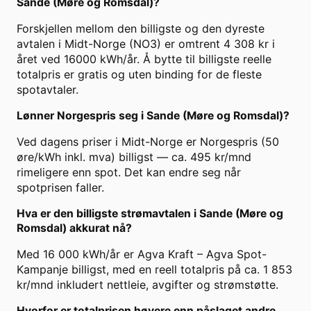
Sande (Møre og Romsdal)?
Forskjellen mellom den billigste og den dyreste
avtalen i Midt-Norge (NO3) er omtrent 4 308 kr i
året ved 16000 kWh/år. Å bytte til billigste reelle
totalpris er gratis og uten binding for de fleste
spotavtaler.
Lønner Norgespris seg i Sande (Møre og Romsdal)?
Ved dagens priser i Midt-Norge er Norgespris (50
øre/kWh inkl. mva) billigst — ca. 495 kr/mnd
rimeligere enn spot. Det kan endre seg når
spotprisen faller.
Hva er den billigste strømavtalen i Sande (Møre og
Romsdal) akkurat nå?
Med 16 000 kWh/år er Agva Kraft – Agva Spot-
Kampanje billigst, med en reell totalpris på ca. 1 853
kr/mnd inkludert nettleie, avgifter og strømstøtte.
Hvorfor er totalprisen høyere enn påslaget andre