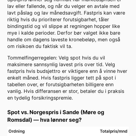
lav eller fallende, og når du velger en avtale med
lavt påslag og lav månedsavgift. Fastpris kan være
riktig hvis du prioriterer forutsigbarhet, tåler
bindingstid og vil slippe at regningen hopper like
mye i kalde perioder. Derfor bør valget ikke bare
handle om dagens laveste kronebeløp, men også
om risikoen du faktisk vil ta.
Tommelfingerregelen: Velg spot hvis du vil
maksimere sannsynlig lavest pris over tid. Velg
fastpris hvis budsjettro er viktigere enn å vinne hver
enkelt måned. Hvis fastpris ligger tett på spot i
tabellen over, er forutsigbarheten billigere enn
vanlig. Hvis differansen er stor, betaler du i praksis
en tydelig forsikringspremie.
Spot vs. Norgespris i
Sande (Møre og
Romsdal)
— hva lønner seg?
Ordning
Totalpris/mnd