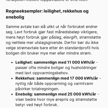
Regneeksempler: leilighet, rekkehus og
enebolig
Samme avtale kan slå ulikt ut når forbruket endrer
seg. Lavt forbruk gjør fast månedsbeløp viktigere,
mens høyt forbruk gjør påslag, elavgift, strømstøtte
og nettleie mer utslagsgivende. Derfor bør du ikke
velge strømavtale bare etter én standardprofil hvis
boligen din bruker mye mer eller mindre strøm.
Leilighet: sammenlign med 11 000 kWh/år
-
passer ofte mindre boliger og husholdninger
med lavt oppvarmingsbehov.
Rekkehus: sammenlign med 17 000 kWh/år
-
nyttig når både oppvarming og varmtvann
påvirker totalregningen.
Enebolig: sammenlign med 25 000 kWh/år
-
viser bedre hvor mye ørepris og strømstøtte
betyr ved høyt forbruk.