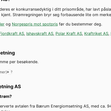
deres er konkurransedyktig i ditt prisområde, har lavt påsla
er kjent. Strømregningen bryr seg forbausende lite om merk
ler
og
Norgespris mot spotpris
før du bestemmer deg.
Fjordkraft AS
,
Ishavskraft AS
,
Polar Kraft AS
,
Kraftriket AS
,
etning
emme per besøkende.
mer
)
?
tning AS
strøm?
observerte avtalen fra Bærum Energiomsetning AS, med ca.