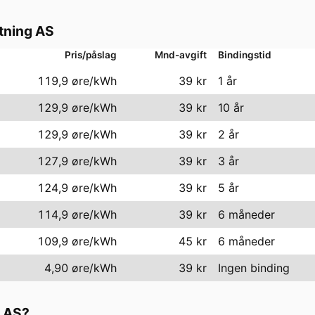
ning AS
Pris/påslag
Mnd-avgift
Bindingstid
119,9 øre/kWh
39
kr
1 år
129,9 øre/kWh
39
kr
10 år
129,9 øre/kWh
39
kr
2 år
127,9 øre/kWh
39
kr
3 år
124,9 øre/kWh
39
kr
5 år
114,9 øre/kWh
39
kr
6 måneder
109,9 øre/kWh
45
kr
6 måneder
4,90 øre/kWh
39
kr
Ingen binding
 AS
?