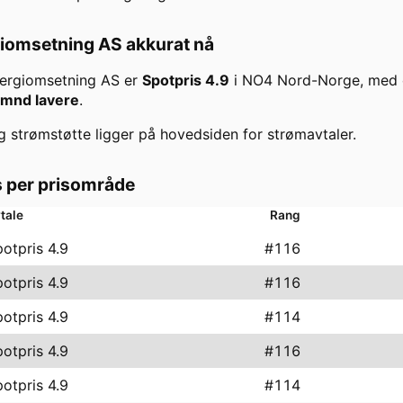
iomsetning AS
akkurat nå
ergiomsetning AS
er
Spotpris 4.9
i
NO4 Nord-Norge
, med
/mnd lavere
.
g strømstøtte ligger på hovedsiden for strømavtaler.
is per prisområde
tale
Rang
otpris 4.9
#
116
otpris 4.9
#
116
otpris 4.9
#
114
otpris 4.9
#
116
otpris 4.9
#
114