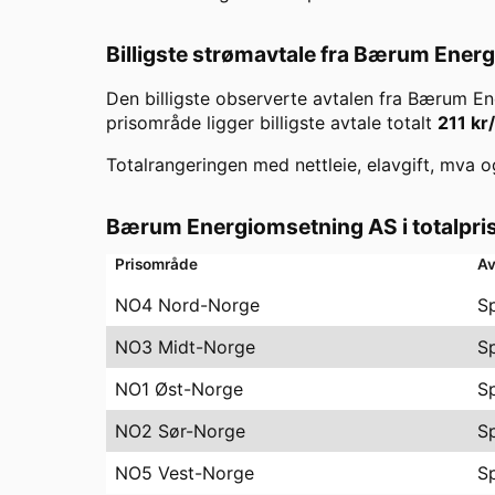
Billigste strømavtale fra
Bærum Energ
Den billigste observerte avtalen fra
Bærum En
prisområde ligger billigste avtale totalt
211
kr
Totalrangeringen med nettleie, elavgift, mva o
Bærum Energiomsetning AS
i totalpr
Prisområde
Av
NO4 Nord-Norge
Sp
NO3 Midt-Norge
Sp
NO1 Øst-Norge
Sp
NO2 Sør-Norge
Sp
NO5 Vest-Norge
Sp