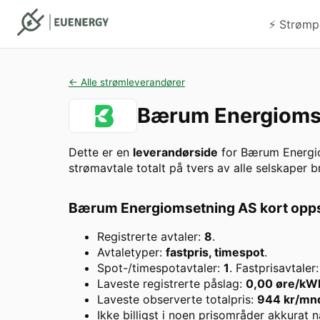
⚡️ Strømp
← Alle strømleverandører
Bærum Energioms
Dette er en
leverandørside
for
Bærum Energi
strømavtale totalt på tvers av alle selskaper 
Bærum Energiomsetning AS
kort op
Registrerte avtaler:
8
.
Avtaletyper:
fastpris, timespot
.
Spot-/timespotavtaler:
1
. Fastprisavtaler
Laveste registrerte påslag:
0,00
øre/kW
Laveste observerte totalpris:
944
kr/mn
Ikke billigst i noen prisområder akkurat n