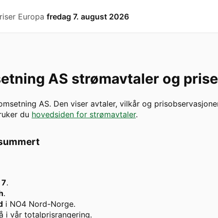
riser Europa
fredag 7. august 2026
etning AS
strømavtaler og prise
omsetning AS
. Den viser avtaler, vilkår og prisobservasjone
bruker du
hovedsiden for strømavtaler
.
psummert
:
7
.
h
.
d
i
NO4 Nord-Norge
.
å i vår totalprisrangering.