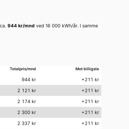
 ca.
944
kr/mnd
ved
16 000
kWh/år. I samme
Totalpris/mnd
Mot billigste
944
kr
+211 kr
2 121
kr
+211 kr
2 174
kr
+211 kr
2 300
kr
+211 kr
2 337
kr
+211 kr