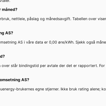
taler.
r måned?
uk, nettleie, påslag og månedsavgift. Tabellen over viser
ng AS
?
msetning AS
i våre data er
0,00
øre/kWh. Sjekk også månedsa
id?
n over står bindingstid per avtale der det er rapportert. F
omsetning AS
?
 euenergy-brukernes egne stjerner. Ikke bruk rating alene; 