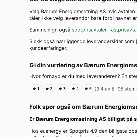
Velg
Bærum Energiomsetning AS
hvis avtalen 
tåler. Ikke velg leverandør bare fordi navnet 
Sammenlign også
spotprisavtaler
,
fastprisavta
Sjekk også nærliggende leverandørsider som
kundeerfaringer.
Gi din vurdering av
Bærum Energioms
Hvor fornøyd er du med leverandøren? Én st
(
3,4 av 5
· 95 stem
★
1
★
2
★
3
★
4
★
5
Folk spør også om
Bærum Energiomse
Er
Bærum Energiomsetning AS
billigst på 
Hos euenergy er Spotpris 4.9 den billigste 