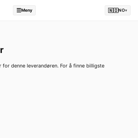
☰
🇳🇴
Meny
NO
▾
r
r for denne leverandøren. For å finne billigste