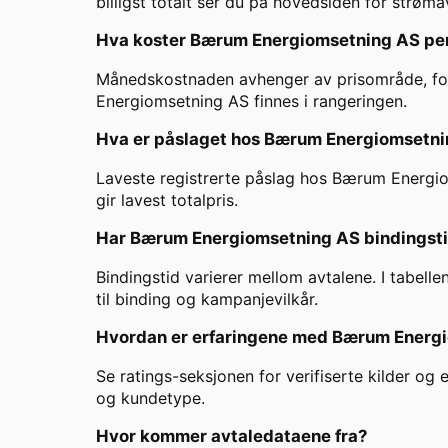
billigst totalt ser du på hovedsiden for strømav
Hva koster
Bærum Energiomsetning AS
pe
Månedskostnaden avhenger av prisområde, forbr
Energiomsetning AS
finnes i rangeringen.
Hva er påslaget hos
Bærum Energiomsetni
Laveste registrerte påslag hos
Bærum Energio
gir lavest totalpris.
Har
Bærum Energiomsetning AS
bindingst
Bindingstid varierer mellom avtalene. I tabelle
til binding og kampanjevilkår.
Hvordan er erfaringene med
Bærum Energi
Se ratings-seksjonen for verifiserte kilder og
og kundetype.
Hvor kommer avtaledataene fra?