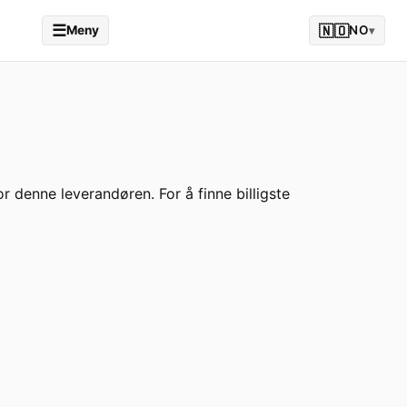
☰
🇳🇴
Meny
NO
▾
or denne leverandøren. For å finne billigste