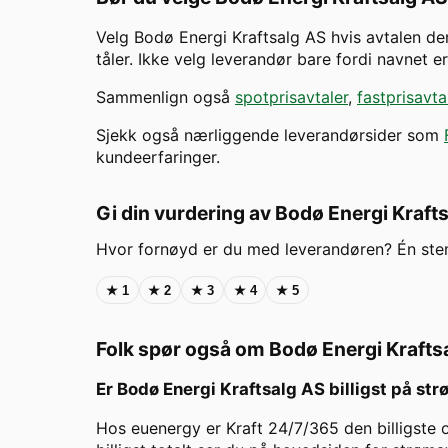
Velg
Bodø Energi Kraftsalg AS
hvis avtalen der
tåler. Ikke velg leverandør bare fordi navnet 
Sammenlign også
spotprisavtaler
,
fastprisavta
Sjekk også nærliggende leverandørsider som
kundeerfaringer.
Gi din vurdering av
Bodø Energi Kraft
Hvor fornøyd er du med leverandøren? Én st
★
1
★
2
★
3
★
4
★
5
Folk spør også om
Bodø Energi Krafts
Er
Bodø Energi Kraftsalg AS
billigst på st
Hos euenergy er Kraft 24/7/365 den billigste