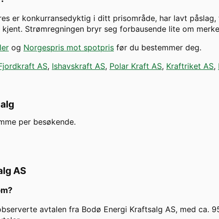
es er konkurransedyktig i ditt prisområde, har lavt påslag,
er kjent. Strømregningen bryr seg forbausende lite om merk
ler
og
Norgespris mot spotpris
før du bestemmer deg.
Fjordkraft AS
,
Ishavskraft AS
,
Polar Kraft AS
,
Kraftriket AS
,
salg
emme per besøkende.
alg AS
røm?
 observerte avtalen fra Bodø Energi Kraftsalg AS, med ca.