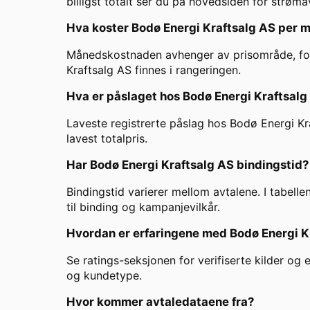
billigst totalt ser du på hovedsiden for strømav
Hva koster
Bodø Energi Kraftsalg AS
per 
Månedskostnaden avhenger av prisområde, forbr
Kraftsalg AS
finnes i rangeringen.
Hva er påslaget hos
Bodø Energi Kraftsalg
Laveste registrerte påslag hos
Bodø Energi Kr
lavest totalpris.
Har
Bodø Energi Kraftsalg AS
bindingstid?
Bindingstid varierer mellom avtalene. I tabelle
til binding og kampanjevilkår.
Hvordan er erfaringene med
Bodø Energi K
Se ratings-seksjonen for verifiserte kilder og
og kundetype.
Hvor kommer avtaledataene fra?