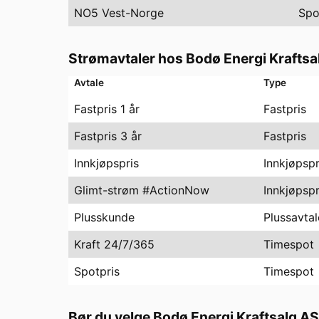
NO5 Vest-Norge
Spo
Strømavtaler hos
Bodø Energi Kraftsa
Avtale
Type
Fastpris 1 år
Fastpris
Fastpris 3 år
Fastpris
Innkjøpspris
Innkjøpspr
Glimt-strøm #ActionNow
Innkjøpspr
Plusskunde
Plussavtal
Kraft 24/7/365
Timespot
Spotpris
Timespot
Bør du velge
Bodø Energi Kraftsalg AS