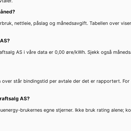
taler.
måned?
uk, nettleie, påslag og månedsavgift. Tabellen over viser
 AS
?
aftsalg AS
i våre data er
0,00
øre/kWh. Sjekk også månedsavg
n over står bindingstid per avtale der det er rapportert. F
raftsalg AS
?
 euenergy-brukernes egne stjerner. Ikke bruk rating alene; 