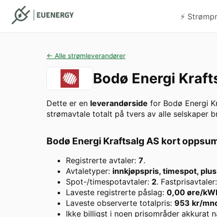
⚡️ Strømp
← Alle strømleverandører
Bodø Energi Kraft
Dette er en
leverandørside
for
Bodø Energi K
strømavtale totalt på tvers av alle selskaper 
Bodø Energi Kraftsalg AS
kort oppsu
Registrerte avtaler:
7
.
Avtaletyper:
innkjøpspris, timespot, plus
Spot-/timespotavtaler:
2
. Fastprisavtaler
Laveste registrerte påslag:
0,00
øre/kW
Laveste observerte totalpris:
953
kr/mn
Ikke billigst i noen prisområder akkurat n