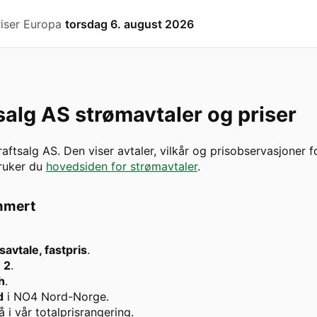
riser Europa
torsdag 6. august 2026
salg AS
strømavtaler og priser
raftsalg AS
. Den viser avtaler, vilkår og prisobservasjoner f
bruker du
hovedsiden for strømavtaler
.
mmert
savtale, fastpris
.
:
2
.
h
.
d
i
NO4 Nord-Norge
.
å i vår totalprisrangering.