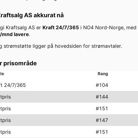
raftsalg AS
akkurat nå
gi Kraftsalg AS
er
Kraft 24/7/365
i
NO4 Nord-Norge
, med
/mnd lavere
.
g strømstøtte ligger på hovedsiden for strømavtaler.
er prisområde
le
Rang
ft 24/7/365
#
104
tpris
#
144
tpris
#
151
tpris
#
147
tpris
#
151