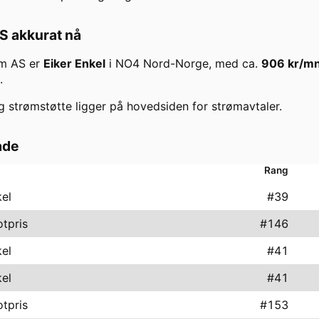
AS
akkurat nå
øm AS
er
Eiker Enkel
i
NO4 Nord-Norge
, med ca.
906
kr/m
.
g strømstøtte ligger på hovedsiden for strømavtaler.
åde
Rang
kel
#
39
otpris
#
146
kel
#
41
kel
#
41
otpris
#
153