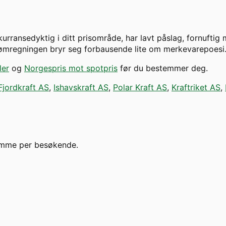
urransedyktig i ditt prisområde, har lavt påslag, fornuftig m
trømregningen bryr seg forbausende lite om merkevarepoesi
ler
og
Norgespris mot spotpris
før du bestemmer deg.
Fjordkraft AS
,
Ishavskraft AS
,
Polar Kraft AS
,
Kraftriket AS
,
emme per besøkende.