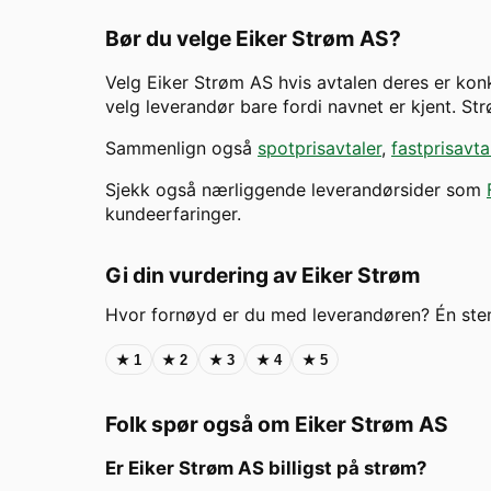
Bør du velge
Eiker Strøm AS
?
Velg
Eiker Strøm AS
hvis avtalen deres er konk
velg leverandør bare fordi navnet er kjent. S
Sammenlign også
spotprisavtaler
,
fastprisavta
Sjekk også nærliggende leverandørsider som
kundeerfaringer.
Gi din vurdering av
Eiker Strøm
Hvor fornøyd er du med leverandøren? Én st
★
1
★
2
★
3
★
4
★
5
Folk spør også om
Eiker Strøm AS
Er
Eiker Strøm AS
billigst på strøm?