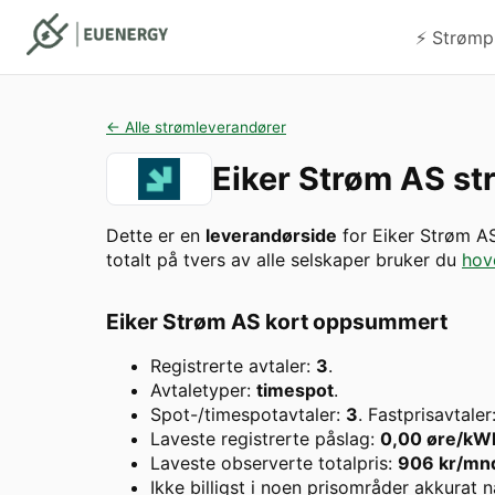
⚡️ Strømp
← Alle strømleverandører
Eiker Strøm AS
str
Dette er en
leverandørside
for
Eiker Strøm A
totalt på tvers av alle selskaper bruker du
hov
Eiker Strøm AS
kort oppsummert
Registrerte avtaler:
3
.
Avtaletyper:
timespot
.
Spot-/timespotavtaler:
3
. Fastprisavtaler
Laveste registrerte påslag:
0,00
øre/kW
Laveste observerte totalpris:
906
kr/mn
Ikke billigst i noen prisområder akkurat n