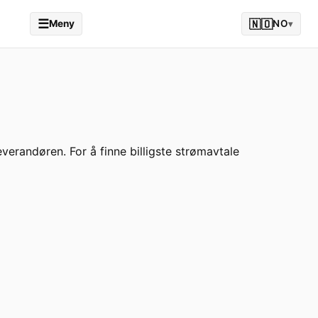
☰
🇳🇴
Meny
NO
▾
everandøren. For å finne billigste strømavtale