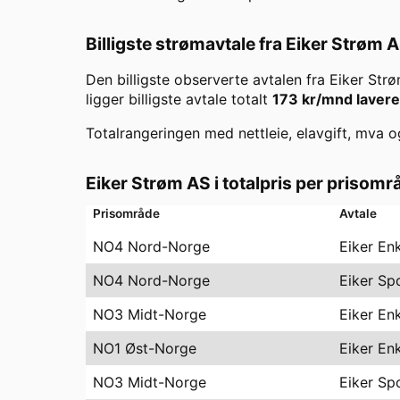
Billigste strømavtale fra
Eiker Strøm 
Den billigste observerte avtalen fra
Eiker Str
ligger billigste avtale totalt
173
kr/mnd lavere
Totalrangeringen med nettleie, elavgift, mva o
Eiker Strøm AS
i totalpris per prisomr
Prisområde
Avtale
NO4 Nord-Norge
Eiker En
NO4 Nord-Norge
Eiker Sp
NO3 Midt-Norge
Eiker En
NO1 Øst-Norge
Eiker En
NO3 Midt-Norge
Eiker Sp