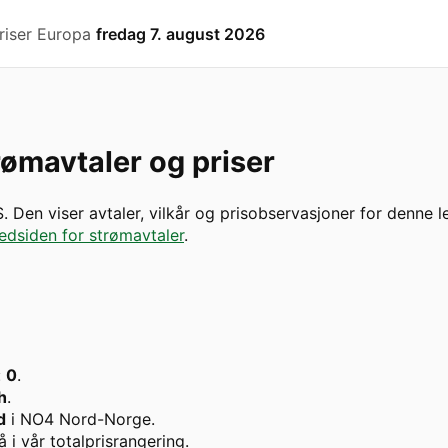
riser Europa
fredag 7. august 2026
ømavtaler og priser
S
. Den viser avtaler, vilkår og prisobservasjoner for denne l
edsiden for strømavtaler
.
:
0
.
h
.
d
i
NO4 Nord-Norge
.
å i vår totalprisrangering.