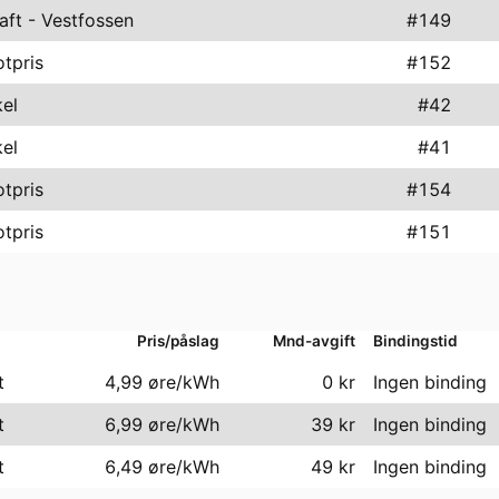
aft - Vestfossen
#
149
otpris
#
152
kel
#
42
kel
#
41
otpris
#
154
otpris
#
151
Pris/påslag
Mnd-avgift
Bindingstid
t
4,99 øre/kWh
0
kr
Ingen binding
t
6,99 øre/kWh
39
kr
Ingen binding
t
6,49 øre/kWh
49
kr
Ingen binding