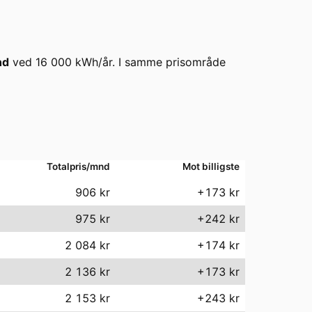
nd
ved
16 000
kWh/år. I samme prisområde
Totalpris/mnd
Mot billigste
906
kr
+173 kr
975
kr
+242 kr
2 084
kr
+174 kr
2 136
kr
+173 kr
2 153
kr
+243 kr