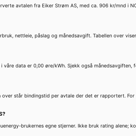
erverte avtalen fra Eiker Strøm AS, med ca. 906 kr/mnd i NO
uk, nettleie, påslag og månedsavgift. Tabellen over viser
i våre data er
0,00
øre/kWh. Sjekk også månedsavgiften, ford
n over står bindingstid per avtale der det er rapportert. F
S
?
 euenergy-brukernes egne stjerner. Ikke bruk rating alene; 