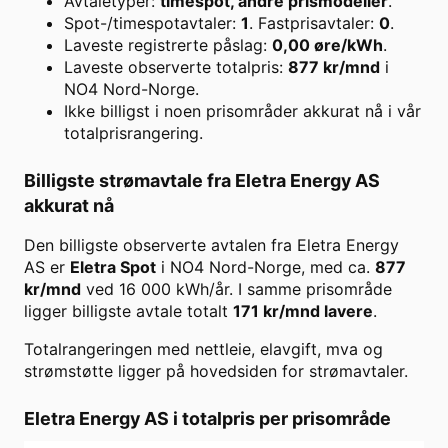
Avtaletyper:
timespot, andre prismodeller
.
Spot-/timespotavtaler:
1
. Fastprisavtaler:
0
.
Laveste registrerte påslag:
0,00
øre/kWh
.
Laveste observerte totalpris:
877
kr/mnd
i
NO4 Nord-Norge
.
Ikke billigst i noen prisområder akkurat nå i vår
totalprisrangering.
Billigste strømavtale fra
Eletra Energy AS
akkurat nå
Den billigste observerte avtalen fra
Eletra Energy
AS
er
Eletra Spot
i
NO4 Nord-Norge
, med ca.
877
kr/mnd
ved
16 000
kWh/år. I samme prisområde
ligger billigste avtale totalt
171
kr/mnd lavere
.
Totalrangeringen med nettleie, elavgift, mva og
strømstøtte ligger på hovedsiden for strømavtaler.
Eletra Energy AS
i totalpris per prisområde