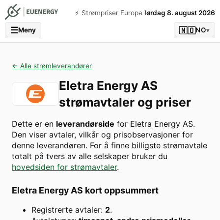
⚡️ Strømpriser Europa
lørdag 8. august 2026
☰
🇳🇴
Meny
NO
▾
← Alle strømleverandører
Eletra Energy AS
strømavtaler og priser
Dette er en
leverandørside
for
Eletra Energy AS
.
Den viser avtaler, vilkår og prisobservasjoner for
denne leverandøren. For å finne billigste strømavtale
totalt på tvers av alle selskaper bruker du
hovedsiden for strømavtaler
.
Eletra Energy AS
kort oppsummert
Registrerte avtaler:
2
.