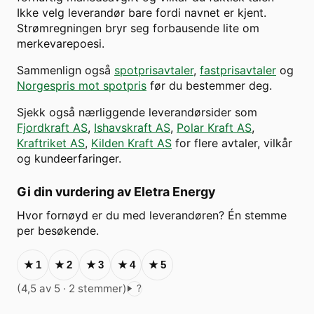
Ikke velg leverandør bare fordi navnet er kjent.
Strømregningen bryr seg forbausende lite om
merkevarepoesi.
Sammenlign også
spotprisavtaler
,
fastprisavtaler
og
Norgespris mot spotpris
før du bestemmer deg.
Sjekk også nærliggende leverandørsider som
Fjordkraft AS
,
Ishavskraft AS
,
Polar Kraft AS
,
Kraftriket AS
,
Kilden Kraft AS
for flere avtaler, vilkår
og kundeerfaringer.
Gi din vurdering av
Eletra Energy
Hvor fornøyd er du med leverandøren? Én stemme
per besøkende.
★
1
★
2
★
3
★
4
★
5
(
4,5 av 5
· 2 stemmer
)
?