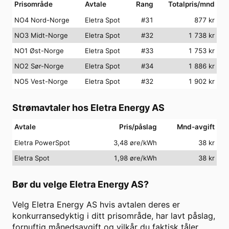
Prisområde
Avtale
Rang
Totalpris/mnd
NO4 Nord-Norge
Eletra Spot
#
31
877
kr
NO3 Midt-Norge
Eletra Spot
#
32
1 738
kr
NO1 Øst-Norge
Eletra Spot
#
33
1 753
kr
NO2 Sør-Norge
Eletra Spot
#
34
1 886
kr
NO5 Vest-Norge
Eletra Spot
#
32
1 902
kr
Strømavtaler hos
Eletra Energy AS
Avtale
Pris/påslag
Mnd-avgift
Eletra PowerSpot
3,48 øre/kWh
38
kr
Eletra Spot
1,98 øre/kWh
38
kr
Bør du velge
Eletra Energy AS
?
Velg
Eletra Energy AS
hvis avtalen deres er
konkurransedyktig i ditt prisområde, har lavt påslag,
fornuftig månedsavgift og vilkår du faktisk tåler.