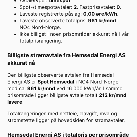
Avtaletyper:
timespot
.
Spot-/timespotavtaler:
2
. Fastprisavtaler:
0
.
Laveste registrerte påslag:
0,00
øre/kWh
.
Laveste observerte totalpris:
961
kr/mnd
i
NO4 Nord-Norge
.
Ikke billigst i noen prisområder akkurat nå i vår
totalprisrangering.
Billigste strømavtale fra
Hemsedal Energi AS
akkurat nå
Den billigste observerte avtalen fra
Hemsedal
Energi AS
er
Spot Hemsedal
i
NO4 Nord-Norge
,
med ca.
961
kr/mnd
ved
16 000
kWh/år. I samme
prisområde ligger billigste avtale totalt
212
kr/mnd
lavere
.
Totalrangeringen med nettleie, elavgift, mva og
strømstøtte ligger på hovedsiden for strømavtaler.
Hemsedal Energi AS
i totalpris per prisområde