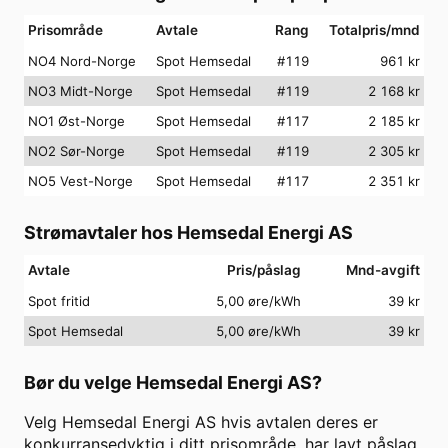
Prisområde
Avtale
Rang
Totalpris/mnd
NO4 Nord-Norge
Spot Hemsedal
#
119
961
kr
NO3 Midt-Norge
Spot Hemsedal
#
119
2 168
kr
NO1 Øst-Norge
Spot Hemsedal
#
117
2 185
kr
NO2 Sør-Norge
Spot Hemsedal
#
119
2 305
kr
NO5 Vest-Norge
Spot Hemsedal
#
117
2 351
kr
Strømavtaler hos
Hemsedal Energi AS
Avtale
Pris/påslag
Mnd-avgift
Spot fritid
5,00 øre/kWh
39
kr
Spot Hemsedal
5,00 øre/kWh
39
kr
Bør du velge
Hemsedal Energi AS
?
Velg
Hemsedal Energi AS
hvis avtalen deres er
konkurransedyktig i ditt prisområde, har lavt påslag,