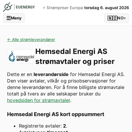
⚡️ Strømpriser Europa
torsdag 6. august 2026
☰
🇳🇴
Meny
NO
▾
← Alle strømleverandører
Hemsedal Energi AS
strømavtaler og priser
Dette er en
leverandørside
for
Hemsedal Energi AS
.
Den viser avtaler, vilkår og prisobservasjoner for
denne leverandøren. For å finne billigste strømavtale
totalt på tvers av alle selskaper bruker du
hovedsiden for strømavtaler
.
Hemsedal Energi AS
kort oppsummert
Registrerte avtaler:
2
.