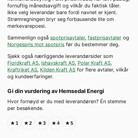
fornuftig månedsavgift og vilkår du faktisk tåler.
Ikke velg leverandør bare fordi navnet er kjent.
Strømregningen bryr seg forbausende lite om
merkevarepoesi.
Sammenlign også
spotprisavtaler
,
fastprisavtaler
og
Norgespris mot spotpris
før du bestemmer deg.
Sjekk også nærliggende leverandørsider som
Fjordkraft AS
,
Ishavskraft AS
,
Polar Kraft AS
,
Kraftriket AS
,
Kilden Kraft AS
for flere avtaler, vilkår
og kundeerfaringer.
Gi din vurdering av
Hemsedal Energi
Hvor fornøyd er du med leverandøren? Én stemme
per besøkende.
★
1
★
2
★
3
★
4
★
5