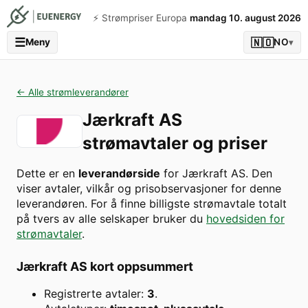
⚡️ Strømpriser Europa
mandag 10. august 2026
☰
🇳🇴
Meny
NO
▾
← Alle strømleverandører
Jærkraft AS
strømavtaler og priser
Dette er en
leverandørside
for
Jærkraft AS
. Den
viser avtaler, vilkår og prisobservasjoner for denne
leverandøren. For å finne billigste strømavtale totalt
på tvers av alle selskaper bruker du
hovedsiden for
strømavtaler
.
Jærkraft AS
kort oppsummert
Registrerte avtaler:
3
.