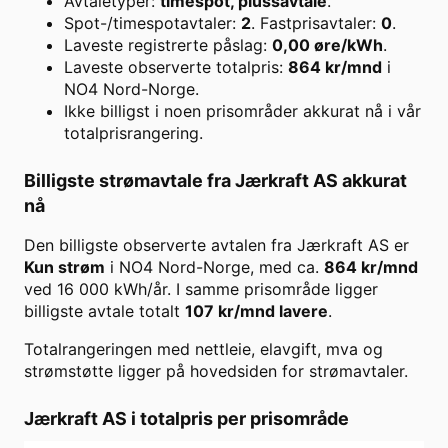
Avtaletyper:
timespot, plussavtale
.
Spot-/timespotavtaler:
2
. Fastprisavtaler:
0
.
Laveste registrerte påslag:
0,00
øre/kWh
.
Laveste observerte totalpris:
864
kr/mnd
i
NO4 Nord-Norge
.
Ikke billigst i noen prisområder akkurat nå i vår
totalprisrangering.
Billigste strømavtale fra
Jærkraft AS
akkurat
nå
Den billigste observerte avtalen fra
Jærkraft AS
er
Kun strøm
i
NO4 Nord-Norge
, med ca.
864
kr/mnd
ved
16 000
kWh/år. I samme prisområde ligger
billigste avtale totalt
107
kr/mnd lavere
.
Totalrangeringen med nettleie, elavgift, mva og
strømstøtte ligger på hovedsiden for strømavtaler.
Jærkraft AS
i totalpris per prisområde