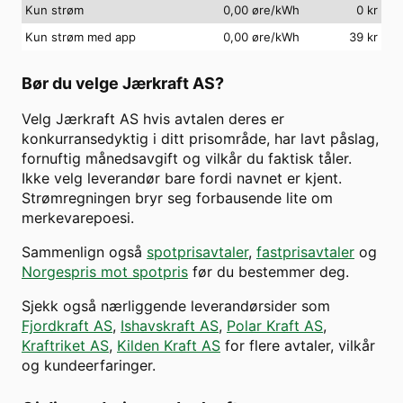
Kun strøm
0,00 øre/kWh
0
kr
Kun strøm med app
0,00 øre/kWh
39
kr
Bør du velge
Jærkraft AS
?
Velg
Jærkraft AS
hvis avtalen deres er
konkurransedyktig i ditt prisområde, har lavt påslag,
fornuftig månedsavgift og vilkår du faktisk tåler.
Ikke velg leverandør bare fordi navnet er kjent.
Strømregningen bryr seg forbausende lite om
merkevarepoesi.
Sammenlign også
spotprisavtaler
,
fastprisavtaler
og
Norgespris mot spotpris
før du bestemmer deg.
Sjekk også nærliggende leverandørsider som
Fjordkraft AS
,
Ishavskraft AS
,
Polar Kraft AS
,
Kraftriket AS
,
Kilden Kraft AS
for flere avtaler, vilkår
og kundeerfaringer.