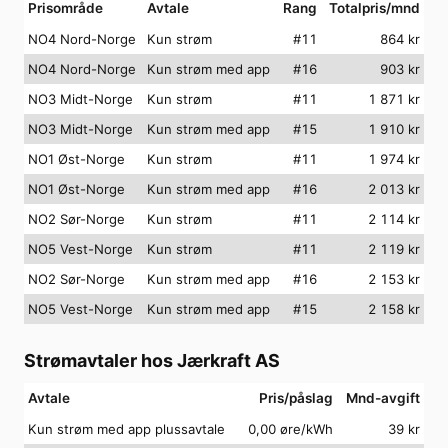
Prisområde
Avtale
Rang
Totalpris/mnd
NO4 Nord-Norge
Kun strøm
#
11
864
kr
NO4 Nord-Norge
Kun strøm med app
#
16
903
kr
NO3 Midt-Norge
Kun strøm
#
11
1 871
kr
NO3 Midt-Norge
Kun strøm med app
#
15
1 910
kr
NO1 Øst-Norge
Kun strøm
#
11
1 974
kr
NO1 Øst-Norge
Kun strøm med app
#
16
2 013
kr
NO2 Sør-Norge
Kun strøm
#
11
2 114
kr
NO5 Vest-Norge
Kun strøm
#
11
2 119
kr
NO2 Sør-Norge
Kun strøm med app
#
16
2 153
kr
NO5 Vest-Norge
Kun strøm med app
#
15
2 158
kr
Strømavtaler hos
Jærkraft AS
Avtale
Pris/påslag
Mnd-avgift
Kun strøm med app plussavtale
0,00 øre/kWh
39
kr