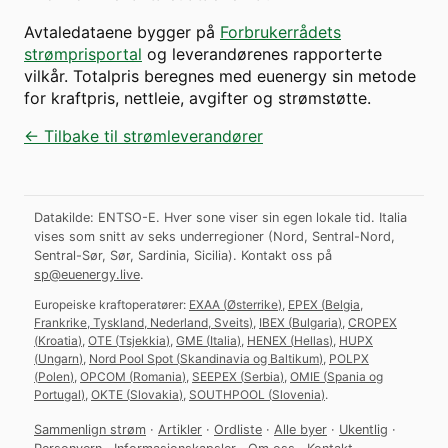
Avtaledataene bygger på
Forbrukerrådets
strømprisportal
og leverandørenes rapporterte
vilkår. Totalpris beregnes med euenergy sin metode
for kraftpris, nettleie, avgifter og strømstøtte.
← Tilbake til strømleverandører
Datakilde: ENTSO-E. Hver sone viser sin egen lokale tid. Italia
vises som snitt av seks underregioner (Nord, Sentral-Nord,
Sentral-Sør, Sør, Sardinia, Sicilia).
Kontakt oss på
sp@euenergy.live
.
Europeiske kraftoperatører:
EXAA
(
Østerrike
)
,
EPEX
(
Belgia,
Frankrike, Tyskland, Nederland, Sveits
)
,
IBEX
(
Bulgaria
)
,
CROPEX
(
Kroatia
)
,
OTE
(
Tsjekkia
)
,
GME
(
Italia
)
,
HENEX
(
Hellas
)
,
HUPX
(
Ungarn
)
,
Nord Pool Spot
(
Skandinavia og Baltikum
)
,
POLPX
(
Polen
)
,
OPCOM
(
Romania
)
,
SEEPEX
(
Serbia
)
,
OMIE
(
Spania og
Portugal
)
,
OKTE
(
Slovakia
)
,
SOUTHPOOL
(
Slovenia
)
.
Sammenlign strøm
·
Artikler
·
Ordliste
·
Alle byer
·
Ukentlig
·