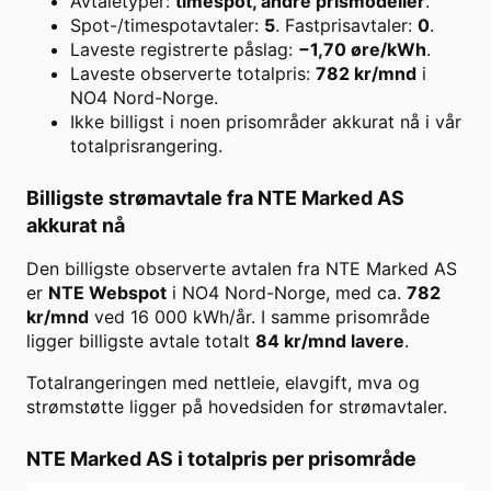
Avtaletyper:
timespot, andre prismodeller
.
Spot-/timespotavtaler:
5
. Fastprisavtaler:
0
.
Laveste registrerte påslag:
−1,70
øre/kWh
.
Laveste observerte totalpris:
782
kr/mnd
i
NO4 Nord-Norge
.
Ikke billigst i noen prisområder akkurat nå i vår
totalprisrangering.
Billigste strømavtale fra
NTE Marked AS
akkurat nå
Den billigste observerte avtalen fra
NTE Marked AS
er
NTE Webspot
i
NO4 Nord-Norge
, med ca.
782
kr/mnd
ved
16 000
kWh/år. I samme prisområde
ligger billigste avtale totalt
84
kr/mnd lavere
.
Totalrangeringen med nettleie, elavgift, mva og
strømstøtte ligger på hovedsiden for strømavtaler.
NTE Marked AS
i totalpris per prisområde