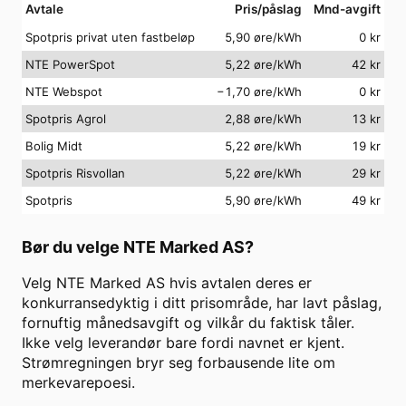
Avtale
Pris/påslag
Mnd-avgift
Spotpris privat uten fastbeløp
5,90 øre/kWh
0
kr
NTE PowerSpot
5,22 øre/kWh
42
kr
NTE Webspot
−1,70 øre/kWh
0
kr
Spotpris Agrol
2,88 øre/kWh
13
kr
Bolig Midt
5,22 øre/kWh
19
kr
Spotpris Risvollan
5,22 øre/kWh
29
kr
Spotpris
5,90 øre/kWh
49
kr
Bør du velge
NTE Marked AS
?
Velg
NTE Marked AS
hvis avtalen deres er
konkurransedyktig i ditt prisområde, har lavt påslag,
fornuftig månedsavgift og vilkår du faktisk tåler.
Ikke velg leverandør bare fordi navnet er kjent.
Strømregningen bryr seg forbausende lite om
merkevarepoesi.