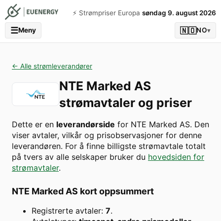
⚡️ Strømpriser Europa
søndag 9. august 2026
☰
🇳🇴
Meny
NO
▾
← Alle strømleverandører
NTE Marked AS
strømavtaler og priser
Dette er en
leverandørside
for
NTE Marked AS
. Den
viser avtaler, vilkår og prisobservasjoner for denne
leverandøren. For å finne billigste strømavtale totalt
på tvers av alle selskaper bruker du
hovedsiden for
strømavtaler
.
NTE Marked AS
kort oppsummert
Registrerte avtaler:
7
.