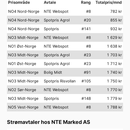
Prisområde
Avtale
Rang
Totalpris/mnd
NO4 Nord-Norge
NTE Webspot
#
8
782
kr
NO4 Nord-Norge
Spotpris Agrol
#
20
855
kr
NO4 Nord-Norge
Spotpris
#
141
932
kr
NO3 Midt-Norge
NTE Webspot
#
8
1 629
kr
NO1 Øst-Norge
NTE Webspot
#
8
1 638
kr
NO3 Midt-Norge
Spotpris Agrol
#
23
1 703
kr
NO1 Øst-Norge
Spotpris Agrol
#
23
1 712
kr
NO3 Midt-Norge
Bolig Midt
#
91
1 740
kr
NO3 Midt-Norge
Spotpris Risvollan
#
105
1 750
kr
NO2 Sør-Norge
NTE Webspot
#
8
1 770
kr
NO3 Midt-Norge
Spotpris
#
148
1 779
kr
NO5 Vest-Norge
NTE Webspot
#
8
1 788
kr
Strømavtaler hos
NTE Marked AS