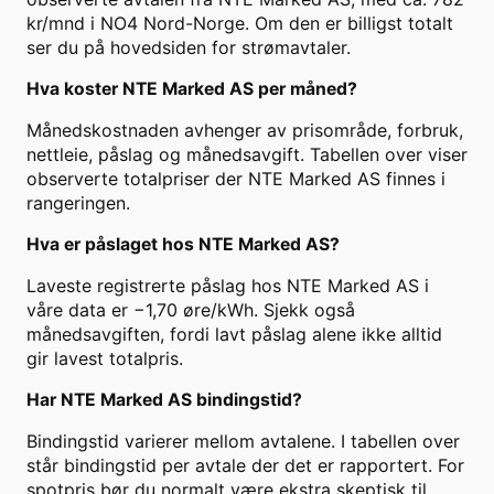
kr/mnd i NO4 Nord-Norge. Om den er billigst totalt
ser du på hovedsiden for strømavtaler.
Hva koster
NTE Marked AS
per måned?
Månedskostnaden avhenger av prisområde, forbruk,
nettleie, påslag og månedsavgift. Tabellen over viser
observerte totalpriser der
NTE Marked AS
finnes i
rangeringen.
Hva er påslaget hos
NTE Marked AS
?
Laveste registrerte påslag hos
NTE Marked AS
i
våre data er
−1,70
øre/kWh. Sjekk også
månedsavgiften, fordi lavt påslag alene ikke alltid
gir lavest totalpris.
Har
NTE Marked AS
bindingstid?
Bindingstid varierer mellom avtalene. I tabellen over
står bindingstid per avtale der det er rapportert. For
spotpris bør du normalt være ekstra skeptisk til