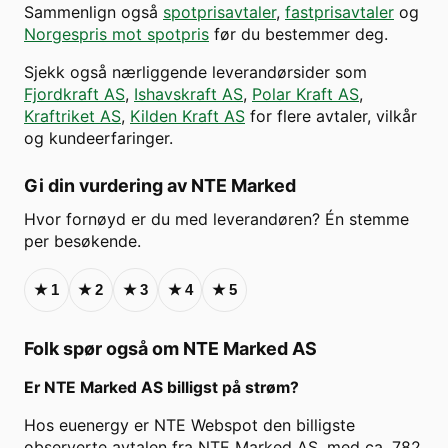
Sammenlign også
spotprisavtaler
,
fastprisavtaler
og
Norgespris mot spotpris
før du bestemmer deg.
Sjekk også nærliggende leverandørsider som
Fjordkraft AS
,
Ishavskraft AS
,
Polar Kraft AS
,
Kraftriket AS
,
Kilden Kraft AS
for flere avtaler, vilkår
og kundeerfaringer.
Gi din vurdering av
NTE Marked
Hvor fornøyd er du med leverandøren? Én stemme
per besøkende.
★
1
★
2
★
3
★
4
★
5
Folk spør også om
NTE Marked AS
Er
NTE Marked AS
billigst på strøm?
Hos euenergy er NTE Webspot den billigste
observerte avtalen fra NTE Marked AS, med ca. 782