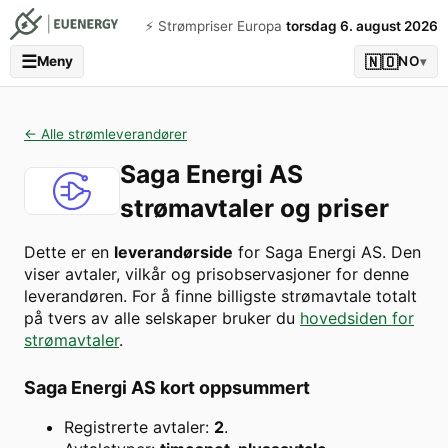
⚡️ Strømpriser Europa
torsdag 6. august 2026
☰
🇳🇴
Meny
NO
▾
← Alle strømleverandører
Saga Energi AS
strømavtaler og priser
Dette er en
leverandørside
for
Saga Energi AS
. Den
viser avtaler, vilkår og prisobservasjoner for denne
leverandøren. For å finne billigste strømavtale totalt
på tvers av alle selskaper bruker du
hovedsiden for
strømavtaler
.
Saga Energi AS
kort oppsummert
Registrerte avtaler:
2
.