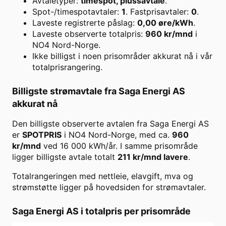
Avtaletyper:
timespot, plussavtale
.
Spot-/timespotavtaler:
1
. Fastprisavtaler:
0
.
Laveste registrerte påslag:
0,00
øre/kWh
.
Laveste observerte totalpris:
960
kr/mnd
i
NO4 Nord-Norge
.
Ikke billigst i noen prisområder akkurat nå i vår
totalprisrangering.
Billigste strømavtale fra
Saga Energi AS
akkurat nå
Den billigste observerte avtalen fra
Saga Energi AS
er
SPOTPRIS
i
NO4 Nord-Norge
, med ca.
960
kr/mnd
ved
16 000
kWh/år. I samme prisområde
ligger billigste avtale totalt
211
kr/mnd lavere
.
Totalrangeringen med nettleie, elavgift, mva og
strømstøtte ligger på hovedsiden for strømavtaler.
Saga Energi AS
i totalpris per prisområde