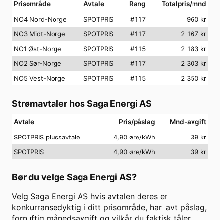
Prisområde
Avtale
Rang
Totalpris/mnd
NO4 Nord-Norge
SPOTPRIS
#
117
960
kr
NO3 Midt-Norge
SPOTPRIS
#
117
2 167
kr
NO1 Øst-Norge
SPOTPRIS
#
115
2 183
kr
NO2 Sør-Norge
SPOTPRIS
#
117
2 303
kr
NO5 Vest-Norge
SPOTPRIS
#
115
2 350
kr
Strømavtaler hos
Saga Energi AS
Avtale
Pris/påslag
Mnd-avgift
SPOTPRIS plussavtale
4,90 øre/kWh
39
kr
SPOTPRIS
4,90 øre/kWh
39
kr
Bør du velge
Saga Energi AS
?
Velg
Saga Energi AS
hvis avtalen deres er
konkurransedyktig i ditt prisområde, har lavt påslag,
fornuftig månedsavgift og vilkår du faktisk tåler.