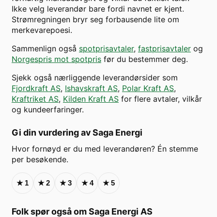
Ikke velg leverandør bare fordi navnet er kjent.
Strømregningen bryr seg forbausende lite om
merkevarepoesi.
Sammenlign også
spotprisavtaler
,
fastprisavtaler
og
Norgespris mot spotpris
før du bestemmer deg.
Sjekk også nærliggende leverandørsider som
Fjordkraft AS
,
Ishavskraft AS
,
Polar Kraft AS
,
Kraftriket AS
,
Kilden Kraft AS
for flere avtaler, vilkår
og kundeerfaringer.
Gi din vurdering av
Saga Energi
Hvor fornøyd er du med leverandøren? Én stemme
per besøkende.
★
1
★
2
★
3
★
4
★
5
Folk spør også om
Saga Energi AS