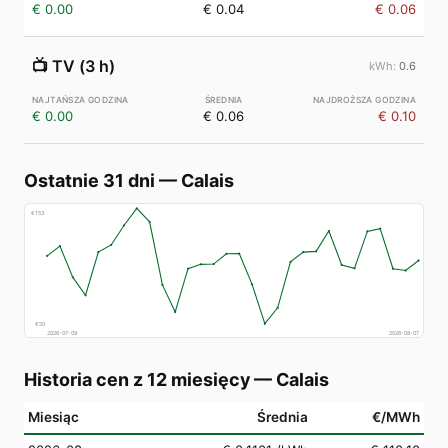
€ 0.00
€ 0.04
€ 0.06
📺
TV (3 h)
0.6
€ 0.00
€ 0.06
€ 0.10
Ostatnie 31 dni
—
Calais
€
153
€
50
2026-07-09
2026-08-07
Historia cen z 12 miesięcy
—
Calais
Miesiąc
Średnia
€/MWh