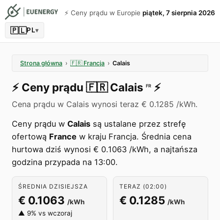
⚡️ Ceny prądu w Europie
piątek, 7 sierpnia 2026
🇵🇱
PL
▾
Strona główna
›
🇫🇷
Francja
›
Calais
⚡️
Ceny prądu
🇫🇷
Calais
⚡️
FR
Cena prądu w Calais wynosi teraz € 0.1285 /kWh.
Ceny prądu w
Calais
są ustalane przez strefę
ofertową
France
w kraju Francja. Średnia cena
hurtowa dziś wynosi € 0.1063 /kWh, a najtańsza
godzina przypada na 13:00.
ŚREDNIA DZISIEJSZA
TERAZ (02:00)
€ 0.1063
€ 0.1285
/kWh
/kWh
▲ 9% vs wczoraj