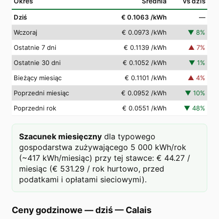
Okres
Średnia
vs dziś
Dziś
€ 0.1063
/kWh
—
Wczoraj
€ 0.0973
/kWh
▼
8
%
Ostatnie 7 dni
€ 0.1139
/kWh
▲
7
%
Ostatnie 30 dni
€ 0.1052
/kWh
▼
1
%
Bieżący miesiąc
€ 0.1101
/kWh
▲
4
%
Poprzedni miesiąc
€ 0.0952
/kWh
▼
10
%
Poprzedni rok
€ 0.0551
/kWh
▼
48
%
Szacunek miesięczny
dla typowego
gospodarstwa zużywającego 5 000 kWh/rok
(~417 kWh/miesiąc) przy tej stawce: € 44.27 /
miesiąc (€ 531.29 / rok hurtowo, przed
podatkami i opłatami sieciowymi).
Ceny godzinowe — dziś
—
Calais