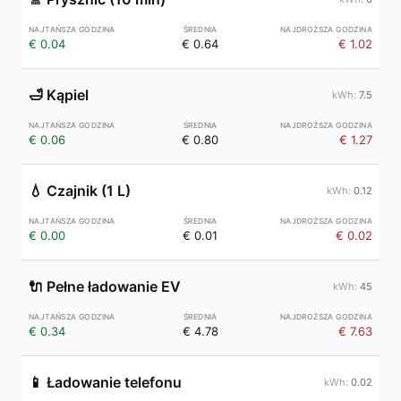
€ 0.04
€ 0.64
€ 1.02
🛁
Kąpiel
7.5
€ 0.06
€ 0.80
€ 1.27
💧
Czajnik (1 L)
0.12
€ 0.00
€ 0.01
€ 0.02
🔌
Pełne ładowanie EV
45
€ 0.34
€ 4.78
€ 7.63
📱
Ładowanie telefonu
0.02