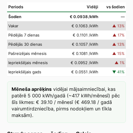
Periods
Vidēji
vs šodien
Šodien
€ 0.0938
/kWh
—
Vakar
€ 0.1063
/kWh
▲
13
%
Pēdējās 7 dienas
€ 0.1101
/kWh
▲
17
%
Pēdējās 30 dienas
€ 0.1057
/kWh
▲
13
%
Pašreizējais mēnesis
€ 0.1081
/kWh
▲
15
%
Iepriekšējais mēnesis
€ 0.0952
/kWh
▲
1
%
Iepriekšējais gads
€ 0.0551
/kWh
▼
41
%
Mēneša aprēķins
vidējai mājsaimniecībai, kas
patērē 5 000 kWh/gadā (~417 kWh/mēnesī) pēc
šīs likmes: € 39.10 / mēnesī (€ 469.18 / gadā
vairumtirdzniecība, pirms nodokļiem un tīkla
maksām).