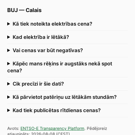
BUJ
—
Calais
Kā tiek noteikta elektrības cena?
Kad elektrība ir lētākā?
Vai cenas var būt negatīvas?
Kāpēc mans rēķins ir augstāks nekā spot
cena?
Cik precīzi ir šie dati?
Kā pārvietot patēriņu uz lētākām stundām?
Kad tiek publicētas rītdienas cenas?
Avots
:
ENTSO-E Transparency Platform
.
Pēdējoreiz
atjaunināts
:
2026-08-08
(
CEST
).