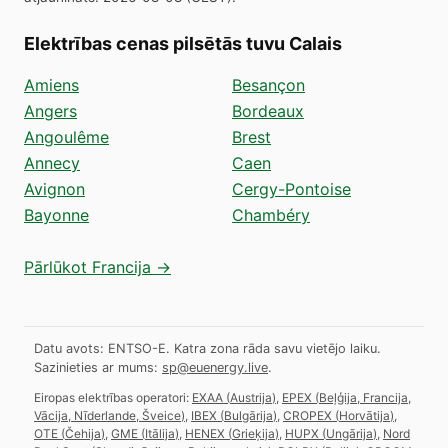
Elektrības cenas pilsētās tuvu Calais
Amiens
Besançon
Angers
Bordeaux
Angoulême
Brest
Annecy
Caen
Avignon
Cergy-Pontoise
Bayonne
Chambéry
Pārlūkot Francija →
Datu avots: ENTSO-E. Katra zona rāda savu vietējo laiku.
Sazinieties ar mums:
sp@euenergy.live
.
Eiropas elektrības operatori:
EXAA
(
Austrija
)
,
EPEX
(
Beļģija, Francija,
Vācija, Nīderlande, Šveice
)
,
IBEX
(
Bulgārija
)
,
CROPEX
(
Horvātija
)
,
OTE
(
Čehija
)
,
GME
(
Itālija
)
,
HENEX
(
Grieķija
)
,
HUPX
(
Ungārija
)
,
Nord