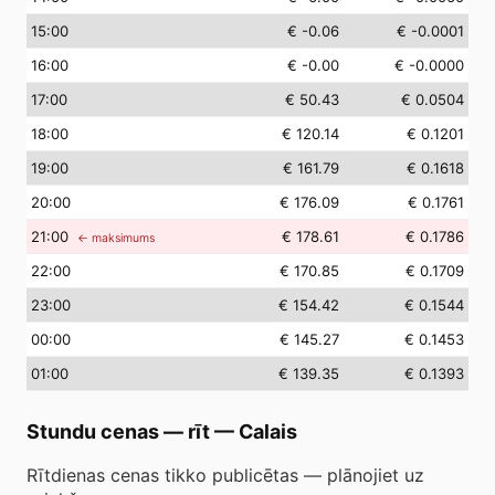
15
:00
€ -0.06
€ -0.0001
16
:00
€ -0.00
€ -0.0000
17
:00
€ 50.43
€ 0.0504
18
:00
€ 120.14
€ 0.1201
19
:00
€ 161.79
€ 0.1618
20
:00
€ 176.09
€ 0.1761
21
:00
€ 178.61
€ 0.1786
← maksimums
22
:00
€ 170.85
€ 0.1709
23
:00
€ 154.42
€ 0.1544
00
:00
€ 145.27
€ 0.1453
01
:00
€ 139.35
€ 0.1393
Stundu cenas — rīt
—
Calais
Rītdienas cenas tikko publicētas — plānojiet uz