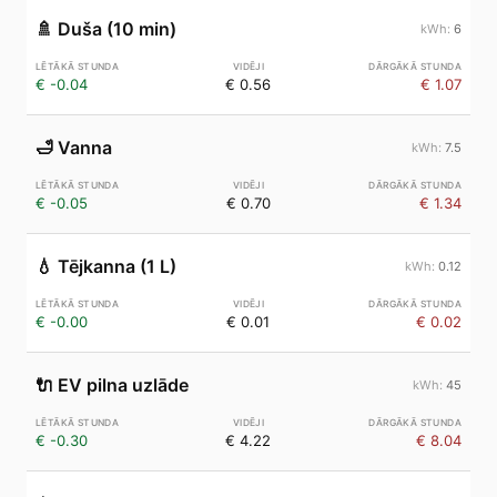
🚿
Duša (10 min)
6
€ -0.04
€ 0.56
€ 1.07
🛁
Vanna
7.5
€ -0.05
€ 0.70
€ 1.34
💧
Tējkanna (1 L)
0.12
€ -0.00
€ 0.01
€ 0.02
🔌
EV pilna uzlāde
45
€ -0.30
€ 4.22
€ 8.04