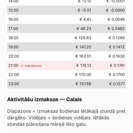
14
:00
€ -0.10
€ -0.0001
15
:00
€ -0.01
€ -0.0000
16
:00
€ 4.61
€ 0.0046
17
:00
€ 46.23
€ 0.0462
18
:00
€ 126.63
€ 0.1266
19
:00
€ 147.20
€ 0.1472
20
:00
€ 163.01
€ 0.1630
21
:00
€ 174.13
€ 0.1741
← maksimums
22
:00
€ 170.00
€ 0.1700
23
:00
€ 157.68
€ 0.1577
Aktivitāšu izmaksas
—
Calais
Diapazons = izmaksas šodienas lētākajā stundā pret
dārgāko. Vidējais = šodienas vidējais. lētākās
stundas plānošana mērķē lēto galu.