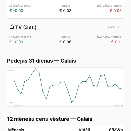
€ -0.00
€ 0.03
€ 0.06
📺
TV (3 st.)
0.6
€ -0.00
€ 0.06
€ 0.11
Pēdējās 31 dienas
—
Calais
€
153
€
50
2026-07-10
2026-08-09
12 mēnešu cenu vēsture
—
Calais
Mēnesis
Vidēji
€/MWh