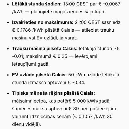
Lētākā stunda šodien:
13:00 CEST par € -0.0067
/kWh — plānojiet smagās ierīces šajā logā.
Izvairieties no maksimuma:
21:00 CEST sasniedz
€ 0.1786 /kWh pilsētā Calais — atlieciet trauku
mašīnu vai EV uzlādi, ja varat.
Trauku mašīna pilsētā Calais:
lētākajā stundā ~€
-0.01; maksimumā € 0.25 — ievērojami
ietaupījumi gadā.
EV uzlāde pilsētā Calais:
50 kWh uzlāde lētākajā
stundā izmaksā aptuveni € -0.34.
Tipisks mēneša rēķins pilsētā Calais:
mājsaimniecība, kas patērē 5 000 kWh/gadā,
šomēnes maksā aptuveni € 39 pēc pašreizējām
vairumtirdzniecības cenām (€ 0.1057 /kWh 30
dienu vidējā).