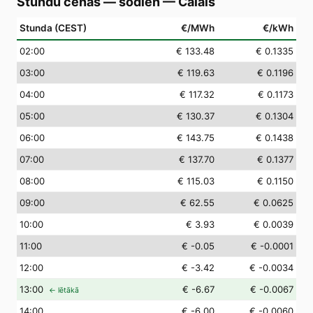
Stundu cenas — šodien
—
Calais
Stunda (CEST)
€/MWh
€/kWh
02
:00
€ 133.48
€ 0.1335
03
:00
€ 119.63
€ 0.1196
04
:00
€ 117.32
€ 0.1173
05
:00
€ 130.37
€ 0.1304
06
:00
€ 143.75
€ 0.1438
07
:00
€ 137.70
€ 0.1377
08
:00
€ 115.03
€ 0.1150
09
:00
€ 62.55
€ 0.0625
10
:00
€ 3.93
€ 0.0039
11
:00
€ -0.05
€ -0.0001
12
:00
€ -3.42
€ -0.0034
13
:00
€ -6.67
€ -0.0067
← lētākā
14
:00
€ -6.00
€ -0.0060