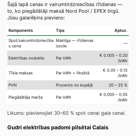
Šajā lapā cenas ir vairumtirdzniecības rītdienas —
to, ko piegādātāji maksā Nord Pool / EPEX tirgū.
Jūsu galarēķins pievieno:
Komponents
Tips
Aptuv.
Spot/vairumtirdzniecība
Mainīga — rītdienas
—
s cena
izsole
€ 0.005 – 0.20
Elektrības nodoklis
Par kWh
/kWh
€ 0.05 – 0.15
Tīkla maksas
Par kWh + fiksētā
/kWh
PVN
Procents no kopējā
20 – 25 %
€ 0.005 – 0.05
Piegādātāja marža
Par kWh
/kWh
Likums: pievienojiet 30–60 % spot cenai gala cenai.
Gudri elektrības padomi pilsētai Calais