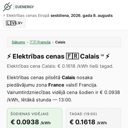
⚡️ Elektrības cenas Eiropā
sestdiena, 2026. gada 8. augusts
🇱🇻
LV
▾
Sākums
›
🇫🇷
Francija
›
Calais
⚡️
Elektrības cenas
🇫🇷
Calais
⚡️
FR
Elektrības cena Calais: € 0.1618 /kWh tieši tagad.
Elektrības cenas pilsētā
Calais
nosaka
piedāvājumu zona
France
valstī Francija.
Vairumtirdzniecības vidējā cena šodien ir € 0.0938
/kWh, lētākā stunda — 13:00.
ŠODIENAS VIDĒJAIS
TAGAD (19:00)
€ 0.0938
€ 0.1618
/kWh
/kWh