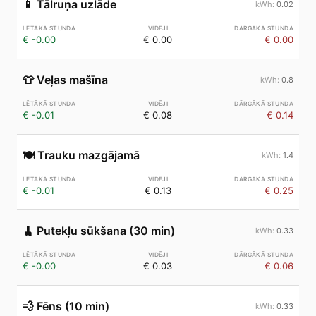
📱
Tālruņa uzlāde
0.02
€ -0.00
€ 0.00
€ 0.00
👕
Veļas mašīna
0.8
€ -0.01
€ 0.08
€ 0.14
🍽️
Trauku mazgājamā
1.4
€ -0.01
€ 0.13
€ 0.25
🧹
Putekļu sūkšana (30 min)
0.33
€ -0.00
€ 0.03
€ 0.06
💨
Fēns (10 min)
0.33