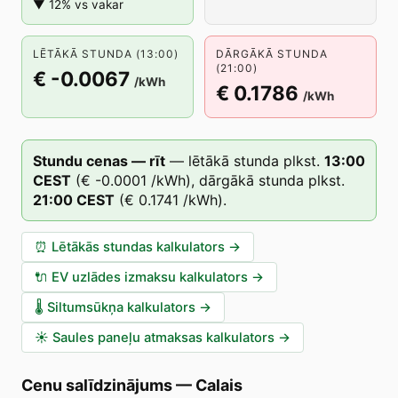
▼ 12% vs vakar
LĒTĀKĀ STUNDA (13:00)
DĀRGĀKĀ STUNDA
(21:00)
€ -0.0067
/kWh
€ 0.1786
/kWh
Stundu cenas — rīt
—
lētākā stunda plkst.
13
:00
CEST
(
€ -0.0001
/kWh),
dārgākā stunda plkst.
21
:00
CEST
(
€ 0.1741
/kWh).
⏰
Lētākās stundas kalkulators
→
🔌
EV uzlādes izmaksu kalkulators
→
🌡️
Siltumsūkņa kalkulators
→
☀️
Saules paneļu atmaksas kalkulators
→
Cenu salīdzinājums
—
Calais