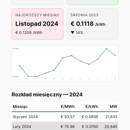
NAJDROŻSZY MIESIĄC
ŚREDNIA 2023
Listopad 2024
€ 0.1118
/kWh
€ 0.1206 /kWh
▼ 14%
€ 0.1206
€ 0.0754
01
02
03
04
05
06
07
08
09
10
11
12
Rozkład miesięczny — 2024
Miesiąc
€/MWh
€/kWh
MW
Styczeń 2024
€ 93.57
€ 0.0936
21,633
Luty 2024
€ 75.98
€ 0.0760
20,645