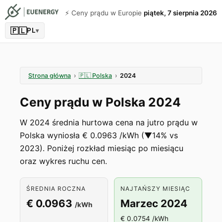
⚡️ Ceny prądu w Europie
piątek, 7 sierpnia 2026
🇵🇱
PL
▾
Strona główna
›
🇵🇱
Polska
›
2024
Ceny prądu w Polska 2024
W 2024 średnia hurtowa cena na jutro prądu w
Polska wyniosła € 0.0963 /kWh (▼14% vs
2023). Poniżej rozkład miesiąc po miesiącu
oraz wykres ruchu cen.
ŚREDNIA ROCZNA
NAJTAŃSZY MIESIĄC
€ 0.0963
Marzec 2024
/kWh
€ 0.0754 /kWh