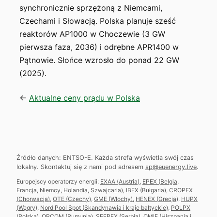
synchronicznie sprzężoną z Niemcami,
Czechami i Słowacją. Polska planuje sześć
reaktorów AP1000 w Choczewie (3 GW
pierwsza faza, 2036) i odrębne APR1400 w
Pątnowie. Słońce wzrosło do ponad 22 GW
(2025).
←
Aktualne ceny prądu w Polska
Źródło danych: ENTSO-E. Każda strefa wyświetla swój czas
lokalny.
Skontaktuj się z nami pod adresem
sp@euenergy.live
.
Europejscy operatorzy energii:
EXAA
(
Austria
)
,
EPEX
(
Belgia,
Francja, Niemcy, Holandia, Szwajcaria
)
,
IBEX
(
Bułgaria
)
,
CROPEX
(
Chorwacja
)
,
OTE
(
Czechy
)
,
GME
(
Włochy
)
,
HENEX
(
Grecja
)
,
HUPX
(
Węgry
)
,
Nord Pool Spot
(
Skandynawia i kraje bałtyckie
)
,
POLPX
(
Polska
)
,
OPCOM
(
Rumunia
)
,
SEEPEX
(
Serbia
)
,
OMIE
(
Hiszpania i