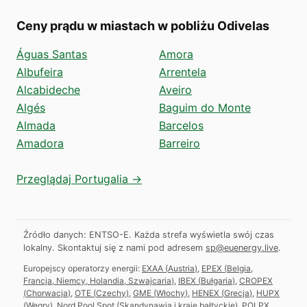
Ceny prądu w miastach w pobliżu Odivelas
Águas Santas
Amora
Albufeira
Arrentela
Alcabideche
Aveiro
Algés
Baguim do Monte
Almada
Barcelos
Amadora
Barreiro
Przeglądaj Portugalia →
Źródło danych: ENTSO-E. Każda strefa wyświetla swój czas
lokalny.
Skontaktuj się z nami pod adresem
sp@euenergy.live
.
Europejscy operatorzy energii:
EXAA
(
Austria
)
,
EPEX
(
Belgia,
Francja, Niemcy, Holandia, Szwajcaria
)
,
IBEX
(
Bułgaria
)
,
CROPEX
(
Chorwacja
)
,
OTE
(
Czechy
)
,
GME
(
Włochy
)
,
HENEX
(
Grecja
)
,
HUPX
(
Węgry
)
,
Nord Pool Spot
(
Skandynawia i kraje bałtyckie
)
,
POLPX