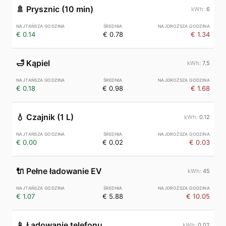
🚿
Prysznic (10 min)
6
€ 0.14
€ 0.78
€ 1.34
🛁
Kąpiel
7.5
€ 0.18
€ 0.98
€ 1.68
💧
Czajnik (1 L)
0.12
€ 0.00
€ 0.02
€ 0.03
🔌
Pełne ładowanie EV
45
€ 1.07
€ 5.88
€ 10.05
📱
Ładowanie telefonu
0.02