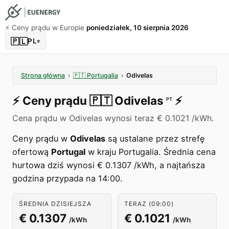
⚡️ Ceny prądu w Europie
poniedziałek, 10 sierpnia 2026
🇵🇱
PL
▾
Strona główna
›
🇵🇹
Portugalia
›
Odivelas
⚡️
Ceny prądu
🇵🇹
Odivelas
⚡️
PT
Cena prądu w Odivelas wynosi teraz € 0.1021 /kWh.
Ceny prądu w
Odivelas
są ustalane przez strefę
ofertową
Portugal
w kraju Portugalia. Średnia cena
hurtowa dziś wynosi € 0.1307 /kWh, a najtańsza
godzina przypada na 14:00.
ŚREDNIA DZISIEJSZA
TERAZ (09:00)
€ 0.1307
€ 0.1021
/kWh
/kWh