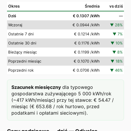
Okres
Średnia
vs dziś
Dziś
€ 0.1307
/kWh
—
Wczoraj
€ 0.0944
/kWh
▼
28
%
Ostatnie 7 dni
€ 0.1214
/kWh
▼
7
%
Ostatnie 30 dni
€ 0.1176
/kWh
▼
10
%
Bieżący miesiąc
€ 0.1199
/kWh
▼
8
%
Poprzedni miesiąc
€ 0.1070
/kWh
▼
18
%
Poprzedni rok
€ 0.0706
/kWh
▼
46
%
Szacunek miesięczny
dla typowego
gospodarstwa zużywającego 5 000 kWh/rok
(~417 kWh/miesiąc) przy tej stawce: € 54.47 /
miesiąc (€ 653.68 / rok hurtowo, przed
podatkami i opłatami sieciowymi).