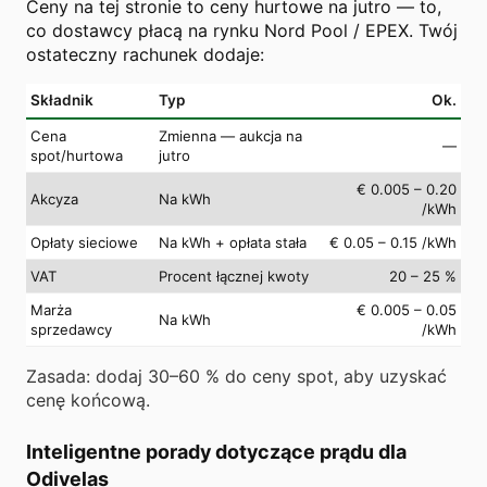
Ceny na tej stronie to ceny hurtowe na jutro — to,
co dostawcy płacą na rynku Nord Pool / EPEX. Twój
ostateczny rachunek dodaje:
Składnik
Typ
Ok.
Cena
Zmienna — aukcja na
—
spot/hurtowa
jutro
€ 0.005 – 0.20
Akcyza
Na kWh
/kWh
Opłaty sieciowe
Na kWh + opłata stała
€ 0.05 – 0.15 /kWh
VAT
Procent łącznej kwoty
20 – 25 %
Marża
€ 0.005 – 0.05
Na kWh
sprzedawcy
/kWh
Zasada: dodaj 30–60 % do ceny spot, aby uzyskać
cenę końcową.
Inteligentne porady dotyczące prądu dla
Odivelas