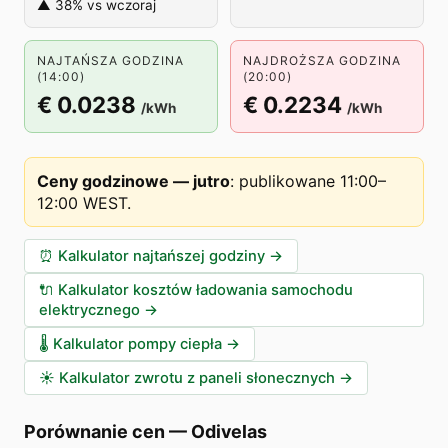
▲ 38% vs wczoraj
NAJTAŃSZA GODZINA
NAJDROŻSZA GODZINA
(14:00)
(20:00)
€ 0.0238
€ 0.2234
/kWh
/kWh
Ceny godzinowe — jutro
:
publikowane 11:00–
12:00 WEST
.
⏰
Kalkulator najtańszej godziny
→
🔌
Kalkulator kosztów ładowania samochodu
elektrycznego
→
🌡️
Kalkulator pompy ciepła
→
☀️
Kalkulator zwrotu z paneli słonecznych
→
Porównanie cen
—
Odivelas