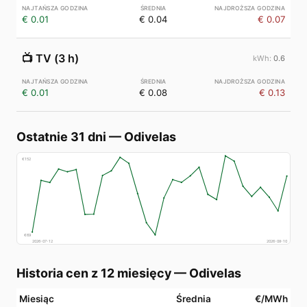
€ 0.01
€ 0.04
€ 0.07
📺
TV (3 h)
0.6
€ 0.01
€ 0.08
€ 0.13
Ostatnie 31 dni
—
Odivelas
€
152
€
69
2026-07-12
2026-08-10
Historia cen z 12 miesięcy
—
Odivelas
Miesiąc
Średnia
€/MWh