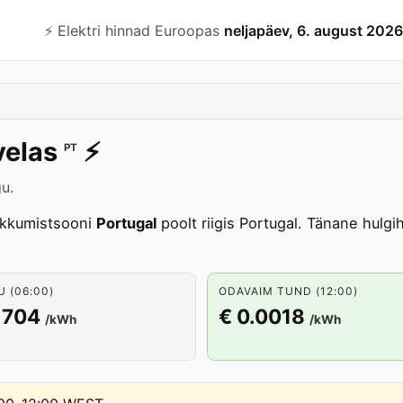
⚡️ Elektri hinnad Euroopas
neljapäev, 6. august 2026
velas
⚡️
PT
gu.
kkumistsooni
Portugal
poolt riigis Portugal. Tänane hul
 (06:00)
ODAVAIM TUND (12:00)
1704
€ 0.0018
/kWh
/kWh