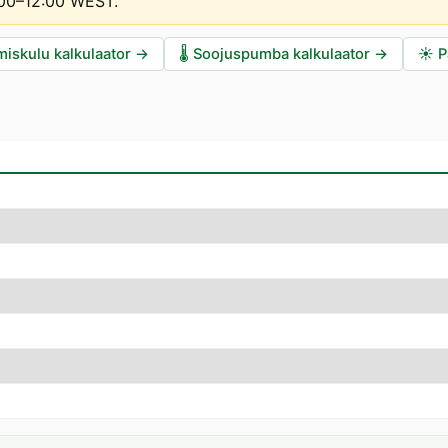
1:00–12:00 WEST
.
miskulu kalkulaator
→
🌡️
Soojuspumba kalkulaator
→
☀️
P