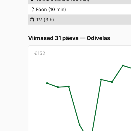
💨
Föön (10 min)
📺
TV (3 h)
Viimased 31 päeva
—
Odivelas
€
152