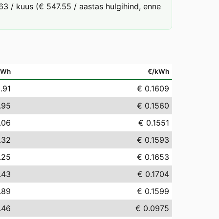
63 / kuus (€ 547.55 / aastas hulgihind, enne
MWh
€/kWh
.91
€ 0.1609
.95
€ 0.1560
.06
€ 0.1551
.32
€ 0.1593
.25
€ 0.1653
.43
€ 0.1704
.89
€ 0.1599
.46
€ 0.0975