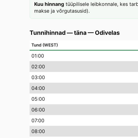
Kuu hinnang
tüüpilisele leibkonnale, kes t
makse ja võrgutasusid).
Tunnihinnad — täna
—
Odivelas
Tund (WEST)
01
:00
02
:00
03
:00
04
:00
05
:00
06
:00
07
:00
08
:00