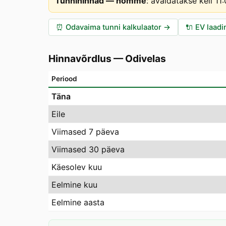
Tunnihinnad — homme
:
avaldatakse kell 1
⏰
Odavaima tunni kalkulaator
→
🔌
EV laadi
Hinnavõrdlus
—
Odivelas
Periood
Täna
Eile
Viimased 7 päeva
Viimased 30 päeva
Käesolev kuu
Eelmine kuu
Eelmine aasta