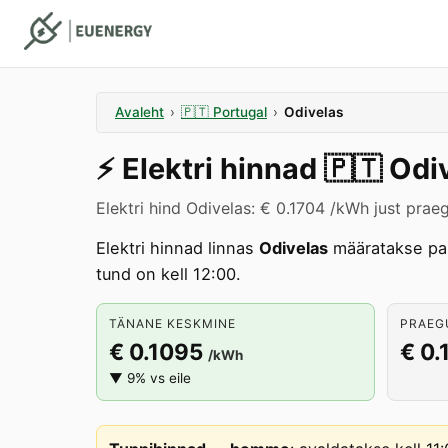
Avaleht
›
🇵🇹
Portugal
›
Odivelas
⚡️
Elektri hinnad
🇵🇹
Odi
Elektri hind Odivelas: € 0.1704 /kWh just prae
Elektri hinnad linnas
Odivelas
määratakse pa
tund on kell 12:00.
TÄNANE KESKMINE
PRAEGU
€ 0.1095
€ 0.
/kWh
▼ 9% vs eile