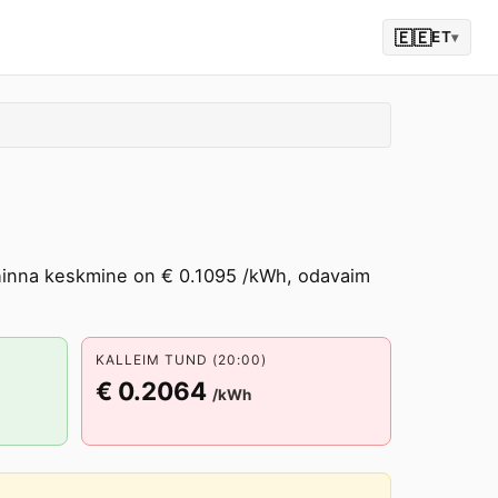
🇪🇪
ET
▾
gihinna keskmine on € 0.1095 /kWh, odavaim
KALLEIM TUND (20:00)
€ 0.2064
/kWh