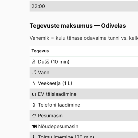
22
:00
Tegevuste maksumus
—
Odivelas
Vahemik = kulu tänase odavaima tunni vs. kal
Tegevus
🚿
Dušš (10 min)
🛁
Vann
💧
Veekeetja (1 L)
🔌
EV täislaadimine
📱
Telefoni laadimine
👕
Pesumasin
🍽️
Nõudepesumasin
🧹
Tolmu imemine (30 min)