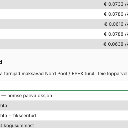
€ 0.0733
/
€ 0.0786
/
€ 0.0616
/
€ 0.0788
/
€ 0.0638
/
d
 tarnijad maksavad Nord Pool / EPEX turul. Teie lõpparvel
 — homse päeva oksjon
hta
ta + fikseeritud
nt kogusummast