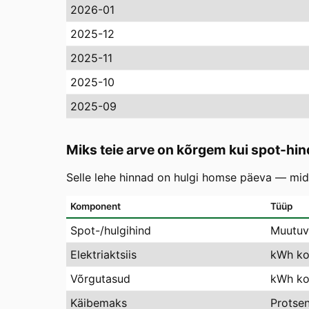
2026-01
2025-12
2025-11
2025-10
2025-09
Miks teie arve on kõrgem kui spot-hin
Selle lehe hinnad on hulgi homse päeva — mida
Komponent
Tüüp
Spot-/hulgihind
Muutuv
Elektriaktsiis
kWh ko
Võrgutasud
kWh koh
Käibemaks
Protse