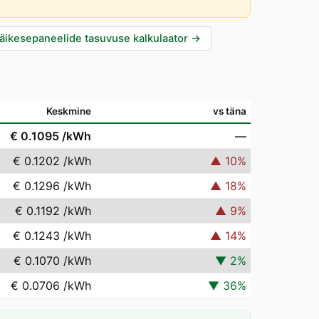
äikesepaneelide tasuvuse kalkulaator
→
Keskmine
vs täna
€ 0.1095
/kWh
—
€ 0.1202
/kWh
▲
10
%
€ 0.1296
/kWh
▲
18
%
€ 0.1192
/kWh
▲
9
%
€ 0.1243
/kWh
▲
14
%
€ 0.1070
/kWh
▼
2
%
€ 0.0706
/kWh
▼
36
%