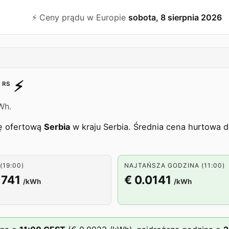
⚡️ Ceny prądu w Europie
sobota, 8 sierpnia 2026
⚡️
RS
Wh.
fę ofertową
Serbia
w kraju Serbia. Średnia cena hurtowa d
(19:00)
NAJTAŃSZA GODZINA (11:00)
1741
€ 0.0141
/kWh
/kWh