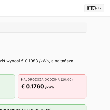
🇵🇱
PL
▾
ziś wynosi € 0.1083 /kWh, a najtańsza
NAJDROŻSZA GODZINA (20:00)
€ 0.1760
/kWh