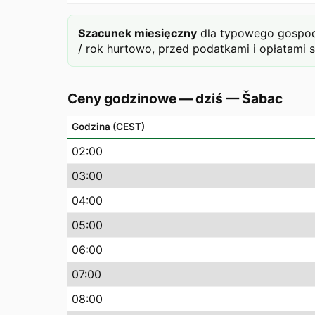
Szacunek miesięczny
dla typowego gospoda
/ rok hurtowo, przed podatkami i opłatami 
Ceny godzinowe — dziś
—
Šabac
Godzina (CEST)
02
:00
03
:00
04
:00
05
:00
06
:00
07
:00
08
:00