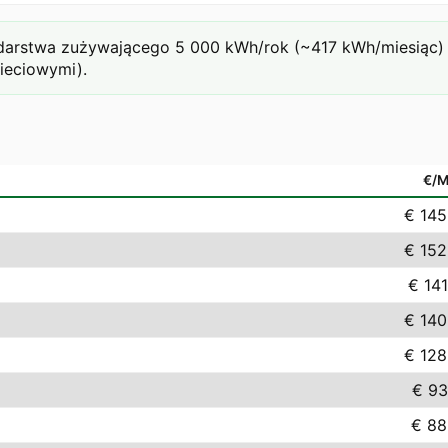
rstwa zużywającego 5 000 kWh/rok (~417 kWh/miesiąc) prz
sieciowymi).
€/
€ 145
€ 152
€ 141
€ 140
€ 128
€ 93
€ 88