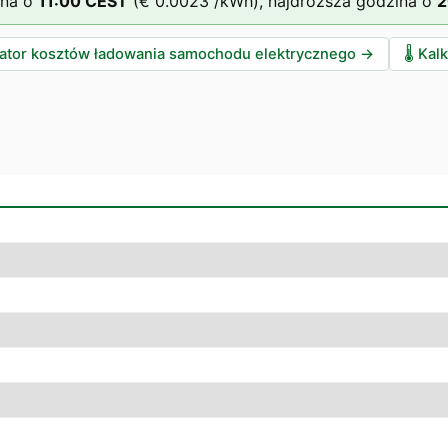
ina o
11
:00
CEST
(
€ 0.0023
/kWh),
najdroższa godzina o
2
lator kosztów ładowania samochodu elektrycznego
→
🌡️
Kalk