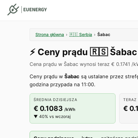
Strona główna
›
🇷🇸
Serbia
›
Šabac
⚡️
Ceny prądu
🇷🇸
Šabac
Cena prądu w Šabac wynosi teraz € 0.1741 /k
Ceny prądu w
Šabac
są ustalane przez stre
godzina przypada na 11:00.
ŚREDNIA DZISIEJSZA
TERAZ 
€ 0.1083
€ 0.
/kWh
▼ 40% vs wczoraj