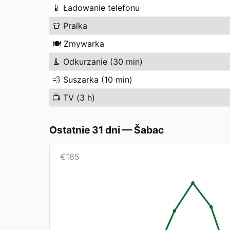
📱
Ładowanie telefonu
👕
Pralka
🍽️
Zmywarka
🧹
Odkurzanie (30 min)
💨
Suszarka (10 min)
📺
TV (3 h)
Ostatnie 31 dni
—
Šabac
€
185