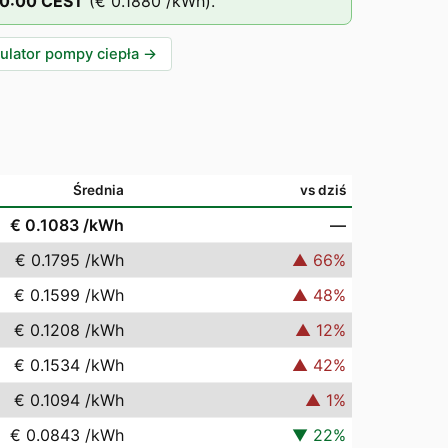
0
:00
CEST
(
€ 0.1880
/kWh).
ulator pompy ciepła
→
Średnia
vs dziś
€ 0.1083
/kWh
—
€ 0.1795
/kWh
▲
66
%
€ 0.1599
/kWh
▲
48
%
€ 0.1208
/kWh
▲
12
%
€ 0.1534
/kWh
▲
42
%
€ 0.1094
/kWh
▲
1
%
€ 0.0843
/kWh
▼
22
%