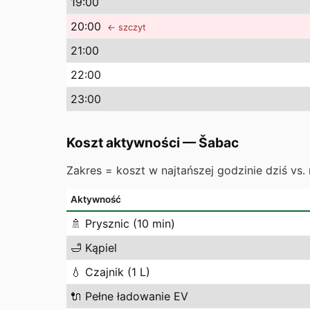
19
:00
20
:00
← szczyt
21
:00
22
:00
23
:00
Koszt aktywności
—
Šabac
Zakres = koszt w najtańszej godzinie dziś vs. 
Aktywność
🚿
Prysznic (10 min)
🛁
Kąpiel
💧
Czajnik (1 L)
🔌
Pełne ładowanie EV