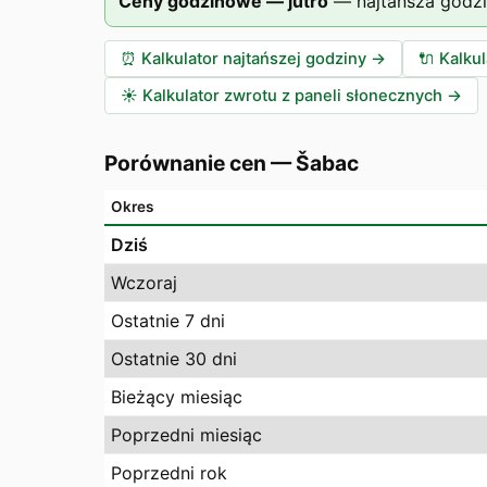
Ceny godzinowe — jutro
—
najtańsza godz
⏰
Kalkulator najtańszej godziny
→
🔌
Kalku
☀️
Kalkulator zwrotu z paneli słonecznych
→
Porównanie cen
—
Šabac
Okres
Dziś
Wczoraj
Ostatnie 7 dni
Ostatnie 30 dni
Bieżący miesiąc
Poprzedni miesiąc
Poprzedni rok