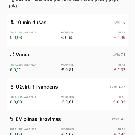
galą.
🚿
10 min dušas
6
€ 0,08
€ 0,65
€ 1,06
🛁
Vonia
7.5
€ 0,11
€ 0,81
€ 1,32
💧
Užvirti 1 l vandens
0.12
€ 0,00
€ 0,01
€ 0,02
🔌
EV pilnas įkrovimas
45
€ 0,63
€ 4,87
€ 7,92