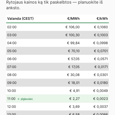
Rytojaus kainos ką tik paskelbtos — planuokite iš
anksto.
Valanda (CEST)
€/MWh
€/kWh
02
:00
€ 106,00
€ 0,1060
03
:00
€ 100,30
€ 0,1003
04
:00
€ 99,84
€ 0,0998
05
:00
€ 70,10
€ 0,0701
06
:00
€ 57,05
€ 0,0571
07
:00
€ 17,05
€ 0,0171
08
:00
€ 30,08
€ 0,0301
09
:00
€ 18,01
€ 0,0180
10
:00
€ 4,91
€ 0,0049
11
:00
€ 2,27
€ 0,0023
← pigiausias
12
:00
€ 3,69
€ 0,0037
13
:00
€ 6,58
€ 0,0066