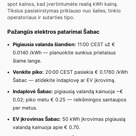
spot kainos, kad įvertintumėte realią kWh kainą.
Tikslus pasiskirstymas priklauso nuo šalies, tinklo
operatoriaus ir sutarties tipo.
Pažangūs elektros patarimai Šabac
Pigiausia valanda šiandien:
11:00 CEST už €
0.0140 /kWh — planuokite sunkius prietaisus
šiame lange.
Venkite piko:
20:00 CEST pasiekia € 0.1760 /kWh
Šabac — atidėkite indaplovę ar EV įkrovimą.
Indaplovė Šabac:
pigiausią valandą kainuoja ~€
0.02; piko metu € 0.25 — reikšmingos santaupos
per metus.
EV įkrovimas Šabac:
50 kWh įkrovimas pigiausią
valandą kainuoja apie € 0.70.