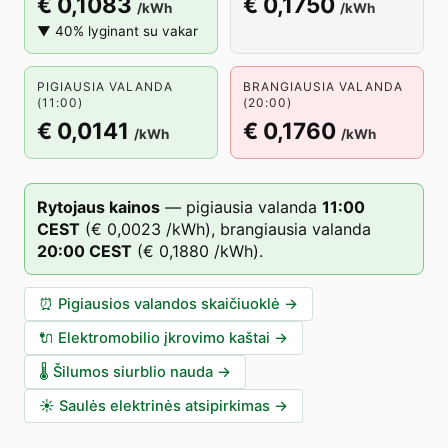
€ 0,1083
€ 0,1750
/kWh
/kWh
▼ 40% lyginant su vakar
PIGIAUSIA VALANDA
BRANGIAUSIA VALANDA
(11:00)
(20:00)
€ 0,0141
€ 0,1760
/kWh
/kWh
Rytojaus kainos
—
pigiausia valanda
11
:00
CEST
(
€ 0,0023
/kWh),
brangiausia valanda
20
:00
CEST
(
€ 0,1880
/kWh).
⏰
Pigiausios valandos skaičiuoklė
→
🔌
Elektromobilio įkrovimo kaštai
→
🌡️
Šilumos siurblio nauda
→
☀️
Saulės elektrinės atsipirkimas
→