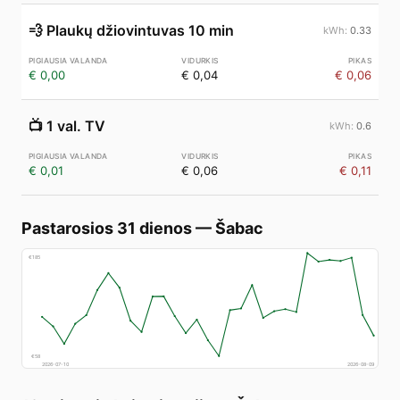
💨
Plaukų džiovintuvas 10 min
0.33
€ 0,00
€ 0,04
€ 0,06
📺
1 val. TV
0.6
€ 0,01
€ 0,06
€ 0,11
Pastarosios 31 dienos
—
Šabac
€
185
€
58
2026-07-10
2026-08-09