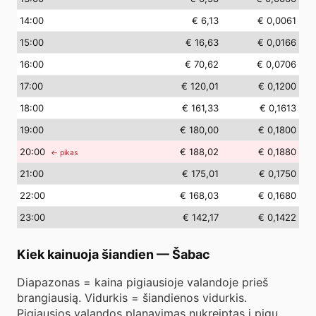
14
:00
€ 6,13
€ 0,0061
15
:00
€ 16,63
€ 0,0166
16
:00
€ 70,62
€ 0,0706
17
:00
€ 120,01
€ 0,1200
18
:00
€ 161,33
€ 0,1613
19
:00
€ 180,00
€ 0,1800
20
:00
€ 188,02
€ 0,1880
← pikas
21
:00
€ 175,01
€ 0,1750
22
:00
€ 168,03
€ 0,1680
23
:00
€ 142,17
€ 0,1422
Kiek kainuoja šiandien
—
Šabac
Diapazonas = kaina pigiausioje valandoje prieš
brangiausią. Vidurkis = šiandienos vidurkis.
Pigiausios valandos planavimas nukreiptas į pigų