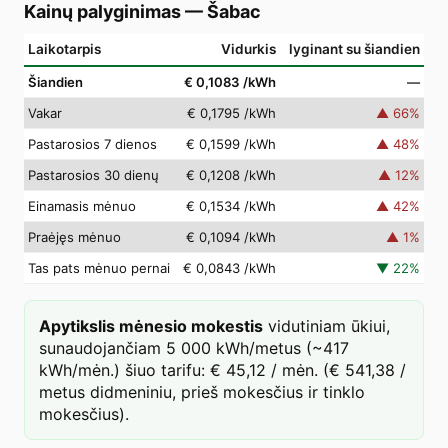
Kainų palyginimas
—
Šabac
Laikotarpis
Vidurkis
lyginant su šiandien
Šiandien
€ 0,1083
/kWh
—
Vakar
€ 0,1795
/kWh
▲
66
%
Pastarosios 7 dienos
€ 0,1599
/kWh
▲
48
%
Pastarosios 30 dienų
€ 0,1208
/kWh
▲
12
%
Einamasis mėnuo
€ 0,1534
/kWh
▲
42
%
Praėjęs mėnuo
€ 0,1094
/kWh
▲
1
%
Tas pats mėnuo pernai
€ 0,0843
/kWh
▼
22
%
Apytikslis mėnesio mokestis
vidutiniam ūkiui,
sunaudojančiam 5 000 kWh/metus (~417
kWh/mėn.) šiuo tarifu: € 45,12 / mėn. (€ 541,38 /
metus didmeniniu, prieš mokesčius ir tinklo
mokesčius).