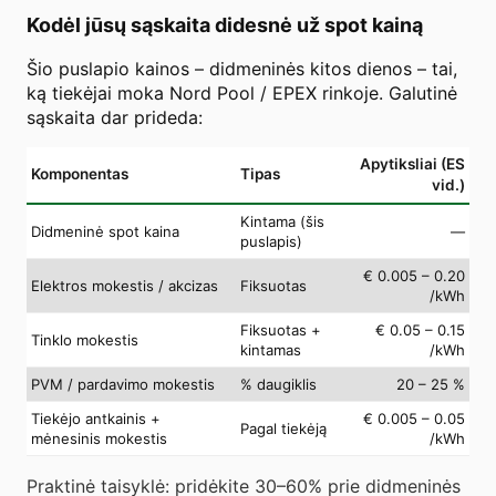
Kodėl jūsų sąskaita didesnė už spot kainą
Šio puslapio kainos – didmeninės kitos dienos – tai,
ką tiekėjai moka Nord Pool / EPEX rinkoje. Galutinė
sąskaita dar prideda:
Apytiksliai (ES
Komponentas
Tipas
vid.)
Kintama (šis
Didmeninė spot kaina
—
puslapis)
€ 0.005 – 0.20
Elektros mokestis / akcizas
Fiksuotas
/kWh
Fiksuotas +
€ 0.05 – 0.15
Tinklo mokestis
kintamas
/kWh
PVM / pardavimo mokestis
% daugiklis
20 – 25 %
Tiekėjo antkainis +
€ 0.005 – 0.05
Pagal tiekėją
mėnesinis mokestis
/kWh
Praktinė taisyklė: pridėkite 30–60% prie didmeninės