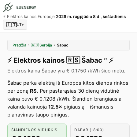
⚡️ Elektros kainos Europoje
2026 m. rugpjūčio 8 d., šeštadienis
🇱🇹
LT
▾
Pradžia
›
🇷🇸
Serbija
›
Šabac
⚡️
Elektros kainos
🇷🇸
Šabac
⚡️
RS
Elektros kaina Šabac yra € 0,1750 /kWh šiuo metu.
Šabac perka elektrą iš Europos kitos dienos rinkos
per zoną
RS
. Per pastarąsias 30 dienų vidutinė
kaina buvo € 0.1208 /kWh. Šiandien brangiausia
valanda kainuoja
12.5×
pigiausią – išmanusis
planavimas taupo pinigus.
ŠIANDIENOS VIDURKIS
DABAR (18:00)