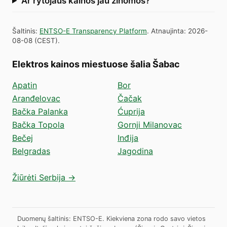
Ar rytojaus kainos jau žinomos?
Šaltinis
:
ENTSO-E Transparency Platform
.
Atnaujinta
:
2026-
08-08
(
CEST
).
Elektros kainos miestuose šalia Šabac
Apatin
Bor
Aranđelovac
Čačak
Bačka Palanka
Ćuprija
Bačka Topola
Gornji Milanovac
Bečej
Inđija
Belgradas
Jagodina
Žiūrėti Serbija →
Duomenų šaltinis: ENTSO-E. Kiekviena zona rodo savo vietos