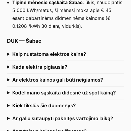
Tipinė mėnesio sąskaita Šabac:
ūkis, naudojantis
5 000 kWh/metus, šį mėnesį moka apie € 45
esant dabartinėms didmeninėms kainoms (€
0.1208 /kWh 30 dienų vidurkis).
DUK
—
Šabac
Kaip nustatoma elektros kaina?
Kada elektra pigiausia?
Ar elektros kainos gali būti neigiamos?
Kodėl mano sąskaita didesnė už spot kainą?
Kiek tikslūs šie duomenys?
Ar galiu sutaupyti pakeitęs vartojimo laiką?