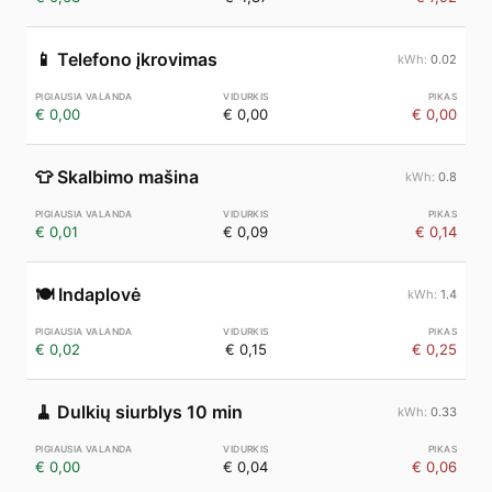
📱
Telefono įkrovimas
0.02
€ 0,00
€ 0,00
€ 0,00
👕
Skalbimo mašina
0.8
€ 0,01
€ 0,09
€ 0,14
🍽️
Indaplovė
1.4
€ 0,02
€ 0,15
€ 0,25
🧹
Dulkių siurblys 10 min
0.33
€ 0,00
€ 0,04
€ 0,06