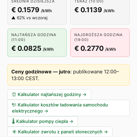
ŚREDNIA DZISIEJSZA
TERAZ (10:00)
€ 0.1579
€ 0.1139
/kWh
/kWh
▲ 62% vs wczoraj
NAJTAŃSZA GODZINA
NAJDROŻSZA GODZINA
(11:00)
(19:00)
€ 0.0825
€ 0.2770
/kWh
/kWh
Ceny godzinowe — jutro
:
publikowane 12:00–
13:00 CEST
.
⏰
Kalkulator najtańszej godziny
→
🔌
Kalkulator kosztów ładowania samochodu
elektrycznego
→
🌡️
Kalkulator pompy ciepła
→
☀️
Kalkulator zwrotu z paneli słonecznych
→