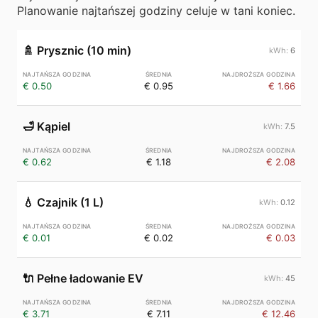
Planowanie najtańszej godziny celuje w tani koniec.
🚿
Prysznic (10 min)
6
€ 0.50
€ 0.95
€ 1.66
🛁
Kąpiel
7.5
€ 0.62
€ 1.18
€ 2.08
💧
Czajnik (1 L)
0.12
€ 0.01
€ 0.02
€ 0.03
🔌
Pełne ładowanie EV
45
€ 3.71
€ 7.11
€ 12.46