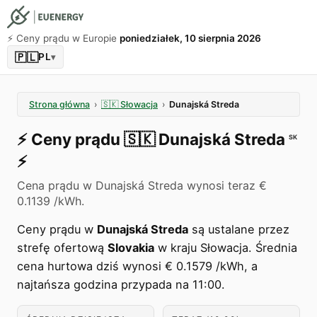
⚡️ Ceny prądu w Europie
poniedziałek, 10 sierpnia 2026
🇵🇱
PL
▾
Strona główna
›
🇸🇰
Słowacja
›
Dunajská Streda
⚡️
Ceny prądu
🇸🇰
Dunajská Streda
SK
⚡️
Cena prądu w Dunajská Streda wynosi teraz €
0.1139 /kWh.
Ceny prądu w
Dunajská Streda
są ustalane przez
strefę ofertową
Slovakia
w kraju Słowacja. Średnia
cena hurtowa dziś wynosi € 0.1579 /kWh, a
najtańsza godzina przypada na 11:00.