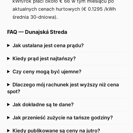
kWh/rok płaci około € 66 w tym miesiącu po
aktualnych cenach hurtowych (€ 0.1295 /kWh
średnia 30-dniowa).
FAQ
—
Dunajská Streda
Jak ustalana jest cena prądu?
Kiedy prąd jest najtańszy?
Czy ceny mogą być ujemne?
Dlaczego mój rachunek jest wyższy niż cena
spot?
Jak dokładne są te dane?
Jak przenieść zużycie na tańsze godziny?
Kiedy publikowane są ceny na jutro?