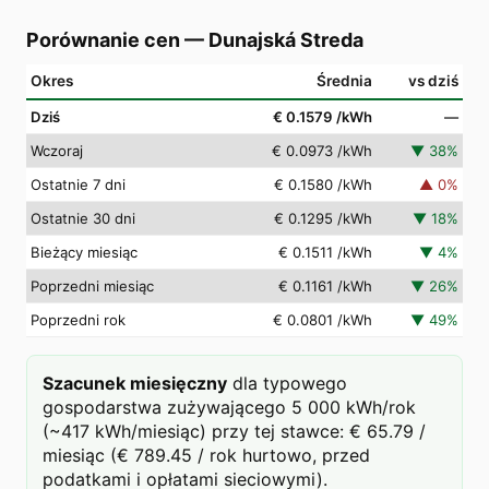
Porównanie cen
—
Dunajská Streda
Okres
Średnia
vs dziś
Dziś
€ 0.1579
/kWh
—
Wczoraj
€ 0.0973
/kWh
▼
38
%
Ostatnie 7 dni
€ 0.1580
/kWh
▲
0
%
Ostatnie 30 dni
€ 0.1295
/kWh
▼
18
%
Bieżący miesiąc
€ 0.1511
/kWh
▼
4
%
Poprzedni miesiąc
€ 0.1161
/kWh
▼
26
%
Poprzedni rok
€ 0.0801
/kWh
▼
49
%
Szacunek miesięczny
dla typowego
gospodarstwa zużywającego 5 000 kWh/rok
(~417 kWh/miesiąc) przy tej stawce: € 65.79 /
miesiąc (€ 789.45 / rok hurtowo, przed
podatkami i opłatami sieciowymi).