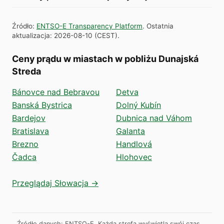
Źródło
:
ENTSO-E Transparency Platform
.
Ostatnia
aktualizacja
:
2026-08-10
(
CEST
).
Ceny prądu w miastach w pobliżu Dunajská
Streda
Bánovce nad Bebravou
Detva
Banská Bystrica
Dolný Kubín
Bardejov
Dubnica nad Váhom
Bratislava
Galanta
Brezno
Handlová
Čadca
Hlohovec
Przeglądaj Słowacja →
Źródło danych: ENTSO-E. Każda strefa wyświetla swój czas