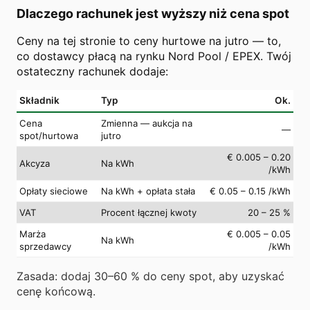
Dlaczego rachunek jest wyższy niż cena spot
Ceny na tej stronie to ceny hurtowe na jutro — to,
co dostawcy płacą na rynku Nord Pool / EPEX. Twój
ostateczny rachunek dodaje:
Składnik
Typ
Ok.
Cena
Zmienna — aukcja na
—
spot/hurtowa
jutro
€ 0.005 – 0.20
Akcyza
Na kWh
/kWh
Opłaty sieciowe
Na kWh + opłata stała
€ 0.05 – 0.15 /kWh
VAT
Procent łącznej kwoty
20 – 25 %
Marża
€ 0.005 – 0.05
Na kWh
sprzedawcy
/kWh
Zasada: dodaj 30–60 % do ceny spot, aby uzyskać
cenę końcową.