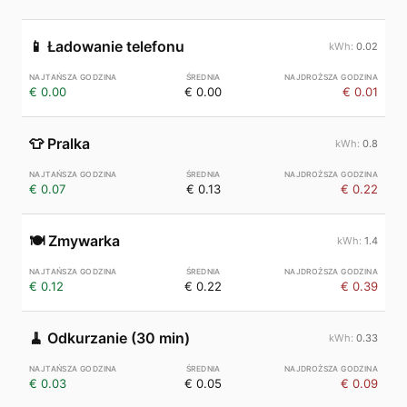
📱
Ładowanie telefonu
0.02
€ 0.00
€ 0.00
€ 0.01
👕
Pralka
0.8
€ 0.07
€ 0.13
€ 0.22
🍽️
Zmywarka
1.4
€ 0.12
€ 0.22
€ 0.39
🧹
Odkurzanie (30 min)
0.33
€ 0.03
€ 0.05
€ 0.09