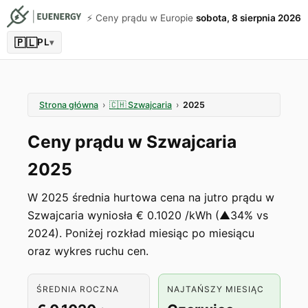
⚡️ Ceny prądu w Europie
sobota, 8 sierpnia 2026
🇵🇱
PL
▾
Strona główna
›
🇨🇭
Szwajcaria
›
2025
Ceny prądu w Szwajcaria
2025
W 2025 średnia hurtowa cena na jutro prądu w
Szwajcaria wyniosła € 0.1020 /kWh (▲34% vs
2024). Poniżej rozkład miesiąc po miesiącu
oraz wykres ruchu cen.
ŚREDNIA ROCZNA
NAJTAŃSZY MIESIĄC