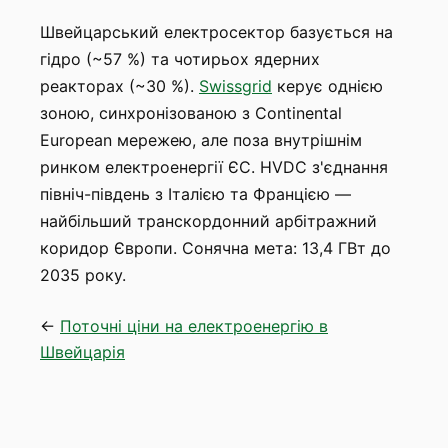
Швейцарський електросектор базується на
гідро (~57 %) та чотирьох ядерних
реакторах (~30 %).
Swissgrid
керує однією
зоною, синхронізованою з Continental
European мережею, але поза внутрішнім
ринком електроенергії ЄС. HVDC з'єднання
північ-південь з Італією та Францією —
найбільший транскордонний арбітражний
коридор Європи. Сонячна мета: 13,4 ГВт до
2035 року.
←
Поточні ціни на електроенергію в
Швейцарія