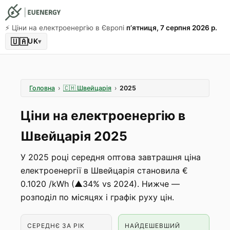
⚡️ Ціни на електроенергію в Європі
пʼятниця, 7 серпня 2026 р.
🇺🇦
UK
▾
Головна
›
🇨🇭
Швейцарія
›
2025
Ціни на електроенергію в
Швейцарія 2025
У 2025 році середня оптова завтрашня ціна
електроенергії в Швейцарія становила €
0.1020 /kWh (▲34% vs 2024). Нижче —
розподіл по місяцях і графік руху цін.
СЕРЕДНЄ ЗА РІК
НАЙДЕШЕВШИЙ