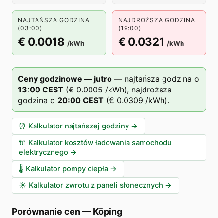
NAJTAŃSZA GODZINA
NAJDROŻSZA GODZINA
(03:00)
(19:00)
€ 0.0018
€ 0.0321
/kWh
/kWh
Ceny godzinowe — jutro
—
najtańsza godzina o
13
:00
CEST
(
€ 0.0005
/kWh),
najdroższa
godzina o
20
:00
CEST
(
€ 0.0309
/kWh).
⏰
Kalkulator najtańszej godziny
→
🔌
Kalkulator kosztów ładowania samochodu
elektrycznego
→
🌡️
Kalkulator pompy ciepła
→
☀️
Kalkulator zwrotu z paneli słonecznych
→
Porównanie cen
—
Köping