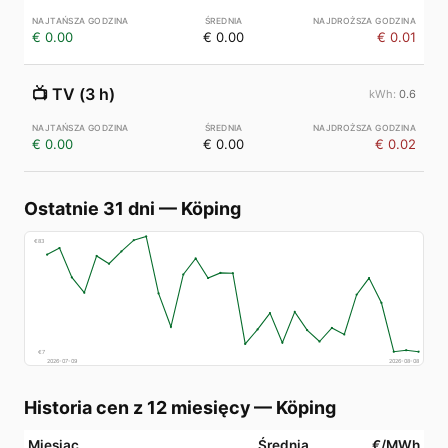
€ 0.00
€ 0.00
€ 0.01
📺
TV (3 h)
0.6
€ 0.00
€ 0.00
€ 0.02
Ostatnie 31 dni
—
Köping
€
83
€
7
2026-07-09
2026-08-08
Historia cen z 12 miesięcy
—
Köping
Miesiąc
Średnia
€/MWh