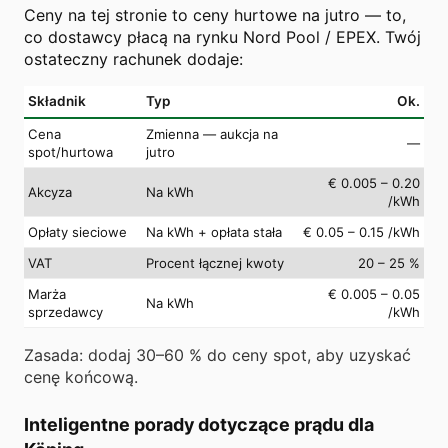
Ceny na tej stronie to ceny hurtowe na jutro — to,
co dostawcy płacą na rynku Nord Pool / EPEX. Twój
ostateczny rachunek dodaje:
Składnik
Typ
Ok.
Cena
Zmienna — aukcja na
—
spot/hurtowa
jutro
€ 0.005 – 0.20
Akcyza
Na kWh
/kWh
Opłaty sieciowe
Na kWh + opłata stała
€ 0.05 – 0.15 /kWh
VAT
Procent łącznej kwoty
20 – 25 %
Marża
€ 0.005 – 0.05
Na kWh
sprzedawcy
/kWh
Zasada: dodaj 30–60 % do ceny spot, aby uzyskać
cenę końcową.
Inteligentne porady dotyczące prądu dla