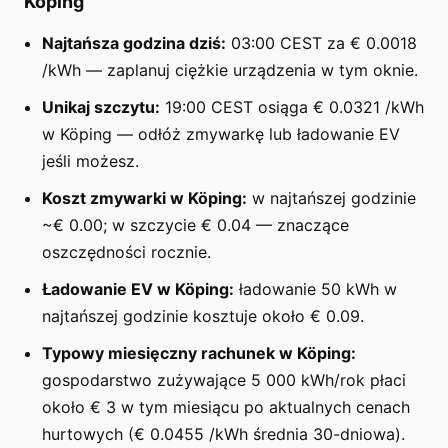
Köping
Najtańsza godzina dziś:
03:00 CEST za € 0.0018
/kWh — zaplanuj ciężkie urządzenia w tym oknie.
Unikaj szczytu:
19:00 CEST osiąga € 0.0321 /kWh
w Köping — odłóż zmywarkę lub ładowanie EV
jeśli możesz.
Koszt zmywarki w Köping:
w najtańszej godzinie
~€ 0.00; w szczycie € 0.04 — znaczące
oszczędności rocznie.
Ładowanie EV w Köping:
ładowanie 50 kWh w
najtańszej godzinie kosztuje około € 0.09.
Typowy miesięczny rachunek w Köping:
gospodarstwo zużywające 5 000 kWh/rok płaci
około € 3 w tym miesiącu po aktualnych cenach
hurtowych (€ 0.0455 /kWh średnia 30-dniowa).