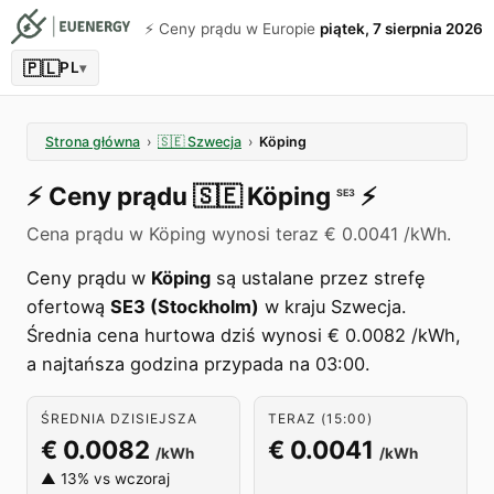
⚡️ Ceny prądu w Europie
piątek, 7 sierpnia 2026
🇵🇱
PL
▾
Strona główna
›
🇸🇪
Szwecja
›
Köping
⚡️
Ceny prądu
🇸🇪
Köping
⚡️
SE3
Cena prądu w Köping wynosi teraz € 0.0041 /kWh.
Ceny prądu w
Köping
są ustalane przez strefę
ofertową
SE3 (Stockholm)
w kraju Szwecja.
Średnia cena hurtowa dziś wynosi € 0.0082 /kWh,
a najtańsza godzina przypada na 03:00.
ŚREDNIA DZISIEJSZA
TERAZ (15:00)
€ 0.0082
€ 0.0041
/kWh
/kWh
▲ 13% vs wczoraj