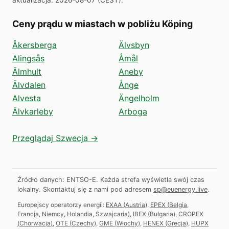
Ceny prądu w miastach w pobliżu Köping
Åkersberga
Älvsbyn
Alingsås
Åmål
Älmhult
Aneby
Älvdalen
Ånge
Alvesta
Ängelholm
Älvkarleby
Arboga
Przeglądaj Szwecja →
Źródło danych: ENTSO-E. Każda strefa wyświetla swój czas
lokalny.
Skontaktuj się z nami pod adresem
sp@euenergy.live
.
Europejscy operatorzy energii:
EXAA
(
Austria
)
,
EPEX
(
Belgia,
Francja, Niemcy, Holandia, Szwajcaria
)
,
IBEX
(
Bułgaria
)
,
CROPEX
(
Chorwacja
)
,
OTE
(
Czechy
)
,
GME
(
Włochy
)
,
HENEX
(
Grecja
)
,
HUPX