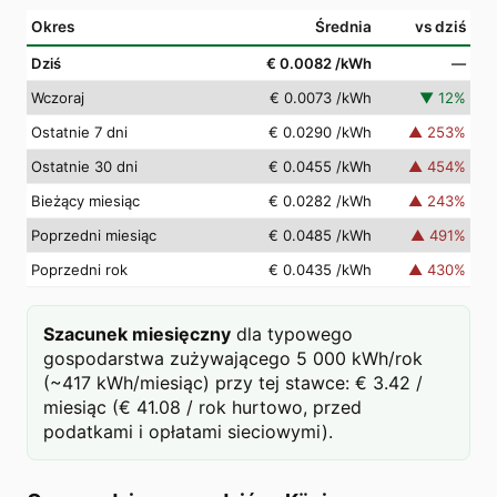
Okres
Średnia
vs dziś
Dziś
€ 0.0082
/kWh
—
Wczoraj
€ 0.0073
/kWh
▼
12
%
Ostatnie 7 dni
€ 0.0290
/kWh
▲
253
%
Ostatnie 30 dni
€ 0.0455
/kWh
▲
454
%
Bieżący miesiąc
€ 0.0282
/kWh
▲
243
%
Poprzedni miesiąc
€ 0.0485
/kWh
▲
491
%
Poprzedni rok
€ 0.0435
/kWh
▲
430
%
Szacunek miesięczny
dla typowego
gospodarstwa zużywającego 5 000 kWh/rok
(~417 kWh/miesiąc) przy tej stawce: € 3.42 /
miesiąc (€ 41.08 / rok hurtowo, przed
podatkami i opłatami sieciowymi).