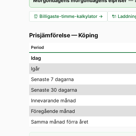
Morgondagens morgondagens elpriser
—
⏰
Billigaste-timme-kalkylator
→
🔌
Laddning
Prisjämförelse
—
Köping
Period
Idag
Igår
Senaste 7 dagarna
Senaste 30 dagarna
Innevarande månad
Föregående månad
Samma månad förra året