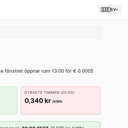
🇸🇪
SV
▾
te fönstret öppnar runt 13:00 för € 0.0005
DYRASTE TIMMEN (20:00)
0,340 kr
/kWh