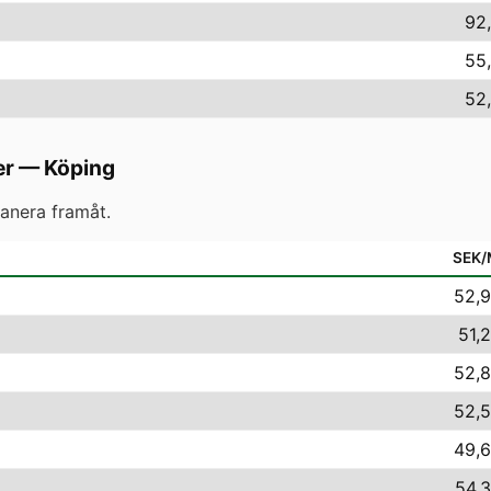
92,
55,
52,
er
—
Köping
anera framåt.
SEK
52,9
51,2
52,8
52,5
49,6
54,3