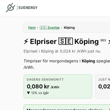
Hem
›
🇸🇪
Sverige
›
Köping
⚡️
Elpriser
🇸🇪
Köping
⚡
SE3
Elpriset i Köping är 0,024 kr /kWh just nu.
Timpriser för morgondagens i
Köping
speglar
/kWh.
DAGENS GENOMSNITT
JUST N
0,080 kr
0,02
/kWh
▼ 12% vs igår