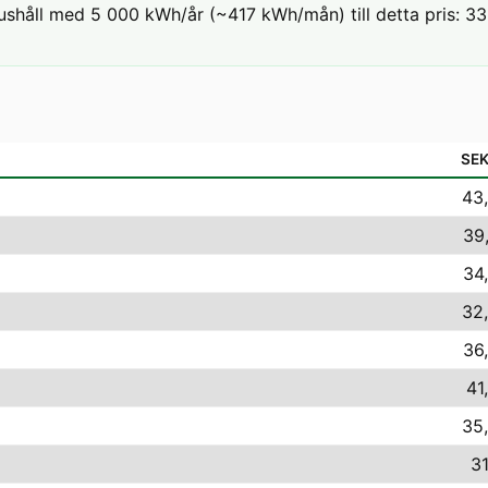
ushåll med 5 000 kWh/år (~417 kWh/mån) till detta pris: 33,1
SE
43,
39
34
32,
36
41
35,
31