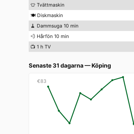
👕
Tvättmaskin
🍽️
Diskmaskin
🧹
Dammsuga 10 min
💨
Hårfön 10 min
📺
1 h TV
Senaste 31 dagarna
—
Köping
€
83