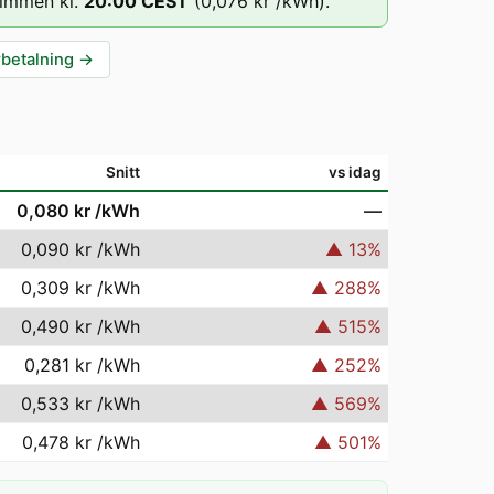
timmen kl.
20
:00
CEST
(
0,076 kr
/kWh).
rbetalning
→
Snitt
vs idag
0,080 kr
/kWh
—
0,090 kr
/kWh
▲
13
%
0,309 kr
/kWh
▲
288
%
0,490 kr
/kWh
▲
515
%
0,281 kr
/kWh
▲
252
%
0,533 kr
/kWh
▲
569
%
0,478 kr
/kWh
▲
501
%