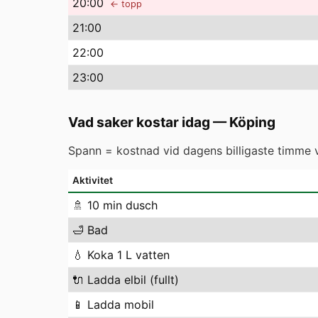
20
:00
← topp
21
:00
22
:00
23
:00
Vad saker kostar idag
—
Köping
Spann = kostnad vid dagens billigaste timme vs
Aktivitet
🚿
10 min dusch
🛁
Bad
💧
Koka 1 L vatten
🔌
Ladda elbil (fullt)
📱
Ladda mobil