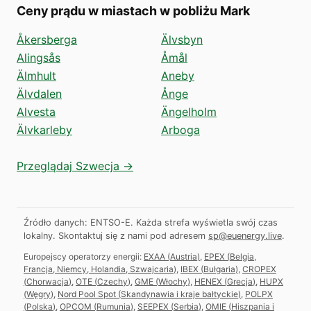
Ceny prądu w miastach w pobliżu Mark
Åkersberga
Älvsbyn
Alingsås
Åmål
Älmhult
Aneby
Älvdalen
Ånge
Alvesta
Ängelholm
Älvkarleby
Arboga
Przeglądaj Szwecja →
Źródło danych: ENTSO-E. Każda strefa wyświetla swój czas
lokalny.
Skontaktuj się z nami pod adresem
sp@euenergy.live
.
Europejscy operatorzy energii:
EXAA
(
Austria
)
,
EPEX
(
Belgia,
Francja, Niemcy, Holandia, Szwajcaria
)
,
IBEX
(
Bułgaria
)
,
CROPEX
(
Chorwacja
)
,
OTE
(
Czechy
)
,
GME
(
Włochy
)
,
HENEX
(
Grecja
)
,
HUPX
(
Węgry
)
,
Nord Pool Spot
(
Skandynawia i kraje bałtyckie
)
,
POLPX
(
Polska
)
,
OPCOM
(
Rumunia
)
,
SEEPEX
(
Serbia
)
,
OMIE
(
Hiszpania i