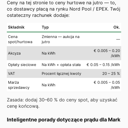
Ceny na tej stronie to ceny hurtowe na jutro — to,
co dostawcy płacą na rynku Nord Pool / EPEX. Twój
ostateczny rachunek dodaje:
Składnik
Typ
Ok.
Cena
Zmienna — aukcja na
—
spot/hurtowa
jutro
€ 0.005 – 0.20
Akcyza
Na kWh
/kWh
Opłaty sieciowe
Na kWh + opłata stała
€ 0.05 – 0.15 /kWh
VAT
Procent łącznej kwoty
20 – 25 %
Marża
€ 0.005 – 0.05
Na kWh
sprzedawcy
/kWh
Zasada: dodaj 30–60 % do ceny spot, aby uzyskać
cenę końcową.
Inteligentne porady dotyczące prądu dla Mark