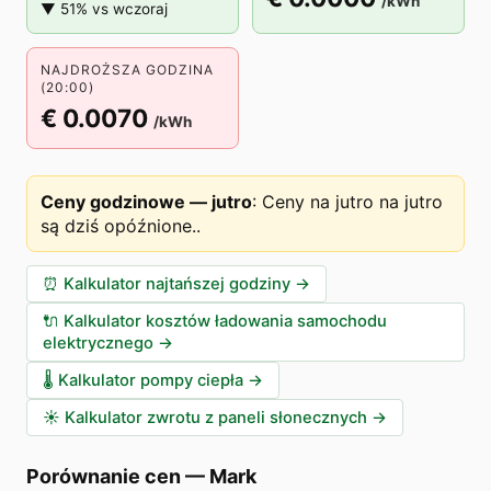
/kWh
▼ 51% vs wczoraj
NAJDROŻSZA GODZINA
(20:00)
€ 0.0070
/kWh
Ceny godzinowe — jutro
:
Ceny na jutro na jutro
są dziś opóźnione.
.
⏰
Kalkulator najtańszej godziny
→
🔌
Kalkulator kosztów ładowania samochodu
elektrycznego
→
🌡️
Kalkulator pompy ciepła
→
☀️
Kalkulator zwrotu z paneli słonecznych
→
Porównanie cen
—
Mark