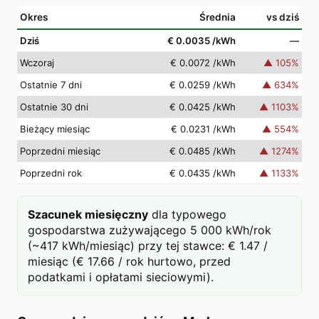
Okres
Średnia
vs dziś
Dziś
€ 0.0035
/kWh
—
Wczoraj
€ 0.0072
/kWh
▲
105
%
Ostatnie 7 dni
€ 0.0259
/kWh
▲
634
%
Ostatnie 30 dni
€ 0.0425
/kWh
▲
1103
%
Bieżący miesiąc
€ 0.0231
/kWh
▲
554
%
Poprzedni miesiąc
€ 0.0485
/kWh
▲
1274
%
Poprzedni rok
€ 0.0435
/kWh
▲
1133
%
Szacunek miesięczny
dla typowego
gospodarstwa zużywającego 5 000 kWh/rok
(~417 kWh/miesiąc) przy tej stawce: € 1.47 /
miesiąc (€ 17.66 / rok hurtowo, przed
podatkami i opłatami sieciowymi).