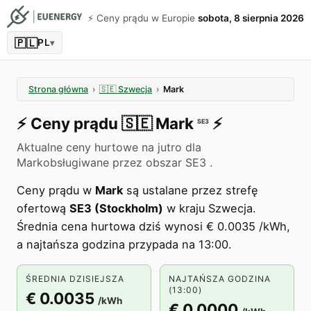
⚡️ Ceny prądu w Europie
sobota, 8 sierpnia 2026
🇵🇱
PL
▾
Strona główna
›
🇸🇪
Szwecja
›
Mark
⚡️
Ceny prądu
🇸🇪
Mark
⚡️
SE3
Aktualne ceny hurtowe na jutro dla
Markobsługiwane przez obszar SE3 .
Ceny prądu w
Mark
są ustalane przez strefę
ofertową
SE3 (Stockholm)
w kraju Szwecja.
Średnia cena hurtowa dziś wynosi € 0.0035 /kWh,
a najtańsza godzina przypada na 13:00.
ŚREDNIA DZISIEJSZA
NAJTAŃSZA GODZINA
(13:00)
€ 0.0035
/kWh
€ 0.0000