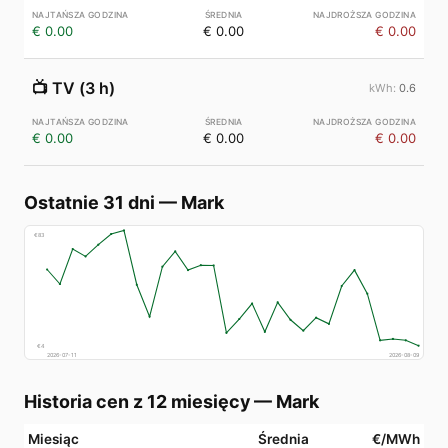
€ 0.00
€ 0.00
€ 0.00
📺
TV (3 h)
0.6
€ 0.00
€ 0.00
€ 0.00
Ostatnie 31 dni
—
Mark
€
83
€
4
2026-07-11
2026-08-09
Historia cen z 12 miesięcy
—
Mark
Miesiąc
Średnia
€/MWh