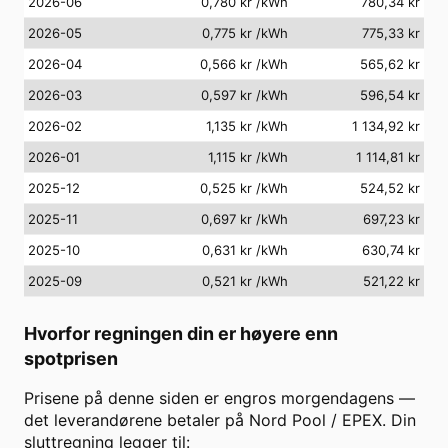
2026-06
0,780 kr
/kWh
780,34 kr
2026-05
0,775 kr
/kWh
775,33 kr
2026-04
0,566 kr
/kWh
565,62 kr
2026-03
0,597 kr
/kWh
596,54 kr
2026-02
1,135 kr
/kWh
1 134,92 kr
2026-01
1,115 kr
/kWh
1 114,81 kr
2025-12
0,525 kr
/kWh
524,52 kr
2025-11
0,697 kr
/kWh
697,23 kr
2025-10
0,631 kr
/kWh
630,74 kr
2025-09
0,521 kr
/kWh
521,22 kr
Hvorfor regningen din er høyere enn
spotprisen
Prisene på denne siden er engros morgendagens —
det leverandørene betaler på Nord Pool / EPEX. Din
sluttregning legger til: