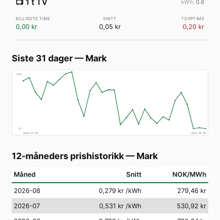
📺
1 t TV
0.6
0,00 kr
0,05 kr
0,20 kr
Siste 31 dager
—
Mark
€
83
€
7
2026-07-09
2026-08-08
12-måneders prishistorikk
—
Mark
Måned
Snitt
NOK/MWh
2026-08
0,279 kr
/kWh
279,46 kr
2026-07
0,531 kr
/kWh
530,92 kr