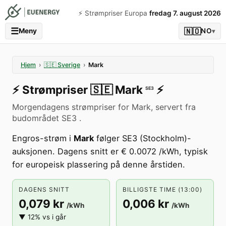
⚡️ Strømpriser Europa
fredag 7. august 2026
☰
🇳🇴
Meny
NO
▾
Hjem
›
🇸🇪
Sverige
›
Mark
⚡️
Strømpriser
🇸🇪
Mark
⚡️
SE3
Morgendagens strømpriser for Mark, servert fra
budområdet SE3 .
Engros-strøm i
Mark
følger SE3 (Stockholm)-
auksjonen. Dagens snitt er € 0.0072 /kWh, typisk
for europeisk plassering på denne årstiden.
DAGENS SNITT
BILLIGSTE TIME (13:00)
0,079 kr
0,006 kr
/kWh
/kWh
▼ 12% vs i går