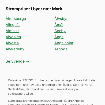
Strømpriser i byer nær Mark
Åkersberga
Älvsbyn
Alingsås
Åmål
Älmhult
Aneby
Älvdalen
Ånge
Alvesta
Ängelholm
Älvkarleby
Arboga
Se Sverige →
Datakilde: ENTSO-E. Hver sone viser sin egen lokale tid. Italia
vises som snitt av seks underregioner (Nord, Sentral-Nord,
Sentral-Sør, Sør, Sardinia, Sicilia).
Kontakt oss på
sp@euenergy.live
.
Europeiske kraftoperatører:
EXAA
(
Østerrike
)
,
EPEX
(
Belgia,
Frankrike, Tyskland, Nederland, Sveits
)
,
IBEX
(
Bulgaria
)
,
CROPEX