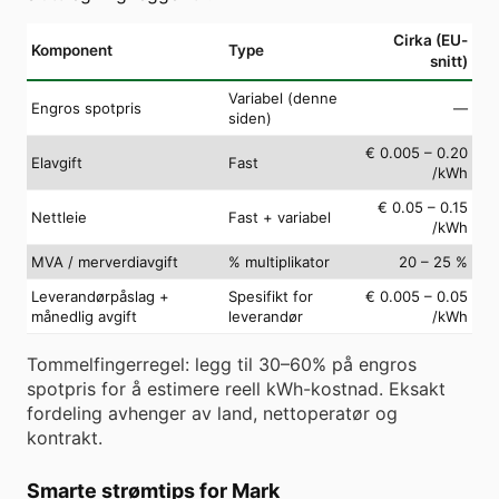
Cirka (EU-
Komponent
Type
snitt)
Variabel (denne
Engros spotpris
—
siden)
€ 0.005 – 0.20
Elavgift
Fast
/kWh
€ 0.05 – 0.15
Nettleie
Fast + variabel
/kWh
MVA / merverdiavgift
% multiplikator
20 – 25 %
Leverandørpåslag +
Spesifikt for
€ 0.005 – 0.05
månedlig avgift
leverandør
/kWh
Tommelfingerregel: legg til 30–60% på engros
spotpris for å estimere reell kWh-kostnad. Eksakt
fordeling avhenger av land, nettoperatør og
kontrakt.
Smarte strømtips for Mark