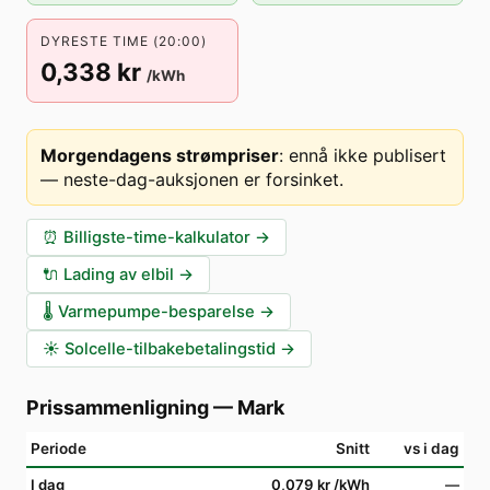
DYRESTE TIME (20:00)
0,338 kr
/kWh
Morgendagens strømpriser
:
ennå ikke publisert
— neste-dag-auksjonen er forsinket
.
⏰
Billigste-time-kalkulator
→
🔌
Lading av elbil
→
🌡️
Varmepumpe-besparelse
→
☀️
Solcelle-tilbakebetalingstid
→
Prissammenligning
—
Mark
Periode
Snitt
vs i dag
I dag
0,079 kr
/kWh
—