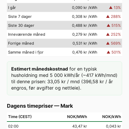
I går
0,090 kr
/kWh
▲
13
%
Siste 7 dager
0,308 kr
/kWh
▲
288
%
Siste 30 dager
0,488 kr
/kWh
▲
515
%
Inneværende måned
0,279 kr
/kWh
▲
252
%
Forrige måned
0,531 kr
/kWh
▲
569
%
Samme måned i fjor
0,476 kr
/kWh
▲
501
%
Estimert månedskostnad
for en typisk
husholdning med 5 000 kWh/år (~417 kWh/mnd)
til denne prisen: 33,05 kr / mnd (396,58 kr / år
engros, før avgifter og nettleie).
Dagens timepriser
—
Mark
Time (CEST)
NOK/MWh
NOK/kWh
02
:00
43,47 kr
0,043 kr