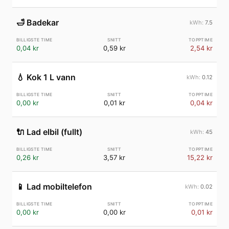
🛁
Badekar
7.5
0,04 kr
0,59 kr
2,54 kr
💧
Kok 1 L vann
0.12
0,00 kr
0,01 kr
0,04 kr
🔌
Lad elbil (fullt)
45
0,26 kr
3,57 kr
15,22 kr
📱
Lad mobiltelefon
0.02
0,00 kr
0,00 kr
0,01 kr