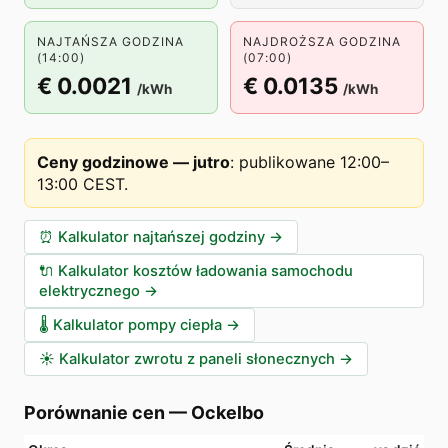
NAJTAŃSZA GODZINA
NAJDROŻSZA GODZINA
(14:00)
(07:00)
€ 0.0021
€ 0.0135
/kWh
/kWh
Ceny godzinowe — jutro
:
publikowane 12:00–
13:00 CEST
.
⏰
Kalkulator najtańszej godziny
→
🔌
Kalkulator kosztów ładowania samochodu
elektrycznego
→
🌡️
Kalkulator pompy ciepła
→
☀️
Kalkulator zwrotu z paneli słonecznych
→
Porównanie cen
—
Ockelbo