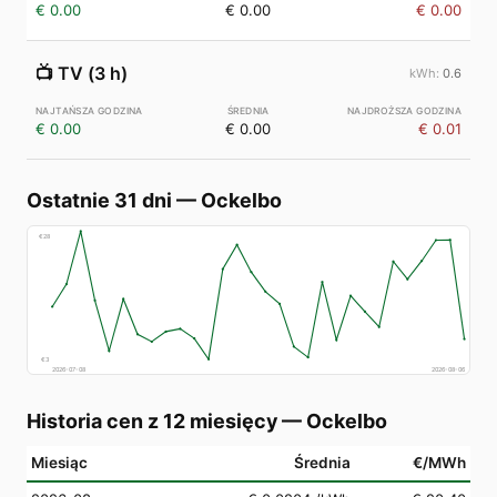
€ 0.00
€ 0.00
€ 0.00
📺
TV (3 h)
0.6
€ 0.00
€ 0.00
€ 0.01
Ostatnie 31 dni
—
Ockelbo
€
28
€
3
2026-07-08
2026-08-06
Historia cen z 12 miesięcy
—
Ockelbo
Miesiąc
Średnia
€/MWh