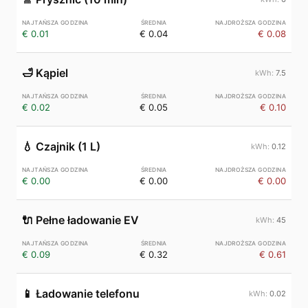
€ 0.01
€ 0.04
€ 0.08
🛁
Kąpiel
7.5
€ 0.02
€ 0.05
€ 0.10
💧
Czajnik (1 L)
0.12
€ 0.00
€ 0.00
€ 0.00
🔌
Pełne ładowanie EV
45
€ 0.09
€ 0.32
€ 0.61
📱
Ładowanie telefonu
0.02