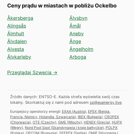
Ceny prądu w miastach w pobliżu Ockelbo
Åkersberga
Älvsbyn
Alingsås
Åmål
Älmhult
Aneby
Älvdalen
Ånge
Alvesta
Ängelholm
Älvkarleby
Arboga
Przeglądaj Szwecja →
Źródło danych: ENTSO-E. Każda strefa wyświetla swój czas
lokalny.
Skontaktuj się z nami pod adresem
sp@euenergy.live
.
Europejscy operatorzy energii:
EXAA
(
Austria
)
,
EPEX
(
Belgia,
Francja, Niemcy, Holandia, Szwajcaria
)
,
IBEX
(
Bułgaria
)
,
CROPEX
(
Chorwacja
)
,
OTE
(
Czechy
)
,
GME
(
Włochy
)
,
HENEX
(
Grecja
)
,
HUPX
(
Węgry
)
,
Nord Pool Spot
(
Skandynawia i kraje bałtyckie
)
,
POLPX
(
Polska
)
,
OPCOM
(
Rumunia
)
,
SEEPEX
(
Serbia
)
,
OMIE
(
Hiszpania i