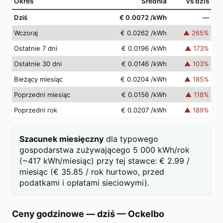
Okres
Średnia
vs dziś
Dziś
€ 0.0072
/kWh
—
Wczoraj
€ 0.0262
/kWh
▲
265
%
Ostatnie 7 dni
€ 0.0196
/kWh
▲
173
%
Ostatnie 30 dni
€ 0.0146
/kWh
▲
103
%
Bieżący miesiąc
€ 0.0204
/kWh
▲
185
%
Poprzedni miesiąc
€ 0.0156
/kWh
▲
118
%
Poprzedni rok
€ 0.0207
/kWh
▲
189
%
Szacunek miesięczny
dla typowego
gospodarstwa zużywającego 5 000 kWh/rok
(~417 kWh/miesiąc) przy tej stawce: € 2.99 /
miesiąc (€ 35.85 / rok hurtowo, przed
podatkami i opłatami sieciowymi).
Ceny godzinowe — dziś
—
Ockelbo