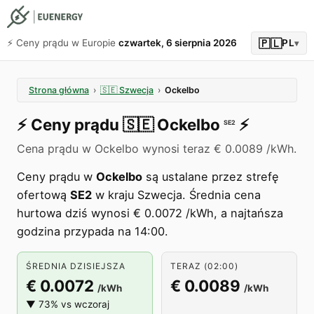
🇵🇱
⚡️ Ceny prądu w Europie
czwartek, 6 sierpnia 2026
PL
▾
Strona główna
›
🇸🇪
Szwecja
›
Ockelbo
⚡️
Ceny prądu
🇸🇪
Ockelbo
⚡️
SE2
Cena prądu w Ockelbo wynosi teraz € 0.0089 /kWh.
Ceny prądu w
Ockelbo
są ustalane przez strefę
ofertową
SE2
w kraju Szwecja. Średnia cena
hurtowa dziś wynosi € 0.0072 /kWh, a najtańsza
godzina przypada na 14:00.
ŚREDNIA DZISIEJSZA
TERAZ (02:00)
€ 0.0072
€ 0.0089
/kWh
/kWh
▼ 73% vs wczoraj