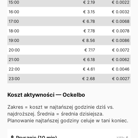
15
:00
€ 2.19
€ 0.0022
16
:00
€ 3.15
€ 0.0032
17
:00
€ 6.78
€ 0.0068
18
:00
€ 7.78
€ 0.0078
19
:00
€ 8.56
€ 0.0086
20
:00
€ 7.17
€ 0.0072
21
:00
€ 6.18
€ 0.0062
22
:00
€ 4.61
€ 0.0046
23
:00
€ 2.68
€ 0.0027
Koszt aktywności
—
Ockelbo
Zakres = koszt w najtańszej godzinie dziś vs.
najdroższej. Średnia = średnia dzisiejsza.
Planowanie najtańszej godziny celuje w tani koniec.
🚿
Prysznic (10 min)
6