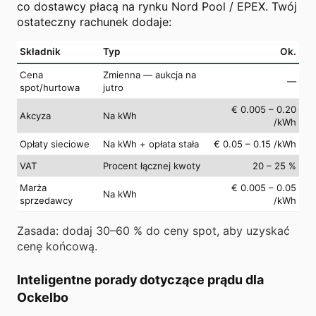
co dostawcy płacą na rynku Nord Pool / EPEX. Twój
ostateczny rachunek dodaje:
Składnik
Typ
Ok.
Cena
Zmienna — aukcja na
—
spot/hurtowa
jutro
€ 0.005 – 0.20
Akcyza
Na kWh
/kWh
Opłaty sieciowe
Na kWh + opłata stała
€ 0.05 – 0.15 /kWh
VAT
Procent łącznej kwoty
20 – 25 %
Marża
€ 0.005 – 0.05
Na kWh
sprzedawcy
/kWh
Zasada: dodaj 30–60 % do ceny spot, aby uzyskać
cenę końcową.
Inteligentne porady dotyczące prądu dla
Ockelbo