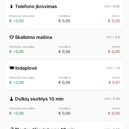
📱
Telefono įkrovimas
0.02
€ −0,00
€ 0,00
€ 0,00
👕
Skalbimo mašina
0.8
€ −0,00
€ 0,00
€ 0,00
🍽️
Indaplovė
1.4
€ −0,00
€ 0,00
€ 0,01
🧹
Dulkių siurblys 10 min
0.33
€ −0,00
€ 0,00
€ 0,00