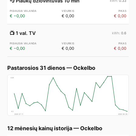
💨
Plaukų džiovintuvas 10 min
0.33
€ −0,00
€ 0,00
€ 0,00
📺
1 val. TV
0.6
€ −0,00
€ 0,00
€ 0,00
Pastarosios 31 dienos
—
Ockelbo
€
26
€
3
2026-07-11
2026-08-09
12 mėnesių kainų istorija
—
Ockelbo