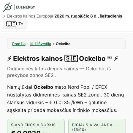
⚡️ Elektros kainos Europoje
2026 m. rugpjūčio 8 d., šeštadienis
🇱🇹
LT
▾
Pradžia
›
🇸🇪
Švedija
›
Ockelbo
⚡️
Elektros kainos
🇸🇪
Ockelbo
⚡️
SE2
Didmeninės kitos dienos kainos — Ockelbo, iš
prekybos zonos SE2 .
Namų ūkiai
Ockelbo
mato Nord Pool / EPEX
nustatytas didmenines kainas SE2 zonai. 30 dienų
slankus vidurkis – € 0.0135 /kWh – galutinė
sąskaita prideda mokesčius ir tinklo mokesčius.
ŠIANDIENOS VIDURKIS
PIGIAUSIA VALANDA
(15:00)