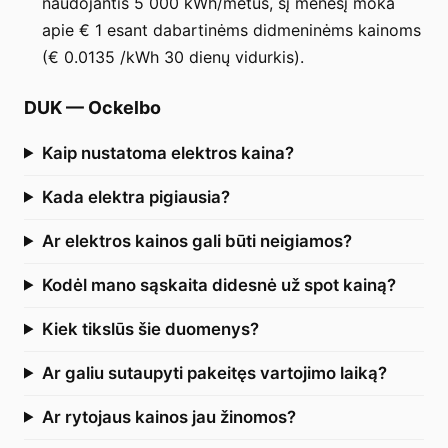
naudojantis 5 000 kWh/metus, šį mėnesį moka
apie € 1 esant dabartinėms didmeninėms kainoms
(€ 0.0135 /kWh 30 dienų vidurkis).
DUK
—
Ockelbo
Kaip nustatoma elektros kaina?
Kada elektra pigiausia?
Ar elektros kainos gali būti neigiamos?
Kodėl mano sąskaita didesnė už spot kainą?
Kiek tikslūs šie duomenys?
Ar galiu sutaupyti pakeitęs vartojimo laiką?
Ar rytojaus kainos jau žinomos?