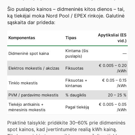
Šio puslapio kainos – didmeninės kitos dienos – tai,
ką tiekėjai moka Nord Pool / EPEX rinkoje. Galutinė
sąskaita dar prideda:
Apytiksliai (ES
Komponentas
Tipas
vid.)
Kintama (šis
Didmeninė spot kaina
—
puslapis)
€ 0.005 – 0.20
Elektros mokestis / akcizas
Fiksuotas
/kWh
Fiksuotas +
€ 0.05 – 0.15
Tinklo mokestis
kintamas
/kWh
PVM / pardavimo mokestis
% daugiklis
20 – 25 %
Tiekėjo antkainis +
€ 0.005 – 0.05
Pagal tiekėją
mėnesinis mokestis
/kWh
Praktinė taisyklė: pridėkite 30–60% prie didmeninės
spot kainos, kad įvertintumėte realią kWh kainą.