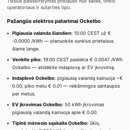
Tikslus pasiskirstymas priklauso nuo šalies, tinklo
operatoriaus ir sutarties tipo.
Pažangūs elektros patarimai Ockelbo
Pigiausia valanda šiandien:
15:00 CEST už €
-0.0000 /kWh — planuokite sunkius prietaisus
šiame lange.
Venkite piko:
19:00 CEST pasiekia € 0.0047 /kWh
Ockelbo — atidėkite indaplovę ar EV įkrovimą.
Indaplovė Ockelbo:
pigiausią valandą kainuoja ~€
0.00; piko metu € 0.01 — reikšmingos santaupos
per metus.
EV įkrovimas Ockelbo:
50 kWh įkrovimas
pigiausią valandą kainuoja apie € 0.00.
Tipinė mėnesio sąskaita Ockelbo:
ūkis,