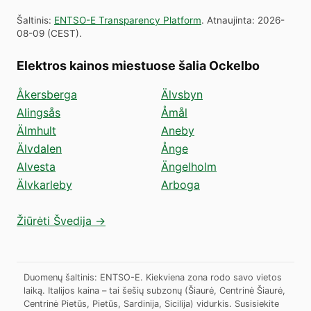
Šaltinis
:
ENTSO-E Transparency Platform
.
Atnaujinta
:
2026-
08-09
(
CEST
).
Elektros kainos miestuose šalia Ockelbo
Åkersberga
Älvsbyn
Alingsås
Åmål
Älmhult
Aneby
Älvdalen
Ånge
Alvesta
Ängelholm
Älvkarleby
Arboga
Žiūrėti Švedija →
Duomenų šaltinis: ENTSO-E. Kiekviena zona rodo savo vietos
laiką. Italijos kaina – tai šešių subzonų (Šiaurė, Centrinė Šiaurė,
Centrinė Pietūs, Pietūs, Sardinija, Sicilija) vidurkis.
Susisiekite