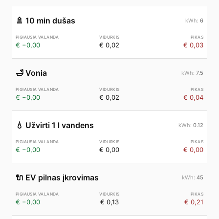
🚿
10 min dušas
6
€ −0,00
€ 0,02
€ 0,03
🛁
Vonia
7.5
€ −0,00
€ 0,02
€ 0,04
💧
Užvirti 1 l vandens
0.12
€ −0,00
€ 0,00
€ 0,00
🔌
EV pilnas įkrovimas
45
€ −0,00
€ 0,13
€ 0,21