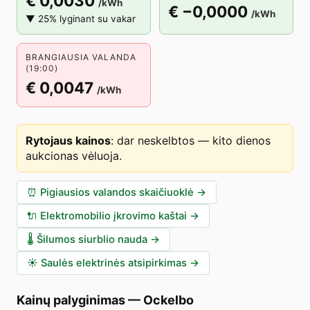
€ 0,0030
/kWh
€ −0,0000
/kWh
▼ 25% lyginant su vakar
BRANGIAUSIA VALANDA
(19:00)
€ 0,0047
/kWh
Rytojaus kainos
:
dar neskelbtos — kito dienos
aukcionas vėluoja
.
⏰
Pigiausios valandos skaičiuoklė
→
🔌
Elektromobilio įkrovimo kaštai
→
🌡️
Šilumos siurblio nauda
→
☀️
Saulės elektrinės atsipirkimas
→
Kainų palyginimas
—
Ockelbo