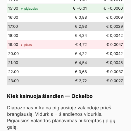
15
:00
€ −0,01
€ −0,0000
← pigiausias
16
:00
€ 0,88
€ 0,0009
17
:00
€ 2,93
€ 0,0029
18
:00
€ 4,24
€ 0,0042
19
:00
€ 4,72
€ 0,0047
← pikas
20
:00
€ 4,22
€ 0,0042
21
:00
€ 4,54
€ 0,0045
22
:00
€ 3,68
€ 0,0037
23
:00
€ 2,72
€ 0,0027
Kiek kainuoja šiandien
—
Ockelbo
Diapazonas = kaina pigiausioje valandoje prieš
brangiausią. Vidurkis = šiandienos vidurkis.
Pigiausios valandos planavimas nukreiptas į pigų
galą.