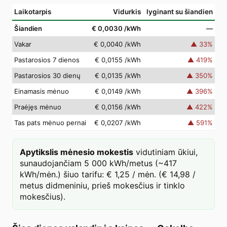
Laikotarpis
Vidurkis
lyginant su šiandien
Šiandien
€ 0,0030
/kWh
—
Vakar
€ 0,0040
/kWh
▲
33
%
Pastarosios 7 dienos
€ 0,0155
/kWh
▲
419
%
Pastarosios 30 dienų
€ 0,0135
/kWh
▲
350
%
Einamasis mėnuo
€ 0,0149
/kWh
▲
396
%
Praėjęs mėnuo
€ 0,0156
/kWh
▲
422
%
Tas pats mėnuo pernai
€ 0,0207
/kWh
▲
591
%
Apytikslis mėnesio mokestis
vidutiniam ūkiui,
sunaudojančiam 5 000 kWh/metus (~417
kWh/mėn.) šiuo tarifu: € 1,25 / mėn. (€ 14,98 /
metus didmeniniu, prieš mokesčius ir tinklo
mokesčius).