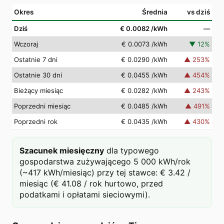
Okres
Średnia
vs dziś
Dziś
€ 0.0082
/kWh
—
Wczoraj
€ 0.0073
/kWh
▼
12
%
Ostatnie 7 dni
€ 0.0290
/kWh
▲
253
%
Ostatnie 30 dni
€ 0.0455
/kWh
▲
454
%
Bieżący miesiąc
€ 0.0282
/kWh
▲
243
%
Poprzedni miesiąc
€ 0.0485
/kWh
▲
491
%
Poprzedni rok
€ 0.0435
/kWh
▲
430
%
Szacunek miesięczny
dla typowego
gospodarstwa zużywającego 5 000 kWh/rok
(~417 kWh/miesiąc) przy tej stawce: € 3.42 /
miesiąc (€ 41.08 / rok hurtowo, przed
podatkami i opłatami sieciowymi).