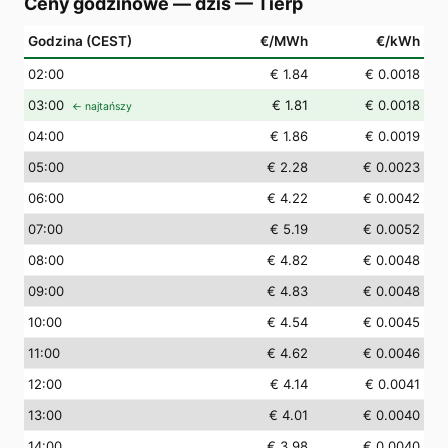
Ceny godzinowe — dziś
—
Tierp
Godzina (CEST)
€/MWh
€/kWh
02
:00
€ 1.84
€ 0.0018
03
:00
€ 1.81
€ 0.0018
← najtańszy
04
:00
€ 1.86
€ 0.0019
05
:00
€ 2.28
€ 0.0023
06
:00
€ 4.22
€ 0.0042
07
:00
€ 5.19
€ 0.0052
08
:00
€ 4.82
€ 0.0048
09
:00
€ 4.83
€ 0.0048
10
:00
€ 4.54
€ 0.0045
11
:00
€ 4.62
€ 0.0046
12
:00
€ 4.14
€ 0.0041
13
:00
€ 4.01
€ 0.0040
14
:00
€ 3.98
€ 0.0040