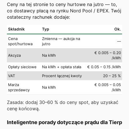
Ceny na tej stronie to ceny hurtowe na jutro — to,
co dostawcy płacą na rynku Nord Pool / EPEX. Twój
ostateczny rachunek dodaje:
Składnik
Typ
Ok.
Cena
Zmienna — aukcja na
—
spot/hurtowa
jutro
€ 0.005 – 0.20
Akcyza
Na kWh
/kWh
Opłaty sieciowe
Na kWh + opłata stała
€ 0.05 – 0.15 /kWh
VAT
Procent łącznej kwoty
20 – 25 %
Marża
€ 0.005 – 0.05
Na kWh
sprzedawcy
/kWh
Zasada: dodaj 30–60 % do ceny spot, aby uzyskać
cenę końcową.
Inteligentne porady dotyczące prądu dla Tierp