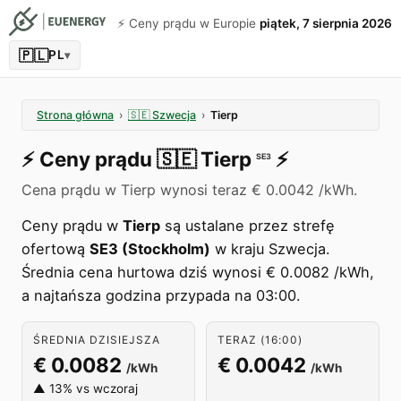
⚡️ Ceny prądu w Europie
piątek, 7 sierpnia 2026
🇵🇱
PL
▾
Strona główna
›
🇸🇪
Szwecja
›
Tierp
⚡️
Ceny prądu
🇸🇪
Tierp
⚡️
SE3
Cena prądu w Tierp wynosi teraz € 0.0042 /kWh.
Ceny prądu w
Tierp
są ustalane przez strefę
ofertową
SE3 (Stockholm)
w kraju Szwecja.
Średnia cena hurtowa dziś wynosi € 0.0082 /kWh,
a najtańsza godzina przypada na 03:00.
ŚREDNIA DZISIEJSZA
TERAZ (16:00)
€ 0.0082
€ 0.0042
/kWh
/kWh
▲ 13% vs wczoraj