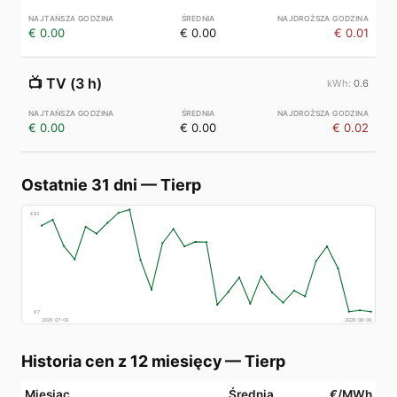
€ 0.00
€ 0.00
€ 0.01
📺
TV (3 h)
0.6
€ 0.00
€ 0.00
€ 0.02
Ostatnie 31 dni
—
Tierp
€
83
€
7
2026-07-09
2026-08-08
Historia cen z 12 miesięcy
—
Tierp
Miesiąc
Średnia
€/MWh