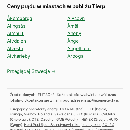
Ceny prądu w miastach w pobliżu Tierp
Åkersberga
Älvsbyn
Alingsås
Åmål
Älmhult
Aneby
Älvdalen
Ånge
Alvesta
Ängelholm
Älvkarleby
Arboga
Przeglądaj Szwecja →
Źródło danych: ENTSO-E. Każda strefa wyświetla swój czas
lokalny.
Skontaktuj się z nami pod adresem
sp@euenergy.live
.
Europejscy operatorzy energii:
EXAA
(
Austria
)
,
EPEX
(
Belgia,
Francja, Niemcy, Holandia, Szwajcaria
)
,
IBEX
(
Bułgaria
)
,
CROPEX
(
Chorwacja
)
,
OTE
(
Czechy
)
,
GME
(
Włochy
)
,
HENEX
(
Grecja
)
,
HUPX
(
Węgry
)
,
Nord Pool Spot
(
Skandynawia i kraje bałtyckie
)
,
POLPX
(
Polska
)
,
OPCOM
(
Rumunia
)
,
SEEPEX
(
Serbia
)
,
OMIE
(
Hiszpania i