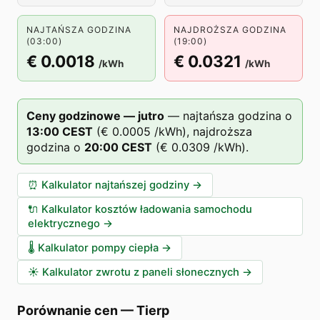
NAJTAŃSZA GODZINA
NAJDROŻSZA GODZINA
(03:00)
(19:00)
€ 0.0018
€ 0.0321
/kWh
/kWh
Ceny godzinowe — jutro
—
najtańsza godzina o
13
:00
CEST
(
€ 0.0005
/kWh),
najdroższa
godzina o
20
:00
CEST
(
€ 0.0309
/kWh).
⏰
Kalkulator najtańszej godziny
→
🔌
Kalkulator kosztów ładowania samochodu
elektrycznego
→
🌡️
Kalkulator pompy ciepła
→
☀️
Kalkulator zwrotu z paneli słonecznych
→
Porównanie cen
—
Tierp