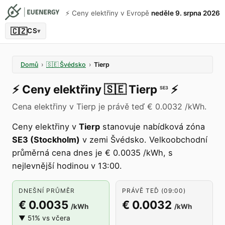
⚡️ Ceny elektřiny v Evropě
neděle 9. srpna 2026
🇨🇿
CS
▾
Domů
›
🇸🇪
Švédsko
›
Tierp
⚡️
Ceny elektřiny
🇸🇪
Tierp
⚡️
SE3
Cena elektřiny v Tierp je právě teď € 0.0032 /kWh.
Ceny elektřiny v
Tierp
stanovuje nabídková zóna
SE3 (Stockholm)
v zemi Švédsko. Velkoobchodní
průměrná cena dnes je € 0.0035 /kWh, s
nejlevnější hodinou v 13:00.
DNEŠNÍ PRŮMĚR
PRÁVĚ TEĎ (09:00)
€ 0.0035
€ 0.0032
/kWh
/kWh
▼ 51% vs včera