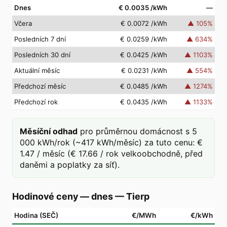
Dnes
€ 0.0035
/kWh
—
Včera
€ 0.0072
/kWh
▲
105
%
Posledních 7 dní
€ 0.0259
/kWh
▲
634
%
Posledních 30 dní
€ 0.0425
/kWh
▲
1103
%
Aktuální měsíc
€ 0.0231
/kWh
▲
554
%
Předchozí měsíc
€ 0.0485
/kWh
▲
1274
%
Předchozí rok
€ 0.0435
/kWh
▲
1133
%
Měsíční odhad
pro průměrnou domácnost s 5
000 kWh/rok (~417 kWh/měsíc) za tuto cenu: €
1.47 / měsíc (€ 17.66 / rok velkoobchodně, před
daněmi a poplatky za síť).
Hodinové ceny — dnes
—
Tierp
Hodina (SEČ)
€/MWh
€/kWh