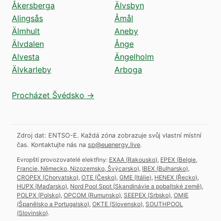
Åkersberga
Älvsbyn
Alingsås
Åmål
Älmhult
Aneby
Älvdalen
Ånge
Alvesta
Ängelholm
Älvkarleby
Arboga
Procházet Švédsko →
Zdroj dat: ENTSO-E. Každá zóna zobrazuje svůj vlastní místní
čas.
Kontaktujte nás na
sp@euenergy.live
.
Evropští provozovatelé elektřiny:
EXAA
(
Rakousko
)
,
EPEX
(
Belgie,
Francie, Německo, Nizozemsko, Švýcarsko
)
,
IBEX
(
Bulharsko
)
,
CROPEX
(
Chorvatsko
)
,
OTE
(
Česko
)
,
GME
(
Itálie
)
,
HENEX
(
Řecko
)
,
HUPX
(
Maďarsko
)
,
Nord Pool Spot
(
Skandinávie a pobaltské země
)
,
POLPX
(
Polsko
)
,
OPCOM
(
Rumunsko
)
,
SEEPEX
(
Srbsko
)
,
OMIE
(
Španělsko a Portugalsko
)
,
OKTE
(
Slovensko
)
,
SOUTHPOOL
(
Slovinsko
)
.