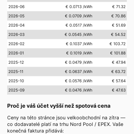
2026-06
€ 0.0713
/kWh
€ 71.32
2026-05
€ 0.0709
/kWh
€ 70.86
2026-04
€ 0.0517
/kWh
€ 51.69
2026-03
€ 0.0545
/kWh
€ 54.52
2026-02
€ 0.1037
/kWh
€ 103.72
2026-01
€ 0.1019
/kWh
€ 101.88
2025-12
€ 0.0479
/kWh
€ 47.94
2025-11
€ 0.0637
/kWh
€ 63.72
2025-10
€ 0.0576
/kWh
€ 57.64
2025-09
€ 0.0476
/kWh
€ 47.63
Proč je váš účet vyšší než spotová cena
Ceny na této stránce jsou velkoobchodní na zítra —
co dodavatelé platí na trhu Nord Pool / EPEX. Vaše
konečná faktura přidává: