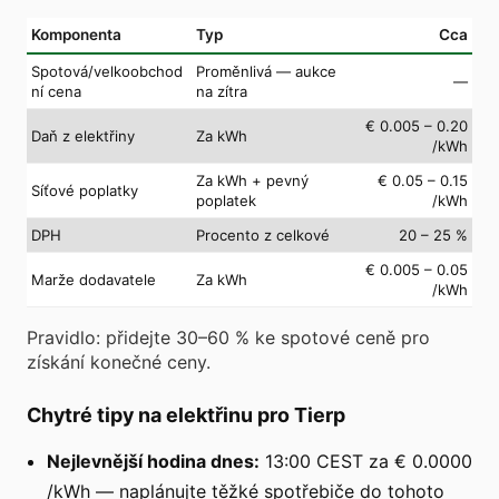
Komponenta
Typ
Cca
Spotová/velkoobchod
Proměnlivá — aukce
—
ní cena
na zítra
€ 0.005 – 0.20
Daň z elektřiny
Za kWh
/kWh
Za kWh + pevný
€ 0.05 – 0.15
Síťové poplatky
poplatek
/kWh
DPH
Procento z celkové
20 – 25 %
€ 0.005 – 0.05
Marže dodavatele
Za kWh
/kWh
Pravidlo: přidejte 30–60 % ke spotové ceně pro
získání konečné ceny.
Chytré tipy na elektřinu pro Tierp
Nejlevnější hodina dnes:
13:00 CEST za € 0.0000
/kWh — naplánujte těžké spotřebiče do tohoto