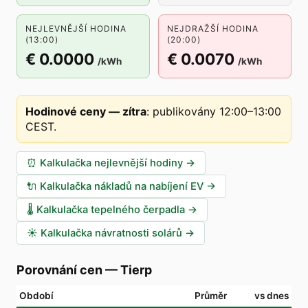
NEJLEVNĚJŠÍ HODINA
NEJDRAŽŠÍ HODINA
(13:00)
(20:00)
€ 0.0000
€ 0.0070
/kWh
/kWh
Hodinové ceny — zítra
:
publikovány 12:00–13:00
CEST
.
⏰
Kalkulačka nejlevnější hodiny
→
🔌
Kalkulačka nákladů na nabíjení EV
→
🌡️
Kalkulačka tepelného čerpadla
→
☀️
Kalkulačka návratnosti solárů
→
Porovnání cen
—
Tierp
Období
Průměr
vs dnes