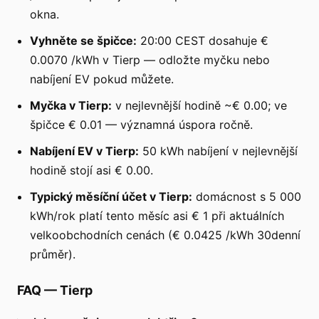
okna.
Vyhněte se špičce:
20:00 CEST dosahuje €
0.0070 /kWh v Tierp — odložte myčku nebo
nabíjení EV pokud můžete.
Myčka v Tierp:
v nejlevnější hodině ~€ 0.00; ve
špičce € 0.01 — významná úspora ročně.
Nabíjení EV v Tierp:
50 kWh nabíjení v nejlevnější
hodině stojí asi € 0.00.
Typický měsíční účet v Tierp:
domácnost s 5 000
kWh/rok platí tento měsíc asi € 1 při aktuálních
velkoobchodních cenách (€ 0.0425 /kWh 30denní
průměr).
FAQ
—
Tierp