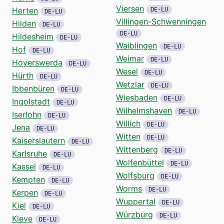
Viersen
Herten
DE-LU
DE-LU
Villingen-Schwenningen
Hilden
DE-LU
DE-LU
Hildesheim
DE-LU
Waiblingen
DE-LU
Hof
DE-LU
Weimar
DE-LU
Hoyerswerda
DE-LU
Wesel
DE-LU
Hürth
DE-LU
Wetzlar
DE-LU
Ibbenbüren
DE-LU
Wiesbaden
DE-LU
Ingolstadt
DE-LU
Wilhelmshaven
DE-LU
Iserlohn
DE-LU
Willich
DE-LU
Jena
DE-LU
Witten
DE-LU
Kaiserslautern
DE-LU
Wittenberg
DE-LU
Karlsruhe
DE-LU
Wolfenbüttel
DE-LU
Kassel
DE-LU
Wolfsburg
DE-LU
Kempten
DE-LU
Worms
DE-LU
Kerpen
DE-LU
Wuppertal
DE-LU
Kiel
DE-LU
Würzburg
DE-LU
Kleve
DE-LU