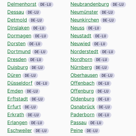
Delmenhorst
Neubrandenburg
DE-LU
DE-LU
Dessau
Neumünster
DE-LU
DE-LU
Detmold
Neunkirchen
DE-LU
DE-LU
Dinslaken
Neuss
DE-LU
DE-LU
Dormagen
Neustadt
DE-LU
DE-LU
Dorsten
Neuwied
DE-LU
DE-LU
Dortmund
Norderstedt
DE-LU
DE-LU
Dresden
Nordhorn
DE-LU
DE-LU
Duisburg
Nürnberg
DE-LU
DE-LU
Düren
Oberhausen
DE-LU
DE-LU
Düsseldorf
Offenbach
DE-LU
DE-LU
Emden
Offenburg
DE-LU
DE-LU
Erftstadt
Oldenburg
DE-LU
DE-LU
Erfurt
Osnabrück
DE-LU
DE-LU
Erkrath
Paderborn
DE-LU
DE-LU
Erlangen
Passau
DE-LU
DE-LU
Eschweiler
Peine
DE-LU
DE-LU