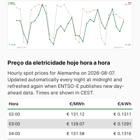
€/MWh
MW
€ 159.86
54,422
€ 70.96
44,286
2026-07-09
2026-08-07
Preço da eletricidade hoje hora a hora
Hourly spot prices for Alemanha on 2026-08-07.
Updated automatically every night at midnight and
refreshed again when ENTSO-E publishes new day-
ahead data. Times are shown in CEST.
Hora
€/MWh
€/kWh
02:00
€ 131.12
€ 0.1311
03:00
€ 129.07
€ 0.1291
04:00
€ 131.58
€ 0.1316