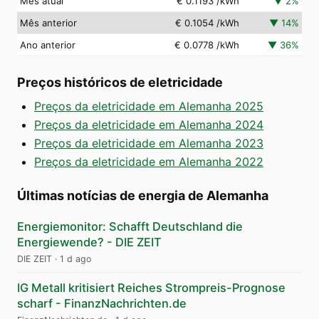
Mês atual
€ 0.1193
/kWh
▼
2
%
Mês anterior
€ 0.1054
/kWh
▼
14
%
Ano anterior
€ 0.0778
/kWh
▼
36
%
Preços históricos de eletricidade
Preços da eletricidade em Alemanha 2025
Preços da eletricidade em Alemanha 2024
Preços da eletricidade em Alemanha 2023
Preços da eletricidade em Alemanha 2022
Últimas notícias de energia de Alemanha
Energiemonitor: Schafft Deutschland die
Energiewende? - DIE ZEIT
DIE ZEIT
·
1 d ago
IG Metall kritisiert Reiches Strompreis-Prognose
scharf - FinanzNachrichten.de