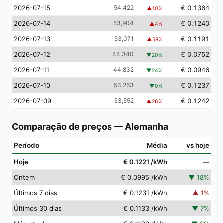
2026-07-15
54,422
€ 0.1364
▲
10
%
2026-07-14
53,904
€ 0.1240
▲
4
%
2026-07-13
53,071
€ 0.1191
▲
58
%
2026-07-12
44,340
€ 0.0752
▼
20
%
2026-07-11
44,832
€ 0.0946
▼
24
%
2026-07-10
53,263
€ 0.1237
▼
0
%
2026-07-09
53,552
€ 0.1242
▲
26
%
Comparação de preços
—
Alemanha
Período
Média
vs hoje
Hoje
€ 0.1221
/kWh
—
Ontem
€ 0.0995
/kWh
▼
18
%
Últimos 7 dias
€ 0.1231
/kWh
▲
1
%
Últimos 30 dias
€ 0.1133
/kWh
▼
7
%