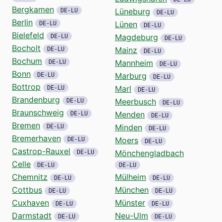
Bergkamen
Lüneburg
DE-LU
DE-LU
Berlin
Lünen
DE-LU
DE-LU
Bielefeld
Magdeburg
DE-LU
DE-LU
Bocholt
Mainz
DE-LU
DE-LU
Bochum
Mannheim
DE-LU
DE-LU
Bonn
Marburg
DE-LU
DE-LU
Bottrop
Marl
DE-LU
DE-LU
Brandenburg
Meerbusch
DE-LU
DE-LU
Braunschweig
Menden
DE-LU
DE-LU
Bremen
Minden
DE-LU
DE-LU
Bremerhaven
Moers
DE-LU
DE-LU
Castrop-Rauxel
Mönchengladbach
DE-LU
Celle
DE-LU
DE-LU
Chemnitz
Mülheim
DE-LU
DE-LU
Cottbus
München
DE-LU
DE-LU
Cuxhaven
Münster
DE-LU
DE-LU
Darmstadt
Neu-Ulm
DE-LU
DE-LU