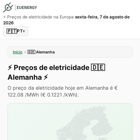
⚡️ Preços de eletricidade na Europa
sexta-feira, 7 de agosto de
2026
🇵🇹
PT
▾
Início
›
🇩🇪
Alemanha
⚡️
Preços de eletricidade
🇩🇪
Alemanha
⚡️
O preço da eletricidade hoje em Alemanha é €
122.08 /MWh (€ 0.1221 /kWh).