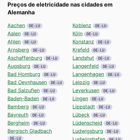
Preços de eletricidade nas cidades em
Alemanha
Aachen
Koblenz
DE-LU
DE-LU
Aalen
Köln
DE-LU
DE-LU
Ahlen
Konstanz
DE-LU
DE-LU
Arnsberg
Krefeld
DE-LU
DE-LU
Aschaffenburg
Landshut
DE-LU
DE-LU
Augsburg
Langenfeld
DE-LU
DE-LU
Bad Homburg
Langenhagen
DE-LU
DE-LU
Bad Oeynhausen
Leipzig
DE-LU
DE-LU
Bad Salzuflen
Leverkusen
DE-LU
DE-LU
Baden-Baden
Lingen
DE-LU
DE-LU
Bamberg
Lippstadt
DE-LU
DE-LU
Bayreuth
Lübeck
DE-LU
DE-LU
Bergheim
Lüdenscheid
DE-LU
DE-LU
Bergisch Gladbach
Ludwigsburg
DE-LU
Ludwigshafen
DE-LU
DE-LU