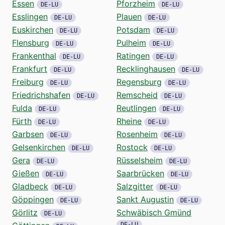
Essen
Pforzheim
DE-LU
DE-LU
Esslingen
Plauen
DE-LU
DE-LU
Euskirchen
Potsdam
DE-LU
DE-LU
Flensburg
Pulheim
DE-LU
DE-LU
Frankenthal
Ratingen
DE-LU
DE-LU
Frankfurt
Recklinghausen
DE-LU
DE-LU
Freiburg
Regensburg
DE-LU
DE-LU
Friedrichshafen
Remscheid
DE-LU
DE-LU
Fulda
Reutlingen
DE-LU
DE-LU
Fürth
Rheine
DE-LU
DE-LU
Garbsen
Rosenheim
DE-LU
DE-LU
Gelsenkirchen
Rostock
DE-LU
DE-LU
Gera
Rüsselsheim
DE-LU
DE-LU
Gießen
Saarbrücken
DE-LU
DE-LU
Gladbeck
Salzgitter
DE-LU
DE-LU
Göppingen
Sankt Augustin
DE-LU
DE-LU
Görlitz
Schwäbisch Gmünd
DE-LU
DE-LU