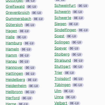
Göttingen
DE-LU
Schweinfurt
Greifswald
DE-LU
DE-LU
Schwerin
Grevenbroich
DE-LU
DE-LU
Schwerte
Gummersbach
DE-LU
DE-LU
Siegen
Gütersloh
DE-LU
DE-LU
Sindelfingen
Hagen
DE-LU
DE-LU
Soest
Halle
DE-LU
DE-LU
Solingen
Hamburg
DE-LU
DE-LU
Speyer
Hameln
DE-LU
DE-LU
Stolberg
Hamm
DE-LU
DE-LU
Stralsund
Hanau
DE-LU
DE-LU
Stuttgart
Hannover
DE-LU
DE-LU
Trier
Hattingen
DE-LU
DE-LU
Troisdorf
Heidelberg
DE-LU
DE-LU
Tübingen
Heidenheim
DE-LU
DE-LU
Ulm
Heilbronn
DE-LU
DE-LU
Unna
Herford
DE-LU
DE-LU
Velbert
Herne
DE-LU
DE-LU