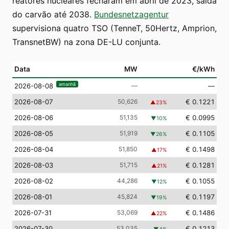
reatores nucleares fecharam em abril de 2023, saída
do carvão até 2038.
Bundesnetzagentur
supervisiona quatro TSO (TenneT, 50Hertz, Amprion,
TransnetBW) na zona DE-LU conjunta.
Data
MW
€/kWh
amanhã
—
—
2026-08-08
2026-08-07
50,626
€ 0.1221
▲
23
%
2026-08-06
51,135
€ 0.0995
▼
10
%
2026-08-05
51,919
€ 0.1105
▼
26
%
2026-08-04
51,850
€ 0.1498
▲
17
%
2026-08-03
51,715
€ 0.1281
▲
21
%
2026-08-02
44,286
€ 0.1055
▼
12
%
2026-08-01
45,824
€ 0.1197
▼
19
%
2026-07-31
53,069
€ 0.1486
▲
22
%
2026-07-30
53,035
€ 0.1213