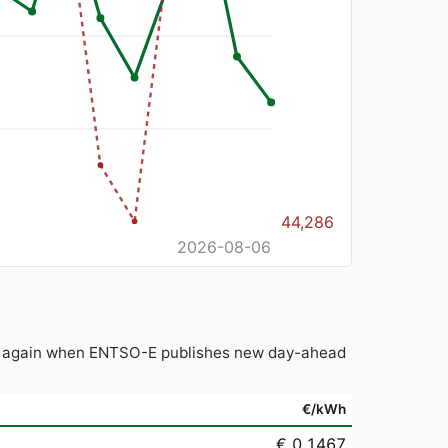
44,286
2026-08-06
hed again when ENTSO-E publishes new day-ahead
€/kWh
€ 0.1467