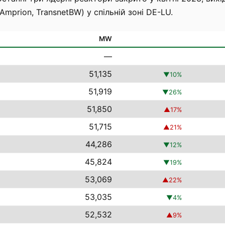
Amprion, TransnetBW) у спільній зоні DE-LU.
MW
—
51,135
▼
10
%
51,919
▼
26
%
51,850
▲
17
%
51,715
▲
21
%
44,286
▼
12
%
45,824
▼
19
%
53,069
▲
22
%
53,035
▼
4
%
52,532
▲
9
%