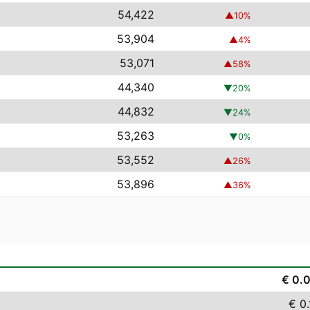
54,422
▲
10
%
53,904
▲
4
%
53,071
▲
58
%
44,340
▼
20
%
44,832
▼
24
%
53,263
▼
0
%
53,552
▲
26
%
53,896
▲
36
%
€ 0.
€ 0