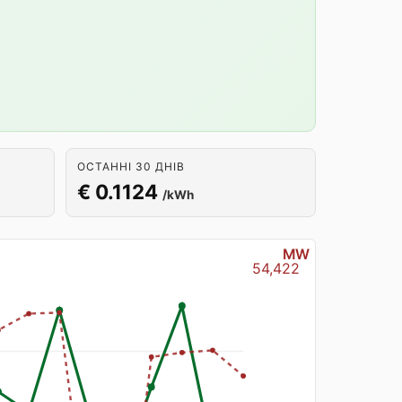
ОСТАННІ 30 ДНІВ
€ 0.1124
/kWh
MW
54,422