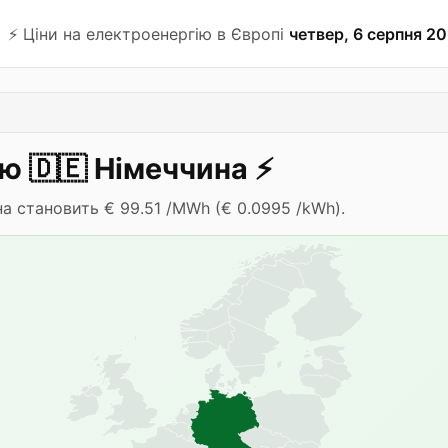
⚡️ Ціни на електроенергію в Європі
четвер, 6 серпня 20
ію
🇩🇪
Німеччина
⚡️
на становить € 99.51 /MWh (€ 0.0995 /kWh).