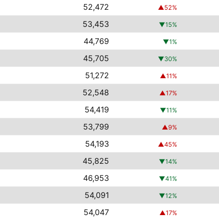
52,472
▲
52
%
53,453
▼
15
%
44,769
▼
1
%
45,705
▼
30
%
51,272
▲
11
%
52,548
▲
17
%
54,419
▼
11
%
53,799
▲
9
%
54,193
▲
45
%
45,825
▼
14
%
46,953
▼
41
%
54,091
▼
12
%
54,047
▲
17
%