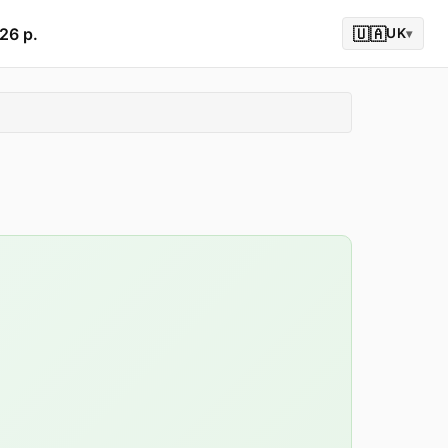
26 р.
🇺🇦
UK
▾