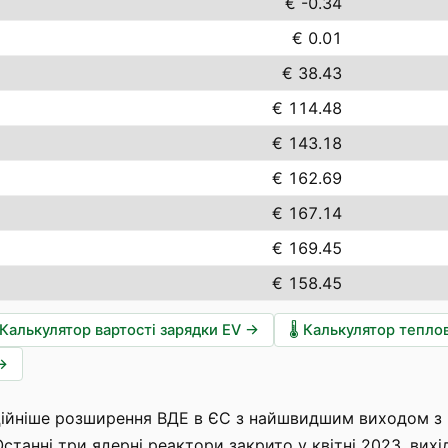
€ -0.34
€ 0.01
€ 38.43
€ 114.48
€ 143.18
€ 162.69
€ 167.14
€ 169.45
€ 158.45
Калькулятор вартості зарядки EV
→
🌡️
Калькулятор тепло
→
йніше розширення ВДЕ в ЄС з найшвидшим виходом з ви
станні три ядерні реактори закрито у квітні 2023, вихі