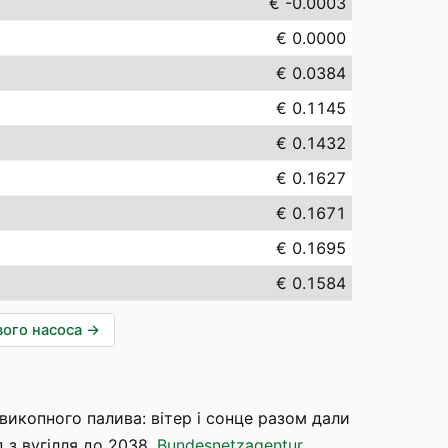
€ -0.0003
€ 0.0000
€ 0.0384
€ 0.1145
€ 0.1432
€ 0.1627
€ 0.1671
€ 0.1695
€ 0.1584
вого насоса
→
копного палива: вітер і сонце разом дали
д з вугілля до 2038.
Bundesnetzagentur