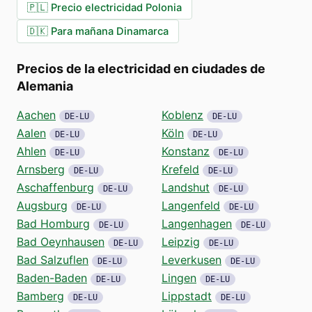
🇵🇱
Precio electricidad Polonia
🇩🇰
Para mañana Dinamarca
Precios de la electricidad en ciudades de
Alemania
Aachen
Koblenz
DE-LU
DE-LU
Aalen
Köln
DE-LU
DE-LU
Ahlen
Konstanz
DE-LU
DE-LU
Arnsberg
Krefeld
DE-LU
DE-LU
Aschaffenburg
Landshut
DE-LU
DE-LU
Augsburg
Langenfeld
DE-LU
DE-LU
Bad Homburg
Langenhagen
DE-LU
DE-LU
Bad Oeynhausen
Leipzig
DE-LU
DE-LU
Bad Salzuflen
Leverkusen
DE-LU
DE-LU
Baden-Baden
Lingen
DE-LU
DE-LU
Bamberg
Lippstadt
DE-LU
DE-LU