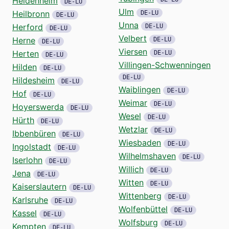
Heidenheim
DE-LU
Ulm
Heilbronn
DE-LU
DE-LU
Unna
Herford
DE-LU
DE-LU
Velbert
Herne
DE-LU
DE-LU
Viersen
Herten
DE-LU
DE-LU
Villingen-Schwenningen
Hilden
DE-LU
DE-LU
Hildesheim
DE-LU
Waiblingen
DE-LU
Hof
DE-LU
Weimar
DE-LU
Hoyerswerda
DE-LU
Wesel
DE-LU
Hürth
DE-LU
Wetzlar
DE-LU
Ibbenbüren
DE-LU
Wiesbaden
DE-LU
Ingolstadt
DE-LU
Wilhelmshaven
DE-LU
Iserlohn
DE-LU
Willich
DE-LU
Jena
DE-LU
Witten
DE-LU
Kaiserslautern
DE-LU
Wittenberg
DE-LU
Karlsruhe
DE-LU
Wolfenbüttel
DE-LU
Kassel
DE-LU
Wolfsburg
DE-LU
Kempten
DE-LU