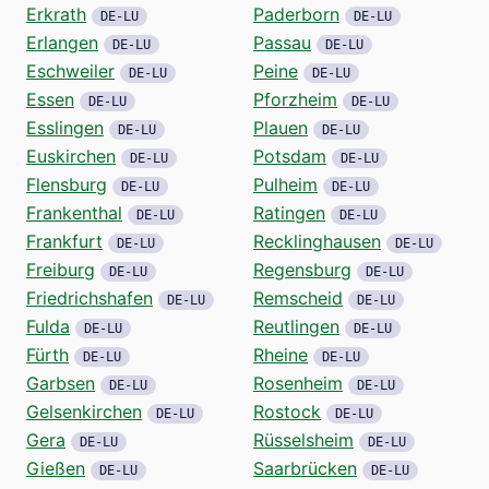
Erkrath
Paderborn
DE-LU
DE-LU
Erlangen
Passau
DE-LU
DE-LU
Eschweiler
Peine
DE-LU
DE-LU
Essen
Pforzheim
DE-LU
DE-LU
Esslingen
Plauen
DE-LU
DE-LU
Euskirchen
Potsdam
DE-LU
DE-LU
Flensburg
Pulheim
DE-LU
DE-LU
Frankenthal
Ratingen
DE-LU
DE-LU
Frankfurt
Recklinghausen
DE-LU
DE-LU
Freiburg
Regensburg
DE-LU
DE-LU
Friedrichshafen
Remscheid
DE-LU
DE-LU
Fulda
Reutlingen
DE-LU
DE-LU
Fürth
Rheine
DE-LU
DE-LU
Garbsen
Rosenheim
DE-LU
DE-LU
Gelsenkirchen
Rostock
DE-LU
DE-LU
Gera
Rüsselsheim
DE-LU
DE-LU
Gießen
Saarbrücken
DE-LU
DE-LU