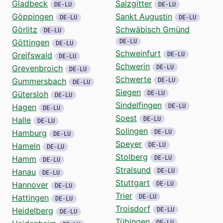
Gladbeck
Salzgitter
DE-LU
DE-LU
Göppingen
Sankt Augustin
DE-LU
DE-LU
Görlitz
Schwäbisch Gmünd
DE-LU
Göttingen
DE-LU
DE-LU
Schweinfurt
Greifswald
DE-LU
DE-LU
Schwerin
Grevenbroich
DE-LU
DE-LU
Schwerte
Gummersbach
DE-LU
DE-LU
Siegen
Gütersloh
DE-LU
DE-LU
Sindelfingen
Hagen
DE-LU
DE-LU
Soest
Halle
DE-LU
DE-LU
Solingen
Hamburg
DE-LU
DE-LU
Speyer
Hameln
DE-LU
DE-LU
Stolberg
Hamm
DE-LU
DE-LU
Stralsund
Hanau
DE-LU
DE-LU
Stuttgart
Hannover
DE-LU
DE-LU
Trier
Hattingen
DE-LU
DE-LU
Troisdorf
Heidelberg
DE-LU
DE-LU
Tübingen
DE-LU