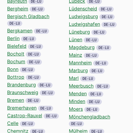
Bayreuth
Lübeck
DE-LU
DE-LU
Bergheim
Lüdenscheid
DE-LU
DE-LU
Bergisch Gladbach
Ludwigsburg
DE-LU
Ludwigshafen
DE-LU
DE-LU
Bergkamen
Lüneburg
DE-LU
DE-LU
Berlin
Lünen
DE-LU
DE-LU
Bielefeld
Magdeburg
DE-LU
DE-LU
Bocholt
Mainz
DE-LU
DE-LU
Bochum
Mannheim
DE-LU
DE-LU
Bonn
Marburg
DE-LU
DE-LU
Bottrop
Marl
DE-LU
DE-LU
Brandenburg
Meerbusch
DE-LU
DE-LU
Braunschweig
Menden
DE-LU
DE-LU
Bremen
Minden
DE-LU
DE-LU
Bremerhaven
Moers
DE-LU
DE-LU
Castrop-Rauxel
Mönchengladbach
DE-LU
Celle
DE-LU
DE-LU
Chemnitz
Mülheim
DE-LU
DE-LU