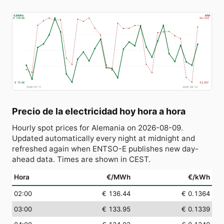
€/MWh
MW
€ 159.86
54,422
€ 70.96
42,507
2026-07-11
2026-08-10
Precio de la electricidad hoy hora a hora
Hourly spot prices for Alemania on 2026-08-09.
Updated automatically every night at midnight and
refreshed again when ENTSO-E publishes new day-
ahead data. Times are shown in CEST.
Hora
€/MWh
€/kWh
02:00
€ 136.44
€ 0.1364
03:00
€ 133.95
€ 0.1339