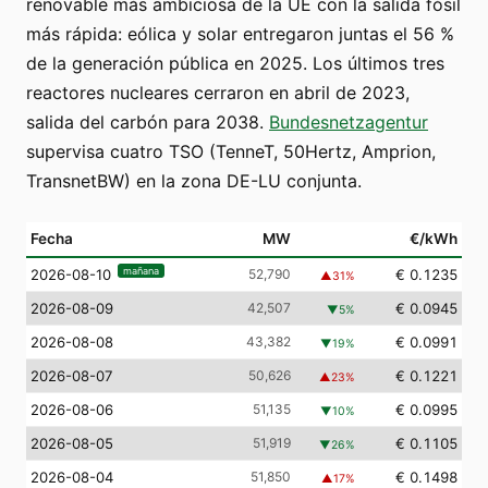
renovable más ambiciosa de la UE con la salida fósil
más rápida: eólica y solar entregaron juntas el 56 %
de la generación pública en 2025. Los últimos tres
reactores nucleares cerraron en abril de 2023,
salida del carbón para 2038.
Bundesnetzagentur
supervisa cuatro TSO (TenneT, 50Hertz, Amprion,
TransnetBW) en la zona DE-LU conjunta.
Fecha
MW
€/kWh
mañana
52,790
€ 0.1235
2026-08-10
▲
31
%
2026-08-09
42,507
€ 0.0945
▼
5
%
2026-08-08
43,382
€ 0.0991
▼
19
%
2026-08-07
50,626
€ 0.1221
▲
23
%
2026-08-06
51,135
€ 0.0995
▼
10
%
2026-08-05
51,919
€ 0.1105
▼
26
%
2026-08-04
51,850
€ 0.1498
▲
17
%