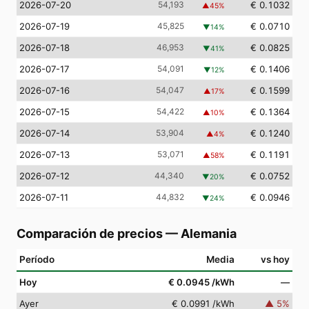
2026-07-20
54,193
€ 0.1032
▲
45
%
2026-07-19
45,825
€ 0.0710
▼
14
%
2026-07-18
46,953
€ 0.0825
▼
41
%
2026-07-17
54,091
€ 0.1406
▼
12
%
2026-07-16
54,047
€ 0.1599
▲
17
%
2026-07-15
54,422
€ 0.1364
▲
10
%
2026-07-14
53,904
€ 0.1240
▲
4
%
2026-07-13
53,071
€ 0.1191
▲
58
%
2026-07-12
44,340
€ 0.0752
▼
20
%
2026-07-11
44,832
€ 0.0946
▼
24
%
Comparación de precios
—
Alemania
Período
Media
vs hoy
Hoy
€ 0.0945
/kWh
—
Ayer
€ 0.0991
/kWh
▲
5
%