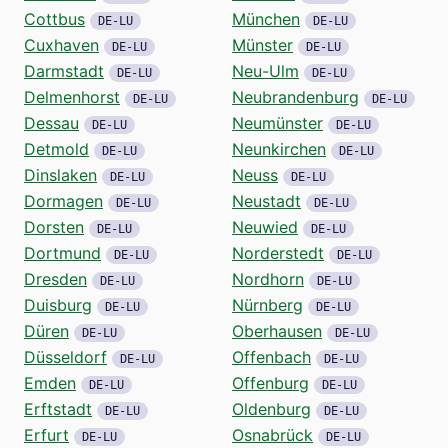
Cottbus
München
DE-LU
DE-LU
Cuxhaven
Münster
DE-LU
DE-LU
Darmstadt
Neu-Ulm
DE-LU
DE-LU
Delmenhorst
Neubrandenburg
DE-LU
DE-LU
Dessau
Neumünster
DE-LU
DE-LU
Detmold
Neunkirchen
DE-LU
DE-LU
Dinslaken
Neuss
DE-LU
DE-LU
Dormagen
Neustadt
DE-LU
DE-LU
Dorsten
Neuwied
DE-LU
DE-LU
Dortmund
Norderstedt
DE-LU
DE-LU
Dresden
Nordhorn
DE-LU
DE-LU
Duisburg
Nürnberg
DE-LU
DE-LU
Düren
Oberhausen
DE-LU
DE-LU
Düsseldorf
Offenbach
DE-LU
DE-LU
Emden
Offenburg
DE-LU
DE-LU
Erftstadt
Oldenburg
DE-LU
DE-LU
Erfurt
Osnabrück
DE-LU
DE-LU