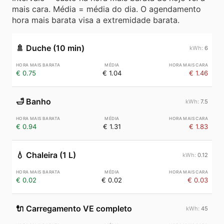
mais cara. Média = média do dia. O agendamento
hora mais barata visa a extremidade barata.
🚿
Duche (10 min)
6
€ 0.75
€ 1.04
€ 1.46
🛁
Banho
7.5
€ 0.94
€ 1.31
€ 1.83
💧
Chaleira (1 L)
0.12
€ 0.02
€ 0.02
€ 0.03
🔌
Carregamento VE completo
45