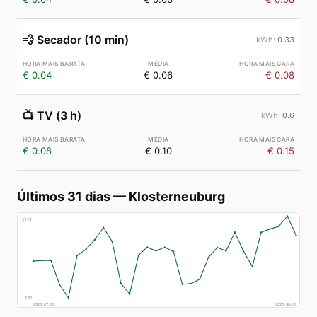
💨
Secador (10 min)
0.33
€ 0.04
€ 0.06
€ 0.08
📺
TV (3 h)
0.6
€ 0.08
€ 0.10
€ 0.15
Últimos 31 dias
—
Klosterneuburg
€
174
€
80
2026-07-08
2026-08-07