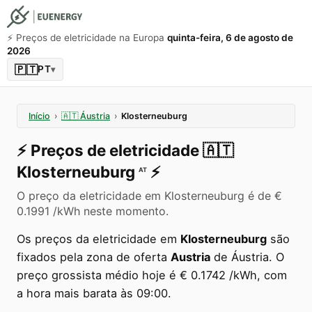
⚡️ Preços de eletricidade na Europa
quinta-feira, 6 de agosto de
2026
🇵🇹
PT
▾
Início
›
🇦🇹
Áustria
›
Klosterneuburg
⚡️
Preços de eletricidade
🇦🇹
Klosterneuburg
⚡️
AT
O preço da eletricidade em Klosterneuburg é de €
0.1991 /kWh neste momento.
Os preços da eletricidade em
Klosterneuburg
são
fixados pela zona de oferta
Austria
de Áustria. O
preço grossista médio hoje é € 0.1742 /kWh, com
a hora mais barata às 09:00.