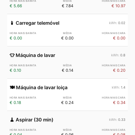
€ 5.66
€ 7.84
€ 10.97
📱
Carregar telemóvel
0.02
€ 0.00
€ 0.00
€ 0.00
👕
Máquina de lavar
0.8
€ 0.10
€ 0.14
€ 0.20
🍽️
Máquina de lavar loiça
1.4
€ 0.18
€ 0.24
€ 0.34
🧹
Aspirar (30 min)
0.33
€ 0.04
€ 0.06
€ 0.08