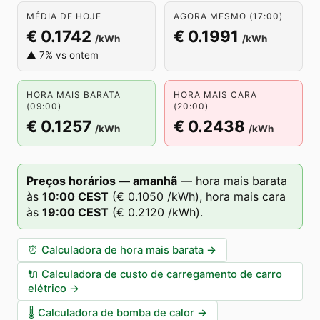
MÉDIA DE HOJE
AGORA MESMO (17:00)
€ 0.1742
€ 0.1991
/kWh
/kWh
▲ 7% vs ontem
HORA MAIS BARATA
HORA MAIS CARA
(09:00)
(20:00)
€ 0.1257
€ 0.2438
/kWh
/kWh
Preços horários — amanhã
—
hora mais barata
às
10
:00
CEST
(
€ 0.1050
/kWh),
hora mais cara
às
19
:00
CEST
(
€ 0.2120
/kWh).
⏰
Calculadora de hora mais barata
→
🔌
Calculadora de custo de carregamento de carro
elétrico
→
🌡️
Calculadora de bomba de calor
→