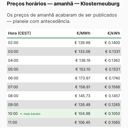
Preços horários — amanhã
—
Klosterneuburg
Os preços de amanhã acabaram de ser publicados
— planeie com antecedência.
Hora (CEST)
€/MWh
€/kWh
02
:00
€ 139.99
€ 0.1400
03
:00
€ 133.06
€ 0.1331
04
:00
€ 136.19
€ 0.1362
05
:00
€ 152.10
€ 0.1521
06
:00
€ 173.97
€ 0.1740
07
:00
€ 156.61
€ 0.1566
08
:00
€ 145.73
€ 0.1457
09
:00
€ 126.49
€ 0.1265
10
:00
€ 104.98
€ 0.1050
← mais barato
11
:00
€ 106.45
€ 0.1065