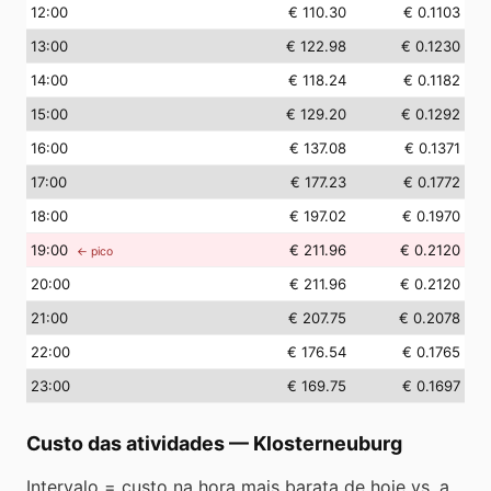
12
:00
€ 110.30
€ 0.1103
13
:00
€ 122.98
€ 0.1230
14
:00
€ 118.24
€ 0.1182
15
:00
€ 129.20
€ 0.1292
16
:00
€ 137.08
€ 0.1371
17
:00
€ 177.23
€ 0.1772
18
:00
€ 197.02
€ 0.1970
19
:00
€ 211.96
€ 0.2120
← pico
20
:00
€ 211.96
€ 0.2120
21
:00
€ 207.75
€ 0.2078
22
:00
€ 176.54
€ 0.1765
23
:00
€ 169.75
€ 0.1697
Custo das atividades
—
Klosterneuburg
Intervalo = custo na hora mais barata de hoje vs. a