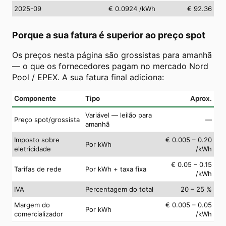
2025-09
€ 0.0924
/kWh
€ 92.36
Porque a sua fatura é superior ao preço spot
Os preços nesta página são grossistas para amanhã
— o que os fornecedores pagam no mercado Nord
Pool / EPEX. A sua fatura final adiciona:
Componente
Tipo
Aprox.
Variável — leilão para
Preço spot/grossista
—
amanhã
Imposto sobre
€ 0.005 – 0.20
Por kWh
eletricidade
/kWh
€ 0.05 – 0.15
Tarifas de rede
Por kWh + taxa fixa
/kWh
IVA
Percentagem do total
20 – 25 %
Margem do
€ 0.005 – 0.05
Por kWh
comercializador
/kWh