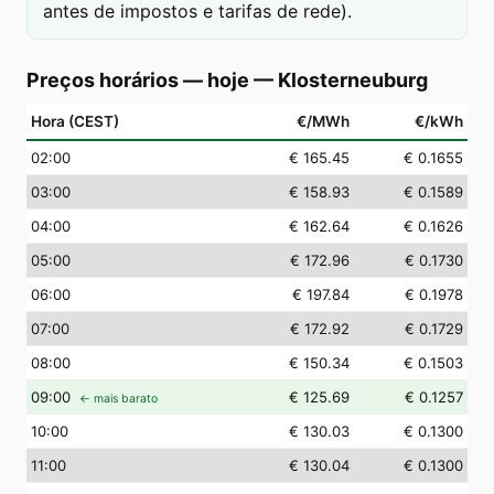
antes de impostos e tarifas de rede).
Preços horários — hoje
—
Klosterneuburg
Hora (CEST)
€/MWh
€/kWh
02
:00
€ 165.45
€ 0.1655
03
:00
€ 158.93
€ 0.1589
04
:00
€ 162.64
€ 0.1626
05
:00
€ 172.96
€ 0.1730
06
:00
€ 197.84
€ 0.1978
07
:00
€ 172.92
€ 0.1729
08
:00
€ 150.34
€ 0.1503
09
:00
€ 125.69
€ 0.1257
← mais barato
10
:00
€ 130.03
€ 0.1300
11
:00
€ 130.04
€ 0.1300