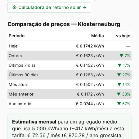
☀️
Calculadora de retorno solar
→
Comparação de preços
—
Klosterneuburg
Período
Média
vs hoje
Hoje
€ 0.1742
/kWh
—
Ontem
€ 0.1623
/kWh
▼
7
%
Últimos 7 dias
€ 0.1452
/kWh
▼
17
%
Últimos 30 dias
€ 0.1263
/kWh
▼
27
%
Mês atual
€ 0.1502
/kWh
▼
14
%
Mês anterior
€ 0.1172
/kWh
▼
33
%
Ano anterior
€ 0.0744
/kWh
▼
57
%
Estimativa mensal
para um agregado médio
que usa 5 000 kWh/ano (~417 kWh/mês) a esta
tarifa: € 72.56 / mês (€ 870.78 / ano grossista,