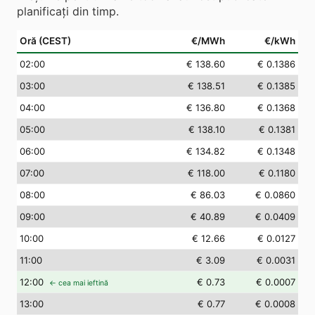
planificați din timp.
Oră (CEST)
€/MWh
€/kWh
02
:00
€ 138.60
€ 0.1386
03
:00
€ 138.51
€ 0.1385
04
:00
€ 136.80
€ 0.1368
05
:00
€ 138.10
€ 0.1381
06
:00
€ 134.82
€ 0.1348
07
:00
€ 118.00
€ 0.1180
08
:00
€ 86.03
€ 0.0860
09
:00
€ 40.89
€ 0.0409
10
:00
€ 12.66
€ 0.0127
11
:00
€ 3.09
€ 0.0031
12
:00
€ 0.73
€ 0.0007
← cea mai ieftină
13
:00
€ 0.77
€ 0.0008