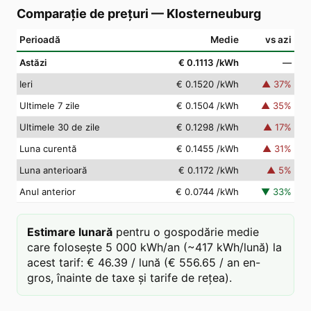
Comparație de prețuri
—
Klosterneuburg
Perioadă
Medie
vs azi
Astăzi
€ 0.1113
/kWh
—
Ieri
€ 0.1520
/kWh
▲
37
%
Ultimele 7 zile
€ 0.1504
/kWh
▲
35
%
Ultimele 30 de zile
€ 0.1298
/kWh
▲
17
%
Luna curentă
€ 0.1455
/kWh
▲
31
%
Luna anterioară
€ 0.1172
/kWh
▲
5
%
Anul anterior
€ 0.0744
/kWh
▼
33
%
Estimare lunară
pentru o gospodărie medie
care folosește 5 000 kWh/an (~417 kWh/lună) la
acest tarif: € 46.39 / lună (€ 556.65 / an en-
gros, înainte de taxe și tarife de rețea).