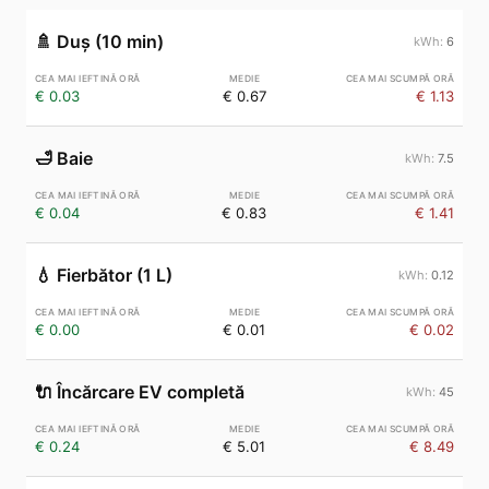
🚿
Duș (10 min)
6
€ 0.03
€ 0.67
€ 1.13
🛁
Baie
7.5
€ 0.04
€ 0.83
€ 1.41
💧
Fierbător (1 L)
0.12
€ 0.00
€ 0.01
€ 0.02
🔌
Încărcare EV completă
45
€ 0.24
€ 5.01
€ 8.49