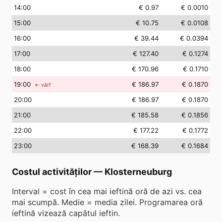
14
:00
€ 0.97
€ 0.0010
15
:00
€ 10.75
€ 0.0108
16
:00
€ 39.44
€ 0.0394
17
:00
€ 127.40
€ 0.1274
18
:00
€ 170.96
€ 0.1710
19
:00
€ 186.97
€ 0.1870
← vârf
20
:00
€ 186.97
€ 0.1870
21
:00
€ 185.58
€ 0.1856
22
:00
€ 177.22
€ 0.1772
23
:00
€ 168.39
€ 0.1684
Costul activităților
—
Klosterneuburg
Interval = cost în cea mai ieftină oră de azi vs. cea
mai scumpă. Medie = media zilei. Programarea oră
ieftină vizează capătul ieftin.