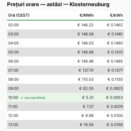
Prețuri orare — astăzi
—
Klosterneuburg
Oră (CEST)
€/MWh
€/kWh
02
:00
€ 146.22
€ 0.1462
03
:00
€ 148.08
€ 0.1481
04
:00
€ 146.03
€ 0.1460
05
:00
€ 146.98
€ 0.1470
06
:00
€ 146.48
€ 0.1465
07
:00
€ 137.70
€ 0.1377
08
:00
€ 115.03
€ 0.1150
09
:00
€ 62.55
€ 0.0625
10
:00
€ 5.31
€ 0.0053
← cea mai ieftină
11
:00
€ 7.37
€ 0.0074
12
:00
€ 9.96
€ 0.0100
13
:00
€ 16.56
€ 0.0166