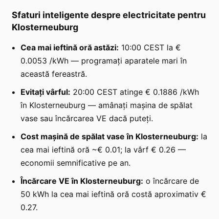
Sfaturi inteligente despre electricitate pentru
Klosterneuburg
Cea mai ieftină oră astăzi:
10:00 CEST la €
0.0053 /kWh — programați aparatele mari în
această fereastră.
Evitați vârful:
20:00 CEST atinge € 0.1886 /kWh
în Klosterneuburg — amânați mașina de spălat
vase sau încărcarea VE dacă puteți.
Cost mașină de spălat vase în Klosterneuburg:
la
cea mai ieftină oră ~€ 0.01; la vârf € 0.26 —
economii semnificative pe an.
Încărcare VE în Klosterneuburg:
o încărcare de
50 kWh la cea mai ieftină oră costă aproximativ €
0.27.