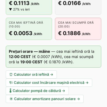
€ 0.1113
€ 0.0166
/kWh
/kWh
▼ 27% vs ieri
CEA MAI IEFTINĂ ORĂ
CEA MAI SCUMPĂ ORĂ
(10:00)
(20:00)
€ 0.0053
€ 0.1886
/kWh
/kWh
Prețuri orare — mâine
—
cea mai ieftină oră la
12
:00
CEST
(
€ 0.0007
/kWh),
cea mai scumpă
oră la
19
:00
CEST
(
€ 0.1870
/kWh).
⏰
Calculator oră ieftină
→
🔌
Calculator cost încărcare mașină electrică
→
🌡️
Calculator pompă de căldură
→
☀️
Calculator amortizare panouri solare
→