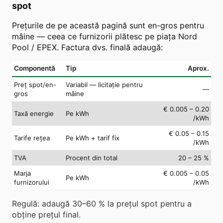
spot
Prețurile de pe această pagină sunt en-gros pentru
mâine — ceea ce furnizorii plătesc pe piața Nord
Pool / EPEX. Factura dvs. finală adaugă:
Componentă
Tip
Aprox.
Preț spot/en-
Variabil — licitație pentru
—
gros
mâine
€ 0.005 – 0.20
Taxă energie
Pe kWh
/kWh
€ 0.05 – 0.15
Tarife rețea
Pe kWh + tarif fix
/kWh
TVA
Procent din total
20 – 25 %
Marja
€ 0.005 – 0.05
Pe kWh
furnizorului
/kWh
Regulă: adaugă 30–60 % la prețul spot pentru a
obține prețul final.