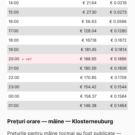
14
:00
€ 21.64
€ 0.0216
15
:00
€ 27.30
€ 0.0273
16
:00
€ 56.63
€ 0.0566
17
:00
€ 128.04
€ 0.1280
18
:00
€ 167.18
€ 0.1672
19
:00
€ 181.45
€ 0.1814
20
:00
€ 188.65
€ 0.1886
← vârf
21
:00
€ 180.56
€ 0.1806
22
:00
€ 170.85
€ 0.1709
23
:00
€ 154.42
€ 0.1544
00
:00
€ 158.37
€ 0.1584
01
:00
€ 146.38
€ 0.1464
Prețuri orare — mâine
—
Klosterneuburg
Prețurile pentru mâine tocmai au fost publicate —