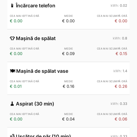
📱
Încărcare telefon
0.02
€ 0.00
€ 0.00
€ 0.00
👕
Mașină de spălat
0.8
€ 0.00
€ 0.09
€ 0.15
🍽️
Mașină de spălat vase
1.4
€ 0.01
€ 0.16
€ 0.26
🧹
Aspirat (30 min)
0.33
€ 0.00
€ 0.04
€ 0.06
💨
Uscător de păr (10 min)
0.33