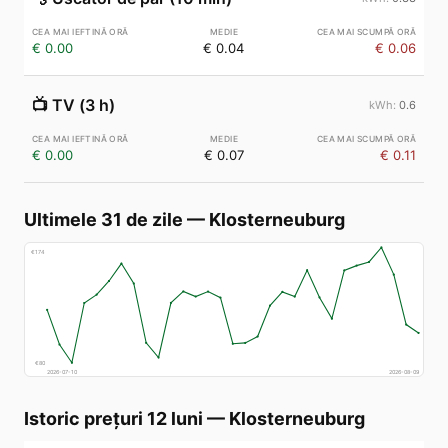
€ 0.00
€ 0.04
€ 0.06
📺
TV (3 h)
0.6
€ 0.00
€ 0.07
€ 0.11
Ultimele 31 de zile
—
Klosterneuburg
€
174
€
80
2026-07-10
2026-08-09
Istoric prețuri 12 luni
—
Klosterneuburg