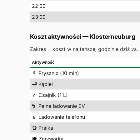
22
:00
23
:00
Koszt aktywności
—
Klosterneuburg
Zakres = koszt w najtańszej godzinie dziś vs. 
Aktywność
🚿
Prysznic (10 min)
🛁
Kąpiel
💧
Czajnik (1 L)
🔌
Pełne ładowanie EV
📱
Ładowanie telefonu
👕
Pralka
🍽️
Zmywarka