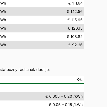
kWh
€ 111.64
kWh
€ 142.56
kWh
€ 115.95
kWh
€ 120.15
kWh
€ 108.82
kWh
€ 92.36
ostateczny rachunek dodaje:
Ok.
—
€ 0.005 – 0.20 /kWh
€ 0.05 – 0.15 /kWh