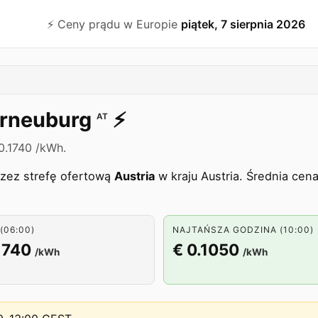
⚡️ Ceny prądu w Europie
piątek, 7 sierpnia 2026
erneuburg
⚡️
AT
0.1740 /kWh.
rzez strefę ofertową
Austria
w kraju Austria. Średnia cen
(06:00)
NAJTAŃSZA GODZINA (10:00)
1740
€ 0.1050
/kWh
/kWh