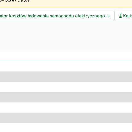
0–13:00 CEST
.
lator kosztów ładowania samochodu elektrycznego
→
🌡️
Kalk