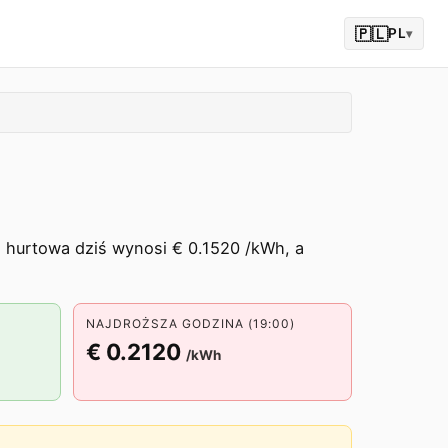
🇵🇱
PL
▾
a hurtowa dziś wynosi € 0.1520 /kWh, a
NAJDROŻSZA GODZINA (19:00)
€ 0.2120
/kWh