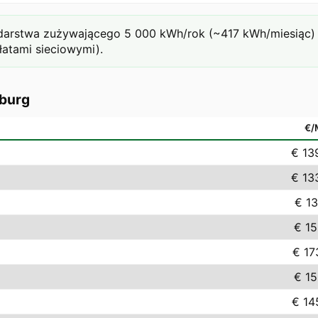
arstwa zużywającego 5 000 kWh/rok (~417 kWh/miesiąc) pr
łatami sieciowymi).
uburg
€
€ 13
€ 13
€ 13
€ 15
€ 17
€ 15
€ 14