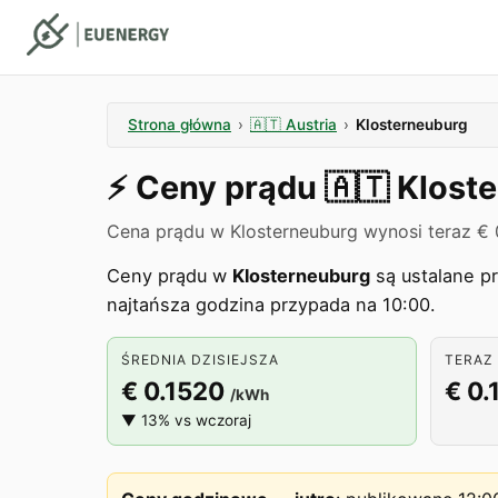
Strona główna
›
🇦🇹
Austria
›
Klosterneuburg
⚡️
Ceny prądu
🇦🇹
Klost
Cena prądu w Klosterneuburg wynosi teraz € 
Ceny prądu w
Klosterneuburg
są ustalane p
najtańsza godzina przypada na 10:00.
ŚREDNIA DZISIEJSZA
TERAZ 
€ 0.1520
€ 0.
/kWh
▼ 13% vs wczoraj