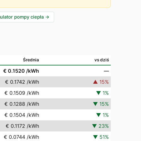
ulator pompy ciepła
→
Średnia
vs dziś
€ 0.1520
/kWh
—
€ 0.1742
/kWh
▲
15
%
€ 0.1509
/kWh
▼
1
%
€ 0.1288
/kWh
▼
15
%
€ 0.1504
/kWh
▼
1
%
€ 0.1172
/kWh
▼
23
%
€ 0.0744
/kWh
▼
51
%