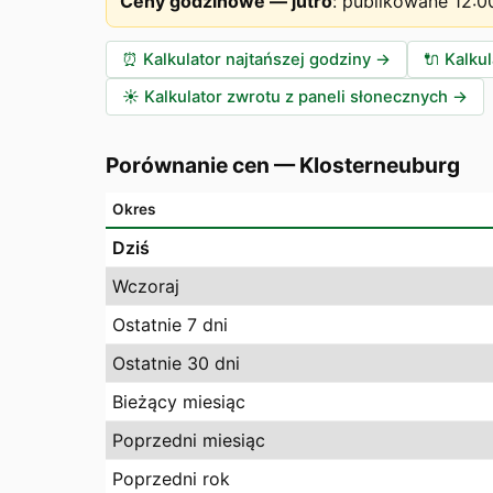
Ceny godzinowe — jutro
:
publikowane 12:0
⏰
Kalkulator najtańszej godziny
→
🔌
Kalku
☀️
Kalkulator zwrotu z paneli słonecznych
→
Porównanie cen
—
Klosterneuburg
Okres
Dziś
Wczoraj
Ostatnie 7 dni
Ostatnie 30 dni
Bieżący miesiąc
Poprzedni miesiąc
Poprzedni rok