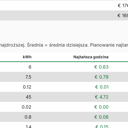
€ 17
€ 16
najdroższej. Średnia = średnia dzisiejsza. Planowanie najta
kWh
Najtańsza godzina
6
€ 0.63
7.5
€ 0.79
0.12
€ 0.01
45
€ 4.72
0.02
€ 0.00
0.8
€ 0.08
1.4
€ 0.15