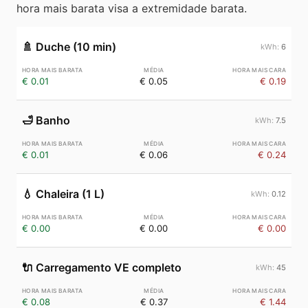
hora mais barata visa a extremidade barata.
🚿
Duche (10 min)
6
€ 0.01
€ 0.05
€ 0.19
🛁
Banho
7.5
€ 0.01
€ 0.06
€ 0.24
💧
Chaleira (1 L)
0.12
€ 0.00
€ 0.00
€ 0.00
🔌
Carregamento VE completo
45
€ 0.08
€ 0.37
€ 1.44