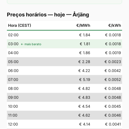
Preços horários — hoje
—
Årjäng
Hora (CEST)
€/MWh
€/kWh
02
:00
€ 1.84
€ 0.0018
03
:00
€ 1.81
€ 0.0018
← mais barato
04
:00
€ 1.86
€ 0.0019
05
:00
€ 2.28
€ 0.0023
06
:00
€ 4.22
€ 0.0042
07
:00
€ 5.19
€ 0.0052
08
:00
€ 4.82
€ 0.0048
09
:00
€ 4.83
€ 0.0048
10
:00
€ 4.54
€ 0.0045
11
:00
€ 4.62
€ 0.0046
12
:00
€ 4.14
€ 0.0041