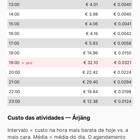
13
:00
€ 4.01
€ 0.0040
14
:00
€ 3.98
€ 0.0040
15
:00
€ 4.06
€ 0.0041
16
:00
€ 4.16
€ 0.0042
17
:00
€ 5.83
€ 0.0058
18
:00
€ 14.96
€ 0.0150
19
:00
€ 32.10
€ 0.0321
← pico
20
:00
€ 22.42
€ 0.0224
21
:00
€ 29.40
€ 0.0294
22
:00
€ 19.84
€ 0.0198
23
:00
€ 12.38
€ 0.0124
Custo das atividades
—
Årjäng
Intervalo = custo na hora mais barata de hoje vs. a
mais cara. Média = média do dia. O agendamento