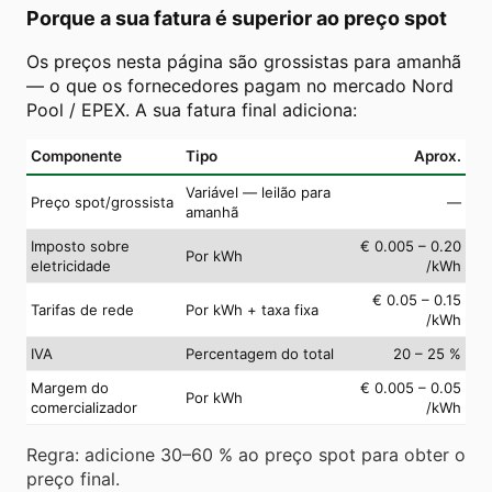
Porque a sua fatura é superior ao preço spot
Os preços nesta página são grossistas para amanhã
— o que os fornecedores pagam no mercado Nord
Pool / EPEX. A sua fatura final adiciona:
Componente
Tipo
Aprox.
Variável — leilão para
Preço spot/grossista
—
amanhã
Imposto sobre
€ 0.005 – 0.20
Por kWh
eletricidade
/kWh
€ 0.05 – 0.15
Tarifas de rede
Por kWh + taxa fixa
/kWh
IVA
Percentagem do total
20 – 25 %
Margem do
€ 0.005 – 0.05
Por kWh
comercializador
/kWh
Regra: adicione 30–60 % ao preço spot para obter o
preço final.