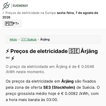
⚡️ Preços de eletricidade na Europa
sexta-feira, 7 de agosto de
2026
🇵🇹
PT
▾
Início
›
🇸🇪
Suécia
›
Årjäng
⚡️
Preços de eletricidade
🇸🇪
Årjäng
⚡️
SE3
O preço da eletricidade em Årjäng é de € 0.0046
/kWh neste momento.
Os preços da eletricidade em
Årjäng
são fixados
pela zona de oferta
SE3 (Stockholm)
de Suécia. O
preço grossista médio hoje é € 0.0082 /kWh, com
a hora mais barata às 03:00.