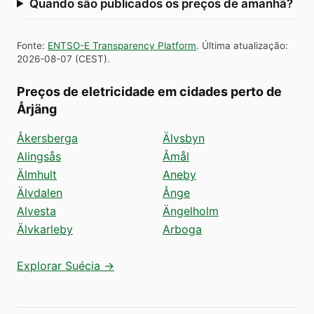
Quando são publicados os preços de amanhã?
Fonte
:
ENTSO-E Transparency Platform
.
Última atualização
:
2026-08-07
(
CEST
).
Preços de eletricidade em cidades perto de
Årjäng
Åkersberga
Älvsbyn
Alingsås
Åmål
Älmhult
Aneby
Älvdalen
Ånge
Alvesta
Ängelholm
Älvkarleby
Arboga
Explorar Suécia →