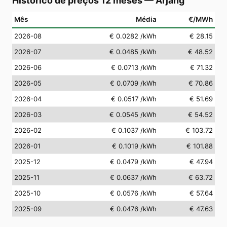
Histórico de preços 12 meses
—
Årjäng
Mês
Média
€/MWh
2026-08
€ 0.0282
/kWh
€ 28.15
2026-07
€ 0.0485
/kWh
€ 48.52
2026-06
€ 0.0713
/kWh
€ 71.32
2026-05
€ 0.0709
/kWh
€ 70.86
2026-04
€ 0.0517
/kWh
€ 51.69
2026-03
€ 0.0545
/kWh
€ 54.52
2026-02
€ 0.1037
/kWh
€ 103.72
2026-01
€ 0.1019
/kWh
€ 101.88
2025-12
€ 0.0479
/kWh
€ 47.94
2025-11
€ 0.0637
/kWh
€ 63.72
2025-10
€ 0.0576
/kWh
€ 57.64
2025-09
€ 0.0476
/kWh
€ 47.63