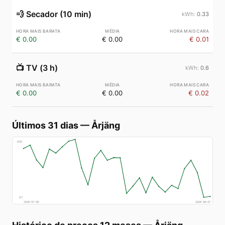
💨
Secador (10 min)
0.33
€ 0.00
€ 0.00
€ 0.01
📺
TV (3 h)
0.6
€ 0.00
€ 0.00
€ 0.02
Últimos 31 dias
—
Årjäng
€
83
€
7
2026-07-09
2026-08-07