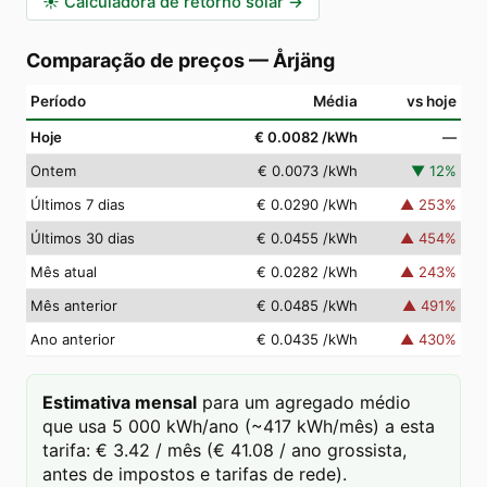
☀️
Calculadora de retorno solar
→
Comparação de preços
—
Årjäng
Período
Média
vs hoje
Hoje
€ 0.0082
/kWh
—
Ontem
€ 0.0073
/kWh
▼
12
%
Últimos 7 dias
€ 0.0290
/kWh
▲
253
%
Últimos 30 dias
€ 0.0455
/kWh
▲
454
%
Mês atual
€ 0.0282
/kWh
▲
243
%
Mês anterior
€ 0.0485
/kWh
▲
491
%
Ano anterior
€ 0.0435
/kWh
▲
430
%
Estimativa mensal
para um agregado médio
que usa 5 000 kWh/ano (~417 kWh/mês) a esta
tarifa: € 3.42 / mês (€ 41.08 / ano grossista,
antes de impostos e tarifas de rede).