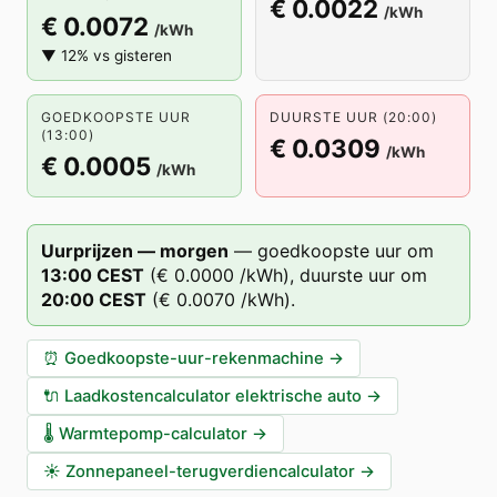
€ 0.0022
/kWh
€ 0.0072
/kWh
▼ 12% vs gisteren
GOEDKOOPSTE UUR
DUURSTE UUR (20:00)
(13:00)
€ 0.0309
/kWh
€ 0.0005
/kWh
Uurprijzen — morgen
—
goedkoopste uur om
13
:00
CEST
(
€ 0.0000
/kWh),
duurste uur om
20
:00
CEST
(
€ 0.0070
/kWh).
⏰
Goedkoopste-uur-rekenmachine
→
🔌
Laadkostencalculator elektrische auto
→
🌡️
Warmtepomp-calculator
→
☀️
Zonnepaneel-terugverdiencalculator
→