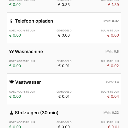
€ 0.02
€ 0.33
€ 1.39
📱
Telefoon opladen
0.02
€ 0.00
€ 0.00
€ 0.00
👕
Wasmachine
0.8
€ 0.00
€ 0.01
€ 0.02
🍽️
Vaatwasser
1.4
€ 0.00
€ 0.01
€ 0.04
🧹
Stofzuigen (30 min)
0.33
€ 0.00
€ 0.00
€ 0.01