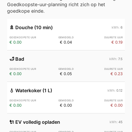
Goedkoopste-uur-planning richt zich op het
goedkope einde.
🚿
Douche (10 min)
6
€ 0.00
€ 0.04
€ 0.19
🛁
Bad
7.5
€ 0.00
€ 0.05
€ 0.23
💧
Waterkoker (1 L)
0.12
€ 0.00
€ 0.00
€ 0.00
🔌
EV volledig opladen
45