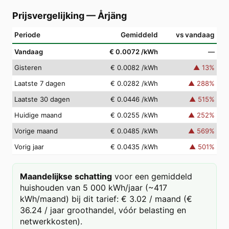
Prijsvergelijking
—
Årjäng
Periode
Gemiddeld
vs vandaag
Vandaag
€ 0.0072
/kWh
—
Gisteren
€ 0.0082
/kWh
▲
13
%
Laatste 7 dagen
€ 0.0282
/kWh
▲
288
%
Laatste 30 dagen
€ 0.0446
/kWh
▲
515
%
Huidige maand
€ 0.0255
/kWh
▲
252
%
Vorige maand
€ 0.0485
/kWh
▲
569
%
Vorig jaar
€ 0.0435
/kWh
▲
501
%
Maandelijkse schatting
voor een gemiddeld
huishouden van 5 000 kWh/jaar (~417
kWh/maand) bij dit tarief: € 3.02 / maand (€
36.24 / jaar groothandel, vóór belasting en
netwerkkosten).