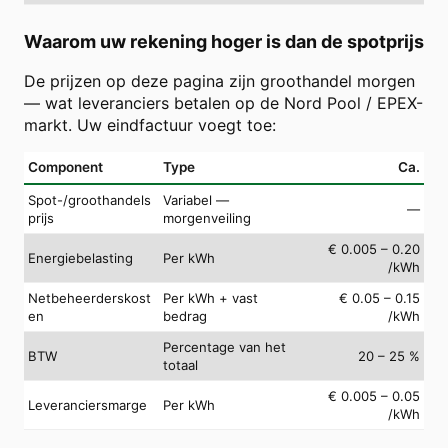
Waarom uw rekening hoger is dan de spotprijs
De prijzen op deze pagina zijn groothandel morgen
— wat leveranciers betalen op de Nord Pool / EPEX-
markt. Uw eindfactuur voegt toe:
Component
Type
Ca.
Spot-/groothandels
Variabel —
—
prijs
morgenveiling
€ 0.005 – 0.20
Energiebelasting
Per kWh
/kWh
Netbeheerderskost
Per kWh + vast
€ 0.05 – 0.15
en
bedrag
/kWh
Percentage van het
BTW
20 – 25 %
totaal
€ 0.005 – 0.05
Leveranciersmarge
Per kWh
/kWh