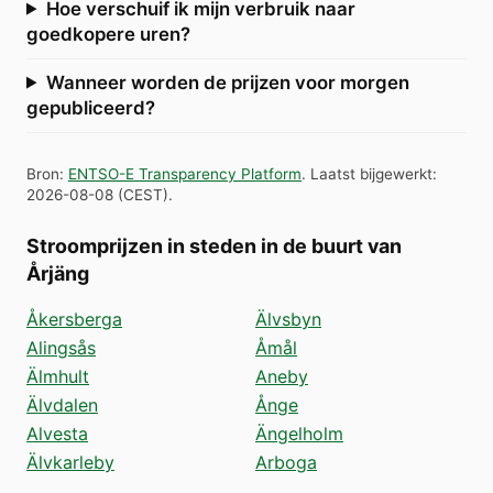
Hoe verschuif ik mijn verbruik naar
goedkopere uren?
Wanneer worden de prijzen voor morgen
gepubliceerd?
Bron
:
ENTSO-E Transparency Platform
.
Laatst bijgewerkt
:
2026-08-08
(
CEST
).
Stroomprijzen in steden in de buurt van
Årjäng
Åkersberga
Älvsbyn
Alingsås
Åmål
Älmhult
Aneby
Älvdalen
Ånge
Alvesta
Ängelholm
Älvkarleby
Arboga