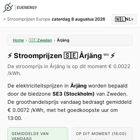
🇳🇱
⚡️ Stroomprijzen Europa
zaterdag 8 augustus 2026
NL
▾
Home
›
🇸🇪
Zweden
›
Årjäng
⚡️
Stroomprijzen
🇸🇪
Årjäng
⚡️
SE3
De stroomprijs in Årjäng is op dit moment € 0.0022
/kWh.
De elektriciteitsprijzen in
Årjäng
worden bepaald
door de biedzone
SE3 (Stockholm)
van Zweden.
De groothandelsprijs vandaag bedraagt gemiddeld
€ 0.0072 /kWh, met het goedkoopste uur om
13:00.
GEMIDDELDE VAN
OP DIT MOMENT (16:00)
VANDAAG