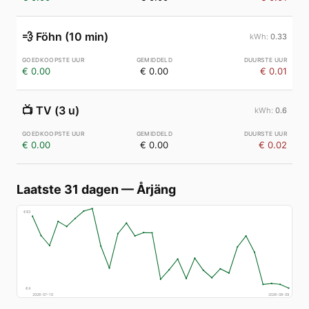
💨
Föhn (10 min)
0.33
€ 0.00
€ 0.00
€ 0.01
📺
TV (3 u)
0.6
€ 0.00
€ 0.00
€ 0.02
Laatste 31 dagen
—
Årjäng
€
83
€
4
2026-07-10
2026-08-09