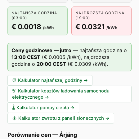
NAJTAŃSZA GODZINA
NAJDROŻSZA GODZINA
(03:00)
(19:00)
€ 0.0018
€ 0.0321
/kWh
/kWh
Ceny godzinowe — jutro
—
najtańsza godzina o
13
:00
CEST
(
€ 0.0005
/kWh),
najdroższa
godzina o
20
:00
CEST
(
€ 0.0309
/kWh).
⏰
Kalkulator najtańszej godziny
→
🔌
Kalkulator kosztów ładowania samochodu
elektrycznego
→
🌡️
Kalkulator pompy ciepła
→
☀️
Kalkulator zwrotu z paneli słonecznych
→
Porównanie cen
—
Årjäng