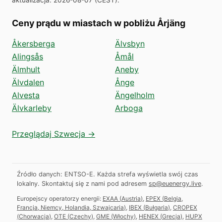
Ceny prądu w miastach w pobliżu Årjäng
Åkersberga
Älvsbyn
Alingsås
Åmål
Älmhult
Aneby
Älvdalen
Ånge
Alvesta
Ängelholm
Älvkarleby
Arboga
Przeglądaj Szwecja →
Źródło danych: ENTSO-E. Każda strefa wyświetla swój czas
lokalny.
Skontaktuj się z nami pod adresem
sp@euenergy.live
.
Europejscy operatorzy energii:
EXAA
(
Austria
)
,
EPEX
(
Belgia,
Francja, Niemcy, Holandia, Szwajcaria
)
,
IBEX
(
Bułgaria
)
,
CROPEX
(
Chorwacja
)
,
OTE
(
Czechy
)
,
GME
(
Włochy
)
,
HENEX
(
Grecja
)
,
HUPX