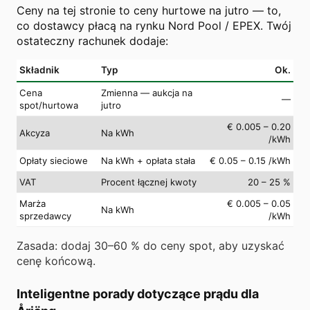
Ceny na tej stronie to ceny hurtowe na jutro — to,
co dostawcy płacą na rynku Nord Pool / EPEX. Twój
ostateczny rachunek dodaje:
Składnik
Typ
Ok.
Cena
Zmienna — aukcja na
—
spot/hurtowa
jutro
€ 0.005 – 0.20
Akcyza
Na kWh
/kWh
Opłaty sieciowe
Na kWh + opłata stała
€ 0.05 – 0.15 /kWh
VAT
Procent łącznej kwoty
20 – 25 %
Marża
€ 0.005 – 0.05
Na kWh
sprzedawcy
/kWh
Zasada: dodaj 30–60 % do ceny spot, aby uzyskać
cenę końcową.
Inteligentne porady dotyczące prądu dla