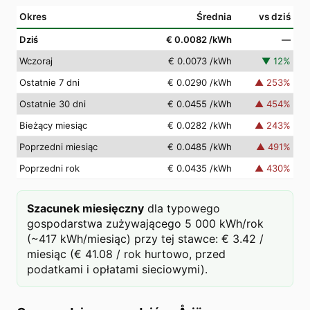
Okres
Średnia
vs dziś
Dziś
€ 0.0082
/kWh
—
Wczoraj
€ 0.0073
/kWh
▼
12
%
Ostatnie 7 dni
€ 0.0290
/kWh
▲
253
%
Ostatnie 30 dni
€ 0.0455
/kWh
▲
454
%
Bieżący miesiąc
€ 0.0282
/kWh
▲
243
%
Poprzedni miesiąc
€ 0.0485
/kWh
▲
491
%
Poprzedni rok
€ 0.0435
/kWh
▲
430
%
Szacunek miesięczny
dla typowego
gospodarstwa zużywającego 5 000 kWh/rok
(~417 kWh/miesiąc) przy tej stawce: € 3.42 /
miesiąc (€ 41.08 / rok hurtowo, przed
podatkami i opłatami sieciowymi).