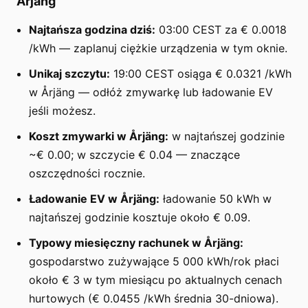
Årjäng
Najtańsza godzina dziś:
03:00 CEST za € 0.0018
/kWh — zaplanuj ciężkie urządzenia w tym oknie.
Unikaj szczytu:
19:00 CEST osiąga € 0.0321 /kWh
w Årjäng — odłóż zmywarkę lub ładowanie EV
jeśli możesz.
Koszt zmywarki w Årjäng:
w najtańszej godzinie
~€ 0.00; w szczycie € 0.04 — znaczące
oszczędności rocznie.
Ładowanie EV w Årjäng:
ładowanie 50 kWh w
najtańszej godzinie kosztuje około € 0.09.
Typowy miesięczny rachunek w Årjäng:
gospodarstwo zużywające 5 000 kWh/rok płaci
około € 3 w tym miesiącu po aktualnych cenach
hurtowych (€ 0.0455 /kWh średnia 30-dniowa).