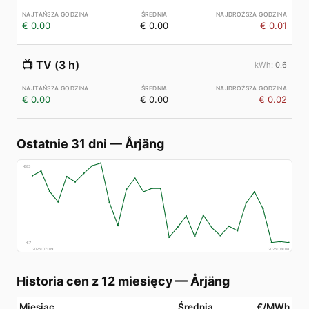
€ 0.00
€ 0.00
€ 0.01
📺
TV (3 h)
0.6
€ 0.00
€ 0.00
€ 0.02
Ostatnie 31 dni
—
Årjäng
€
83
€
7
2026-07-09
2026-08-08
Historia cen z 12 miesięcy
—
Årjäng
Miesiąc
Średnia
€/MWh