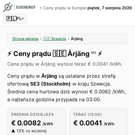
⚡️ Ceny prądu w Europie
piątek, 7 sierpnia 2026
🇵🇱
PL
▾
Strona główna
›
🇸🇪
Szwecja
›
Årjäng
⚡️
Ceny prądu
🇸🇪
Årjäng
⚡️
SE3
Cena prądu w Årjäng wynosi teraz € 0.0041 /kWh.
Ceny prądu w
Årjäng
są ustalane przez strefę
ofertową
SE3 (Stockholm)
w kraju Szwecja.
Średnia cena hurtowa dziś wynosi € 0.0082 /kWh,
a najtańsza godzina przypada na 03:00.
ŚREDNIA DZISIEJSZA
TERAZ (15:00)
€ 0.0082
€ 0.0041
/kWh
/kWh
▲ 13% vs wczoraj