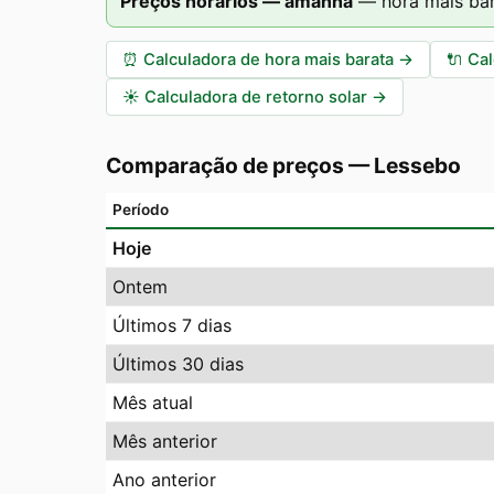
Preços horários — amanhã
—
hora mais ba
⏰
Calculadora de hora mais barata
→
🔌
Cal
☀️
Calculadora de retorno solar
→
Comparação de preços
—
Lessebo
Período
Hoje
Ontem
Últimos 7 dias
Últimos 30 dias
Mês atual
Mês anterior
Ano anterior