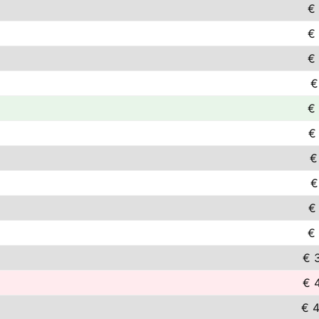
€
€
€
€
€
€
€
€
€
€
€ 
€ 
€ 