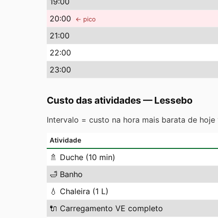
19
:00
20
:00
← pico
21
:00
22
:00
23
:00
Custo das atividades
—
Lessebo
Intervalo = custo na hora mais barata de hoje
Atividade
🚿
Duche (10 min)
🛁
Banho
💧
Chaleira (1 L)
🔌
Carregamento VE completo