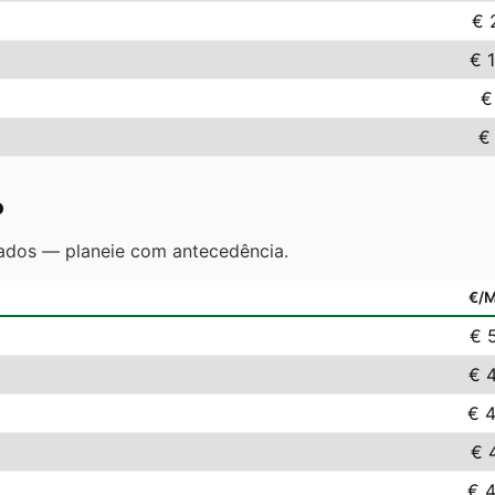
€ 
€ 
€
€
o
ados — planeie com antecedência.
€/
€ 
€ 4
€ 4
€ 
€ 4