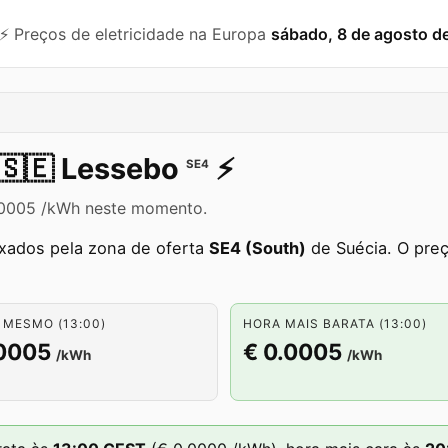
⚡️ Preços de eletricidade na Europa
sábado, 8 de agosto d
🇸🇪
Lessebo
⚡️
SE4
0.0005 /kWh neste momento.
ixados pela zona de oferta
SE4 (South)
de Suécia. O preç
 MESMO (13:00)
HORA MAIS BARATA (13:00)
.0005
€ 0.0005
/kWh
/kWh