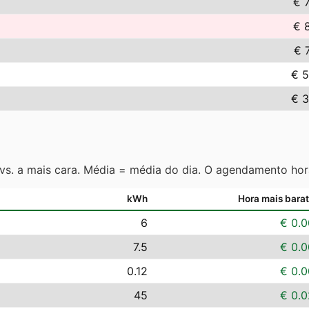
€ 
€ 
€ 
€ 5
€ 3
 vs. a mais cara. Média = média do dia. O agendamento hor
kWh
Hora mais bara
6
€ 0.0
7.5
€ 0.0
0.12
€ 0.0
45
€ 0.0