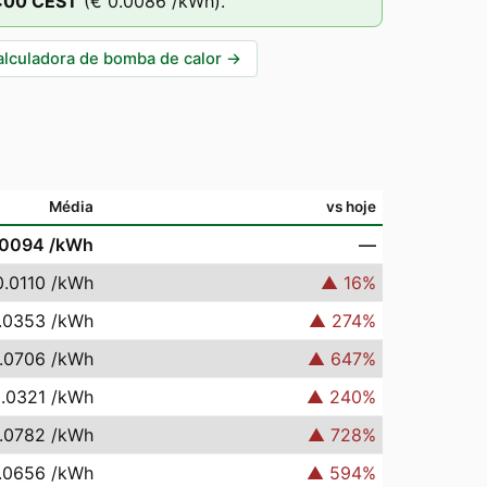
:00
CEST
(
€ 0.0086
/kWh).
alculadora de bomba de calor
→
Média
vs hoje
.0094
/kWh
—
0.0110
/kWh
▲
16
%
.0353
/kWh
▲
274
%
.0706
/kWh
▲
647
%
0.0321
/kWh
▲
240
%
.0782
/kWh
▲
728
%
.0656
/kWh
▲
594
%