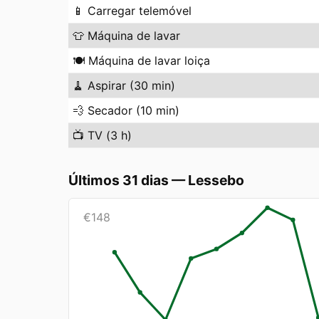
📱
Carregar telemóvel
👕
Máquina de lavar
🍽️
Máquina de lavar loiça
🧹
Aspirar (30 min)
💨
Secador (10 min)
📺
TV (3 h)
Últimos 31 dias
—
Lessebo
€
148