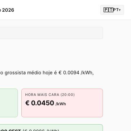
e 2026
🇵🇹
PT
▾
o grossista médio hoje é € 0.0094 /kWh,
HORA MAIS CARA (20:00)
€ 0.0450
/kWh