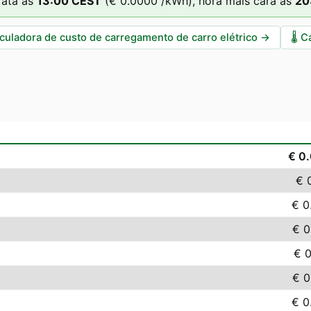
rata às
13
:00
CEST
(
€ 0.0000
/kWh),
hora mais cara às
20
culadora de custo de carregamento de carro elétrico
→
🌡️
C
€ 0
€ 
€ 0
€ 0
€ 
€ 0
€ 0