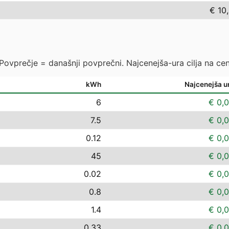
€ 10
 Povprečje = današnji povprečni. Najcenejša-ura cilja na cen
kWh
Najcenejša u
6
€ 0,
7.5
€ 0,
0.12
€ 0,
45
€ 0,
0.02
€ 0,
0.8
€ 0,
1.4
€ 0,
0.33
€ 0,