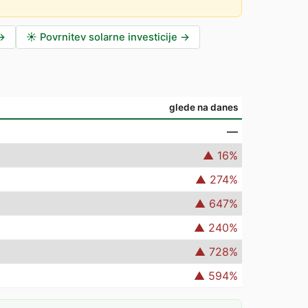
→
☀️
Povrnitev solarne investicije
→
glede na danes
—
▲
16
%
▲
274
%
▲
647
%
▲
240
%
▲
728
%
▲
594
%