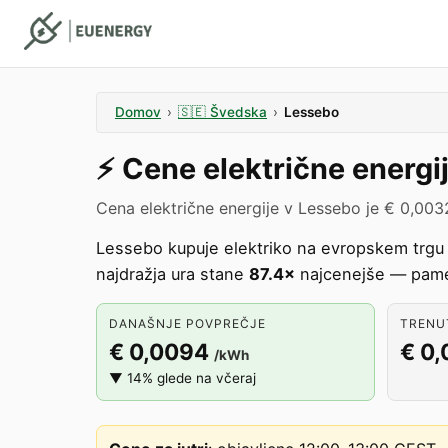
Domov
›
🇸🇪
Švedska
›
Lessebo
⚡️
Cene električne energi
Cena električne energije v Lessebo je € 0,003
Lessebo kupuje elektriko na evropskem trgu
najdražja ura stane
87.4×
najcenejše — pamet
DANAŠNJE POVPREČJE
TRENUT
€ 0,0094
€ 0
/kWh
▼ 14% glede na včeraj