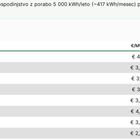
podinjstvo z porabo 5 000 kWh/leto (~417 kWh/mesec) pri 
€/M
€ 4
€ 3
€ 3
€ 3
€ 3
€ 4
€ 3
€ 2