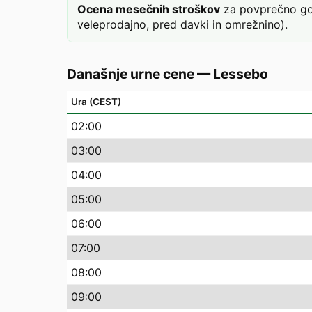
Ocena mesečnih stroškov
za povprečno gos
veleprodajno, pred davki in omrežnino).
Današnje urne cene
—
Lessebo
Ura (CEST)
02
:00
03
:00
04
:00
05
:00
06
:00
07
:00
08
:00
09
:00