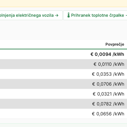
lnjenja električnega vozila
→
🌡️
Prihranek toplotne črpalke
Povprečje
€ 0,0094
/kWh
€ 0,0110
/kWh
€ 0,0353
/kWh
€ 0,0706
/kWh
€ 0,0321
/kWh
€ 0,0782
/kWh
€ 0,0656
/kWh