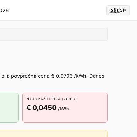
2026
🇸🇮
SI
▾
e bila povprečna cena € 0.0706 /kWh. Danes
NAJDRAŽJA URA (20:00)
€ 0,0450
/kWh