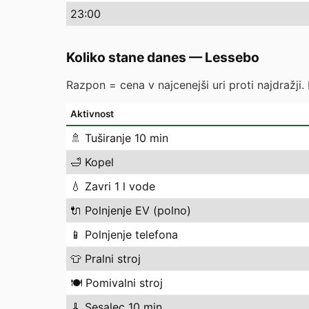
23
:00
Koliko stane danes
—
Lessebo
Razpon = cena v najcenejši uri proti najdražji.
Aktivnost
🚿
Tuširanje 10 min
🛁
Kopel
💧
Zavri 1 l vode
🔌
Polnjenje EV (polno)
📱
Polnjenje telefona
👕
Pralni stroj
🍽️
Pomivalni stroj
🧹
Sesalec 10 min