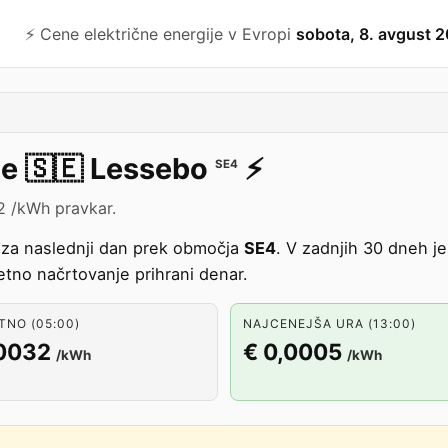
⚡️ Cene električne energije v Evropi
sobota, 8. avgust 
je
🇸🇪
Lessebo
⚡️
SE4
2 /kWh pravkar.
 za naslednji dan prek območja
SE4
. V zadnjih 30 dneh j
no načrtovanje prihrani denar.
NO (05:00)
NAJCENEJŠA URA (13:00)
,0032
€ 0,0005
/kWh
/kWh