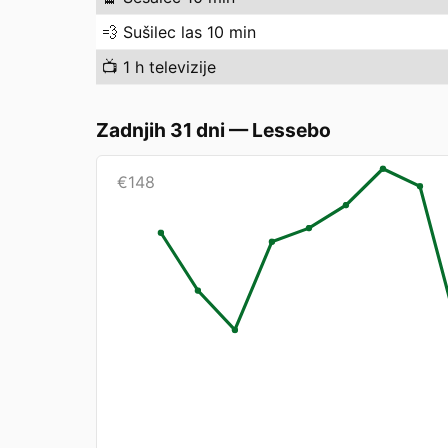
💨
Sušilec las 10 min
📺
1 h televizije
Zadnjih 31 dni
—
Lessebo
€
148