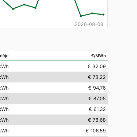
2026-08-08
ečje
€/MWh
kWh
€ 32,09
kWh
€ 78,22
kWh
€ 94,76
kWh
€ 87,05
kWh
€ 61,32
kWh
€ 78,68
kWh
€ 106,59