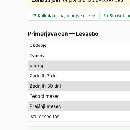
Cene za jutri
:
objavljene 12:00–13:00 CEST
.
⏰
Kalkulator najcenejše ure
→
🔌
Strošek po
Primerjava cen
—
Lessebo
Obdobje
Danes
Včeraj
Zadnjih 7 dni
Zadnjih 30 dni
Tekoči mesec
Prejšnji mesec
Isti mesec lani