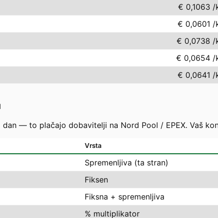
€ 0,1063
/
€ 0,0601
/
€ 0,0738
/
€ 0,0654
/
€ 0,0641
/
u
i dan — to plačajo dobavitelji na Nord Pool / EPEX. Vaš ko
Vrsta
Spremenljiva (ta stran)
Fiksen
Fiksna + spremenljiva
% multiplikator