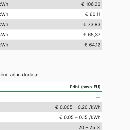
kWh
€ 106,26
kWh
€ 60,11
kWh
€ 73,83
kWh
€ 65,37
kWh
€ 64,12
nčni račun dodaja:
Pribl. (povp. EU)
—
€ 0.005 – 0.20 /kWh
€ 0.05 – 0.15 /kWh
20 – 25 %