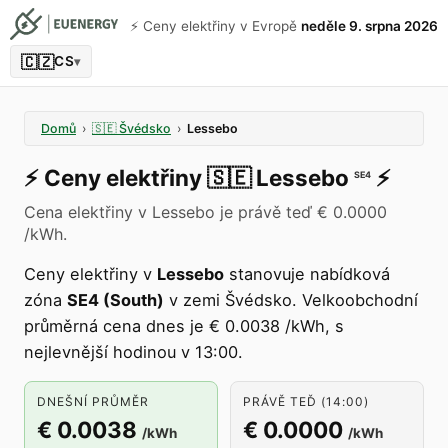
⚡️ Ceny elektřiny v Evropě
neděle 9. srpna 2026
🇨🇿
CS
▾
Domů
›
🇸🇪
Švédsko
›
Lessebo
⚡️
Ceny elektřiny
🇸🇪
Lessebo
⚡️
SE4
Cena elektřiny v Lessebo je právě teď € 0.0000
/kWh.
Ceny elektřiny v
Lessebo
stanovuje nabídková
zóna
SE4 (South)
v zemi Švédsko. Velkoobchodní
průměrná cena dnes je € 0.0038 /kWh, s
nejlevnější hodinou v 13:00.
DNEŠNÍ PRŮMĚR
PRÁVĚ TEĎ (14:00)
€ 0.0038
€ 0.0000
/kWh
/kWh