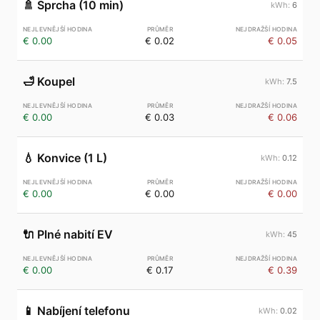
🚿
Sprcha (10 min)
6
€ 0.00
€ 0.02
€ 0.05
🛁
Koupel
7.5
€ 0.00
€ 0.03
€ 0.06
💧
Konvice (1 L)
0.12
€ 0.00
€ 0.00
€ 0.00
🔌
Plné nabití EV
45
€ 0.00
€ 0.17
€ 0.39
📱
Nabíjení telefonu
0.02