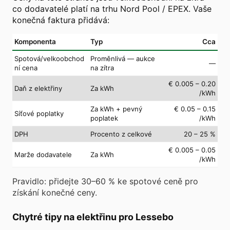
co dodavatelé platí na trhu Nord Pool / EPEX. Vaše
konečná faktura přidává:
Komponenta
Typ
Cca
Spotová/velkoobchod
Proměnlivá — aukce
—
ní cena
na zítra
€ 0.005 – 0.20
Daň z elektřiny
Za kWh
/kWh
Za kWh + pevný
€ 0.05 – 0.15
Síťové poplatky
poplatek
/kWh
DPH
Procento z celkové
20 – 25 %
€ 0.005 – 0.05
Marže dodavatele
Za kWh
/kWh
Pravidlo: přidejte 30–60 % ke spotové ceně pro
získání konečné ceny.
Chytré tipy na elektřinu pro Lessebo