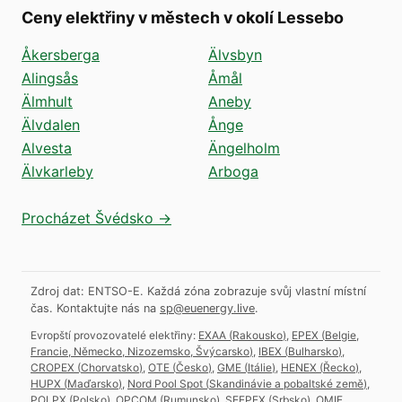
Ceny elektřiny v městech v okolí Lessebo
Åkersberga
Älvsbyn
Alingsås
Åmål
Älmhult
Aneby
Älvdalen
Ånge
Alvesta
Ängelholm
Älvkarleby
Arboga
Procházet Švédsko →
Zdroj dat: ENTSO-E. Každá zóna zobrazuje svůj vlastní místní
čas.
Kontaktujte nás na
sp@euenergy.live
.
Evropští provozovatelé elektřiny:
EXAA
(
Rakousko
)
,
EPEX
(
Belgie,
Francie, Německo, Nizozemsko, Švýcarsko
)
,
IBEX
(
Bulharsko
)
,
CROPEX
(
Chorvatsko
)
,
OTE
(
Česko
)
,
GME
(
Itálie
)
,
HENEX
(
Řecko
)
,
HUPX
(
Maďarsko
)
,
Nord Pool Spot
(
Skandinávie a pobaltské země
)
,
POLPX
(
Polsko
)
,
OPCOM
(
Rumunsko
)
,
SEEPEX
(
Srbsko
)
,
OMIE