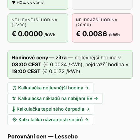
▼ 60% vs včera
NEJLEVNĚJŠÍ HODINA
NEJDRAŽŠÍ HODINA
(13:00)
(20:00)
€ 0.0000
€ 0.0086
/kWh
/kWh
Hodinové ceny — zítra
—
nejlevnější hodina v
03
:00
CEST
(
€ 0.0034
/kWh),
nejdražší hodina v
19
:00
CEST
(
€ 0.0172
/kWh).
⏰
Kalkulačka nejlevnější hodiny
→
🔌
Kalkulačka nákladů na nabíjení EV
→
🌡️
Kalkulačka tepelného čerpadla
→
☀️
Kalkulačka návratnosti solárů
→
Porovnání cen
—
Lessebo