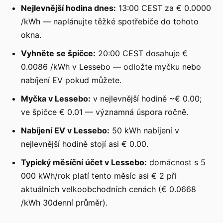
Nejlevnější hodina dnes:
13:00 CEST za € 0.0000
/kWh — naplánujte těžké spotřebiče do tohoto
okna.
Vyhněte se špičce:
20:00 CEST dosahuje €
0.0086 /kWh v Lessebo — odložte myčku nebo
nabíjení EV pokud můžete.
Myčka v Lessebo:
v nejlevnější hodině ~€ 0.00;
ve špičce € 0.01 — významná úspora ročně.
Nabíjení EV v Lessebo:
50 kWh nabíjení v
nejlevnější hodině stojí asi € 0.00.
Typický měsíční účet v Lessebo:
domácnost s 5
000 kWh/rok platí tento měsíc asi € 2 při
aktuálních velkoobchodních cenách (€ 0.0668
/kWh 30denní průměr).