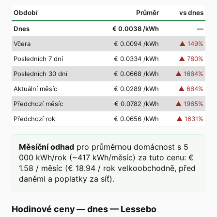
Období
Průměr
vs dnes
Dnes
€ 0.0038
/kWh
—
Včera
€ 0.0094
/kWh
▲
149
%
Posledních 7 dní
€ 0.0334
/kWh
▲
780
%
Posledních 30 dní
€ 0.0668
/kWh
▲
1664
%
Aktuální měsíc
€ 0.0289
/kWh
▲
664
%
Předchozí měsíc
€ 0.0782
/kWh
▲
1965
%
Předchozí rok
€ 0.0656
/kWh
▲
1631
%
Měsíční odhad
pro průměrnou domácnost s 5
000 kWh/rok (~417 kWh/měsíc) za tuto cenu: €
1.58 / měsíc (€ 18.94 / rok velkoobchodně, před
daněmi a poplatky za síť).
Hodinové ceny — dnes
—
Lessebo