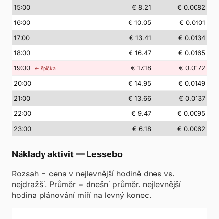
15
:00
€ 8.21
€ 0.0082
16
:00
€ 10.05
€ 0.0101
17
:00
€ 13.41
€ 0.0134
18
:00
€ 16.47
€ 0.0165
19
:00
€ 17.18
€ 0.0172
← špička
20
:00
€ 14.95
€ 0.0149
21
:00
€ 13.66
€ 0.0137
22
:00
€ 9.47
€ 0.0095
23
:00
€ 6.18
€ 0.0062
Náklady aktivit
—
Lessebo
Rozsah = cena v nejlevnější hodině dnes vs.
nejdražší. Průměr = dnešní průměr. nejlevnější
hodina plánování míří na levný konec.