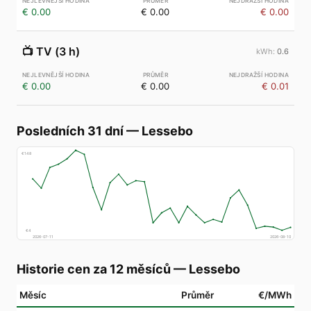
€ 0.00
€ 0.00
€ 0.00
📺
TV (3 h)
0.6
€ 0.00
€ 0.00
€ 0.01
Posledních 31 dní
—
Lessebo
€
148
€
4
2026-07-11
2026-08-10
Historie cen za 12 měsíců
—
Lessebo
Měsíc
Průměr
€/MWh