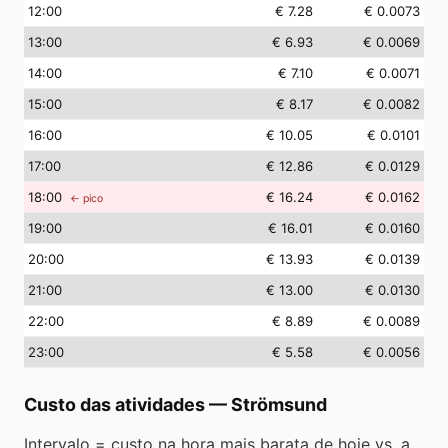
12
:00
€ 7.28
€ 0.0073
13
:00
€ 6.93
€ 0.0069
14
:00
€ 7.10
€ 0.0071
15
:00
€ 8.17
€ 0.0082
16
:00
€ 10.05
€ 0.0101
17
:00
€ 12.86
€ 0.0129
18
:00
€ 16.24
€ 0.0162
← pico
19
:00
€ 16.01
€ 0.0160
20
:00
€ 13.93
€ 0.0139
21
:00
€ 13.00
€ 0.0130
22
:00
€ 8.89
€ 0.0089
23
:00
€ 5.58
€ 0.0056
Custo das atividades
—
Strömsund
Intervalo = custo na hora mais barata de hoje vs. a