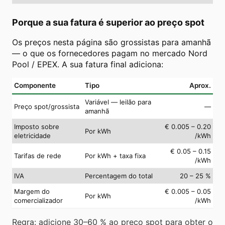
Porque a sua fatura é superior ao preço spot
Os preços nesta página são grossistas para amanhã
— o que os fornecedores pagam no mercado Nord
Pool / EPEX. A sua fatura final adiciona:
Componente
Tipo
Aprox.
Variável — leilão para
Preço spot/grossista
—
amanhã
Imposto sobre
€ 0.005 – 0.20
Por kWh
eletricidade
/kWh
€ 0.05 – 0.15
Tarifas de rede
Por kWh + taxa fixa
/kWh
IVA
Percentagem do total
20 – 25 %
Margem do
€ 0.005 – 0.05
Por kWh
comercializador
/kWh
Regra: adicione 30–60 % ao preço spot para obter o