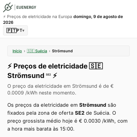
⚡️ Preços de eletricidade na Europa
domingo, 9 de agosto de
2026
🇵🇹
PT
▾
Início
›
🇸🇪
Suécia
›
Strömsund
⚡️
Preços de eletricidade
🇸🇪
Strömsund
⚡️
SE2
O preço da eletricidade em Strömsund é de €
0.0009 /kWh neste momento.
Os preços da eletricidade em
Strömsund
são
fixados pela zona de oferta
SE2
de Suécia. O
preço grossista médio hoje é € 0.0030 /kWh, com
a hora mais barata às 15:00.