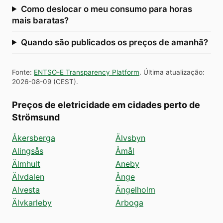
Como deslocar o meu consumo para horas
mais baratas?
Quando são publicados os preços de amanhã?
Fonte
:
ENTSO-E Transparency Platform
.
Última atualização
:
2026-08-09
(
CEST
).
Preços de eletricidade em cidades perto de
Strömsund
Åkersberga
Älvsbyn
Alingsås
Åmål
Älmhult
Aneby
Älvdalen
Ånge
Alvesta
Ängelholm
Älvkarleby
Arboga