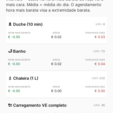
mais cara. Média = média do dia. O agendamento
hora mais barata visa a extremidade barata.
🚿
Duche (10 min)
6
€ -0.00
€ 0.02
€ 0.03
🛁
Banho
7.5
€ -0.00
€ 0.02
€ 0.04
💧
Chaleira (1 L)
0.12
€ -0.00
€ 0.00
€ 0.00
🔌
Carregamento VE completo
45