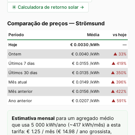
☀️
Calculadora de retorno solar
→
Comparação de preços
—
Strömsund
Período
Média
vs hoje
Hoje
€ 0.0030
/kWh
—
Ontem
€ 0.0040
/kWh
▲
33
%
Últimos 7 dias
€ 0.0155
/kWh
▲
419
%
Últimos 30 dias
€ 0.0135
/kWh
▲
350
%
Mês atual
€ 0.0149
/kWh
▲
396
%
Mês anterior
€ 0.0156
/kWh
▲
422
%
Ano anterior
€ 0.0207
/kWh
▲
591
%
Estimativa mensal
para um agregado médio
que usa 5 000 kWh/ano (~417 kWh/mês) a esta
tarifa: € 1.25 / mês (€ 14.98 / ano grossista,