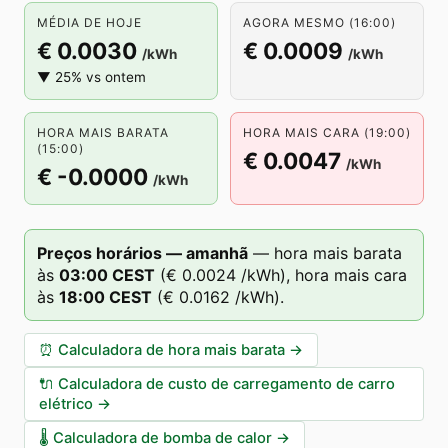
MÉDIA DE HOJE
AGORA MESMO (16:00)
€ 0.0030
€ 0.0009
/kWh
/kWh
▼ 25% vs ontem
HORA MAIS BARATA
HORA MAIS CARA (19:00)
(15:00)
€ 0.0047
/kWh
€ -0.0000
/kWh
Preços horários — amanhã
—
hora mais barata
às
03
:00
CEST
(
€ 0.0024
/kWh),
hora mais cara
às
18
:00
CEST
(
€ 0.0162
/kWh).
⏰
Calculadora de hora mais barata
→
🔌
Calculadora de custo de carregamento de carro
elétrico
→
🌡️
Calculadora de bomba de calor
→