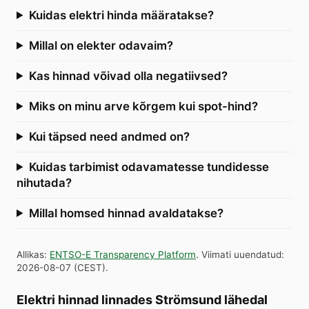
Kuidas elektri hinda määratakse?
Millal on elekter odavaim?
Kas hinnad võivad olla negatiivsed?
Miks on minu arve kõrgem kui spot-hind?
Kui täpsed need andmed on?
Kuidas tarbimist odavamatesse tundidesse
nihutada?
Millal homsed hinnad avaldatakse?
Allikas
:
ENTSO-E Transparency Platform
.
Viimati uuendatud
:
2026-08-07
(
CEST
).
Elektri hinnad linnades Strömsund lähedal