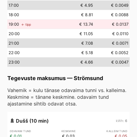
17
:00
€ 4.95
€ 0.0049
18
:00
€ 8.81
€ 0.0088
19
:00
€ 13.74
€ 0.0137
← tipp
20
:00
€ 11.05
€ 0.0110
21
:00
€ 7.08
€ 0.0071
22
:00
€ 5.18
€ 0.0052
23
:00
€ 4.66
€ 0.0047
Tegevuste maksumus
—
Strömsund
Vahemik = kulu tänase odavaima tunni vs. kalleima.
Keskmine = tänane keskmine. odavaim tund
ajastamine sihtib odavat otsa.
🚿
Dušš (10 min)
6
€ 0.01
€ 0.03
€ 0.05