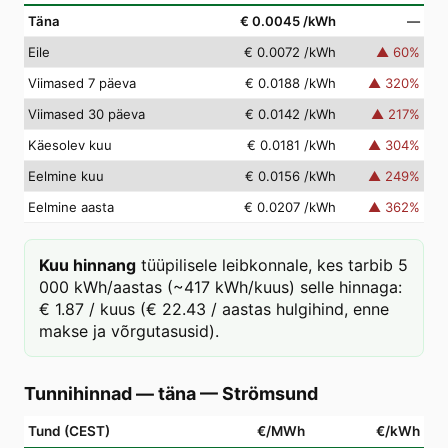
Täna
€ 0.0045
/kWh
—
Eile
€ 0.0072
/kWh
▲
60
%
Viimased 7 päeva
€ 0.0188
/kWh
▲
320
%
Viimased 30 päeva
€ 0.0142
/kWh
▲
217
%
Käesolev kuu
€ 0.0181
/kWh
▲
304
%
Eelmine kuu
€ 0.0156
/kWh
▲
249
%
Eelmine aasta
€ 0.0207
/kWh
▲
362
%
Kuu hinnang
tüüpilisele leibkonnale, kes tarbib 5
000 kWh/aastas (~417 kWh/kuus) selle hinnaga:
€ 1.87 / kuus (€ 22.43 / aastas hulgihind, enne
makse ja võrgutasusid).
Tunnihinnad — täna
—
Strömsund
Tund (CEST)
€/MWh
€/kWh