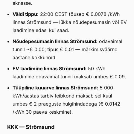
aknasse.
Väldi tippu:
22:00 CEST tõuseb € 0.0078 /kWh
linnas Strömsund — lükka nõudepesumasin või EV
laadimine edasi kui saad.
Nõudepesumasin linnas Strömsund:
odavaimal
tunnil ~€ 0.00; tipus € 0.01 — märkimisväärne
aastane kokkuhoid.
EV laadimine linnas Strömsund:
50 kWh
laadimine odavaimal tunnil maksab umbes € 0.09.
Tüüpiline kuuarve linnas Strömsund:
5 000
kWh/aastas tarbiv leibkond maksab sel kuul
umbes € 2 praeguste hulgihindadega (€ 0.0142
/kWh 30 päeva keskmine).
KKK
—
Strömsund