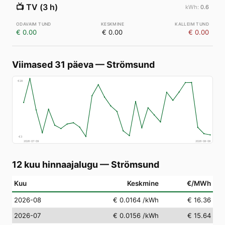
📺
TV (3 h)
0.6
€ 0.00
€ 0.00
€ 0.00
Viimased 31 päeva
—
Strömsund
€
28
€
3
2026-07-09
2026-08-08
12 kuu hinnaajalugu
—
Strömsund
Kuu
Keskmine
€/MWh
2026-08
€ 0.0164
/kWh
€ 16.36
2026-07
€ 0.0156
/kWh
€ 15.64