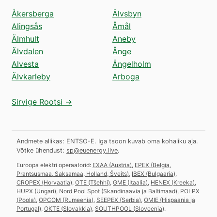
Åkersberga
Älvsbyn
Alingsås
Åmål
Älmhult
Aneby
Älvdalen
Ånge
Alvesta
Ängelholm
Älvkarleby
Arboga
Sirvige Rootsi →
Andmete allikas: ENTSO-E. Iga tsoon kuvab oma kohaliku aja.
Võtke ühendust:
sp@euenergy.live
.
Euroopa elektri operaatorid:
EXAA
(
Austria
)
,
EPEX
(
Belgia,
Prantsusmaa, Saksamaa, Holland, Šveits
)
,
IBEX
(
Bulgaaria
)
,
CROPEX
(
Horvaatia
)
,
OTE
(
Tšehhi
)
,
GME
(
Itaalia
)
,
HENEX
(
Kreeka
)
,
HUPX
(
Ungari
)
,
Nord Pool Spot
(
Skandinaavia ja Baltimaad
)
,
POLPX
(
Poola
)
,
OPCOM
(
Rumeenia
)
,
SEEPEX
(
Serbia
)
,
OMIE
(
Hispaania ja
Portugal
)
,
OKTE
(
Slovakkia
)
,
SOUTHPOOL
(
Sloveenia
)
.