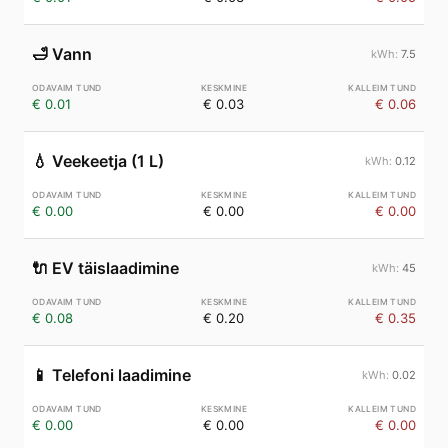
🛁
Vann
7.5
€ 0.01
€ 0.03
€ 0.06
💧
Veekeetja (1 L)
0.12
€ 0.00
€ 0.00
€ 0.00
🔌
EV täislaadimine
45
€ 0.08
€ 0.20
€ 0.35
📱
Telefoni laadimine
0.02
€ 0.00
€ 0.00
€ 0.00