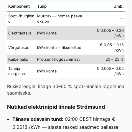
Komponent
Tüüp
Umb.
Spot-/hulgihin
Muutuv — homse päeva
—
d
oksjon
€ 0.005 – 0.20
Elektriaktsiis
kWh kohta
/kWh
€ 0.05 – 0.15
Võrgutasud
kWh kohta + fikseeritud
/kWh
Käibemaks
Protsent kogusummast
20 – 25 %
Tarnija
€ 0.005 – 0.05
kWh kohta
marginaal
/kWh
Rusikareegel: lisage 30–60 % spot-hinnale lõpphinna
saamiseks.
Nutikad elektrinipid linnale Strömsund
Tänane odavaim tund:
02:00 CEST hinnaga €
0.0018 /kWh — ajasta rasked seadmed sellesse