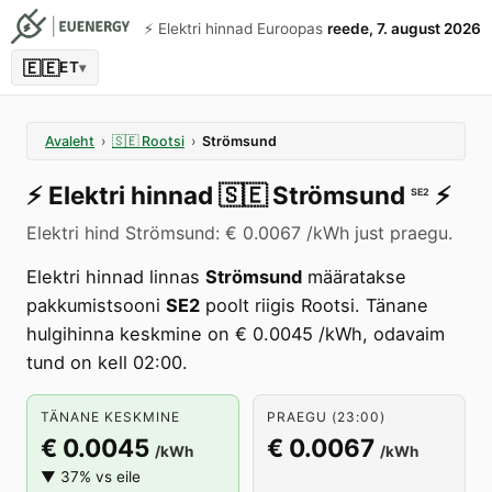
⚡️ Elektri hinnad Euroopas
reede, 7. august 2026
🇪🇪
ET
▾
Avaleht
›
🇸🇪
Rootsi
›
Strömsund
⚡️
Elektri hinnad
🇸🇪
Strömsund
⚡️
SE2
Elektri hind Strömsund: € 0.0067 /kWh just praegu.
Elektri hinnad linnas
Strömsund
määratakse
pakkumistsooni
SE2
poolt riigis Rootsi. Tänane
hulgihinna keskmine on € 0.0045 /kWh, odavaim
tund on kell 02:00.
TÄNANE KESKMINE
PRAEGU (23:00)
€ 0.0045
€ 0.0067
/kWh
/kWh
▼ 37% vs eile