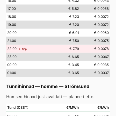
16
:00
€ 4.32
€ 0.0043
17
:00
€ 5.82
€ 0.0058
18
:00
€ 7.23
€ 0.0072
19
:00
€ 7.20
€ 0.0072
20
:00
€ 6.01
€ 0.0060
21
:00
€ 7.50
€ 0.0075
22
:00
€ 7.79
€ 0.0078
← tipp
23
:00
€ 6.65
€ 0.0067
00
:00
€ 3.45
€ 0.0035
01
:00
€ 3.65
€ 0.0037
Tunnihinnad — homme
—
Strömsund
Homsed hinnad just avaldati — planeeri ette.
Tund (CEST)
€/MWh
€/kWh