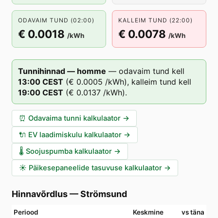
ODAVAIM TUND (02:00)
KALLEIM TUND (22:00)
€ 0.0018
€ 0.0078
/kWh
/kWh
Tunnihinnad — homme
—
odavaim tund kell
13
:00
CEST
(
€ 0.0005
/kWh),
kalleim tund kell
19
:00
CEST
(
€ 0.0137
/kWh).
⏰
Odavaima tunni kalkulaator
→
🔌
EV laadimiskulu kalkulaator
→
🌡️
Soojuspumba kalkulaator
→
☀️
Päikesepaneelide tasuvuse kalkulaator
→
Hinnavõrdlus
—
Strömsund
Periood
Keskmine
vs täna