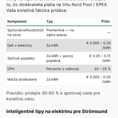
to, čo dodávatelia platia na trhu Nord Pool / EPEX.
Vaša konečná faktúra pridáva:
Komponent
Typ
Pribl.
Spotová/veľkoobchod
Premenlivá — na
—
ná cena
zajtra aukcia
€ 0.005 – 0.20
Daň z elektriny
Za kWh
/kWh
Za kWh + pevný
€ 0.05 – 0.15
Sieťové poplatky
poplatok
/kWh
DPH
Percento z celkovej
20 – 25 %
€ 0.005 – 0.05
Marža dodávateľa
Za kWh
/kWh
Pravidlo: pridajte 30–60 % k spotovej cene pre
konečnú cenu.
Inteligentné tipy na elektrinu pre Strömsund