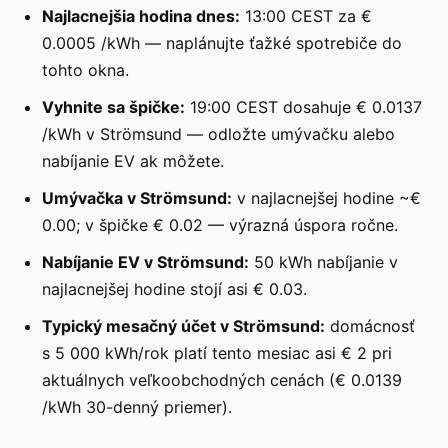
Najlacnejšia hodina dnes:
13:00 CEST za €
0.0005 /kWh — naplánujte ťažké spotrebiče do
tohto okna.
Vyhnite sa špičke:
19:00 CEST dosahuje € 0.0137
/kWh v Strömsund — odložte umývačku alebo
nabíjanie EV ak môžete.
Umývačka v Strömsund:
v najlacnejšej hodine ~€
0.00; v špičke € 0.02 — výrazná úspora ročne.
Nabíjanie EV v Strömsund:
50 kWh nabíjanie v
najlacnejšej hodine stojí asi € 0.03.
Typický mesačný účet v Strömsund:
domácnosť
s 5 000 kWh/rok platí tento mesiac asi € 2 pri
aktuálnych veľkoobchodných cenách (€ 0.0139
/kWh 30-denný priemer).