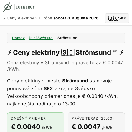
🇸🇰
⚡️ Ceny elektriny v Európe
sobota 8. augusta 2026
SK
▾
Domov
›
🇸🇪
Švédsko
›
Strömsund
⚡️
Ceny elektriny
🇸🇪
Strömsund
⚡️
SE2
Cena elektriny v Strömsund je práve teraz € 0.0047
/kWh.
Ceny elektriny v meste
Strömsund
stanovuje
ponuková zóna
SE2
v krajine Švédsko.
Veľkoobchodný priemer dnes je € 0.0040 /kWh,
najlacnejšia hodina je o 13:00.
DNEŠNÝ PRIEMER
PRÁVE TERAZ (23:00)
€ 0.0040
€ 0.0047
/kWh
/kWh