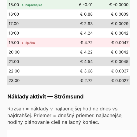
15
:00
€ -0.01
€ -0.0000
← najlacnejšie
16
:00
€ 0.88
€ 0.0009
17
:00
€ 2.93
€ 0.0029
18
:00
€ 4.24
€ 0.0042
19
:00
€ 4.72
€ 0.0047
← špička
20
:00
€ 4.22
€ 0.0042
21
:00
€ 4.54
€ 0.0045
22
:00
€ 3.68
€ 0.0037
23
:00
€ 2.72
€ 0.0027
Náklady aktivít
—
Strömsund
Rozsah = náklady v najlacnejšej hodine dnes vs.
najdrahšej. Priemer = dnešný priemer. najlacnejšej
hodiny plánovanie cieli na lacný koniec.