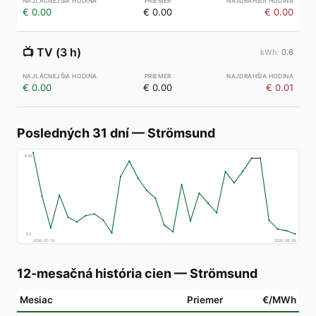
€ 0.00
€ 0.00
€ 0.00
📺
TV (3 h)
0.6
€ 0.00
€ 0.00
€ 0.01
Posledných 31 dní
—
Strömsund
€
28
€
3
2026-07-10
2026-08-09
12-mesačná história cien
—
Strömsund
Mesiac
Priemer
€/MWh