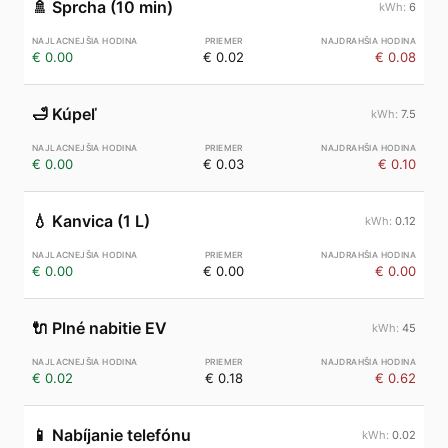
🚿
Sprcha (10 min)
6
€ 0.00
€ 0.02
€ 0.08
🛁
Kúpeľ
7.5
€ 0.00
€ 0.03
€ 0.10
💧
Kanvica (1 L)
0.12
€ 0.00
€ 0.00
€ 0.00
🔌
Plné nabitie EV
45
€ 0.02
€ 0.18
€ 0.62
📱
Nabíjanie telefónu
0.02