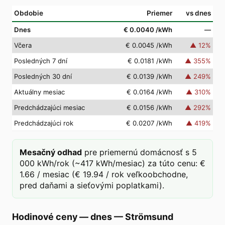
Obdobie
Priemer
vs dnes
Dnes
€ 0.0040
/kWh
—
Včera
€ 0.0045
/kWh
▲
12
%
Posledných 7 dní
€ 0.0181
/kWh
▲
355
%
Posledných 30 dní
€ 0.0139
/kWh
▲
249
%
Aktuálny mesiac
€ 0.0164
/kWh
▲
310
%
Predchádzajúci mesiac
€ 0.0156
/kWh
▲
292
%
Predchádzajúci rok
€ 0.0207
/kWh
▲
419
%
Mesačný odhad
pre priemernú domácnosť s 5
000 kWh/rok (~417 kWh/mesiac) za túto cenu: €
1.66 / mesiac (€ 19.94 / rok veľkoobchodne,
pred daňami a sieťovými poplatkami).
Hodinové ceny — dnes
—
Strömsund