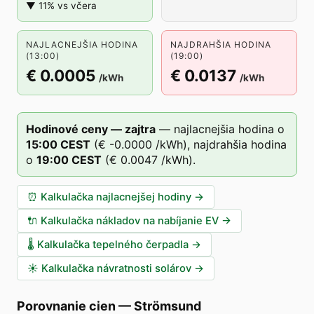
▼ 11% vs včera
NAJLACNEJŠIA HODINA
NAJDRAHŠIA HODINA
(13:00)
(19:00)
€ 0.0005
€ 0.0137
/kWh
/kWh
Hodinové ceny — zajtra
—
najlacnejšia hodina o
15
:00
CEST
(
€ -0.0000
/kWh),
najdrahšia hodina
o
19
:00
CEST
(
€ 0.0047
/kWh).
⏰
Kalkulačka najlacnejšej hodiny
→
🔌
Kalkulačka nákladov na nabíjanie EV
→
🌡️
Kalkulačka tepelného čerpadla
→
☀️
Kalkulačka návratnosti solárov
→
Porovnanie cien
—
Strömsund