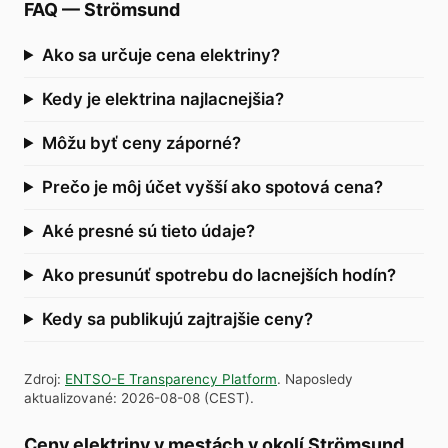
FAQ
—
Strömsund
Ako sa určuje cena elektriny?
Kedy je elektrina najlacnejšia?
Môžu byť ceny záporné?
Prečo je môj účet vyšší ako spotová cena?
Aké presné sú tieto údaje?
Ako presunúť spotrebu do lacnejších hodín?
Kedy sa publikujú zajtrajšie ceny?
Zdroj
:
ENTSO-E Transparency Platform
.
Naposledy
aktualizované
:
2026-08-08
(
CEST
).
Ceny elektriny v mestách v okolí Strömsund