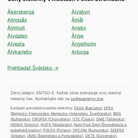
Åkersberga
Älvsbyn
Alingsås
Åmål
Älmhult
Aneby
Älvdalen
Ånge
Alvesta
Ängelholm
Älvkarleby
Arboga
Prehliadať Švédsko →
Zdroj údajov: ENTSO-E. Každá zóna zobrazuje svoj vlastný
miestny čas.
Kontaktujte nás na
sp@euenergy.live
.
Európski prevádzkovatelia elektriny:
EXAA
(
Rakúsko
)
,
EPEX
(
Belgicko, Francúzsko, Nemecko, Holandsko, Švajčiarsko
)
,
IBEX
(
Bulharsko
)
,
CROPEX
(
Chorvátsko
)
,
OTE
(
Česko
)
,
GME
(
Taliansko
)
,
HENEX
(
Grécko
)
,
HUPX
(
Maďarsko
)
,
Nord Pool Spot
(
Škandinávia a
pobaltské krajiny
)
,
POLPX
(
Poľsko
)
,
OPCOM
(
Rumunsko
)
,
SEEPEX
(
Srbsko
)
,
OMIE
(
Španielsko a Portugalsko
)
,
OKTE
(
Slovensko
)
,