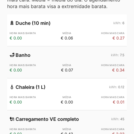
hora mais barata visa a extremidade barata.
🚿
Duche (10 min)
6
€ 0.00
€ 0.06
€ 0.27
🛁
Banho
7.5
€ 0.00
€ 0.07
€ 0.34
💧
Chaleira (1 L)
0.12
€ 0.00
€ 0.00
€ 0.01
🔌
Carregamento VE completo
45