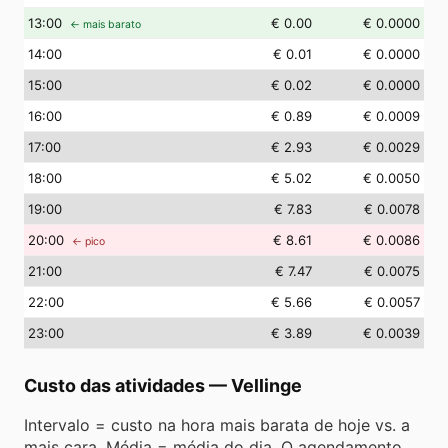
13
:00
€ 0.00
€ 0.0000
← mais barato
14
:00
€ 0.01
€ 0.0000
15
:00
€ 0.02
€ 0.0000
16
:00
€ 0.89
€ 0.0009
17
:00
€ 2.93
€ 0.0029
18
:00
€ 5.02
€ 0.0050
19
:00
€ 7.83
€ 0.0078
20
:00
€ 8.61
€ 0.0086
← pico
21
:00
€ 7.47
€ 0.0075
22
:00
€ 5.66
€ 0.0057
23
:00
€ 3.89
€ 0.0039
Custo das atividades
—
Vellinge
Intervalo = custo na hora mais barata de hoje vs. a
mais cara. Média = média do dia. O agendamento