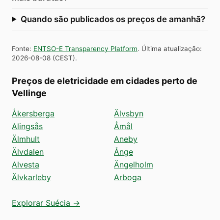
Quando são publicados os preços de amanhã?
Fonte
:
ENTSO-E Transparency Platform
.
Última atualização
:
2026-08-08
(
CEST
).
Preços de eletricidade em cidades perto de
Vellinge
Åkersberga
Älvsbyn
Alingsås
Åmål
Älmhult
Aneby
Älvdalen
Ånge
Alvesta
Ängelholm
Älvkarleby
Arboga
Explorar Suécia →