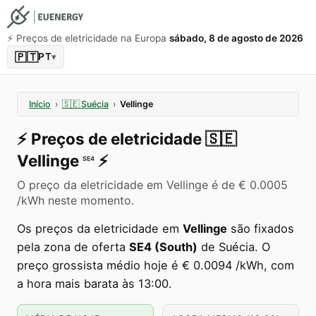
⚡️ Preços de eletricidade na Europa
sábado, 8 de agosto de 2026
🇵🇹
PT
▾
Início
›
🇸🇪
Suécia
›
Vellinge
⚡️
Preços de eletricidade
🇸🇪
Vellinge
⚡️
SE4
O preço da eletricidade em Vellinge é de € 0.0005
/kWh neste momento.
Os preços da eletricidade em
Vellinge
são fixados
pela zona de oferta
SE4 (South)
de Suécia. O
preço grossista médio hoje é € 0.0094 /kWh, com
a hora mais barata às 13:00.