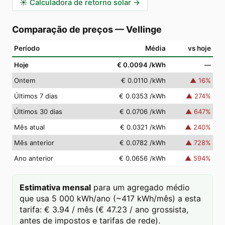
☀️
Calculadora de retorno solar
→
Comparação de preços
—
Vellinge
Período
Média
vs hoje
Hoje
€ 0.0094
/kWh
—
Ontem
€ 0.0110
/kWh
▲
16
%
Últimos 7 dias
€ 0.0353
/kWh
▲
274
%
Últimos 30 dias
€ 0.0706
/kWh
▲
647
%
Mês atual
€ 0.0321
/kWh
▲
240
%
Mês anterior
€ 0.0782
/kWh
▲
728
%
Ano anterior
€ 0.0656
/kWh
▲
594
%
Estimativa mensal
para um agregado médio
que usa 5 000 kWh/ano (~417 kWh/mês) a esta
tarifa: € 3.94 / mês (€ 47.23 / ano grossista,
antes de impostos e tarifas de rede).