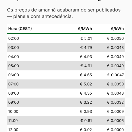
Os preços de amanhã acabaram de ser publicados
— planeie com antecedência.
Hora (CEST)
€/MWh
€/kWh
02
:00
€ 5.01
€ 0.0050
03
:00
€ 4.79
€ 0.0048
04
:00
€ 4.93
€ 0.0049
05
:00
€ 4.91
€ 0.0049
06
:00
€ 4.65
€ 0.0047
07
:00
€ 5.02
€ 0.0050
08
:00
€ 4.35
€ 0.0043
09
:00
€ 3.22
€ 0.0032
10
:00
€ 0.93
€ 0.0009
11
:00
€ 0.61
€ 0.0006
12
:00
€ 0.02
€ 0.0000