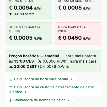
MÉDIA DE HOJE
AGORA MESMO (13:00)
€ 0.0094
€ 0.0005
/kWh
/kWh
▼ 14% vs ontem
HORA MAIS BARATA
HORA MAIS CARA
(13:00)
(20:00)
€ 0.0005
€ 0.0450
/kWh
/kWh
Preços horários — amanhã
—
hora mais barata
às
13
:00
CEST
(
€ 0.0000
/kWh),
hora mais cara
às
20
:00
CEST
(
€ 0.0086
/kWh).
⏰
Calculadora de hora mais barata
→
🔌
Calculadora de custo de carregamento de carro
elétrico
→
🌡️
Calculadora de bomba de calor
→