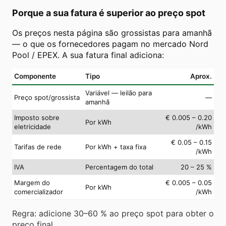
Porque a sua fatura é superior ao preço spot
Os preços nesta página são grossistas para amanhã
— o que os fornecedores pagam no mercado Nord
Pool / EPEX. A sua fatura final adiciona:
Componente
Tipo
Aprox.
Variável — leilão para
Preço spot/grossista
—
amanhã
Imposto sobre
€ 0.005 – 0.20
Por kWh
eletricidade
/kWh
€ 0.05 – 0.15
Tarifas de rede
Por kWh + taxa fixa
/kWh
IVA
Percentagem do total
20 – 25 %
Margem do
€ 0.005 – 0.05
Por kWh
comercializador
/kWh
Regra: adicione 30–60 % ao preço spot para obter o
preço final.