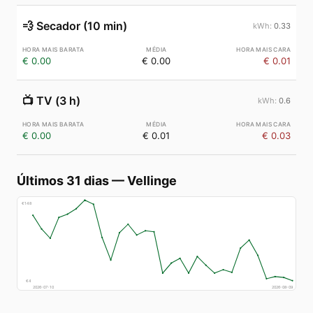
💨
Secador (10 min)
0.33
€ 0.00
€ 0.00
€ 0.01
📺
TV (3 h)
0.6
€ 0.00
€ 0.01
€ 0.03
Últimos 31 dias
—
Vellinge
€
148
€
4
2026-07-10
2026-08-09