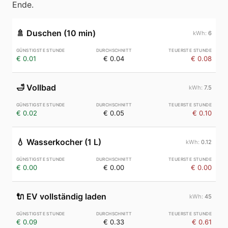
Ende.
🚿
Duschen (10 min)
6
€ 0.01
€ 0.04
€ 0.08
🛁
Vollbad
7.5
€ 0.02
€ 0.05
€ 0.10
💧
Wasserkocher (1 L)
0.12
€ 0.00
€ 0.00
€ 0.00
🔌
EV vollständig laden
45
€ 0.09
€ 0.33
€ 0.61