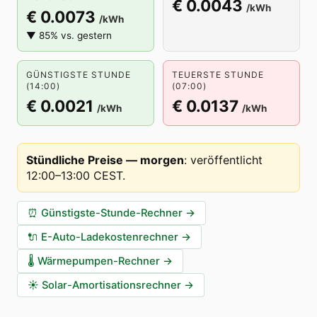
€ 0.0043
/kWh
€ 0.0073
/kWh
▼ 85% vs. gestern
GÜNSTIGSTE STUNDE
TEUERSTE STUNDE
(14:00)
(07:00)
€ 0.0021
€ 0.0137
/kWh
/kWh
Stündliche Preise — morgen
:
veröffentlicht
12:00–13:00 CEST
.
⏰
Günstigste-Stunde-Rechner
→
🔌
E-Auto-Ladekostenrechner
→
🌡️
Wärmepumpen-Rechner
→
☀️
Solar-Amortisationsrechner
→