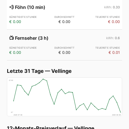
💨
Föhn (10 min)
0.33
€ 0.00
€ 0.00
€ 0.00
📺
Fernseher (3 h)
0.6
€ 0.00
€ 0.00
€ 0.01
Letzte 31 Tage
—
Vellinge
€
148
€
7
2026-07-08
2026-08-06
12-Monats-Preisverlauf
—
Vellinge