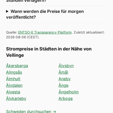
Stunden verlagern?
Wann werden die Preise für morgen
veröffentlicht?
Quelle
:
ENTSO-E Transparency Platform
.
Zuletzt aktualisiert
:
2026-08-06
(
CEST
).
Strompreise in Städten in der Nähe von
Vellinge
Åkersberga
Älvsbyn
Alingsås
Åmål
Älmhult
Aneby
Älvdalen
Ånge
Alvesta
Ängelholm
Älvkarleby
Arboga
Schweden durchsuchen →