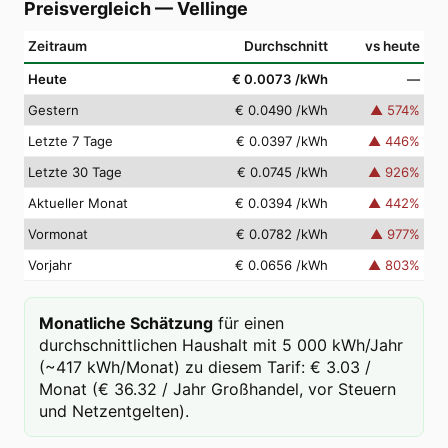
Preisvergleich
—
Vellinge
Zeitraum
Durchschnitt
vs heute
Heute
€ 0.0073
/kWh
—
Gestern
€ 0.0490
/kWh
▲
574
%
Letzte 7 Tage
€ 0.0397
/kWh
▲
446
%
Letzte 30 Tage
€ 0.0745
/kWh
▲
926
%
Aktueller Monat
€ 0.0394
/kWh
▲
442
%
Vormonat
€ 0.0782
/kWh
▲
977
%
Vorjahr
€ 0.0656
/kWh
▲
803
%
Monatliche Schätzung
für einen
durchschnittlichen Haushalt mit 5 000 kWh/Jahr
(~417 kWh/Monat) zu diesem Tarif: € 3.03 /
Monat (€ 36.32 / Jahr Großhandel, vor Steuern
und Netzentgelten).