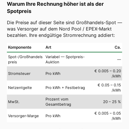
Warum Ihre Rechnung höher ist als der
Spotpreis
Die Preise auf dieser Seite sind Großhandels-Spot —
was Versorger auf dem Nord Pool / EPEX-Markt
bezahlen. Ihre endgültige Stromrechnung addiert:
Komponente
Art
Ca.
Spot-/Großhandels
Variabel — Spotpreis-
—
preis
Auktion
€ 0.005 – 0.20
Stromsteuer
Pro kWh
/kWh
€ 0.05 – 0.15
Netzentgelte
Pro kWh + Festbetrag
/kWh
Prozent vom
MwSt.
20 – 25 %
Gesamtbetrag
€ 0.005 – 0.05
Versorger-Marge
Pro kWh
/kWh