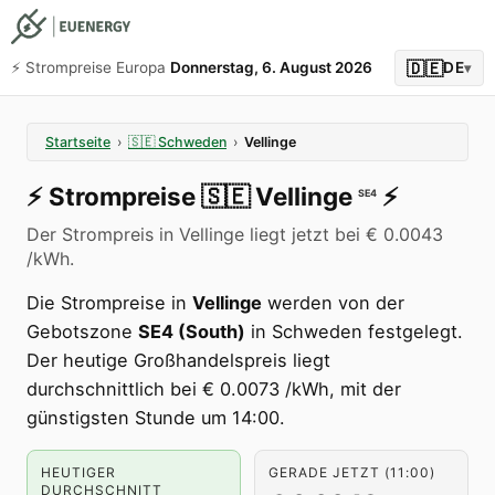
🇩🇪
⚡️ Strompreise Europa
Donnerstag, 6. August 2026
DE
▾
Startseite
›
🇸🇪
Schweden
›
Vellinge
⚡️
Strompreise
🇸🇪
Vellinge
⚡️
SE4
Der Strompreis in Vellinge liegt jetzt bei € 0.0043
/kWh.
Die Strompreise in
Vellinge
werden von der
Gebotszone
SE4 (South)
in Schweden festgelegt.
Der heutige Großhandelspreis liegt
durchschnittlich bei € 0.0073 /kWh, mit der
günstigsten Stunde um 14:00.
HEUTIGER
GERADE JETZT (11:00)
DURCHSCHNITT