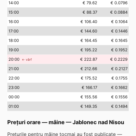
14
:00
€ 79.62
€ 0.0796
15
:00
€ 88.37
€ 0.0884
16
:00
€ 106.40
€ 0.1064
17
:00
€ 144.60
€ 0.1446
18
:00
€ 164.45
€ 0.1645
19
:00
€ 195.22
€ 0.1952
20
:00
€ 222.87
€ 0.2229
← vârf
21
:00
€ 212.66
€ 0.2127
22
:00
€ 175.52
€ 0.1755
23
:00
€ 166.17
€ 0.1662
00
:00
€ 155.56
€ 0.1556
01
:00
€ 149.35
€ 0.1494
Prețuri orare — mâine
—
Jablonec nad Nisou
Prețurile pentru mâine tocmai au fost publicate —