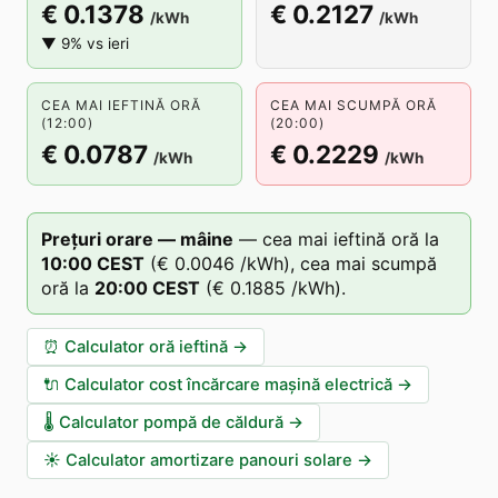
€ 0.1378
€ 0.2127
/kWh
/kWh
▼ 9% vs ieri
CEA MAI IEFTINĂ ORĂ
CEA MAI SCUMPĂ ORĂ
(12:00)
(20:00)
€ 0.0787
€ 0.2229
/kWh
/kWh
Prețuri orare — mâine
—
cea mai ieftină oră la
10
:00
CEST
(
€ 0.0046
/kWh),
cea mai scumpă
oră la
20
:00
CEST
(
€ 0.1885
/kWh).
⏰
Calculator oră ieftină
→
🔌
Calculator cost încărcare mașină electrică
→
🌡️
Calculator pompă de căldură
→
☀️
Calculator amortizare panouri solare
→