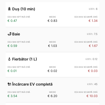
🚿
Duș (10 min)
6
€ 0.47
€ 0.83
€ 1.34
🛁
Baie
7.5
€ 0.59
€ 1.03
€ 1.67
💧
Fierbător (1 L)
0.12
€ 0.01
€ 0.02
€ 0.03
🔌
Încărcare EV completă
45
€ 3.54
€ 6.20
€ 10.03