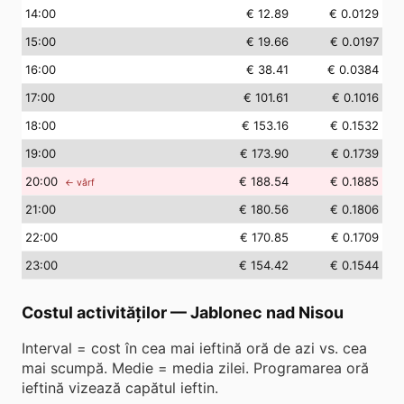
14
:00
€ 12.89
€ 0.0129
15
:00
€ 19.66
€ 0.0197
16
:00
€ 38.41
€ 0.0384
17
:00
€ 101.61
€ 0.1016
18
:00
€ 153.16
€ 0.1532
19
:00
€ 173.90
€ 0.1739
20
:00
€ 188.54
€ 0.1885
← vârf
21
:00
€ 180.56
€ 0.1806
22
:00
€ 170.85
€ 0.1709
23
:00
€ 154.42
€ 0.1544
Costul activităților
—
Jablonec nad Nisou
Interval = cost în cea mai ieftină oră de azi vs. cea
mai scumpă. Medie = media zilei. Programarea oră
ieftină vizează capătul ieftin.