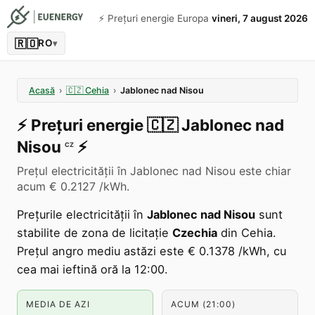
⚡️ Prețuri energie Europa
vineri, 7 august 2026
🇷🇴
RO
▾
Acasă
›
🇨🇿
Cehia
›
Jablonec nad Nisou
⚡️
Prețuri energie
🇨🇿
Jablonec nad
Nisou
⚡️
CZ
Prețul electricității în Jablonec nad Nisou este chiar
acum € 0.2127 /kWh.
Prețurile electricității în
Jablonec nad Nisou
sunt
stabilite de zona de licitație
Czechia
din Cehia.
Prețul angro mediu astăzi este € 0.1378 /kWh, cu
cea mai ieftină oră la 12:00.
MEDIA DE AZI
ACUM (21:00)