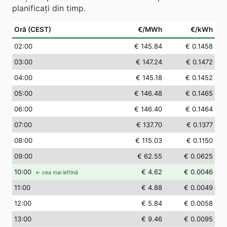
planificați din timp.
Oră (CEST)
€/MWh
€/kWh
02
:00
€ 145.84
€ 0.1458
03
:00
€ 147.24
€ 0.1472
04
:00
€ 145.18
€ 0.1452
05
:00
€ 146.48
€ 0.1465
06
:00
€ 146.40
€ 0.1464
07
:00
€ 137.70
€ 0.1377
08
:00
€ 115.03
€ 0.1150
09
:00
€ 62.55
€ 0.0625
10
:00
€ 4.62
€ 0.0046
← cea mai ieftină
11
:00
€ 4.88
€ 0.0049
12
:00
€ 5.84
€ 0.0058
13
:00
€ 9.46
€ 0.0095