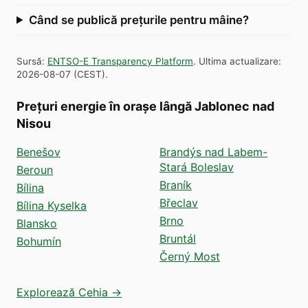
Când se publică prețurile pentru mâine?
Sursă
:
ENTSO-E Transparency Platform
.
Ultima actualizare
:
2026-08-07
(
CEST
).
Prețuri energie în orașe lângă Jablonec nad
Nisou
Benešov
Brandýs nad Labem-
Stará Boleslav
Beroun
Braník
Bílina
Břeclav
Bílina Kyselka
Brno
Blansko
Bruntál
Bohumín
Černý Most
Explorează Cehia →