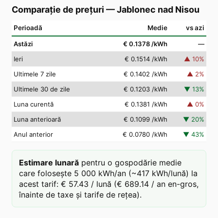
Comparație de prețuri
—
Jablonec nad Nisou
Perioadă
Medie
vs azi
Astăzi
€ 0.1378
/kWh
—
Ieri
€ 0.1514
/kWh
▲
10
%
Ultimele 7 zile
€ 0.1402
/kWh
▲
2
%
Ultimele 30 de zile
€ 0.1203
/kWh
▼
13
%
Luna curentă
€ 0.1381
/kWh
▲
0
%
Luna anterioară
€ 0.1099
/kWh
▼
20
%
Anul anterior
€ 0.0780
/kWh
▼
43
%
Estimare lunară
pentru o gospodărie medie
care folosește 5 000 kWh/an (~417 kWh/lună) la
acest tarif: € 57.43 / lună (€ 689.14 / an en-gros,
înainte de taxe și tarife de rețea).