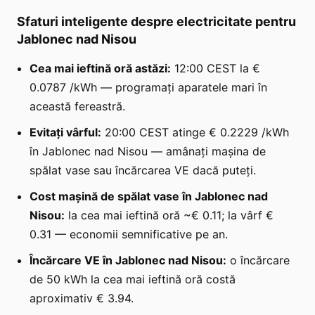
Sfaturi inteligente despre electricitate pentru
Jablonec nad Nisou
Cea mai ieftină oră astăzi:
12:00 CEST la €
0.0787 /kWh — programați aparatele mari în
această fereastră.
Evitați vârful:
20:00 CEST atinge € 0.2229 /kWh
în Jablonec nad Nisou — amânați mașina de
spălat vase sau încărcarea VE dacă puteți.
Cost mașină de spălat vase în Jablonec nad
Nisou:
la cea mai ieftină oră ~€ 0.11; la vârf €
0.31 — economii semnificative pe an.
Încărcare VE în Jablonec nad Nisou:
o încărcare
de 50 kWh la cea mai ieftină oră costă
aproximativ € 3.94.