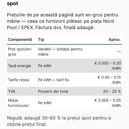
spot
Prețurile de pe această pagină sunt en-gros pentru
mâine — ceea ce furnizorii plătesc pe piața Nord
Pool / EPEX. Factura dvs. finală adaugă:
Componentă
Tip
Aprox.
Preț spot/en-
Variabil — licitație pentru
—
gros
mâine
€ 0.005 – 0.20
Taxă energie
Pe kWh
/kWh
€ 0.05 – 0.15
Tarife rețea
Pe kWh + tarif fix
/kWh
TVA
Procent din total
20 – 25 %
Marja
€ 0.005 – 0.05
Pe kWh
furnizorului
/kWh
Regulă: adaugă 30–60 % la prețul spot pentru a
obține prețul final.