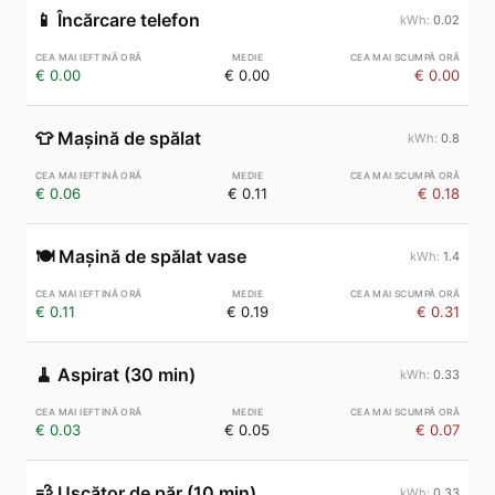
📱
Încărcare telefon
0.02
€ 0.00
€ 0.00
€ 0.00
👕
Mașină de spălat
0.8
€ 0.06
€ 0.11
€ 0.18
🍽️
Mașină de spălat vase
1.4
€ 0.11
€ 0.19
€ 0.31
🧹
Aspirat (30 min)
0.33
€ 0.03
€ 0.05
€ 0.07
💨
Uscător de păr (10 min)
0.33