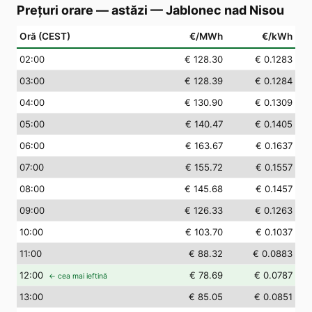
Prețuri orare — astăzi
—
Jablonec nad Nisou
Oră (CEST)
€/MWh
€/kWh
02
:00
€ 128.30
€ 0.1283
03
:00
€ 128.39
€ 0.1284
04
:00
€ 130.90
€ 0.1309
05
:00
€ 140.47
€ 0.1405
06
:00
€ 163.67
€ 0.1637
07
:00
€ 155.72
€ 0.1557
08
:00
€ 145.68
€ 0.1457
09
:00
€ 126.33
€ 0.1263
10
:00
€ 103.70
€ 0.1037
11
:00
€ 88.32
€ 0.0883
12
:00
€ 78.69
€ 0.0787
← cea mai ieftină
13
:00
€ 85.05
€ 0.0851