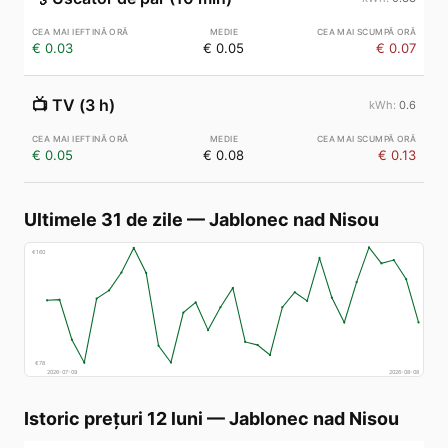
€ 0.03
€ 0.05
€ 0.07
📺
TV (3 h)
0.6
€ 0.05
€ 0.08
€ 0.13
Ultimele 31 de zile
—
Jablonec nad Nisou
€
160
€
78
2026-07-09
2026-08-08
Istoric prețuri 12 luni
—
Jablonec nad Nisou